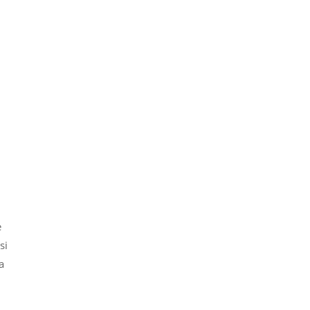
e
si
a