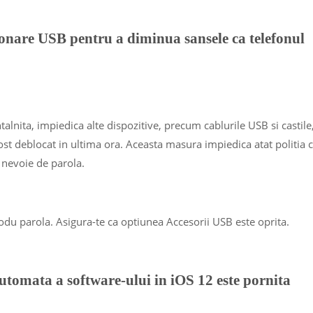
onare USB pentru a diminua sansele ca telefonul
talnita, impiedica alte dispozitive, precum cablurile USB si castile
ost deblocat in ultima ora. Aceasta masura impiedica atat politia c
a nevoie de parola.
trodu parola. Asigura-te ca optiunea Accesorii USB este oprita.
utomata a software-ului in iOS 12 este pornita