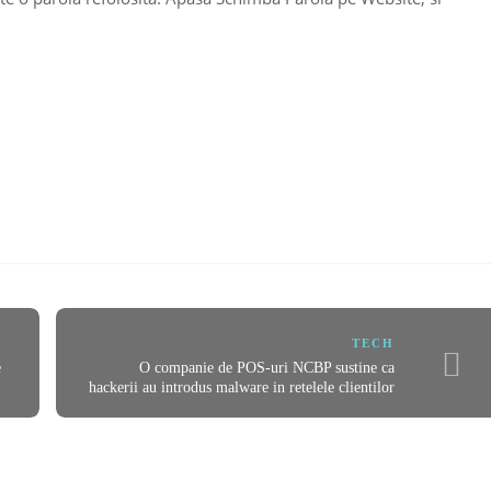
TECH
e
O companie de POS-uri NCBP sustine ca
hackerii au introdus malware in retelele clientilor