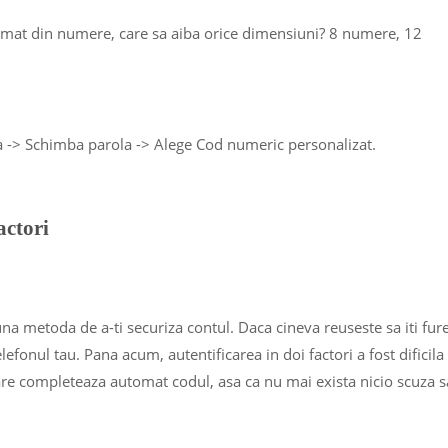
 format din numere, care sa aiba orice dimensiuni? 8 numere, 12
la -> Schimba parola -> Alege Cod numeric personalizat.
actori
una metoda de a-ti securiza contul. Daca cineva reuseste sa iti fur
lefonul tau. Pana acum, autentificarea in doi factori a fost dificila 
are completeaza automat codul, asa ca nu mai exista nicio scuza s