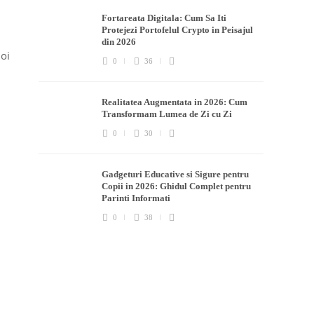
Fortareata Digitala: Cum Sa Iti
Protejezi Portofelul Crypto in Peisajul
din 2026
noi
0
36
Realitatea Augmentata in 2026: Cum
Transformam Lumea de Zi cu Zi
0
30
Gadgeturi Educative si Sigure pentru
Copii in 2026: Ghidul Complet pentru
Parinti Informati
0
38