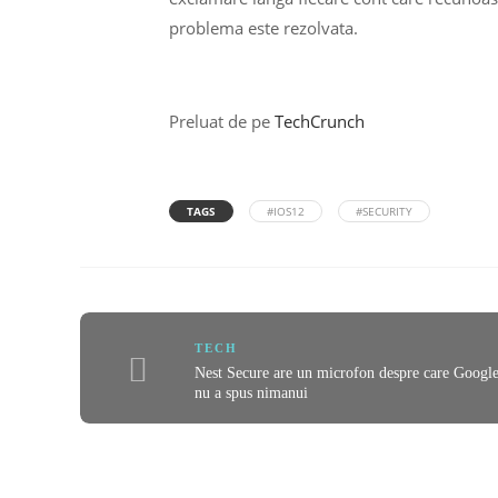
problema este rezolvata.
Preluat de pe
TechCrunch
TAGS
#IOS12
#SECURITY
TECH
Nest Secure are un microfon despre care Googl
nu a spus nimanui