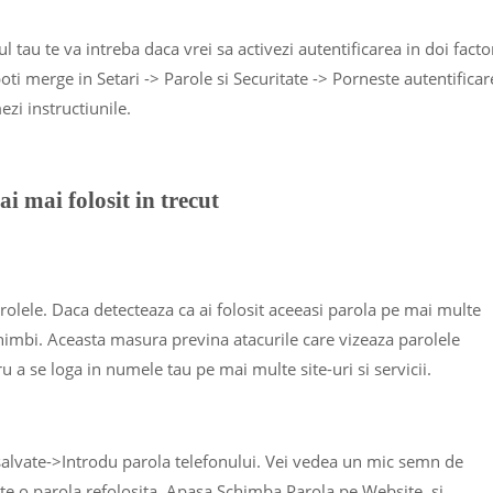
ul tau te va intreba daca vrei sa activezi autentificarea in doi factor
poti merge in Setari -> Parole si Securitate -> Porneste autentificar
ezi instructiunile.
i mai folosit in trecut
rolele. Daca detecteaza ca ai folosit aceeasi parola pe mai multe
 schimbi. Aceasta masura previna atacurile care vizeaza parolele
ru a se loga in numele tau pe mai multe site-uri si servicii.
 salvate->Introdu parola telefonului. Vei vedea un mic semn de
te o parola refolosita. Apasa Schimba Parola pe Website, si