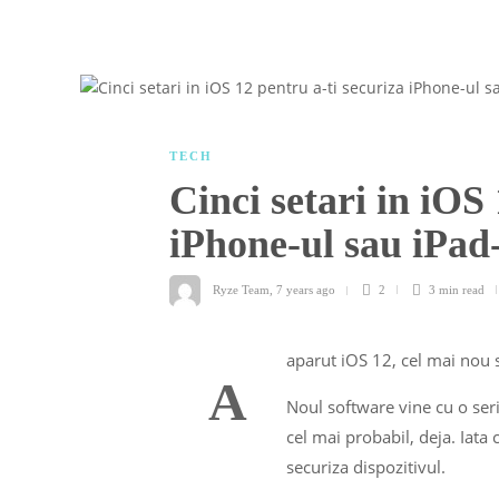
TECH
Cinci setari in iOS
iPhone-ul sau iPad
Ryze Team
,
7 years ago
2
3 min
read
aparut iOS 12, cel mai nou 
A
Noul software vine cu o serie
cel mai probabil, deja. Iata c
securiza dispozitivul.