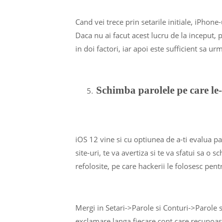
Cand vei trece prin setarile initiale, iPhone-
Daca nu ai facut acest lucru de la inceput, 
in doi factori, iar apoi este sufficient sa urm
Schimba parolele pe care le-a
iOS 12 vine si cu optiunea de a-ti evalua pa
site-uri, te va avertiza si te va sfatui sa o
refolosite, pe care hackerii le folosesc pent
Mergi in Setari->Parole si Conturi->Parole
exclamare langa fiecare cont care recunoas