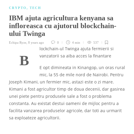
CRYPTO
,
TECH
IBM ajuta agricultura kenyana sa
infloreasca cu ajutorul blockchain-
ului Twinga
Echipa Ryze
,
8 years ago
0
4 min
537
lockchain-ul Twinga ajuta fermierii si
B
vanzatorii sa aiba acces la finantare
E opt dimineata in Kinangop, un oras rural
mic, la 55 de mile nord de Nairobi. Pentru
Joseph Kimani, un fermier mic, astazi este o zi mare.
Kimani a fost agricultor timp de doua decenii, dar gasirea
unei piete pentru produsele sale a fost o problema
constanta. Au existat destui oameni de mijloc pentru a
facilita vanzarea produselor agricole, dar toti au urmarit
sa exploateze agricultorii.