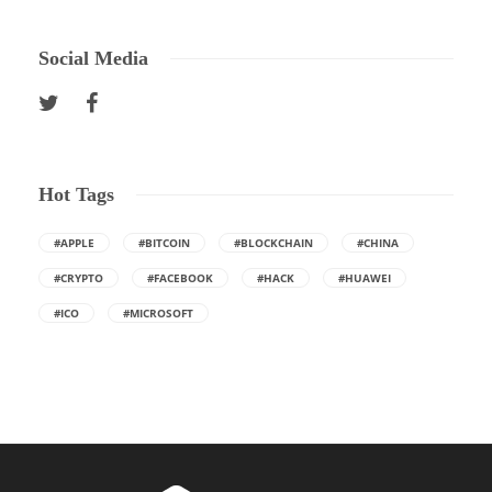
Social Media
Hot Tags
#APPLE
#BITCOIN
#BLOCKCHAIN
#CHINA
#CRYPTO
#FACEBOOK
#HACK
#HUAWEI
#ICO
#MICROSOFT