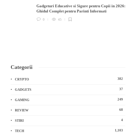
Gadgeturi Educative si Sigure pentru Copii in 2026:
Ghidul Complet pentru Parinti Informati
0
45
Categorii
382
CRYPTO
37
GADGETS
249
GAMING
68
REVIEW
4
STIRI
1,103
TECH