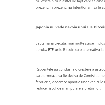
Nu exista niciun astfel de fapt care sa aib
prezent. In prezent, nu intentionam sa le 
Japonia nu vede nevoia unui ETF Bitcoi
Saptamana trecuta, mai multe surse, inclus
aproba
ETF
-urile Bitcoin ca o alternativa la
Rapoartele au condus la o crestere a astepta
care urmeaza sa fie decisa de Comisia ameri
februarie, deoarece aparitia unor vehicule 
reduce riscul de manipulare a preturilor.