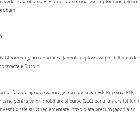
a in vedere aprobarea ETF-urilor care urmaresc criptomonedele in
aprobam.
n
iv Bloomberg, au raportat ca Japonia exploreaza posibilitatea de 
 contractele Bitcoin.
rilor fata de aprobarea inregistrarii de la VanEck Bitcoin a ETF,
cana pentru valori mobiliare si burse (SEC) pana la sfarsitul lunii
investitionale strict reglementate intr-o piata precum Japonia ar