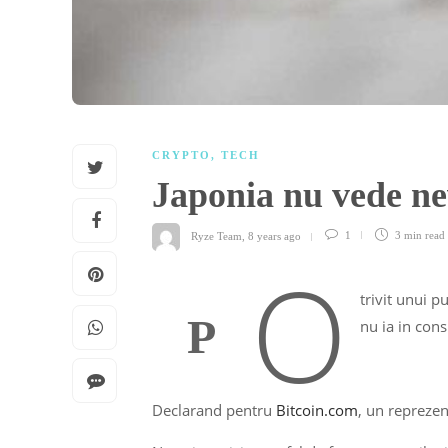
CRYPTO
,
TECH
Japonia nu vede n
Ryze Team
,
8 years ago
1
3 min
read
o
trivit unui p
P
nu ia in con
Declarand pentru
Bitcoin.com
, un reprezen