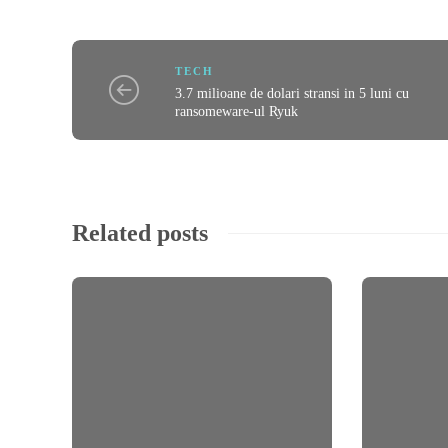
TECH
3.7 milioane de dolari stransi in 5 luni cu
ransomeware-ul Ryuk
Related posts