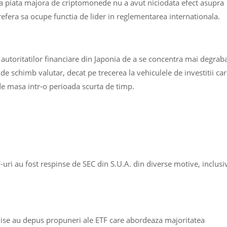
lta piata majora de criptomonede nu a avut niciodata efect asupra
refera sa ocupe functia de lider in reglementarea internationala.
autoritatilor financiare din Japonia de a se concentra mai degrab
 de schimb valutar, decat pe trecerea la vehiculele de investitii ca
de masa intr-o perioada scurta de timp.
-uri au fost respinse de SEC din S.U.A. din diverse motive, inclusi
ise au depus propuneri ale ETF care abordeaza majoritatea