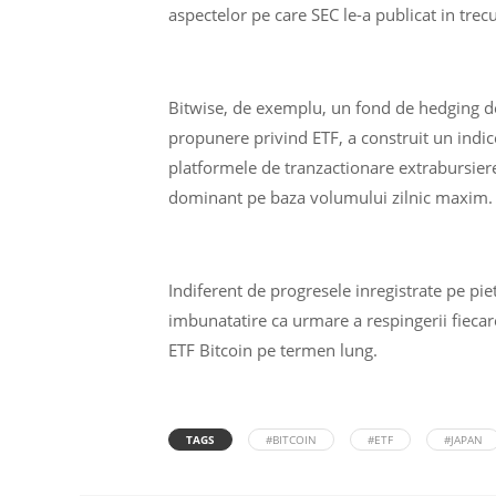
aspectelor pe care SEC le-a publicat in trecu
Bitwise, de exemplu, un fond de hedging de
propunere privind ETF, a construit un indic
platformele de tranzactionare extrabursiere
dominant pe baza volumului zilnic maxim.
Indiferent de progresele inregistrate pe pie
imbunatatire ca urmare a respingerii fiecar
ETF Bitcoin pe termen lung.
TAGS
#BITCOIN
#ETF
#JAPAN