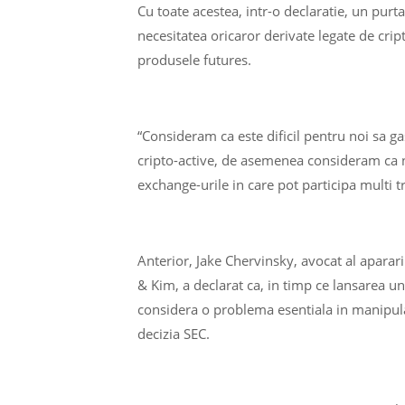
Cu toate acestea, intr-o declaratie, un pur
necesitatea oricaror derivate legate de crip
produsele futures.
“Consideram ca este dificil pentru noi sa ga
cripto-active, de asemenea consideram ca nu
exchange-urile in care pot participa multi tr
Anterior, Jake Chervinsky, avocat al aparar
& Kim, a declarat ca, in timp ce lansarea u
considera o problema esentiala in manipula
decizia SEC.