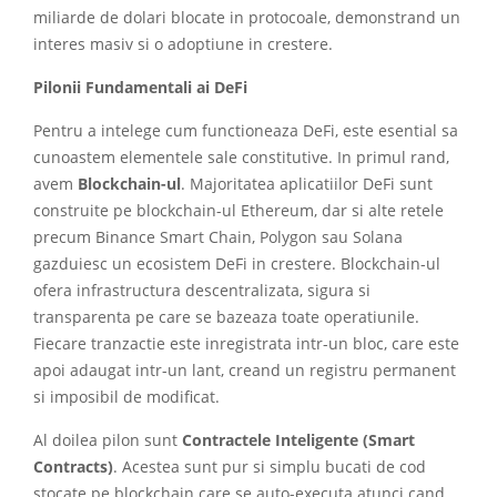
miliarde de dolari blocate in protocoale, demonstrand un
interes masiv si o adoptiune in crestere.
Pilonii Fundamentali ai DeFi
Pentru a intelege cum functioneaza DeFi, este esential sa
cunoastem elementele sale constitutive. In primul rand,
avem
Blockchain-ul
. Majoritatea aplicatiilor DeFi sunt
construite pe blockchain-ul Ethereum, dar si alte retele
precum Binance Smart Chain, Polygon sau Solana
gazduiesc un ecosistem DeFi in crestere. Blockchain-ul
ofera infrastructura descentralizata, sigura si
transparenta pe care se bazeaza toate operatiunile.
Fiecare tranzactie este inregistrata intr-un bloc, care este
apoi adaugat intr-un lant, creand un registru permanent
si imposibil de modificat.
Al doilea pilon sunt
Contractele Inteligente (Smart
Contracts)
. Acestea sunt pur si simplu bucati de cod
stocate pe blockchain care se auto-executa atunci cand