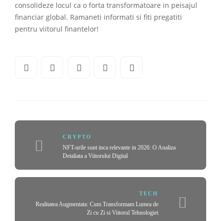
consolideze locul ca o forta transformatoare in peisajul
financiar global. Ramaneti informati si fiti pregatiti
pentru viitorul finantelor!
CRYPTO
NFT-urile sunt inca relevante in 2026: O Analiza
Detaliata a Viitorului Digital
TECH
Realitatea Augmentata: Cum Transformam Lumea de
Zi cu Zi si Viitorul Tehnologiei