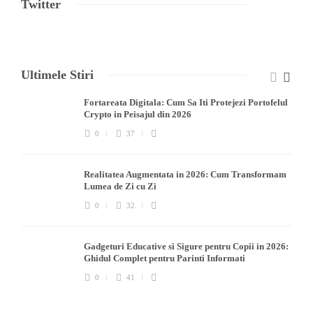
Twitter
Ultimele Stiri
Fortareata Digitala: Cum Sa Iti Protejezi Portofelul
Crypto in Peisajul din 2026
0
37
Realitatea Augmentata in 2026: Cum Transformam
Lumea de Zi cu Zi
0
32
Gadgeturi Educative si Sigure pentru Copii in 2026:
Ghidul Complet pentru Parinti Informati
0
41