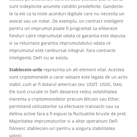
sunt indeplinite anumite conditii predefinite. Gandeste-
te la ele ca la niste acorduri digitale care nu necesita un
avocat sau un notar. De exemplu, un contract inteligent
pentru un imprumut poate fi programat sa elibereze
fonduri catre imprumutat odata ce garantia este depusa
si sa returneze garantia imprumutatului odata ce
imprumutul este rambursat integral. Fara contracte
inteligente, DeFi nu ar exista.
Stablecoin-urile
reprezinta un alt element vital. Acestea
sunt criptomonede a caror valoare este legata de un activ
stabil, cum ar fi dolarul american (ex: USDT, USDC, DAI).
Ele sunt cruciale in DeFi deoarece reduc volatilitatea
inerenta a criptomonedelor precum Bitcoin sau Ether,
permitand utilizatorilor sa efectueze tranzactii sau sa
detina active fara a fi expusi la fluctuatiile bruste de pret.
Majoritatea imprumuturilor si a altor operatiuni DeFi
folosesc stablecoin-uri pentru a asigura stabilitatea
valorii.