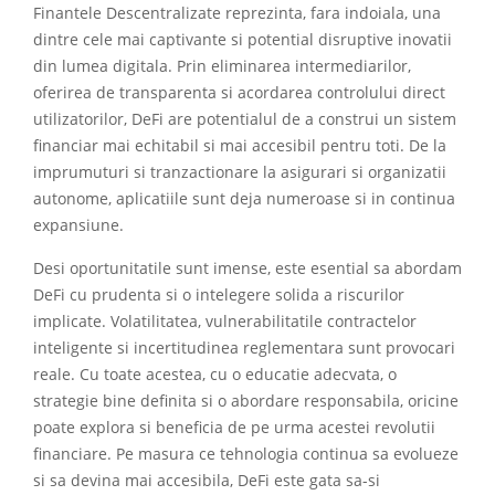
Finantele Descentralizate reprezinta, fara indoiala, una
dintre cele mai captivante si potential disruptive inovatii
din lumea digitala. Prin eliminarea intermediarilor,
oferirea de transparenta si acordarea controlului direct
utilizatorilor, DeFi are potentialul de a construi un sistem
financiar mai echitabil si mai accesibil pentru toti. De la
imprumuturi si tranzactionare la asigurari si organizatii
autonome, aplicatiile sunt deja numeroase si in continua
expansiune.
Desi oportunitatile sunt imense, este esential sa abordam
DeFi cu prudenta si o intelegere solida a riscurilor
implicate. Volatilitatea, vulnerabilitatile contractelor
inteligente si incertitudinea reglementara sunt provocari
reale. Cu toate acestea, cu o educatie adecvata, o
strategie bine definita si o abordare responsabila, oricine
poate explora si beneficia de pe urma acestei revolutii
financiare. Pe masura ce tehnologia continua sa evolueze
si sa devina mai accesibila, DeFi este gata sa-si