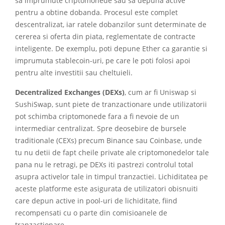
sa imprumute criptomonede sau sa depuna active
pentru a obtine dobanda. Procesul este complet
descentralizat, iar ratele dobanzilor sunt determinate de
cererea si oferta din piata, reglementate de contracte
inteligente. De exemplu, poti depune Ether ca garantie si
imprumuta stablecoin-uri, pe care le poti folosi apoi
pentru alte investitii sau cheltuieli.
Decentralized Exchanges (DEXs)
, cum ar fi Uniswap si
SushiSwap, sunt piete de tranzactionare unde utilizatorii
pot schimba criptomonede fara a fi nevoie de un
intermediar centralizat. Spre deosebire de bursele
traditionale (CEXs) precum Binance sau Coinbase, unde
tu nu detii de fapt cheile private ale criptomonedelor tale
pana nu le retragi, pe DEXs iti pastrezi controlul total
asupra activelor tale in timpul tranzactiei. Lichiditatea pe
aceste platforme este asigurata de utilizatori obisnuiti
care depun active in pool-uri de lichiditate, fiind
recompensati cu o parte din comisioanele de