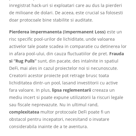
inregistrat hack-uri si exploatari care au dus la pierderi
de milioane de dolari. De aceea, este crucial sa folosesti
doar protocoale bine stabilite si auditate.
Pierderea impermanenta (Impermanent Loss)
este un
risc specific pool-urilor de lichiditate, unde valoarea
activelor tale poate scadea in comparatie cu detinerea lor
in afara pool-ului, din cauza fluctuatiilor de pret.
Frauda
si “Rug Pulls”
sunt, din pacate, des intalnite in spatiul
DeFi, mai ales in cazul proiectelor noi si necunoscute.
Creatorii acestor proiecte pot retrage brusc toata
lichiditatea dintr-un pool, lasand investitorii cu active
fara valoare. In plus,
lipsa reglementarii
creeaza un
mediu incert si poate expune utilizatorii la riscuri legale
sau fiscale neprevazute. Nu in ultimul rand,
complexitatea
multor protocoale DeFi poate fi un
obstacol pentru incepatori, necesitand o invatare
considerabila inainte de a te aventura.