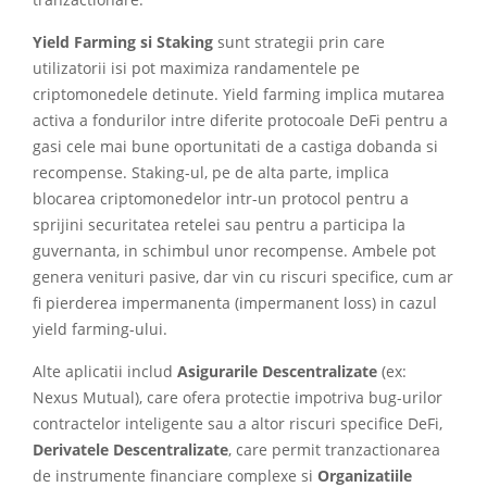
tranzactionare.
Yield Farming si Staking
sunt strategii prin care
utilizatorii isi pot maximiza randamentele pe
criptomonedele detinute. Yield farming implica mutarea
activa a fondurilor intre diferite protocoale DeFi pentru a
gasi cele mai bune oportunitati de a castiga dobanda si
recompense. Staking-ul, pe de alta parte, implica
blocarea criptomonedelor intr-un protocol pentru a
sprijini securitatea retelei sau pentru a participa la
guvernanta, in schimbul unor recompense. Ambele pot
genera venituri pasive, dar vin cu riscuri specifice, cum ar
fi pierderea impermanenta (impermanent loss) in cazul
yield farming-ului.
Alte aplicatii includ
Asigurarile Descentralizate
(ex:
Nexus Mutual), care ofera protectie impotriva bug-urilor
contractelor inteligente sau a altor riscuri specifice DeFi,
Derivatele Descentralizate
, care permit tranzactionarea
de instrumente financiare complexe si
Organizatiile