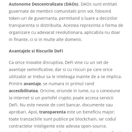
Autonome Descentralizate (DAOs)
. DAOs sunt entitati
guvernate de membrii comunitatii prin vot, folosind
token-uri de guvernanta, permitand o luare a deciziilor
transparenta si distribuita. Acestea reprezinta o forma de
organizare cu adevarat revolutionara, aplicabila nu doar
in finante, ci si in multe alte domenii.
Avantajele si Riscurile DeFi
Ca orice inovatie disruptiva, DeFi vine cu un set de
avantaje semnificative, dar si cu riscuri pe care orice
utilizator ar trebui sa le inteleaga inainte de a se implica.
Printre
avantaje
, se numara in primul rand
accesibilitatea
. Oricine, oriunde in lume, cu o conexiune
la internet si un portofel crypto, poate accesa servicii
DeFi. Nu este nevoie de cont bancar, documente sau
aprobari. Apoi,
transparenta
este un beneficiu major;
toate tranzactiile sunt publice pe blockchain, iar codul
contractelor inteligente este adesea open-source,