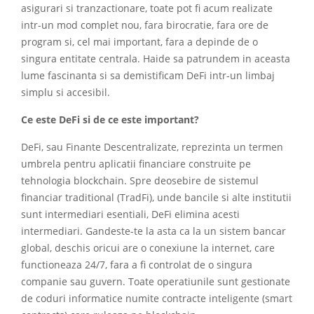
asigurari si tranzactionare, toate pot fi acum realizate
intr-un mod complet nou, fara birocratie, fara ore de
program si, cel mai important, fara a depinde de o
singura entitate centrala. Haide sa patrundem in aceasta
lume fascinanta si sa demistificam DeFi intr-un limbaj
simplu si accesibil.
Ce este DeFi si de ce este important?
DeFi, sau Finante Descentralizate, reprezinta un termen
umbrela pentru aplicatii financiare construite pe
tehnologia blockchain. Spre deosebire de sistemul
financiar traditional (TradFi), unde bancile si alte institutii
sunt intermediari esentiali, DeFi elimina acesti
intermediari. Gandeste-te la asta ca la un sistem bancar
global, deschis oricui are o conexiune la internet, care
functioneaza 24/7, fara a fi controlat de o singura
companie sau guvern. Toate operatiunile sunt gestionate
de coduri informatice numite contracte inteligente (smart