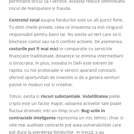
permitand oricui sa-l verifice. Aceasta reduce semnificativ
riscul de manipulare si frauda.
Controlul total
asupra fondurilor este un alt punct forte.
Tu detii cheile private, ceea ce inseamna ca esti singurul
responsabil pentru banii tai. Nu exista un tert care sa-ti
blocheze contul sau sa-ti confiste activele. De asemenea,
costurile pot fi mai mici
in comparatie cu serviciile
financiare traditionale, deoarece se elimina intermediarii
si birocratia. In plus, inovatia in DeFi este extrem de
rapida, cu noi protocoale si servicii aparand constant,
oferind oportunitati de investitii si de a genera venituri
pasive in moduri noi si creative.
Totusi, exista si
riscuri substantiale
.
Volatilitatea
pietei
cripto este un factor major; valoarea activelor tale poate
fluctua dramatic intr-un timp scurt.
Bug-urile in
contractele inteligente
reprezinta un risc tehnic; chiar si
cele mai auditate contracte pot avea vulnerabilitati care
pot duce la pierderea fondurilor. In trecut, s-au