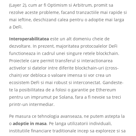
(Layer 2), cum ar fi Optimism si Arbitrum, promit sa
rezolve aceste probleme, facand tranzactiile mai rapide si
mai ieftine, deschizand calea pentru o adoptie mai larga
a DeFi.
Interoperabilitatea
este un alt domeniu cheie de
dezvoltare. In prezent, majoritatea protocoalelor DeFi
functioneaza in cadrul unei singure retele blockchain.
Proiectele care permit transferul si interactionarea
activelor si datelor intre diferite blockchain-uri (cross-
chain) vor debloca o valoare imensa si vor crea un
ecosistem DeFi si mai robust si interconectat. Gandeste-
te la posibilitatea de a folosi o garantie pe Ethereum
pentru un imprumut pe Solana, fara a fi nevoie sa treci
printr-un intermediar.
Pe masura ce tehnologia avanseaza, ne putem astepta la
o
adoptie in masa
. Pe langa utilizatorii individuali,
institutiile financiare traditionale incep sa exploreze si sa