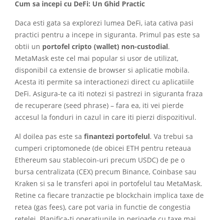
Cum sa incepi cu DeFi: Un Ghid Practic
Daca esti gata sa explorezi lumea DeFi, iata cativa pasi
practici pentru a incepe in siguranta. Primul pas este sa
obtii un
portofel cripto (wallet) non-custodial
.
MetaMask este cel mai popular si usor de utilizat,
disponibil ca extensie de browser si aplicatie mobila.
Acesta iti permite sa interactionezi direct cu aplicatiile
DeFi. Asigura-te ca iti notezi si pastrezi in siguranta fraza
de recuperare (seed phrase) – fara ea, iti vei pierde
accesul la fonduri in cazul in care iti pierzi dispozitivul.
Al doilea pas este sa
finantezi portofelul
. Va trebui sa
cumperi criptomonede (de obicei ETH pentru reteaua
Ethereum sau stablecoin-uri precum USDC) de pe o
bursa centralizata (CEX) precum Binance, Coinbase sau
Kraken si sa le transferi apoi in portofelul tau MetaMask.
Retine ca fiecare tranzactie pe blockchain implica taxe de
retea (gas fees), care pot varia in functie de congestia
retelei. Planifica-ti operatiunile in perioade cu taxe mai