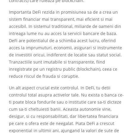
contracts) care ruleaza pe blockchain.
Importanta DeFi rezida in promisiunea sa de a crea un
sistem financiar mai transparent, mai eficient si mai
accesibil. In sistemul traditional, miliarde de oameni din
intreaga lume nu au acces la servicii bancare de baza.
DeFi are potentialul de a schimba acest lucru, oferind
acces la imprumuturi, economii, asigurari si instrumente
de investitii oricui, indiferent de locatie sau statut social.
Tranzactiile sunt imutabile si transparente, fiind
inregistrate pe un registru public (blockchain), ceea ce
reduce riscul de frauda si coruptie.
Un alt aspect crucial este controlul. In DeFi, tu detii
controlul total asupra activelor tale. Nu exista o banca ce-
ti poate bloca fondurile sau o institutie care sa-ti dicteze
cum sa-ti cheltuiesti banii. Aceasta autonomie vine,
desigur, si cu responsabilitati, dar libertatea financiara
pe care o ofera este de neegalat. Piata DeFi a crescut
exponential in ultimii ani, ajungand la valori de sute de