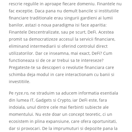
rescrie regulile in aproape fiecare domeniu. Finantele nu
fac exceptie. Daca pana nu demult bancile si institutiile
financiare traditionale erau singurii gardieni ai lumii
banilor, astazi o noua paradigma isi face aparitia:
Finantele Descentralizate, sau pe scurt, DeFi. Acestea
promit sa democratizeze accesul la servicii financiare,
eliminand intermediarii si oferind controlul direct
utilizatorilor. Dar ce inseamna, mai exact, DeFi? Cum
functioneaza si de ce ar trebui sa te intereseze?
Pregateste-te sa descoperi o revolutie financiara care
schimba deja modul in care interactionam cu banii si
investitiile.
Pe ryze.ro, ne straduim sa aducem informatia esentiala
din lumea IT, Gadgets si Crypto, iar DeFi este, fara
indoiala, unul dintre cele mai fierbinti subiecte ale
momentului. Nu este doar un concept teoretic, ci un
ecosistem in plina expansiune, care ofera oportunitati,
dar si provocari. De la imprumuturi si depozite pana la