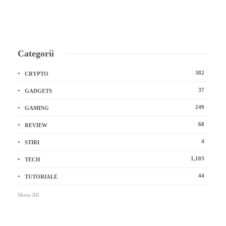
Categorii
382
CRYPTO
37
GADGETS
249
GAMING
68
REVIEW
4
STIRI
1,103
TECH
44
TUTORIALE
Show All