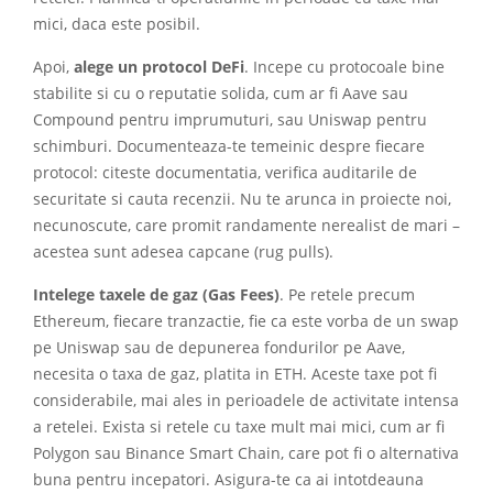
mici, daca este posibil.
Apoi,
alege un protocol DeFi
. Incepe cu protocoale bine
stabilite si cu o reputatie solida, cum ar fi Aave sau
Compound pentru imprumuturi, sau Uniswap pentru
schimburi. Documenteaza-te temeinic despre fiecare
protocol: citeste documentatia, verifica auditarile de
securitate si cauta recenzii. Nu te arunca in proiecte noi,
necunoscute, care promit randamente nerealist de mari –
acestea sunt adesea capcane (rug pulls).
Intelege taxele de gaz (Gas Fees)
. Pe retele precum
Ethereum, fiecare tranzactie, fie ca este vorba de un swap
pe Uniswap sau de depunerea fondurilor pe Aave,
necesita o taxa de gaz, platita in ETH. Aceste taxe pot fi
considerabile, mai ales in perioadele de activitate intensa
a retelei. Exista si retele cu taxe mult mai mici, cum ar fi
Polygon sau Binance Smart Chain, care pot fi o alternativa
buna pentru incepatori. Asigura-te ca ai intotdeauna