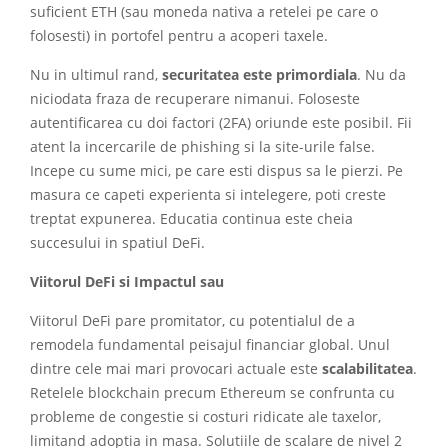
suficient ETH (sau moneda nativa a retelei pe care o
folosesti) in portofel pentru a acoperi taxele.
Nu in ultimul rand,
securitatea este primordiala
. Nu da
niciodata fraza de recuperare nimanui. Foloseste
autentificarea cu doi factori (2FA) oriunde este posibil. Fii
atent la incercarile de phishing si la site-urile false.
Incepe cu sume mici, pe care esti dispus sa le pierzi. Pe
masura ce capeti experienta si intelegere, poti creste
treptat expunerea. Educatia continua este cheia
succesului in spatiul DeFi.
Viitorul DeFi si Impactul sau
Viitorul DeFi pare promitator, cu potentialul de a
remodela fundamental peisajul financiar global. Unul
dintre cele mai mari provocari actuale este
scalabilitatea
.
Retelele blockchain precum Ethereum se confrunta cu
probleme de congestie si costuri ridicate ale taxelor,
limitand adoptia in masa. Solutiile de scalare de nivel 2