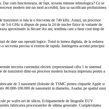
nda. Dar cum functioneaza, de fapt, aceasta minune tehnologica? Ce se
 procesor modern intr-un mod accesibil, fara sa sacrificam profunzimea
e tranzistori si rula la o frecventa de 740 kHz. Astazi, un procesor
 de 5-6 GHz si dispun de pana la 24 de nuclee fizice in variante de
aza aproximativ la fiecare doi ani, tendinta care a tinut cont timp de
ari de date sau operatii logice. Totul in lumea digitala, de la redarea
tr-o secventa precisa si extrem de rapida. Intelegerea acestui principiu
ermite trecerea curentului electric (reprezentand cifra 1 in sistemul
rdele de tranzistori dintr-un procesor modern lucreaza impreuna pentru a
 fabricatie de 3 nanometri (folosite de TSMC pentru chipurile Apple si
ativ 80.000-100.000 de nanometri in diametru. Asadar, pe spatiul unui
cule pe wafer-uri de siliciu. Echipamentele de litografie EUV
entru fabricarea procesoarelor de ultima generatie. Complexitatea