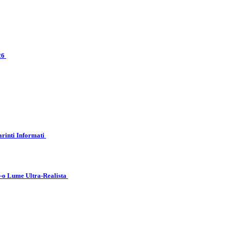
026
arinti Informati
r-o Lume Ultra-Realista