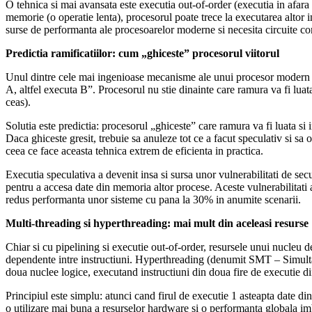
O tehnica si mai avansata este executia out-of-order (executia in afara
memorie (o operatie lenta), procesorul poate trece la executarea altor 
surse de performanta ale procesoarelor moderne si necesita circuite co
Predictia ramificatiilor: cum „ghiceste” procesorul viitorul
Unul dintre cele mai ingenioase mecanisme ale unui procesor modern es
A, altfel executa B”. Procesorul nu stie dinainte care ramura va fi luata
ceas).
Solutia este predictia: procesorul „ghiceste” care ramura va fi luata s
Daca ghiceste gresit, trebuie sa anuleze tot ce a facut speculativ si sa
ceea ce face aceasta tehnica extrem de eficienta in practica.
Executia speculativa a devenit insa si sursa unor vulnerabilitati de se
pentru a accesa date din memoria altor procese. Aceste vulnerabilitati 
redus performanta unor sisteme cu pana la 30% in anumite scenarii.
Multi-threading si hyperthreading: mai mult din aceleasi resurse
Chiar si cu pipelining si executie out-of-order, resursele unui nucleu 
dependente intre instructiuni. Hyperthreading (denumit SMT – Simultan
doua nuclee logice, executand instructiuni din doua fire de executie dif
Principiul este simplu: atunci cand firul de executie 1 asteapta date din
o utilizare mai buna a resurselor hardware si o performanta globala im