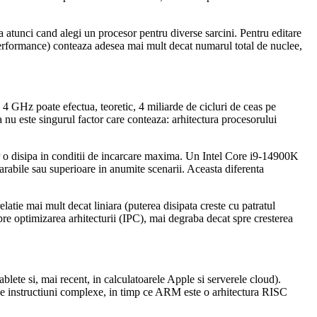
 atunci cand alegi un procesor pentru diverse sarcini. Pentru editare
erformance) conteaza adesea mai mult decat numarul total de nuclee,
4 GHz poate efectua, teoretic, 4 miliarde de cicluri de ceas pe
nu este singurul factor care conteaza: arhitectura procesorului
or o disipa in conditii de incarcare maxima. Un Intel Core i9-14900K
ile sau superioare in anumite scenarii. Aceasta diferenta
elatie mai mult decat liniara (puterea disipata creste cu patratul
pre optimizarea arhitecturii (IPC), mai degraba decat spre cresterea
lete si, mai recent, in calculatoarele Apple si serverele cloud).
de instructiuni complexe, in timp ce ARM este o arhitectura RISC