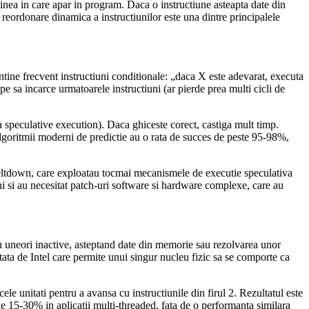
dinea in care apar in program. Daca o instructiune asteapta date din
 reordonare dinamica a instructiunilor este una dintre principalele
ine frecvent instructiuni conditionale: „daca X este adevarat, executa
epe sa incarce urmatoarele instructiuni (ar pierde prea multi cicli de
a speculative execution). Daca ghiceste corect, castiga mult timp.
 Algoritmii moderni de predictie au o rata de succes de peste 95-98%,
i Meltdown, care exploatau tocmai mecanismele de executie speculativa
ni si au necesitat patch-uri software si hardware complexe, care au
tau uneori inactive, asteptand date din memorie sau rezolvarea unor
ta de Intel care permite unui singur nucleu fizic sa se comporte ca
ele unitati pentru a avansa cu instructiunile din firul 2. Rezultatul este
e 15-30% in aplicatii multi-threaded, fata de o performanta similara