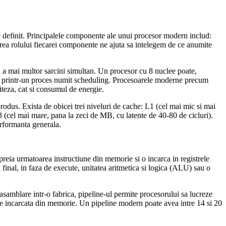
 definit. Principalele componente ale unui procesor modern includ:
gerea rolului fiecarei componente ne ajuta sa intelegem de ce anumite
 a mai multor sarcini simultan. Un procesor cu 8 nuclee poate,
uclee, printr-un proces numit scheduling. Procesoarele moderne precum
iteza, cat si consumul de energie.
odus. Exista de obicei trei niveluri de cache: L1 (cel mai mic si mai
L3 (cel mai mare, pana la zeci de MB, cu latente de 40-80 de cicluri).
erformanta generala.
reia urmatoarea instructiune din memorie si o incarca in registrele
n final, in faza de execute, unitatea aritmetica si logica (ALU) sau o
samblare intr-o fabrica, pipeline-ul permite procesorului sa lucreze
a este incarcata din memorie. Un pipeline modern poate avea intre 14 si 20