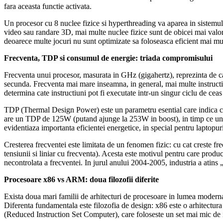
fara aceasta functie activata.
Un procesor cu 8 nuclee fizice si hyperthreading va aparea in sistemul
video sau randare 3D, mai multe nuclee fizice sunt de obicei mai val
deoarece multe jocuri nu sunt optimizate sa foloseasca eficient mai mu
Frecventa, TDP si consumul de energie: triada compromisului
Frecventa unui procesor, masurata in GHz (gigahertz), reprezinta de ca
secunda. Frecventa mai mare inseamna, in general, mai multe instructiu
determina cate instructiuni pot fi executate intr-un singur ciclu de cea
TDP (Thermal Design Power) este un parametru esential care indica can
are un TDP de 125W (putand ajunge la 253W in boost), in timp ce un
evidentiaza importanta eficientei energetice, in special pentru laptopur
Cresterea frecventei este limitata de un fenomen fizic: cu cat creste fre
tensiunii si liniar cu frecventa). Acesta este motivul pentru care prod
necontrolata a frecventei. In jurul anului 2004-2005, industria a atins „z
Procesoare x86 vs ARM: doua filozofii diferite
Exista doua mari familii de arhitecturi de procesoare in lumea moderna:
Diferenta fundamentala este filozofia de design: x86 este o arhitectu
(Reduced Instruction Set Computer), care foloseste un set mai mic de i