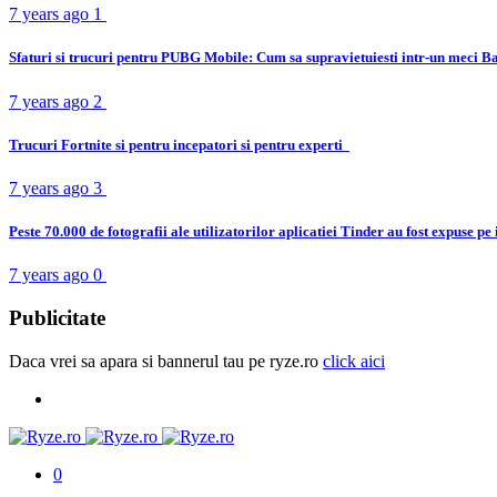
7 years ago
1
Sfaturi si trucuri pentru PUBG Mobile: Cum sa supravietuiesti intr-un meci B
7 years ago
2
Trucuri Fortnite si pentru incepatori si pentru experti
7 years ago
3
Peste 70.000 de fotografii ale utilizatorilor aplicatiei Tinder au fost expuse pe
7 years ago
0
Publicitate
Daca vrei sa apara si bannerul tau pe ryze.ro
click aici
0