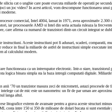
de siliciu cat o unghie care poate executa miliarde de operatii pe secu
nd joci un joc video? In acest articol, vom descompune functionarea unui
ei moderne.
procesor comercial, Intel 4004, lansat in 1971, avea aproximativ 2.300 d
i, iar procesoarele AMD si Intel din seria actuala ruleaza la frecvente
 care afirma ca numarul de tranzistori dintr-un circuit integrat se duble
instructiuni. Aceste instructiuni pot fi adunari, scaderi, comparatii, mut
se reduce in final la miliarde de astfel de instructiuni simple executate in
em al calculului modern.
re functioneaza ca un intrerupator electronic. Intr-o stare, tranzistorul p
easta logica binara simpla sta la baza intregii computatii digitale. Milia
in anii ’70 un tranzistor masura zeci de micrometri, astazi procesele de
 intelege cat de mic este un nanometru: un fir de par uman are aproxim
nul langa altul.
e litografice extrem de avansate pentru a grava aceste structuri minus
costa intre 150 si 350 de milioane de dolari bucata si sunt esentiale p