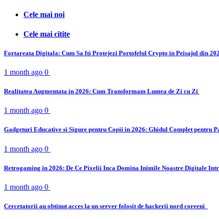
Cele mai noi
Cele mai citite
Fortareata Digitala: Cum Sa Iti Protejezi Portofelul Crypto in Peisajul din 2
1 month ago
0
Realitatea Augmentata in 2026: Cum Transformam Lumea de Zi cu Zi
1 month ago
0
Gadgeturi Educative si Sigure pentru Copii in 2026: Ghidul Complet pentru P
1 month ago
0
Retrogaming in 2026: De Ce Pixelii Inca Domina Inimile Noastre Digitale Int
1 month ago
0
Cercetatorii au obtinut acces la un server folosit de hackerii nord coreeni