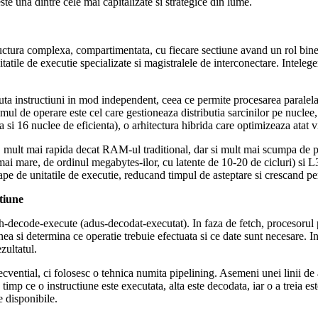
te una dintre cele mai capitalizate si strategice din lume.
ctura complexa, compartimentata, cu fiecare sectiune avand un rol bine
atile de executie specializate si magistralele de interconectare. Intele
uta instructiuni in mod independent, ceea ce permite procesarea paralela
 sistemul de operare este cel care gestioneaza distributia sarcinilor pe n
i 16 nuclee de eficienta), o arhitectura hibrida care optimizeaza atat v
 mult mai rapida decat RAM-ul traditional, dar si mult mai scumpa de pr
 (mai mare, de ordinul megabytes-ilor, cu latente de 10-20 de cicluri) si 
ape de unitatile de executie, reducand timpul de asteptare si crescand p
tiune
h-decode-execute (adus-decodat-executat). In faza de fetch, procesorul p
nea si determina ce operatie trebuie efectuata si ce date sunt necesare. I
zultatul.
vential, ci folosesc o tehnica numita pipelining. Asemeni unei linii de a
. In timp ce o instructiune este executata, alta este decodata, iar o a trei
e disponibile.