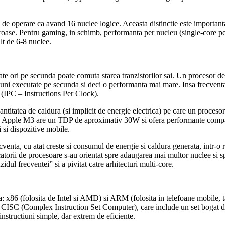
 de operare ca avand 16 nuclee logice. Aceasta distinctie este importanta
oroase. Pentru gaming, in schimb, performanta per nucleu (single-core p
lt de 6-8 nuclee.
te ori pe secunda poate comuta starea tranzistorilor sai. Un procesor de 
ni executate pe secunda si deci o performanta mai mare. Insa frecventa 
s (IPC – Instructions Per Clock).
titatea de caldura (si implicit de energie electrica) pe care un proces
 Apple M3 are un TDP de aproximativ 30W si ofera performante comparab
i si dispozitive mobile.
cventa, cu atat creste si consumul de energie si caldura generata, intr-o r
ucatorii de procesoare s-au orientat spre adaugarea mai multor nuclee si s
idul frecventei” si a pivitat catre arhitecturi multi-core.
 x86 (folosita de Intel si AMD) si ARM (folosita in telefoane mobile, tab
ra CISC (Complex Instruction Set Computer), care include un set bogat 
nstructiuni simple, dar extrem de eficiente.