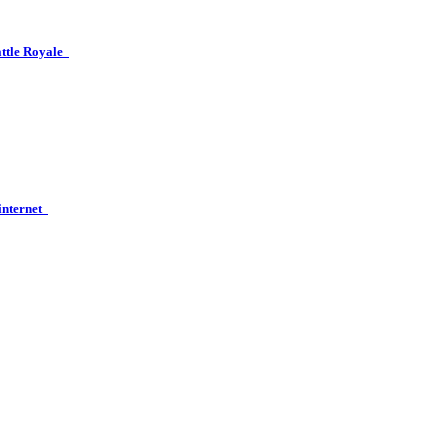
attle Royale
 internet