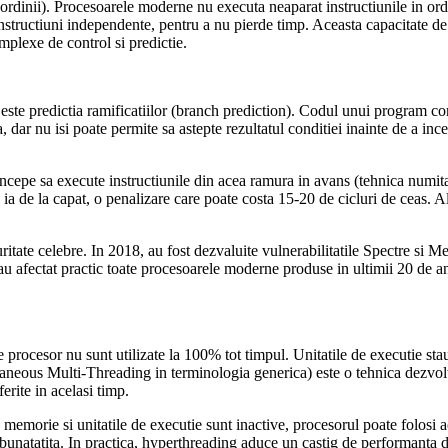
 ordinii). Procesoarele moderne nu executa neaparat instructiunile in or
instructiuni independente, pentru a nu pierde timp. Aceasta capacitate de
mplexe de control si predictie.
te predictia ramificatiilor (branch prediction). Codul unui program cont
, dar nu isi poate permite sa astepte rezultatul conditiei inainte de a inc
i incepe sa execute instructiunile din acea ramura in avans (tehnica numit
 o ia de la capat, o penalizare care poate costa 15-20 de cicluri de ceas.
curitate celebre. In 2018, au fost dezvaluite vulnerabilitatile Spectre s
au afectat practic toate procesoarele moderne produse in ultimii 20 de a
de procesor nu sunt utilizate la 100% tot timpul. Unitatile de executie s
eous Multi-Threading in terminologia generica) este o tehnica dezvolta
erite in acelasi timp.
 memorie si unitatile de executie sunt inactive, procesorul poate folosi ac
bunatatita. In practica, hyperthreading aduce un castig de performanta d