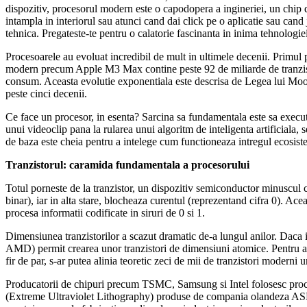
dispozitiv, procesorul modern este o capodopera a ingineriei, un chip 
intampla in interiorul sau atunci cand dai click pe o aplicatie sau ca
tehnica. Pregateste-te pentru o calatorie fascinanta in inima tehnologi
Procesoarele au evoluat incredibil de mult in ultimele decenii. Primul 
modern precum Apple M3 Max contine peste 92 de miliarde de tranzistor
consum. Aceasta evolutie exponentiala este descrisa de Legea lui Moore,
peste cinci decenii.
Ce face un procesor, in esenta? Sarcina sa fundamentala este sa execute 
unui videoclip pana la rularea unui algoritm de inteligenta artificiala, 
de baza este cheia pentru a intelege cum functioneaza intregul ecosist
Tranzistorul: caramida fundamentala a procesorului
Totul porneste de la tranzistor, un dispozitiv semiconductor minuscul ca
binar), iar in alta stare, blocheaza curentul (reprezentand cifra 0). Ac
procesa informatii codificate in siruri de 0 si 1.
Dimensiunea tranzistorilor a scazut dramatic de-a lungul anilor. Daca 
AMD) permit crearea unor tranzistori de dimensiuni atomice. Pentru a
fir de par, s-ar putea alinia teoretic zeci de mii de tranzistori moderni u
Producatorii de chipuri precum TSMC, Samsung si Intel folosesc proces
(Extreme Ultraviolet Lithography) produse de compania olandeza ASML 