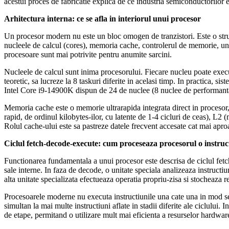
acestui proces de fabricatie explica de ce industria semiconductorilor es
Arhitectura interna: ce se afla in interiorul unui procesor
Un procesor modern nu este un bloc omogen de tranzistori. Este o stru
nucleele de calcul (cores), memoria cache, controlerul de memorie, unit
procesoare sunt mai potrivite pentru anumite sarcini.
Nucleele de calcul sunt inima procesorului. Fiecare nucleu poate exec
teoretic, sa lucreze la 8 taskuri diferite in acelasi timp. In practica,
Intel Core i9-14900K dispun de 24 de nuclee (8 nuclee de performanta s
Memoria cache este o memorie ultrarapida integrata direct in procesor,
rapid, de ordinul kilobytes-ilor, cu latente de 1-4 cicluri de ceas), L2
Rolul cache-ului este sa pastreze datele frecvent accesate cat mai apro
Ciclul fetch-decode-execute: cum proceseaza procesorul o instruc
Functionarea fundamentala a unui procesor este descrisa de ciclul fetc
sale interne. In faza de decode, o unitate speciala analizeaza instructiu
alta unitate specializata efectueaza operatia propriu-zisa si stocheaza re
Procesoarele moderne nu executa instructiunile una cate una in mod sec
simultan la mai multe instructiuni aflate in stadii diferite ale ciclului
de etape, permitand o utilizare mult mai eficienta a resurselor hardwar