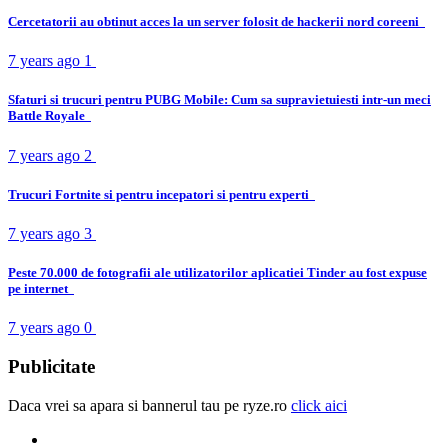
Cercetatorii au obtinut acces la un server folosit de hackerii nord coreeni
7 years ago
1
Sfaturi si trucuri pentru PUBG Mobile: Cum sa supravietuiesti intr-un meci
Battle Royale
7 years ago
2
Trucuri Fortnite si pentru incepatori si pentru experti
7 years ago
3
Peste 70.000 de fotografii ale utilizatorilor aplicatiei Tinder au fost expuse
pe internet
7 years ago
0
Publicitate
Daca vrei sa apara si bannerul tau pe ryze.ro
click aici