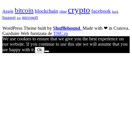
crypto
bitcoin
blockchain
facebook
Apple
china
hack
huawei
microsoft
ico
WordPress Theme built by
Shufflehound
.
Made with ❤ in Craiova.
Gazduire Web furnizata de
THC.ro
We use cookies to ensure that we give you the best experience on
our website. If you continue to use this site we will assume that you
are happy with it.
Ok