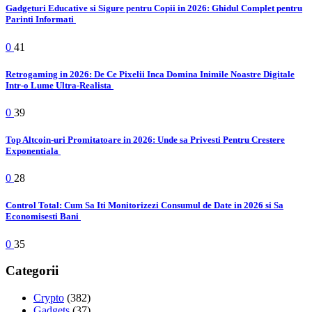
Gadgeturi Educative si Sigure pentru Copii in 2026: Ghidul Complet pentru
Parinti Informati
0
41
Retrogaming in 2026: De Ce Pixelii Inca Domina Inimile Noastre Digitale
Intr-o Lume Ultra-Realista
0
39
Top Altcoin-uri Promitatoare in 2026: Unde sa Privesti Pentru Crestere
Exponentiala
0
28
Control Total: Cum Sa Iti Monitorizezi Consumul de Date in 2026 si Sa
Economisesti Bani
0
35
Categorii
Crypto
(382)
Gadgets
(37)