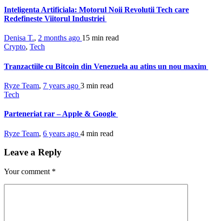
Inteligenta Artificiala: Motorul Noii Revolutii Tech care
Redefineste Viitorul Industriei
Denisa T.
,
2 months ago
15 min
read
Crypto
,
Tech
Tranzactiile cu Bitcoin din Venezuela au atins un nou maxim
Ryze Team
,
7 years ago
3 min
read
Tech
Parteneriat rar – Apple & Google
Ryze Team
,
6 years ago
4 min
read
Leave a Reply
Your comment
*