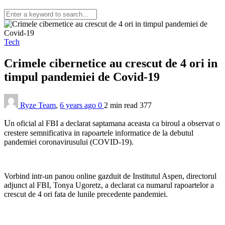
Tech
Crimele cibernetice au crescut de 4 ori in
timpul pandemiei de Covid-19
Ryze Team
,
6 years ago
0
2 min
read
377
U
n oficial al FBI a declarat saptamana aceasta ca biroul a observat o
crestere semnificativa in rapoartele informatice de la debutul
pandemiei coronavirusului (COVID-19).
Vorbind intr-un panou online gazduit de Institutul Aspen, directorul
adjunct al FBI, Tonya Ugoretz, a declarat ca numarul rapoartelor a
crescut de 4 ori fata de lunile precedente pandemiei.