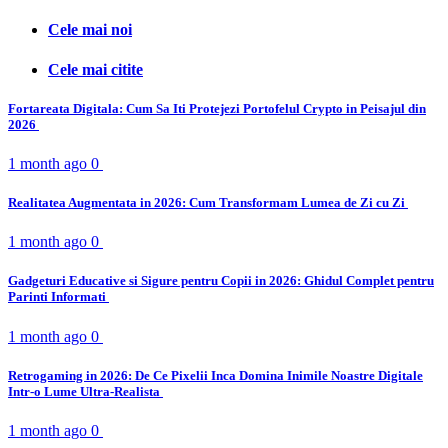
Cele mai noi
Cele mai citite
Fortareata Digitala: Cum Sa Iti Protejezi Portofelul Crypto in Peisajul din
2026
1 month ago
0
Realitatea Augmentata in 2026: Cum Transformam Lumea de Zi cu Zi
1 month ago
0
Gadgeturi Educative si Sigure pentru Copii in 2026: Ghidul Complet pentru
Parinti Informati
1 month ago
0
Retrogaming in 2026: De Ce Pixelii Inca Domina Inimile Noastre Digitale
Intr-o Lume Ultra-Realista
1 month ago
0