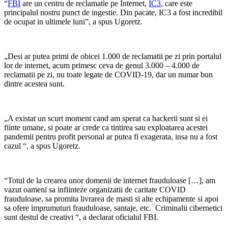
“
FBI
are un centru de reclamatie pe Internet,
IC3
, care este
principalul nostru punct de ingestie. Din pacate, IC3 a fost incredibil
de ocupat in ultimele luni”, a spus Ugoretz.
„Desi ar putea primi de obicei 1.000 de reclamatii pe zi prin portalul
lor de internet, acum primesc ceva de genul 3.000 – 4.000 de
reclamatii pe zi, nu toate legate de COVID-19, dar un numar bun
dintre acestea sunt.
„A existat un scurt moment cand am sperat ca hackerii sunt si ei
fiinte umane, si poate ar crede ca tintirea sau exploatarea acestei
pandemii pentru profit personal ar putea fi exagerata, insa nu a fost
cazul “, a spus Ugoretz.
“Totul de la crearea unor domenii de internet frauduloase […], am
vazut oameni sa infiinteze organizatii de caritate COVID
frauduloase, sa promita livrarea de masti si alte echipamente si apoi
sa ofere imprumuturi frauduloase, santaje, etc.
Criminalii cibernetici
sunt destul de creativi “, a declarat oficialul FBI.