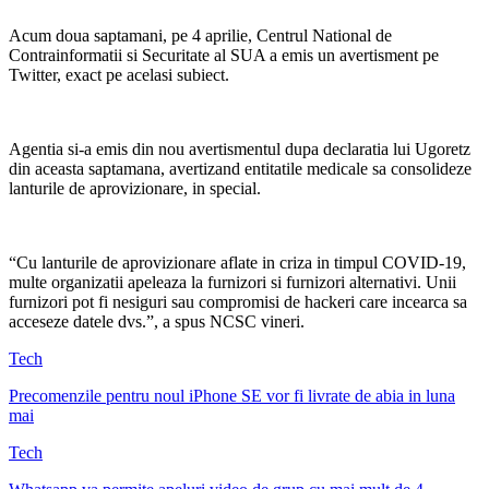
Acum doua saptamani, pe 4 aprilie, Centrul National de
Contrainformatii si Securitate al SUA a emis un avertisment pe
Twitter, exact pe acelasi subiect.
Agentia si-a emis din nou avertismentul dupa declaratia lui Ugoretz
din aceasta saptamana, avertizand entitatile medicale sa consolideze
lanturile de aprovizionare, in special.
“Cu lanturile de aprovizionare aflate in criza in timpul COVID-19,
multe organizatii apeleaza la furnizori si furnizori alternativi. Unii
furnizori pot fi nesiguri sau compromisi de hackeri care incearca sa
acceseze datele dvs.”, a spus NCSC vineri.
Tech
Precomenzile pentru noul iPhone SE vor fi livrate de abia in luna
mai
Tech