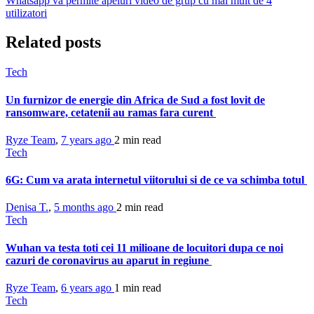
Whatsapp va permite apeluri video de grup cu mai mult de 4
utilizatori
Related posts
Tech
Un furnizor de energie din Africa de Sud a fost lovit de
ransomware, cetatenii au ramas fara curent
Ryze Team
,
7 years ago
2 min
read
Tech
6G: Cum va arata internetul viitorului si de ce va schimba totul
Denisa T.
,
5 months ago
2 min
read
Tech
Wuhan va testa toti cei 11 milioane de locuitori dupa ce noi
cazuri de coronavirus au aparut in regiune
Ryze Team
,
6 years ago
1 min
read
Tech