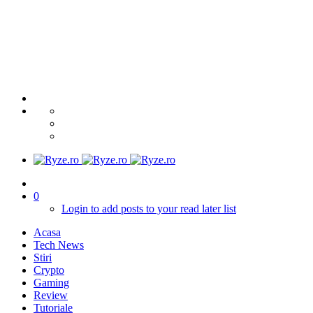
0
Login to add posts to your read later list
Acasa
Tech News
Stiri
Crypto
Gaming
Review
Tutoriale