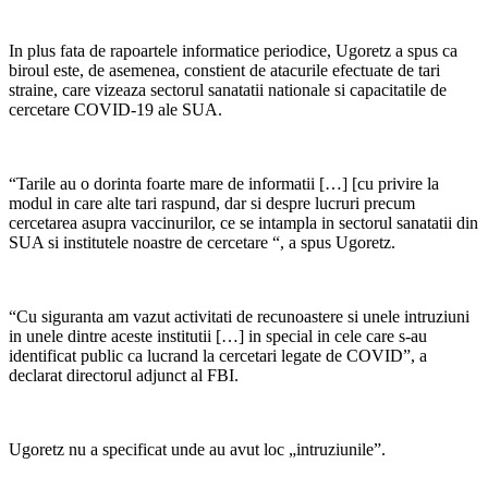
In plus fata de rapoartele informatice periodice, Ugoretz a spus ca
biroul este, de asemenea, constient de atacurile efectuate de tari
straine, care vizeaza sectorul sanatatii nationale si capacitatile de
cercetare COVID-19 ale SUA.
“Tarile au o dorinta foarte mare de informatii […] [cu privire la
modul in care alte tari raspund, dar si despre lucruri precum
cercetarea asupra vaccinurilor, ce se intampla in sectorul sanatatii din
SUA si institutele noastre de cercetare “, a spus Ugoretz.
“Cu siguranta am vazut activitati de recunoastere si unele intruziuni
in unele dintre aceste institutii […] in special in cele care s-au
identificat public ca lucrand la cercetari legate de COVID”, a
declarat directorul adjunct al FBI.
Ugoretz nu a specificat unde au avut loc „intruziunile”.