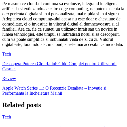
Pe masura ce cloud-ul continua sa evolueze, integrand inteligenta
artificiala si extinzandu-se catre edge computing, ne putem astepta la
o experienta digitala si mai personalizata, mai rapida si mai sigura.
Adoptarea cloud computing-ului acasa nu este doar o chestiune de
comoditate, ci o investitie in viitorul digital al dumneavoastra si al
familiei. Asa ca, fie ca sunteti un utilizator inrait sau un novice in
lumea tehnologiei, este timpul sa imbratisati norul si sa descoperiti
cum va poate simplifica si imbunatati viata de zi cu zi. Viitorul
digital este, fara indoiala, in cloud, si este mai accesibil ca niciodata.
Tech
Descopera Puterea Cloud-ului: Ghid Complet pentru Utilizatorii
Casnici
Review
Apple Watch Series 11: O Recenzie Detaliata – Inovatie si
Performanta la Incheietura Mainii
Related posts
Tech