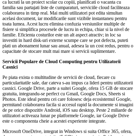
ca lucrati la un proiect scolar cu copiii, planificati o vacanta cu
familia sau partajati liste de cumparaturi, serviciile cloud faciliteaza
colaborarea in timp real. Mai multi utilizatori pot edita simultan
acelasi document, iar modificarile sunt vizibile instantaneu pentru
toata lumea. Acest lucru elimina confuzia versiunilor multiple de
fisiere si simplifica procesele de lucru in echipa, chiar si la nivel de
familie. Eficienta costurilor este un alt aspect atractiv; in loc sa
investiti in hard disk-uri externe scumpe care se pot defecta, puteti
plati un abonament lunar sau anual, adesea la un cost redus, pentru o
capacitate de stocare mult mai mare si servicii suplimentare.
Servicii Populare de Cloud Computing pentru Utilizatorii
Casnici
Pe piata exista o multitudine de servicii de cloud, fiecare cu
particularitatile sale, dar cateva s-au impus ca lideri pentru utilizatorii
casnici. Google Drive, parte a suitei Google, ofera 15 GB de stocare
gratuita, integrandu-se perfect cu Gmail, Google Docs, Sheets si
Photos. Este ideal pentru cei care folosesc deja ecosistemul Google,
permitand colaborarea facila si accesul rapid la documente si imagini
de pe orice dispozitiv Android, iOS sau desktop. Peste 2 miliarde de
utilizatori activeaza lunar pe platformele Google, iar Google Drive
este o componenta cheie a acestei experiente integrate.
Microsoft OneDrive, integrat in Windows si suita Office 365, ofera,