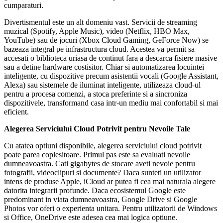
cumparaturi.
Divertismentul este un alt domeniu vast. Servicii de streaming
muzical (Spotify, Apple Music), video (Netflix, HBO Max,
YouTube) sau de jocuri (Xbox Cloud Gaming, GeForce Now) se
bazeaza integral pe infrastructura cloud. Acestea va permit sa
accesati o biblioteca uriasa de continut fara a descarca fisiere masive
sau a detine hardware costisitor. Chiar si automatizarea locuintei
inteligente, cu dispozitive precum asistentii vocali (Google Assistant,
Alexa) sau sistemele de iluminat inteligente, utilizeaza cloud-ul
pentru a procesa comenzi, a stoca preferinte si a sincroniza
dispozitivele, transformand casa intr-un mediu mai confortabil si mai
eficient.
Alegerea Serviciului Cloud Potrivit pentru Nevoile Tale
Cu atatea optiuni disponibile, alegerea serviciului cloud potrivit
poate parea coplesitoare. Primul pas este sa evaluati nevoile
dumneavoastra. Cati gigabytes de stocare aveti nevoie pentru
fotografii, videoclipuri si documente? Daca sunteti un utilizator
intens de produse Apple, iCloud ar putea fi cea mai naturala alegere
datorita integrarii profunde. Daca ecosistemul Google este
predominant in viata dumneavoastra, Google Drive si Google
Photos vor oferi o experienta unitara. Pentru utilizatorii de Windows
si Office, OneDrive este adesea cea mai logica optiune.