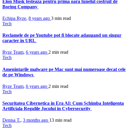
Elon Musk testeaza pentru prima oara tunelul costruit de
Boring Company
Echipa Ryze
,
8 years ago
3 min
read
Tech
Reclamele de pe Youtube pot fi blocate adaugand un singur
caracter in URL
Ryze Team
,
6 years ago
2 min
read
Tech
Amenintarile malware pe Mac sunt mai numeroase decat cele
de pe Windows
Ryze Team
,
6 years ago
2 min
read
Tech
Securitatea Cibernetica in Era AI: Cum Schimba Inteligenta
Artificiala Regulile Jocului in Cybersecurity
Denisa T.
,
3 months ago
13 min
read
Tech