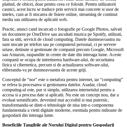
platind, de obicei, doar pentru ceea ce folositi. Pentru utilizatorii
casnici, acest lucru se traduce prin servicii mai concrete si usor de
inteles, cum ar fi stocarea de fisiere online, streaming de continut
media sau utilizarea de aplicatii web.
Practic, atunci cand incarcati o fotografie pe Google Photos, salvati
un document pe OneDrive sau ascultati muzica pe Spotify, utilizati,
fara sa stiti, servicii de cloud computing. Datele dumneavoastra nu
sunt stocate pe telefon sau pe computerul personal, ci pe servere
uriase, detinute si gestionate de companii precum Google, Microsoft
sau Amazon, raspandite in centre de date din intreaga lume. Aceste
companii se ocupa de intretinerea hardware-ului, de securitatea
fizica si cibernetica, precum si de actualizarea software-ului,
eliberandu-va pe dumneavoastra de aceste griji.
Conceptul de “nor” este o metafora pentru internet, iar “computing”
se refera la procesarea si gestionarea datelor. Asadar, cloud
computing-ul este, pur si simplu, utilizarea internetului pentru a
accesa si a procesa date si aplicatii. Nu este un concept nou, dar a
evoluat semnificativ, devenind mai accesibil si mai puternic,
transformandu-se dintr-o tehnologie de nisa intr-o componenta
fundamentala a vietii digitale moderne, esentiala pentru milioane de
gospodarii din intreaga lume.
Beneficiile Tangibile ale Norului Digital pentru Gospodarii