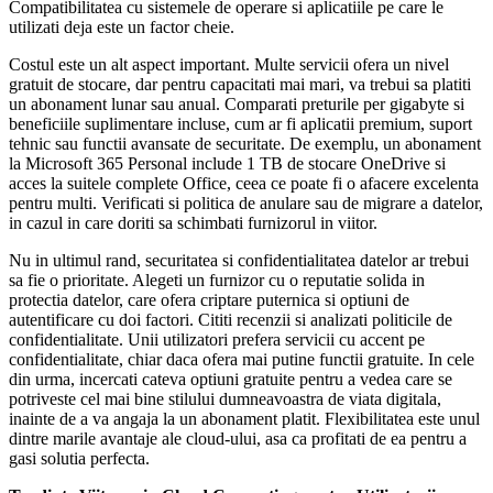
Compatibilitatea cu sistemele de operare si aplicatiile pe care le
utilizati deja este un factor cheie.
Costul este un alt aspect important. Multe servicii ofera un nivel
gratuit de stocare, dar pentru capacitati mai mari, va trebui sa platiti
un abonament lunar sau anual. Comparati preturile per gigabyte si
beneficiile suplimentare incluse, cum ar fi aplicatii premium, suport
tehnic sau functii avansate de securitate. De exemplu, un abonament
la Microsoft 365 Personal include 1 TB de stocare OneDrive si
acces la suitele complete Office, ceea ce poate fi o afacere excelenta
pentru multi. Verificati si politica de anulare sau de migrare a datelor,
in cazul in care doriti sa schimbati furnizorul in viitor.
Nu in ultimul rand, securitatea si confidentialitatea datelor ar trebui
sa fie o prioritate. Alegeti un furnizor cu o reputatie solida in
protectia datelor, care ofera criptare puternica si optiuni de
autentificare cu doi factori. Cititi recenzii si analizati politicile de
confidentialitate. Unii utilizatori prefera servicii cu accent pe
confidentialitate, chiar daca ofera mai putine functii gratuite. In cele
din urma, incercati cateva optiuni gratuite pentru a vedea care se
potriveste cel mai bine stilului dumneavoastra de viata digitala,
inainte de a va angaja la un abonament platit. Flexibilitatea este unul
dintre marile avantaje ale cloud-ului, asa ca profitati de ea pentru a
gasi solutia perfecta.