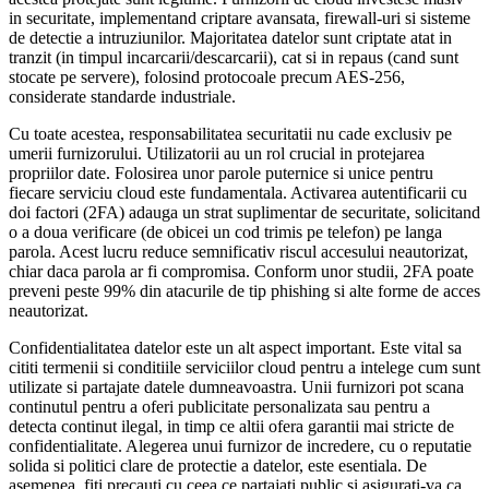
in securitate, implementand criptare avansata, firewall-uri si sisteme
de detectie a intruziunilor. Majoritatea datelor sunt criptate atat in
tranzit (in timpul incarcarii/descarcarii), cat si in repaus (cand sunt
stocate pe servere), folosind protocoale precum AES-256,
considerate standarde industriale.
Cu toate acestea, responsabilitatea securitatii nu cade exclusiv pe
umerii furnizorului. Utilizatorii au un rol crucial in protejarea
propriilor date. Folosirea unor parole puternice si unice pentru
fiecare serviciu cloud este fundamentala. Activarea autentificarii cu
doi factori (2FA) adauga un strat suplimentar de securitate, solicitand
o a doua verificare (de obicei un cod trimis pe telefon) pe langa
parola. Acest lucru reduce semnificativ riscul accesului neautorizat,
chiar daca parola ar fi compromisa. Conform unor studii, 2FA poate
preveni peste 99% din atacurile de tip phishing si alte forme de acces
neautorizat.
Confidentialitatea datelor este un alt aspect important. Este vital sa
cititi termenii si conditiile serviciilor cloud pentru a intelege cum sunt
utilizate si partajate datele dumneavoastra. Unii furnizori pot scana
continutul pentru a oferi publicitate personalizata sau pentru a
detecta continut ilegal, in timp ce altii ofera garantii mai stricte de
confidentialitate. Alegerea unui furnizor de incredere, cu o reputatie
solida si politici clare de protectie a datelor, este esentiala. De
asemenea, fiti precauti cu ceea ce partajati public si asigurati-va ca