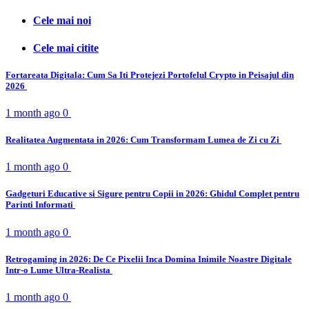
Cele mai noi
Cele mai citite
Fortareata Digitala: Cum Sa Iti Protejezi Portofelul Crypto in Peisajul din
2026
1 month ago
0
Realitatea Augmentata in 2026: Cum Transformam Lumea de Zi cu Zi
1 month ago
0
Gadgeturi Educative si Sigure pentru Copii in 2026: Ghidul Complet pentru
Parinti Informati
1 month ago
0
Retrogaming in 2026: De Ce Pixelii Inca Domina Inimile Noastre Digitale
Intr-o Lume Ultra-Realista
1 month ago
0