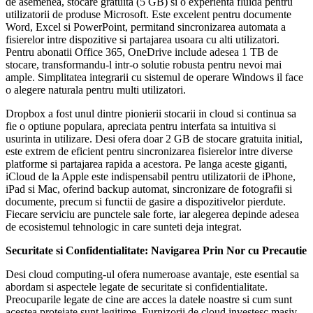
de asemenea, stocare gratuita (5 GB) si o experienta fluida pentru
utilizatorii de produse Microsoft. Este excelent pentru documente
Word, Excel si PowerPoint, permitand sincronizarea automata a
fisierelor intre dispozitive si partajarea usoara cu alti utilizatori.
Pentru abonatii Office 365, OneDrive include adesea 1 TB de
stocare, transformandu-l intr-o solutie robusta pentru nevoi mai
ample. Simplitatea integrarii cu sistemul de operare Windows il face
o alegere naturala pentru multi utilizatori.
Dropbox a fost unul dintre pionierii stocarii in cloud si continua sa
fie o optiune populara, apreciata pentru interfata sa intuitiva si
usurinta in utilizare. Desi ofera doar 2 GB de stocare gratuita initial,
este extrem de eficient pentru sincronizarea fisierelor intre diverse
platforme si partajarea rapida a acestora. Pe langa aceste giganti,
iCloud de la Apple este indispensabil pentru utilizatorii de iPhone,
iPad si Mac, oferind backup automat, sincronizare de fotografii si
documente, precum si functii de gasire a dispozitivelor pierdute.
Fiecare serviciu are punctele sale forte, iar alegerea depinde adesea
de ecosistemul tehnologic in care sunteti deja integrat.
Securitate si Confidentialitate: Navigarea Prin Nor cu Precautie
Desi cloud computing-ul ofera numeroase avantaje, este esential sa
abordam si aspectele legate de securitate si confidentialitate.
Preocuparile legate de cine are acces la datele noastre si cum sunt
acestea protejate sunt legitime. Furnizorii de cloud investesc masiv