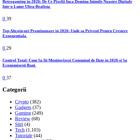
Retrogaming in 2026: De Ce Pixelii Inca Domina Inimile Noastre Digitale
Intr-o Lume Ultra-Realista
0
39
Top Altcoin-uri Promitatoare in 2026: Unde sa Privesti Pentru Crestere
Exponentiala
0
29
Control Total: Cum Sa Iti Monitorizezi Consumul de Date in 2026 si Sa
Economisesti Bani
0
37
Categorii
Crypto
(382)
Gadgets
(37)
Gaming
(249)
Review
(68)
Stiri
(4)
Tech
(1,103)
Tutoriale
(44)