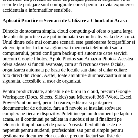
setarile de partajare sunt configurate corect pentru a evita expunerea
accidentala a informatiilor sensibile.
Aplicatii Practice si Scenarii de Utilizare a Cloud-ului Acasa
Dincolo de stocarea simpla, cloud computing-ul ofera o gama larga
de aplicatii practice care pot imbunatati semnificativ viata de zi cu zi.
Unul dintre cele mai comune scenarii este gestionarea fotografiilor si
videoclipurilor. In loc sa aglomerati memoria telefonului sau a
computerului, puteti configura backup-uri automate catre servicii
precum Google Photos, Apple Photos sau Amazon Photos. Acestea
ofera adesea si functii avansate, cum ar fi recunoasterea faciala,
organizarea automata pe baza de locatie sau data, si chiar editare
foto direct din cloud. Astfel, toate amintirile dumneavoastra sunt in
siguranta, accesibile si usor de organizat.
Pentru productivitate, aplicatiile de birou in cloud, precum Google
Workspace (Docs, Sheets, Slides) sau Microsoft 365 (Word, Excel,
PowerPoint online), permit crearea, editarea si partajarea
documentelor de oriunde, fara a fi nevoie sa instalati software
complex pe fiecare dispozitiv. Puteti incepe un document pe laptop
acasa, sa il continuati pe tableta in autobuz si sa il finalizati pe
telefon in timpul pauzei de pranz. Aceasta flexibilitate este de
nepretuit pentru studenti, profesionisti sau pur si simplu pentru
gestionarea documentelor casnice, precum facturi sau liste de