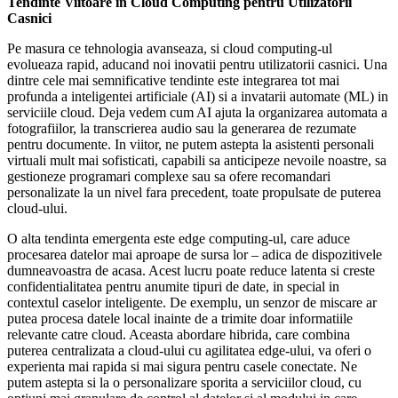
Tendinte Viitoare in Cloud Computing pentru Utilizatorii
Casnici
Pe masura ce tehnologia avanseaza, si cloud computing-ul
evolueaza rapid, aducand noi inovatii pentru utilizatorii casnici. Una
dintre cele mai semnificative tendinte este integrarea tot mai
profunda a inteligentei artificiale (AI) si a invatarii automate (ML) in
serviciile cloud. Deja vedem cum AI ajuta la organizarea automata a
fotografiilor, la transcrierea audio sau la generarea de rezumate
pentru documente. In viitor, ne putem astepta la asistenti personali
virtuali mult mai sofisticati, capabili sa anticipeze nevoile noastre, sa
gestioneze programari complexe sau sa ofere recomandari
personalizate la un nivel fara precedent, toate propulsate de puterea
cloud-ului.
O alta tendinta emergenta este edge computing-ul, care aduce
procesarea datelor mai aproape de sursa lor – adica de dispozitivele
dumneavoastra de acasa. Acest lucru poate reduce latenta si creste
confidentialitatea pentru anumite tipuri de date, in special in
contextul caselor inteligente. De exemplu, un senzor de miscare ar
putea procesa datele local inainte de a trimite doar informatiile
relevante catre cloud. Aceasta abordare hibrida, care combina
puterea centralizata a cloud-ului cu agilitatea edge-ului, va oferi o
experienta mai rapida si mai sigura pentru casele conectate. Ne
putem astepta si la o personalizare sporita a serviciilor cloud, cu