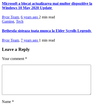
Microsoft a blocat actualizarea mai multor dispozitive la
Windows 10 May 2020 Update
Ryze Team
,
6 years ago
2 min
read
Gaming
,
Tech
Bethesda sisteaza toata munca la Elder Scrolls Legends
Ryze Team
,
7 years ago
1 min
read
Leave a Reply
Your comment
*
Name
*