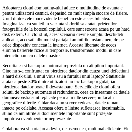
Adoptarea cloud computing-ului aduce o multitudine de avantaje
pentru utilizatorii casnici, depasind cu mult simpla stocare de fisiere.
Unul dintre cele mai evidente beneficii este accesibilitatea.
Imaginati-va ca sunteti in vacanta si doriti sa aratati prietenilor
fotografiile de la botezul copilului, care sunt stocate acasa pe un hard
disk extern. Cu cloud-ul, acest scenariu devine simplu: deschideti
aplicatia, accesati albumul si partajati amintirile instantaneu, de pe
orice dispozitiv conectat la internet. Aceasta libertate de acces
elimina barierele fizice si temporale, transformand modul in care
interactionam cu datele noastre.
Securitatea si backup-ul automat reprezinta un alt pilon important.
Cine nu s-a confruntat cu pierderea datelor din cauza unei defectiuni
a hard disk-ului, a unui virus sau a furtului unui laptop? Statisticile
arata ca peste 30% dintre utilizatori nu fac backup regulat, iar
pierderea datelor poate fi devastatoare. Serviciile de cloud ofera
solutii de backup automate si redundante, ceea ce inseamna ca datele
dumneavoastra sunt replicate pe mai multe servere, in locatii
geografice diferite. Chiar daca un server cedeaza, datele raman
intacte pe celelalte. Aceasta ofera o liniste sufleteasca inestimabila,
stiind ca amintirile si documentele importante sunt protejate
impotriva evenimentelor neprevazute.
Colaborarea si partajarea devin, de asemenea, mult mai eficiente. Fie