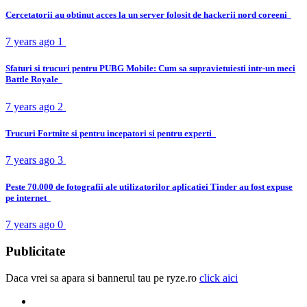
Cercetatorii au obtinut acces la un server folosit de hackerii nord coreeni
7 years ago
1
Sfaturi si trucuri pentru PUBG Mobile: Cum sa supravietuiesti intr-un meci
Battle Royale
7 years ago
2
Trucuri Fortnite si pentru incepatori si pentru experti
7 years ago
3
Peste 70.000 de fotografii ale utilizatorilor aplicatiei Tinder au fost expuse
pe internet
7 years ago
0
Publicitate
Daca vrei sa apara si bannerul tau pe ryze.ro
click aici