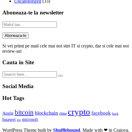
Uncategorized
(33)
Aboneaza-te la newsletter
Si vei primi pe mail cele mai noi stiri IT si crypto, dar si cele mai noi
review-uri
Cauta in Site
Social Media
Hot Tags
crypto
bitcoin
blockchain
facebook
Apple
china
hack
huawei
microsoft
ico
WordPress Theme built by
Shufflehound
.
Made with ❤ in Craiova.