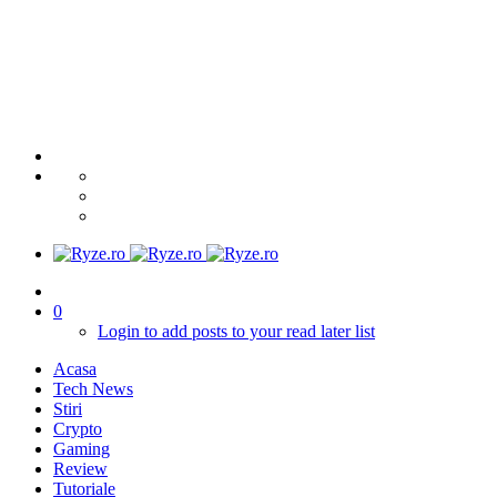
0
Login to add posts to your read later list
Acasa
Tech News
Stiri
Crypto
Gaming
Review
Tutoriale