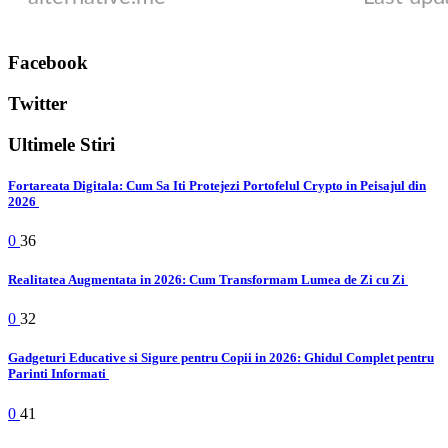
Facebook
Twitter
Ultimele Stiri
Fortareata Digitala: Cum Sa Iti Protejezi Portofelul Crypto in Peisajul din
2026
0
36
Realitatea Augmentata in 2026: Cum Transformam Lumea de Zi cu Zi
0
32
Gadgeturi Educative si Sigure pentru Copii in 2026: Ghidul Complet pentru
Parinti Informati
0
41