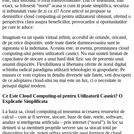
este, fara indoiala, o forta transformatoare. Dar ce inseamna, mai
exact, sa folosesti “norul” acasa si cum iti poate simplifica, securiza
si imbunatati viata de zi cu zi? Acest articol isi propune sa
demistifice cloud computing-ul pentru utilizatorul obisnuit, oferind o
perspectiva clara asupra beneficiilor, provocarilor si oportunitatilor
pe care le aduce.
Imaginati-va un spatiu virtual infinit, accesibil de oriunde, oricand,
de pe orice dispozitiv, unde toate datele dumneavoastra sunt in
siguranta si la indemana. Aceasta este, in esenta, promisiunea cloud
computing-ului pentru utilizatorii casnici. Nu mai sunteti limitati de
capacitatea de stocare a unui hard disk fizic sau de prezenta unui
anumit dispozitiv. Flexibilitatea si libertatea oferite de norul digital
schimba radical paradigma utilizarii tehnologiei in gospodarie. Pe
masura ce vom explora in detaliu diversele sale fatete, veti descoperi
de ce adoptarea cloud-ului nu mai este un lux, ci o necesitate in
peisajul digital modern.
Ce Este Cloud Computing-ul pentru Utilizatorii Casnici? O
Explicatie Simplificata
La baza sa, cloud computing-ul inseamna accesarea resurselor de
calcul – cum ar fi servere, stocare, baze de date, retele, software,
analize si inteligenta artificiala – prin internet (“norul”). In loc sa
detineti si sa mentineti propriile servere sau sa stocati totul pe
dispozitive locale, puteti utiliza serviciile unui furnizor de cloud,