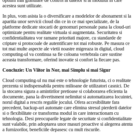
optiuni mai granulare de control al datelor si al modului in care
acestea sunt utilizate.
In plus, vom asista la o diversificare a modelelor de abonament si la
aparitia unor servicii cloud din ce in ce mai specializate, de la
platforme dedicate stocarii de genomuri personale pana la cloud-uri
optimizate pentru realitate virtuala si augmentata. Securitatea si
confidentialitatea vor ramane prioritati majore, cu standarde de
criptare si protocoale de autentificare tot mai robuste. Pe masura ce
tot mai multe aspecte ale vietii noastre migreaza in digital, cloud
computing-ul va continua sa fie coloana vertebrala care sustine
aceasta transformare, oferind inovatie si confort la fiecare pas.
Concluzie: Un Viitor in Nor, mai Simplu si mai Sigur
Cloud computing-ul nu mai este o tehnologie futurista, ci o realitate
prezenta si indispensabila pentru milioane de utilizatori casnici. De
la stocarea sigura a amintirilor pretioase si colaborarea eficienta la
documente, pana la divertisment nelimitat si automatizarea locuintei,
norul digital a rescris regulile jocului. Ofera accesibilitate fara
precedent, backup-uri automate care elimina stresul pierderii datelor
si o flexibilitate ce transforma modul in care interactionam cu
tehnologia. Desi preocuparile legate de securitate si confidentialitate
sunt valabile, prin adoptarea unor masuri proactive si alegerea atenta
a furnizorilor, beneficiile depasesc cu mult riscurile.