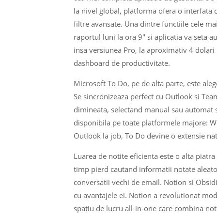
la nivel global, platforma ofera o interfata c
filtre avansate. Una dintre functiile cele ma
raportul luni la ora 9″ si aplicatia va seta
insa versiunea Pro, la aproximativ 4 dolari
dashboard de productivitate.
Microsoft To Do, pe de alta parte, este aleg
Se sincronizeaza perfect cu Outlook si Teams,
dimineata, selectand manual sau automat sar
disponibila pe toate platformele majore: W
Outlook la job, To Do devine o extensie natu
Luarea de notite eficienta este o alta piatr
timp pierd cautand informatii notate aleat
conversatii vechi de email. Notion si Obsidi
cu avantajele ei. Notion a revolutionat modu
spatiu de lucru all-in-one care combina not