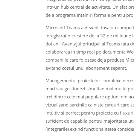
intr-un hub central de activitate. Un sfat pr
de a programa intalniri formale pentru pro
Microsoft Teams a devenit insa un competi
inregistrat o crestere de la 32 de milioane l
doi ani. Avantajul principal al Teams fata 
colaborarea in timp real pe documente Word,
companiile care folosesc deja produse Micr
evitand costul unui abonament separat.
Managementul proiectelor complexe necesit
mari sau gestionezi simultan mai multe pro
trei dintre cele mai populare optiuni din a
vizualizand sarcinile ca niste carduri care 
intuitiv si perfect pentru proiecte cu fluxur
suficient de capabila pentru majoritatea uti
(integrarile) extind functionalitatea consider