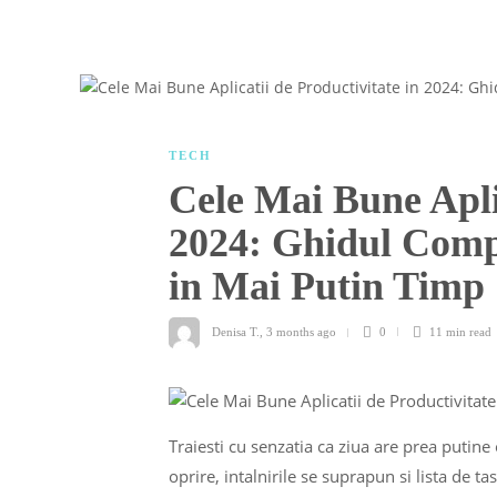
TECH
Cele Mai Bune Aplic
2024: Ghidul Comp
in Mai Putin Timp
Denisa T.
,
3 months ago
0
11 min
read
Traiesti cu senzatia ca ziua are prea putine 
oprire, intalnirile se suprapun si lista de t