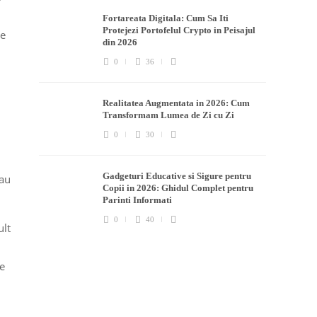
Fortareata Digitala: Cum Sa Iti
Protejezi Portofelul Crypto in Peisajul
te
din 2026
0
36
Realitatea Augmentata in 2026: Cum
Transformam Lumea de Zi cu Zi
0
30
Gadgeturi Educative si Sigure pentru
sau
Copii in 2026: Ghidul Complet pentru
Parinti Informati
0
40
ult
re