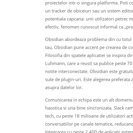
proiectelor intr-o singura platforma. Poti 
un tracker de obiceiuri sau un sistem editori
potentiala capcana: unii utilizatori petrec
efectiv, fenomen cunoscut informal ca „prod
Obsidian abordeaza problema din cu totul a
tau, Obsidian pune accent pe crearea de cone
Filosofia din spatele aplicatiei se inspira 
Luhmann, care a reusit sa publice peste 70 d
notite interconectate. Obsidian este gratui
sute de plugin-uri. Este alegerea preferata a
asupra datelor lor.
Comunicarea in echipa este un alt domeniu in
haostica si una bine sincronizata. Slack r
tech, cu peste 18 milioane de utilizatori act
conversatiilor pe canale tematice, reducand 
Integrarea cu peste 2.400 de aplicatii exte