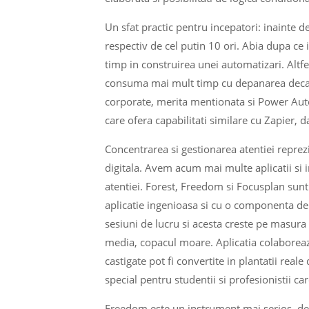
Un sfat practic pentru incepatori: inainte
respectiv de cel putin 10 ori. Abia dupa ce i
timp in construirea unei automatizari. Altfel,
consuma mai mult timp cu depanarea decat 
corporate, merita mentionata si Power Aut
care ofera capabilitati similare cu Zapier,
Concentrarea si gestionarea atentiei reprezi
digitala. Avem acum mai multe aplicatii si 
atentiei. Forest, Freedom si Focusplan sunt
aplicatie ingenioasa si cu o componenta de 
sesiuni de lucru si acesta creste pe masura 
media, copacul moare. Aplicatia colaboreaza
castigate pot fi convertite in plantatii rea
special pentru studentii si profesionistii ca
Freedom este un instrument mai serios, des