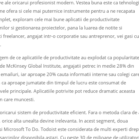
ve ale oricarui profesionist modern. Vestea buna este ca tehnologi
 ne ofera si cele mai puternice instrumente pentru a ne recapata
mplet, exploram cele mai bune aplicatii de productivitate
ilor si gestionarea proiectelor, pana la luarea de notite si
ti freelancer, angajat intr-o corporatie sau antreprenor, vei gasi cu
.
legem de ce aplicatiile de productivitate au explodat ca popularitat
t de McKinsey Global Institute, angajatii petrec in medie 28% din
emailuri, iar aproape 20% cauta informatii interne sau colegi car
na ca aproape jumatate din timpul de lucru este consumat de
tivele principale. Aplicatiile potrivite pot reduce dramatic aceasta
n care muncesti.
 oricarui sistem de productivitate eficient. Fara o metoda clara de 
t, orice alta unealta devine irelevanta. In acest segment, doua
 si Microsoft To Do. Todoist este considerata de multi experti drep
arcinilor disponibila astazi. Cu peste 30 de milioane de utilizator