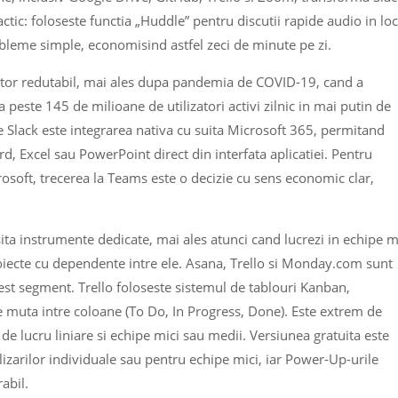
actic: foloseste functia „Huddle” pentru discutii rapide audio in loc
bleme simple, economisind astfel zeci de minute pe zi.
tor redutabil, mai ales dupa pandemia de COVID-19, cand a
a peste 145 de milioane de utilizatori activi zilnic in mai putin de
de Slack este integrarea nativa cu suita Microsoft 365, permitand
 Excel sau PowerPoint direct din interfata aplicatiei. Pentru
osoft, trecerea la Teams este o decizie cu sens economic clar,
a instrumente dedicate, mai ales atunci cand lucrezi in echipe m
iecte cu dependente intre ele. Asana, Trello si Monday.com sunt
cest segment. Trello foloseste sistemul de tablouri Kanban,
se muta intre coloane (To Do, In Progress, Done). Este extrem de
i de lucru liniare si echipe mici sau medii. Versiunea gratuita este
lizarilor individuale sau pentru echipe mici, iar Power-Up-urile
abil.