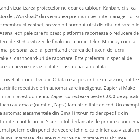
and vizualizarea proiectelor nu doar ca tablouri Kanban, ci si ca
unctia de „Workload” din versiunea premium permite managerilor s
re membru al echipei, prevenind burnout-ul si distribuind sarcinil
 Asana, echipele care folosesc platforma raporteaza o reducere de
stere de 30% a vitezei de finalizare a proiectelor. Monday.com se
i mai personalizabila, permitand crearea de fluxuri de lucru
ke si dashboard-uri de raportare. Este preferata in special de
care au nevoie de vizibilitate cross-departamentala.
nivel al productivitatii. Odata ce ai pus ordine in taskuri, notite 
arcinile repetitive prin automatizare inteligenta. Zapier si Make
erinta in acest domeniu. Zapier conecteaza peste 6.000 de aplicati
e lucru automate (numite „Zaps”) fara nicio linie de cod. Un exemp
a automat atasamentele din Gmail intr-un folder specific din
trimite o notificare in Slack, totul declansate de primirea unui ema
mai puternic din punct de vedere tehnic, cu o interfata vizuala m
nala mai avansate, dar are si o curba de invatare mai abrupte.