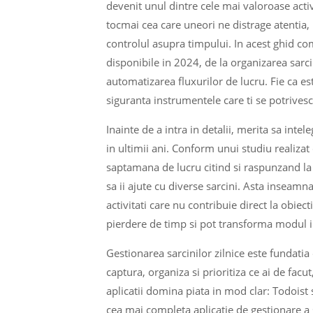
devenit unul dintre cele mai valoroase acti
tocmai cea care uneori ne distrage atentia,
controlul asupra timpului. In acest ghid co
disponibile in 2024, de la organizarea sarcin
automatizarea fluxurilor de lucru. Fie ca es
siguranta instrumentele care ti se potrivesc
Inainte de a intra in detalii, merita sa inte
in ultimii ani. Conform unui studiu realiza
saptamana de lucru citind si raspunzand la 
sa ii ajute cu diverse sarcini. Asta inseam
activitati care nu contribuie direct la obiec
pierdere de timp si pot transforma modul i
Gestionarea sarcinilor zilnice este fundatia
captura, organiza si prioritiza ce ai de facu
aplicatii domina piata in mod clar: Todoist
cea mai completa aplicatie de gestionare a s