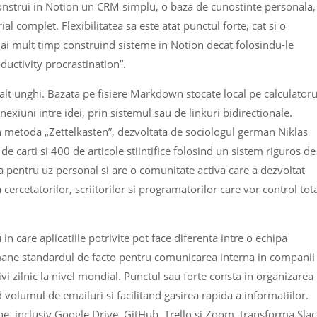
construi in Notion un CRM simplu, o baza de cunostinte personala,
al complet. Flexibilitatea sa este atat punctul forte, cat si o
 mai mult timp construind sisteme in Notion decat folosindu-le
uctivity procrastination”.
lt unghi. Bazata pe fisiere Markdown stocate local pe calculatoru
xiuni intre idei, prin sistemul sau de linkuri bidirectionale.
din metoda „Zettelkasten”, dezvoltata de sociologul german Niklas
e carti si 400 de articole stiintifice folosind un sistem riguros de
ta pentru uz personal si are o comunitate activa care a dezvoltat
 cercetatorilor, scriitorilor si programatorilor care vor control tot
 care aplicatiile potrivite pot face diferenta intre o echipa
amane standardul de facto pentru comunicarea interna in companii
ivi zilnic la nivel mondial. Punctul sau forte consta in organizarea
volumul de emailuri si facilitand gasirea rapida a informatiilor.
rne, inclusiv Google Drive, GitHub, Trello si Zoom, transforma Sla