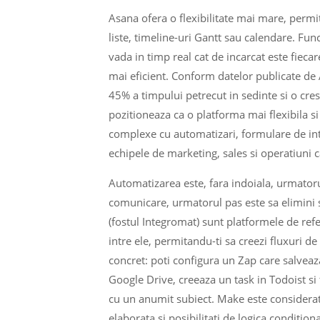
Asana ofera o flexibilitate mai mare, permit
liste, timeline-uri Gantt sau calendare. F
vada in timp real cat de incarcat este fieca
mai eficient. Conform datelor publicate de
45% a timpului petrecut in sedinte si o cre
pozitioneaza ca o platforma mai flexibila s
complexe cu automatizari, formulare de inta
echipele de marketing, sales si operatiuni 
Automatizarea este, fara indoiala, urmatorul 
comunicare, urmatorul pas este sa elimini s
(fostul Integromat) sunt platformele de ref
intre ele, permitandu-ti sa creezi fluxuri d
concret: poti configura un Zap care salveaz
Google Drive, creeaza un task in Todoist si 
cu un anumit subiect. Make este considerat 
elaborata si posibilitati de logica conditio