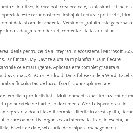
urata si intuitiva, in care poti crea proiecte, subtaskuri, etichete si
i apreciate este recunoasterea limbajului natural: poti scrie „trimi
 automat data si ora de scadenta. Versiunea gratuita este generoasa,
 pe luna, adauga reminder-uri, comentarii la taskuri si un
erea ideala pentru cei deja integrati in ecosistemul Microsoft 365.
 iar functia „My Day” te ajuta sa iti planifici ziua in fiecare
cinile cele mai urgente. Aplicatia este complet gratuita si
indows, macOS, iOS si Android. Daca folosesti deja Word, Excel 
rala a fluxului tau de lucru, fara friciuni suplimentare.
a de temelie a productivitatii. Multi oameni subestimeaza cat de m
oriu pe bucatele de hartie, in documente Word disparate sau in
an reprezinta doua filozofii complet diferite in acest spatiu, fieca
l in care oamenii isi organizeaza informatia. Este, in esenta, un
itele, bazele de date, wiki-urile de echipa si managementul