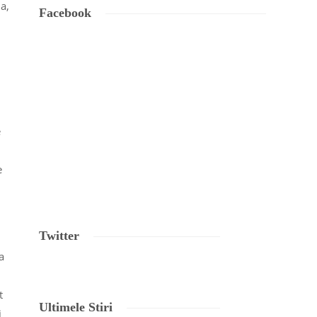
a,
Facebook
e
e
Twitter
a
t
Ultimele Stiri
i