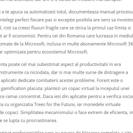
 de a te apuca sa automatizezi totul, documenteaza manual procesu
ntelegi perfect fiecare pas si exceptie posibila are sens sa investes
 risti sa creezi fluxuri fragile care se strica la primul caz-limita si
ar fi economisit. Pentru cei din Romania care lucreaza in mediu
omate de la Microsoft, inclusa in multe abonamente Microsoft 36
 dar optimizata pentru ecosistemul Microsoft.
nta poate cel mai subestimat aspect al productivitatii in era
instrumente ca niciodata, dar si mai multe surse de distragere a
 aplicatii dedicate combaterii acestei probleme. Forest este o
gamification placuta: plantezi un copac virtual la inceputul unei
ce ramai concentrat. Daca iesi din aplicatie pentru a verifica socia
 cu organizatia Trees for the Future, iar monedele virtuale
le de copaci. Simplitatea mecanismului o face extrem de eficienta, i
re se lupta cu procrastinarea.
tinat profesionistilor care au nevoie de blocarea completa a site-