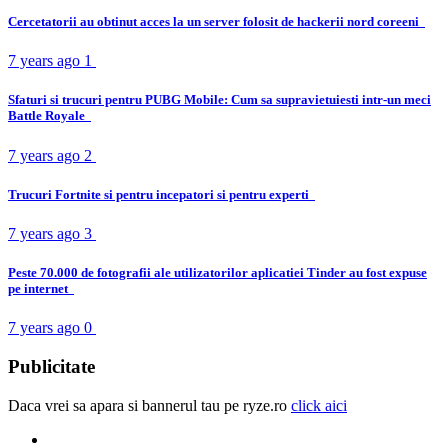
Cercetatorii au obtinut acces la un server folosit de hackerii nord coreeni
7 years ago
1
Sfaturi si trucuri pentru PUBG Mobile: Cum sa supravietuiesti intr-un meci
Battle Royale
7 years ago
2
Trucuri Fortnite si pentru incepatori si pentru experti
7 years ago
3
Peste 70.000 de fotografii ale utilizatorilor aplicatiei Tinder au fost expuse
pe internet
7 years ago
0
Publicitate
Daca vrei sa apara si bannerul tau pe ryze.ro
click aici