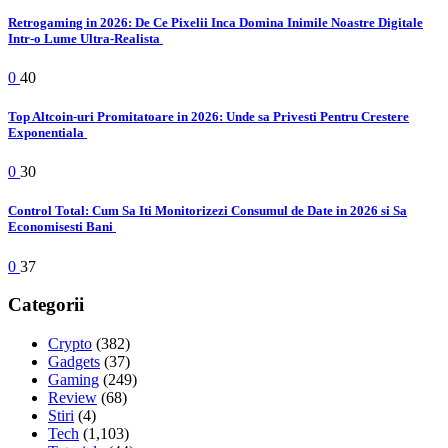
Retrogaming in 2026: De Ce Pixelii Inca Domina Inimile Noastre Digitale
Intr-o Lume Ultra-Realista
0
40
Top Altcoin-uri Promitatoare in 2026: Unde sa Privesti Pentru Crestere
Exponentiala
0
30
Control Total: Cum Sa Iti Monitorizezi Consumul de Date in 2026 si Sa
Economisesti Bani
0
37
Categorii
Crypto
(382)
Gadgets
(37)
Gaming
(249)
Review
(68)
Stiri
(4)
Tech
(1,103)