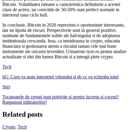
Bitcoin. Volatilitatea ramane o caracteristica definitorie a acestei
clase de active, iar corectiile de 30-50% sunt perfect normale in
interiorul unui ciclu bull.
In concluzie, Bitcoin in 2026 reprezinta o oportunitate interesanta,
dar nu lipsita de riscuri. Perspectivele sunt in general pozitive,
sustinute de fundamentele solide ale halvingului si de adoptarea
institutionala crescanda. Insa, ca intotdeauna in crypto, educatia
financiara si gestionarea atenta a riscului raman cele mai bune
instrumente ale oricarui investitor. Urmareste ryze.ro pentru analize
actualizate si stiri din lumea Bitcoin si a intregii piete crypto.
Tech
6G: Cum va arata internetul viitorului si de ce va schimba totul
Stiri
Tocatoarele de crengi sunt potrivite si pentru lucerna si coceni?
Raspunsul utilizatorilor!
Related posts
Crypto
,
Tech