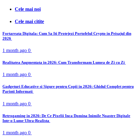
Cele mai noi
Cele mai citite
Fortareata Digitala: Cum Sa Iti Protejezi Portofelul Crypto in Peisajul din
2026
1 month ago
0
Realitatea Augmentata in 2026: Cum Transformam Lumea de Zi cu Zi
1 month ago
0
Gadgeturi Educative si Sigure pentru Copii in 2026: Ghidul Complet pentru
Parinti Informati
1 month ago
0
Retrogaming in 2026: De Ce Pixelii Inca Domina Inimile Noastre Digitale
Intr-o Lume Ultra-Realista
1 month ago
0