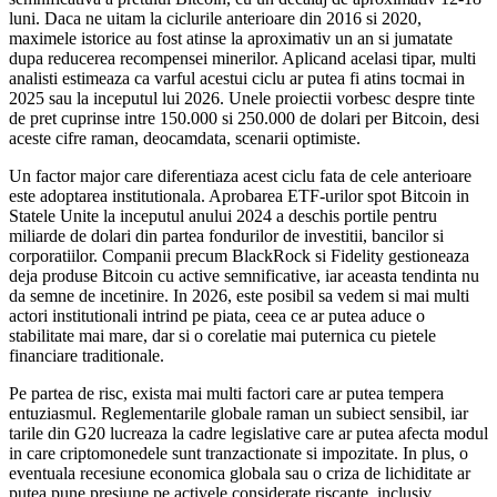
luni. Daca ne uitam la ciclurile anterioare din 2016 si 2020,
maximele istorice au fost atinse la aproximativ un an si jumatate
dupa reducerea recompensei minerilor. Aplicand acelasi tipar, multi
analisti estimeaza ca varful acestui ciclu ar putea fi atins tocmai in
2025 sau la inceputul lui 2026. Unele proiectii vorbesc despre tinte
de pret cuprinse intre 150.000 si 250.000 de dolari per Bitcoin, desi
aceste cifre raman, deocamdata, scenarii optimiste.
Un factor major care diferentiaza acest ciclu fata de cele anterioare
este adoptarea institutionala. Aprobarea ETF-urilor spot Bitcoin in
Statele Unite la inceputul anului 2024 a deschis portile pentru
miliarde de dolari din partea fondurilor de investitii, bancilor si
corporatiilor. Companii precum BlackRock si Fidelity gestioneaza
deja produse Bitcoin cu active semnificative, iar aceasta tendinta nu
da semne de incetinire. In 2026, este posibil sa vedem si mai multi
actori institutionali intrind pe piata, ceea ce ar putea aduce o
stabilitate mai mare, dar si o corelatie mai puternica cu pietele
financiare traditionale.
Pe partea de risc, exista mai multi factori care ar putea tempera
entuziasmul. Reglementarile globale raman un subiect sensibil, iar
tarile din G20 lucreaza la cadre legislative care ar putea afecta modul
in care criptomonedele sunt tranzactionate si impozitate. In plus, o
eventuala recesiune economica globala sau o criza de lichiditate ar
putea pune presiune pe activele considerate riscante, inclusiv