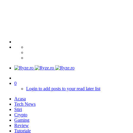
0
Login to add posts to your read later list
Acasa
Tech News
Stiri
Crypto
Gaming
Review
Tutoriale