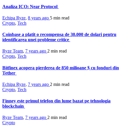
Analiza ICO: Near Protocol
Echipa Ryze
,
8 years ago
5 min
read
Crypto
,
Tech
Coinbase a platit o recompensa de 30.000 de dolari pentru
identificarea unei probleme critice
Ryze Team
,
7 years ago
2 min
read
Crypto
,
Tech
Bitfinex acopera pierderea de 850 milioane $ cu fonduri din
Tether
Echipa Ryze
,
7 years ago
2 min
read
Crypto
,
Tech
Finney este primul telefon din lume bazat pe tehnologia
blockchain
Ryze Team
,
7 years ago
2 min
read
Crypto