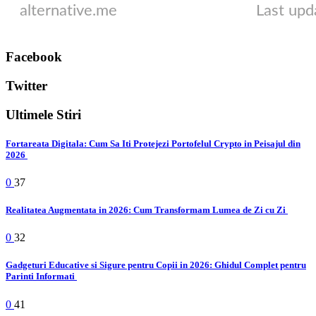
Facebook
Twitter
Ultimele Stiri
Fortareata Digitala: Cum Sa Iti Protejezi Portofelul Crypto in Peisajul din
2026
0
37
Realitatea Augmentata in 2026: Cum Transformam Lumea de Zi cu Zi
0
32
Gadgeturi Educative si Sigure pentru Copii in 2026: Ghidul Complet pentru
Parinti Informati
0
41