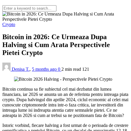
Crypto
Bitcoin in 2026: Ce Urmeaza Dupa
Halving si Cum Arata Perspectivele
Pietei Crypto
Denisa T.
,
5 months ago
0
2 min
read
121
Bitcoin continua sa fie subiectul cel mai dezbatut din lumea
financiara, iar 2026 se anunta un an de referinta pentru intreaga piata
crypto. Dupa halvingul din aprilie 2024, ciclul economic al celei mai
cunoscute criptomonede intra intr-o faza critica, iar investitorii din
intreaga lume isi indreapta atentia catre semnalele pietei. Ce ne
asteapta in 2026 si cum ar trebui sa ne pozitionam fata de Bitcoin?
Istoric vorbind, fiecare halving a fost urmat de o perioada de crestere
semnificativa a pretului Bitcoin, cu un decalaj de aproximativ 12-18