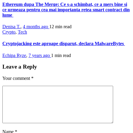
Ethereum dupa The Merge: Ce s-a schimbat, ce a mers bine si
ce urmeaza pentru cea mai importanta retea smart contract din
lume
Denisa T.
,
4 months ago
12 min
read
Crypto
,
Tech
Cryptojacking este aproape disparut, declara MalwareBytes
Echipa Ryze
,
7 years ago
1 min
read
Leave a Reply
Your comment
*
Name
*