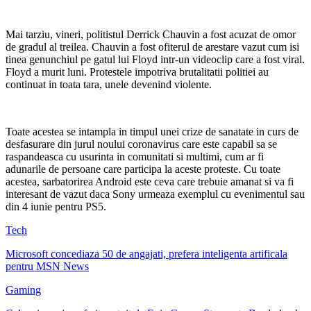
Mai tarziu, vineri, politistul Derrick Chauvin a fost acuzat de omor
de gradul al treilea. Chauvin a fost ofiterul de arestare vazut cum isi
tinea genunchiul pe gatul lui Floyd intr-un videoclip care a fost viral.
Floyd a murit luni. Protestele impotriva brutalitatii politiei au
continuat in toata tara, unele devenind violente.
Toate acestea se intampla in timpul unei crize de sanatate in curs de
desfasurare din jurul noului coronavirus care este capabil sa se
raspandeasca cu usurinta in comunitati si multimi, cum ar fi
adunarile de persoane care participa la aceste proteste. Cu toate
acestea, sarbatorirea Android este ceva care trebuie amanat si va fi
interesant de vazut daca Sony urmeaza exemplul cu evenimentul sau
din 4 iunie pentru PS5.
Tech
Microsoft concediaza 50 de angajati, prefera inteligenta artificala
pentru MSN News
Gaming