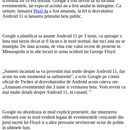
schimbat tot ce era normal. Google a fost nevoit sa isi inchida
evenimentele, iar expo-ul acestui an a fost anulat in intregime. Ca
urmare, lansarea
Pixel 4a
a fost amanata, la fel si dezvaluirea
Android 11 si lansarea primului beta public.
Google a planificat sa anunte Android 11 pe 3 iunie, cu aproape o
luna mai tarziu decat ar fi facut-o in mod normal, dar nici asta nu se
intampla. De data aceasta, de vina este valul recent de proteste in
Minneapolis si in alte locuri in urma uciderii lui George Floyd.
„Suntem incantati sa va povestim mai multe despre Android 11, dar
acum nu este momentul sa sarbatorim”, a scris Google pe contul
oficial de Twitter al dezvoltatorilor de Android acum cateva ore.
„Amanam evenimentul din 3 iunie si versiunea beta. Vom reveni cu
mai multe detalii despre Android 11, in curand. ”
Google nu abordeaza in mod explicit protestele, dar intarzierea
eliberarii este in mod evident legata de evenimentele crescande din
jurul mortii lui Floyd si a altor persoane nevinovate ucise de politie
in ultimele luni.