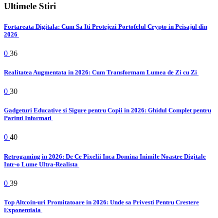
Ultimele Stiri
Fortareata Digitala: Cum Sa Iti Protejezi Portofelul Crypto in Peisajul din
2026
0
36
Realitatea Augmentata in 2026: Cum Transformam Lumea de Zi cu Zi
0
30
Gadgeturi Educative si Sigure pentru Copii in 2026: Ghidul Complet pentru
Parinti Informati
0
40
Retrogaming in 2026: De Ce Pixelii Inca Domina Inimile Noastre Digitale
Intr-o Lume Ultra-Realista
0
39
Top Altcoin-uri Promitatoare in 2026: Unde sa Privesti Pentru Crestere
Exponentiala