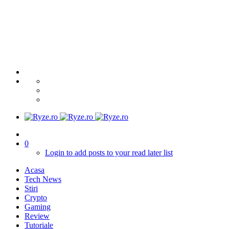
0
Login to add posts to your read later list
Acasa
Tech News
Stiri
Crypto
Gaming
Review
Tutoriale