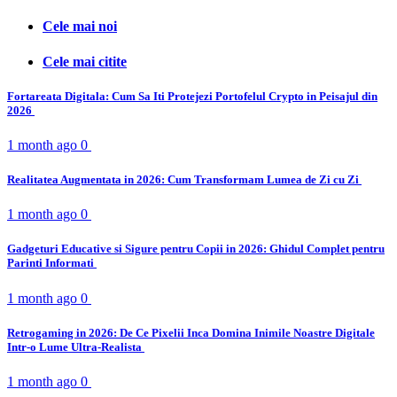
Cele mai noi
Cele mai citite
Fortareata Digitala: Cum Sa Iti Protejezi Portofelul Crypto in Peisajul din
2026
1 month ago
0
Realitatea Augmentata in 2026: Cum Transformam Lumea de Zi cu Zi
1 month ago
0
Gadgeturi Educative si Sigure pentru Copii in 2026: Ghidul Complet pentru
Parinti Informati
1 month ago
0
Retrogaming in 2026: De Ce Pixelii Inca Domina Inimile Noastre Digitale
Intr-o Lume Ultra-Realista
1 month ago
0