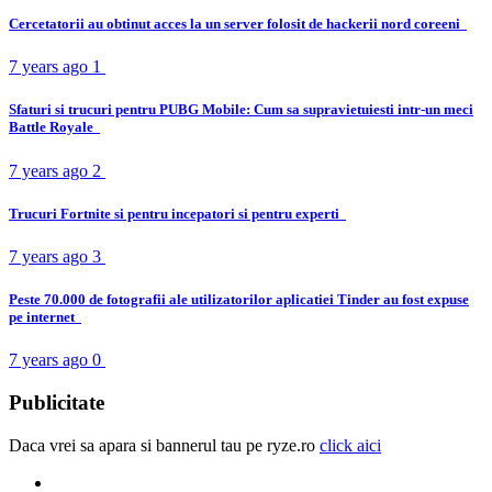
Cercetatorii au obtinut acces la un server folosit de hackerii nord coreeni
7 years ago
1
Sfaturi si trucuri pentru PUBG Mobile: Cum sa supravietuiesti intr-un meci
Battle Royale
7 years ago
2
Trucuri Fortnite si pentru incepatori si pentru experti
7 years ago
3
Peste 70.000 de fotografii ale utilizatorilor aplicatiei Tinder au fost expuse
pe internet
7 years ago
0
Publicitate
Daca vrei sa apara si bannerul tau pe ryze.ro
click aici