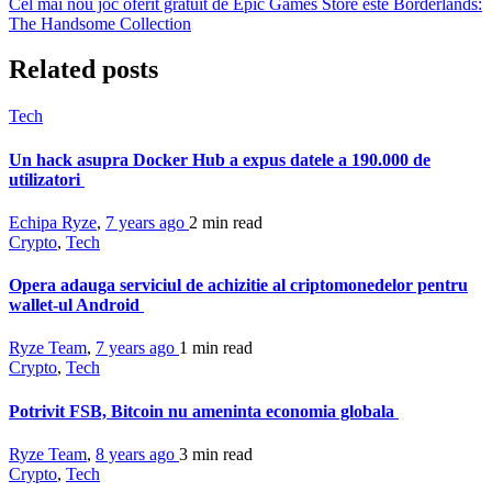
Cel mai nou joc oferit gratuit de Epic Games Store este Borderlands:
The Handsome Collection
Related posts
Tech
Un hack asupra Docker Hub a expus datele a 190.000 de
utilizatori
Echipa Ryze
,
7 years ago
2 min
read
Crypto
,
Tech
Opera adauga serviciul de achizitie al criptomonedelor pentru
wallet-ul Android
Ryze Team
,
7 years ago
1 min
read
Crypto
,
Tech
Potrivit FSB, Bitcoin nu ameninta economia globala
Ryze Team
,
8 years ago
3 min
read
Crypto
,
Tech