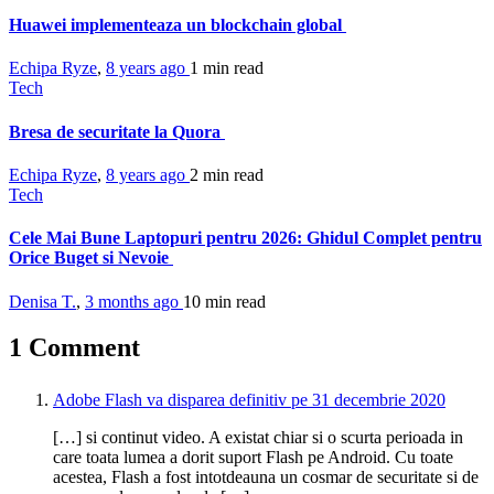
Huawei implementeaza un blockchain global
Echipa Ryze
,
8 years ago
1 min
read
Tech
Bresa de securitate la Quora
Echipa Ryze
,
8 years ago
2 min
read
Tech
Cele Mai Bune Laptopuri pentru 2026: Ghidul Complet pentru
Orice Buget si Nevoie
Denisa T.
,
3 months ago
10 min
read
1 Comment
Adobe Flash va disparea definitiv pe 31 decembrie 2020
[…] si continut video. A existat chiar si o scurta perioada in
care toata lumea a dorit suport Flash pe Android. Cu toate
acestea, Flash a fost intotdeauna un cosmar de securitate si de