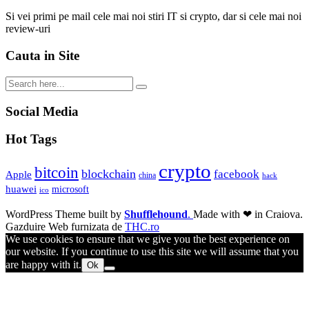
Si vei primi pe mail cele mai noi stiri IT si crypto, dar si cele mai noi
review-uri
Cauta in Site
Social Media
Hot Tags
crypto
bitcoin
blockchain
facebook
Apple
china
hack
huawei
microsoft
ico
WordPress Theme built by
Shufflehound
.
Made with ❤ in Craiova.
Gazduire Web furnizata de
THC.ro
We use cookies to ensure that we give you the best experience on
our website. If you continue to use this site we will assume that you
are happy with it.
Ok