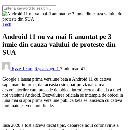
Tech
Android 11 nu va mai fi anuntat pe 3
iunie din cauza valului de proteste din
SUA
Ryze Team
,
6 years ago
1
3 min
read
412
G
oogle a lansat prima versiune beta a Android 11 cu cateva
saptamani in urma, dar aceasta este doar previzualizarea
dezvoltatorilor care precede de obicei introducerea oficiala a unei
noi versiuni Android. Dezvaluirea oficiala se intampla de obicei in
luna mai si apoi prima versiune publica beta se lanseaza cu cateva
luni inaintea versiunii finale.
Insa 2020 a fost altceva decat tipic, deoarece noul coronavirus a