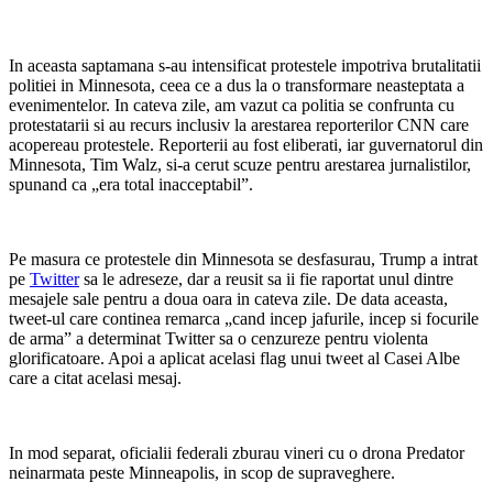
In aceasta saptamana s-au intensificat protestele impotriva brutalitatii
politiei in Minnesota, ceea ce a dus la o transformare neasteptata a
evenimentelor. In cateva zile, am vazut ca politia se confrunta cu
protestatarii si au recurs inclusiv la arestarea reporterilor CNN care
acopereau protestele. Reporterii au fost eliberati, iar guvernatorul din
Minnesota, Tim Walz, si-a cerut scuze pentru arestarea jurnalistilor,
spunand ca „era total inacceptabil”.
Pe masura ce protestele din Minnesota se desfasurau, Trump a intrat
pe
Twitter
sa le adreseze, dar a reusit sa ii fie raportat unul dintre
mesajele sale pentru a doua oara in cateva zile. De data aceasta,
tweet-ul care continea remarca „cand incep jafurile, incep si focurile
de arma” a determinat Twitter sa o cenzureze pentru violenta
glorificatoare. Apoi a aplicat acelasi flag unui tweet al Casei Albe
care a citat acelasi mesaj.
In mod separat, oficialii federali zburau vineri cu o drona Predator
neinarmata peste Minneapolis, in scop de supraveghere.