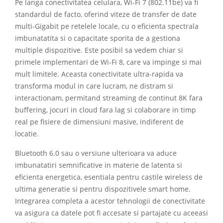
Pe langa conectivitatea celulara, Wi-Fi 7 (802.11be) va fi
standardul de facto, oferind viteze de transfer de date
multi-Gigabit pe retelele locale, cu o eficienta spectrala
imbunatatita si o capacitate sporita de a gestiona
multiple dispozitive. Este posibil sa vedem chiar si
primele implementari de Wi-Fi 8, care va impinge si mai
mult limitele. Aceasta conectivitate ultra-rapida va
transforma modul in care lucram, ne distram si
interactionam, permitand streaming de continut 8K fara
buffering, jocuri in cloud fara lag si colaborare in timp
real pe fisiere de dimensiuni masive, indiferent de
locatie.
Bluetooth 6.0 sau o versiune ulterioara va aduce
imbunatatiri semnificative in materie de latenta si
eficienta energetica, esentiala pentru castile wireless de
ultima generatie si pentru dispozitivele smart home.
Integrarea completa a acestor tehnologii de conectivitate
va asigura ca datele pot fi accesate si partajate cu aceeasi