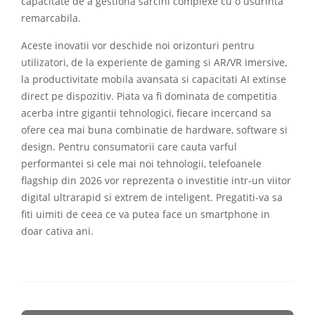
capacitate de a gestiona sarcini complexe cu o usurinta
remarcabila.
Aceste inovatii vor deschide noi orizonturi pentru
utilizatori, de la experiente de gaming si AR/VR imersive,
la productivitate mobila avansata si capacitati AI extinse
direct pe dispozitiv. Piata va fi dominata de competitia
acerba intre gigantii tehnologici, fiecare incercand sa
ofere cea mai buna combinatie de hardware, software si
design. Pentru consumatorii care cauta varful
performantei si cele mai noi tehnologii, telefoanele
flagship din 2026 vor reprezenta o investitie intr-un viitor
digital ultrarapid si extrem de inteligent. Pregatiti-va sa
fiti uimiti de ceea ce va putea face un smartphone in
doar cativa ani.