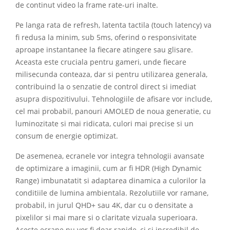
de continut video la frame rate-uri inalte.
Pe langa rata de refresh, latenta tactila (touch latency) va
fi redusa la minim, sub 5ms, oferind o responsivitate
aproape instantanee la fiecare atingere sau glisare.
Aceasta este cruciala pentru gameri, unde fiecare
milisecunda conteaza, dar si pentru utilizarea generala,
contribuind la o senzatie de control direct si imediat
asupra dispozitivului. Tehnologiile de afisare vor include,
cel mai probabil, panouri AMOLED de noua generatie, cu
luminozitate si mai ridicata, culori mai precise si un
consum de energie optimizat.
De asemenea, ecranele vor integra tehnologii avansate
de optimizare a imaginii, cum ar fi HDR (High Dynamic
Range) imbunatatit si adaptarea dinamica a culorilor la
conditiile de lumina ambientala. Rezolutiile vor ramane,
probabil, in jurul QHD+ sau 4K, dar cu o densitate a
pixelilor si mai mare si o claritate vizuala superioara.