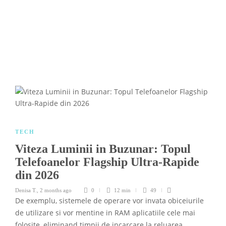
TECH
Viteza Luminii in Buzunar: Topul
Telefoanelor Flagship Ultra-Rapide
din 2026
Denisa T.
,
2 months ago
0
12 min
49
De exemplu, sistemele de operare vor invata obiceiurile
de utilizare si vor mentine in RAM aplicatiile cele mai
folosite, eliminand timpii de incarcare la reluarea