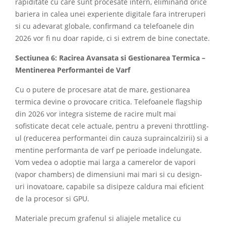
rapiditate cu care sunt procesate intern, eliminand orice
bariera in calea unei experiente digitale fara intreruperi
si cu adevarat globale, confirmand ca telefoanele din
2026 vor fi nu doar rapide, ci si extrem de bine conectate.
Sectiunea 6: Racirea Avansata si Gestionarea Termica –
Mentinerea Performantei de Varf
Cu o putere de procesare atat de mare, gestionarea
termica devine o provocare critica. Telefoanele flagship
din 2026 vor integra sisteme de racire mult mai
sofisticate decat cele actuale, pentru a preveni throttling-
ul (reducerea performantei din cauza supraincalzirii) si a
mentine performanta de varf pe perioade indelungate.
Vom vedea o adoptie mai larga a camerelor de vapori
(vapor chambers) de dimensiuni mai mari si cu design-
uri inovatoare, capabile sa disipeze caldura mai eficient
de la procesor si GPU.
Materiale precum grafenul si aliajele metalice cu