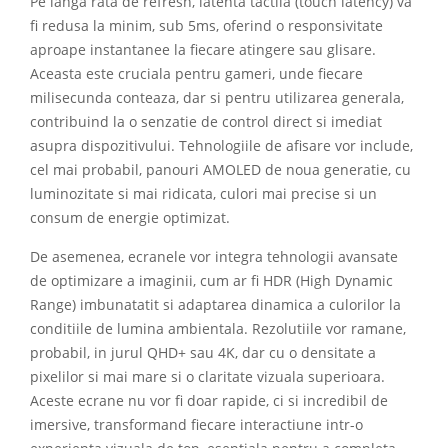
Pe langa rata de refresh, latenta tactila (touch latency) va
fi redusa la minim, sub 5ms, oferind o responsivitate
aproape instantanee la fiecare atingere sau glisare.
Aceasta este cruciala pentru gameri, unde fiecare
milisecunda conteaza, dar si pentru utilizarea generala,
contribuind la o senzatie de control direct si imediat
asupra dispozitivului. Tehnologiile de afisare vor include,
cel mai probabil, panouri AMOLED de noua generatie, cu
luminozitate si mai ridicata, culori mai precise si un
consum de energie optimizat.
De asemenea, ecranele vor integra tehnologii avansate
de optimizare a imaginii, cum ar fi HDR (High Dynamic
Range) imbunatatit si adaptarea dinamica a culorilor la
conditiile de lumina ambientala. Rezolutiile vor ramane,
probabil, in jurul QHD+ sau 4K, dar cu o densitate a
pixelilor si mai mare si o claritate vizuala superioara.
Aceste ecrane nu vor fi doar rapide, ci si incredibil de
imersive, transformand fiecare interactiune intr-o