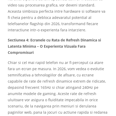
video sau procesarea grafica, vor deveni standard.
Aceasta simbioza perfecta intre hardware si software va
fi cheia pentru a debloca adevaratul potential al
telefoanelor flagship din 2026, transformand fiecare
interactiune intr-o experienta fara intarziere.
Sectiunea 4: Ecranele cu Rata de Refresh Dinamica si
Latenta Minima – O Experienta Vizuala Fara
Compromisuri
Chiar si cel mai rapid telefon nu ar fi perceput ca atare
fara un ecran pe masura. In 2026, vom vedea o evolutie
semnificativa a tehnologiilor de afisare, cu ecrane
capabile de rate de refresh dinamice extrem de ridicate,
depasind frecvent 165Hz si chiar atingand 240Hz pe
anumite modele de gaming. Aceste rate de refresh
uluitoare vor asigura o fluiditate impecabila in orice
scenariu, de la navigarea prin meniuri si derularea
paginilor web, pana la jocuri cu actiune rapida si redarea