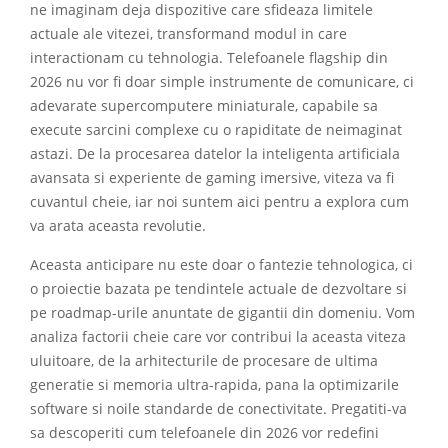
ne imaginam deja dispozitive care sfideaza limitele
actuale ale vitezei, transformand modul in care
interactionam cu tehnologia. Telefoanele flagship din
2026 nu vor fi doar simple instrumente de comunicare, ci
adevarate supercomputere miniaturale, capabile sa
execute sarcini complexe cu o rapiditate de neimaginat
astazi. De la procesarea datelor la inteligenta artificiala
avansata si experiente de gaming imersive, viteza va fi
cuvantul cheie, iar noi suntem aici pentru a explora cum
va arata aceasta revolutie.
Aceasta anticipare nu este doar o fantezie tehnologica, ci
o proiectie bazata pe tendintele actuale de dezvoltare si
pe roadmap-urile anuntate de gigantii din domeniu. Vom
analiza factorii cheie care vor contribui la aceasta viteza
uluitoare, de la arhitecturile de procesare de ultima
generatie si memoria ultra-rapida, pana la optimizarile
software si noile standarde de conectivitate. Pregatiti-va
sa descoperiti cum telefoanele din 2026 vor redefini