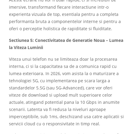
Aceste ecrane nu vor fi doar rapide, ci si incredibil de
imersive, transformand fiecare interactiune intr-o
experienta vizuala de top, esentiala pentru a completa
performanta bruta a componentelor interne si pentru a
oferi o perceptie holistica de rapiditate si fluiditate.
Sectiunea 5: Conectivitatea de Generatie Noua – Lumea
la Viteza Luminii
Viteza unui telefon nu se limiteaza doar la procesarea
interna, ci si la capacitatea sa de a comunica rapid cu
lumea exterioara. In 2026, vom asista la o maturizare a
tehnologiei 5G, cu implementarea pe scara larga a
standardelor 5.5G (sau 5G-Advanced), care vor oferi
viteze de download si upload mult superioare celor
actuale, atingand potential pana la 10 Gbps in anumite
scenarii. Latenta va fi redusa la niveluri aproape
imperceptibile, sub 1ms, deschizand usa catre aplicatii si
servicii cloud cu o responsivitate in timp real.