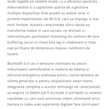
multi-Gigabit pe retelele locale, cu o eficienta spectrala
imbunatatita si o capacitate sporita de a gestiona
multiple dispozitive. Este posibil sa vedem chiar si
primele implementari de Wi-Fi 8, care va impinge si mai
mult limitele. Aceasta conectivitate ultra-rapida va
transforma modul in care lucram, ne distram si
interactionam, permitand streaming de continut 8K fara
buffering, jocuri in cloud fara lag si colaborare in timp
real pe fisiere de dimensiuni masive, indiferent de
locatie.
Bluetooth 6.0 sau o versiune ulterioara va aduce
imbunatatiri semnificative in materie de latenta si
eficienta energetica, esentiala pentru castile wireless de
ultima generatie si pentru dispozitivele smart home.
Integrarea completa a acestor tehnologii de conectivitate
va asigura ca datele pot fi accesate si partajate cu aceeasi
rapiditate cu care sunt procesate intern, eliminand orice
bariera in calea unei experiente digitale fara intreruperi