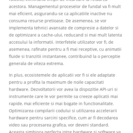
acestora. Managementul proceselor de fundal va fi mult
mai eficient, asigurandu-se ca aplicatiile inactive nu
consuma resurse pretioase. De asemenea, se vor
implementa tehnici avansate de compresie a datelor si
de optimizare a cache-ului, reducand si mai mult latenta
accesului la informatii. Interfetele utilizator vor fi, de
asemenea, rafinate pentru a fi mai receptive, cu animatii
fluide si tranzitii instantanee, contribuind la o perceptie
generala de viteza extrema.
In plus, ecosistemele de aplicatii vor fi si ele adaptate
pentru a profita la maximum de noile capacitati
hardware. Dezvoltatorii vor avea la dispozitie API-uri si
instrumente care le vor permite sa creeze aplicatii mai
rapide, mai eficiente si mai bogate in functionalitate.
Optimizarea compilarii codului si utilizarea accelerarii
hardware pentru sarcini specifice, cum ar fi decodarea
video sau procesarea grafica, vor deveni standard.
Aceasta simbioza perfecta intre hardware si software va