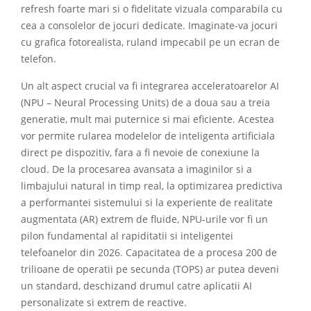
refresh foarte mari si o fidelitate vizuala comparabila cu
cea a consolelor de jocuri dedicate. Imaginate-va jocuri
cu grafica fotorealista, ruland impecabil pe un ecran de
telefon.
Un alt aspect crucial va fi integrarea acceleratoarelor AI
(NPU – Neural Processing Units) de a doua sau a treia
generatie, mult mai puternice si mai eficiente. Acestea
vor permite rularea modelelor de inteligenta artificiala
direct pe dispozitiv, fara a fi nevoie de conexiune la
cloud. De la procesarea avansata a imaginilor si a
limbajului natural in timp real, la optimizarea predictiva
a performantei sistemului si la experiente de realitate
augmentata (AR) extrem de fluide, NPU-urile vor fi un
pilon fundamental al rapiditatii si inteligentei
telefoanelor din 2026. Capacitatea de a procesa 200 de
trilioane de operatii pe secunda (TOPS) ar putea deveni
un standard, deschizand drumul catre aplicatii AI
personalizate si extrem de reactive.