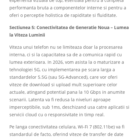
experienta vizuala de top, esentiala pentru a completa
performanta bruta a componentelor interne si pentru a
oferi o perceptie holistica de rapiditate si fluiditate.
Sectiunea 5: Conectivitatea de Generatie Noua – Lumea
la Viteza Luminii
Viteza unui telefon nu se limiteaza doar la procesarea
interna, ci si la capacitatea sa de a comunica rapid cu
lumea exterioara. In 2026, vom asista la o maturizare a
tehnologiei 5G, cu implementarea pe scara larga a
standardelor 5.5G (sau 5G-Advanced), care vor oferi
viteze de download si upload mult superioare celor
actuale, atingand potential pana la 10 Gbps in anumite
scenarii. Latenta va fi redusa la niveluri aproape
imperceptibile, sub 1ms, deschizand usa catre aplicatii si
servicii cloud cu o responsivitate in timp real.
Pe langa conectivitatea celulara, Wi-Fi 7 (802.11be) va fi
standardul de facto, oferind viteze de transfer de date