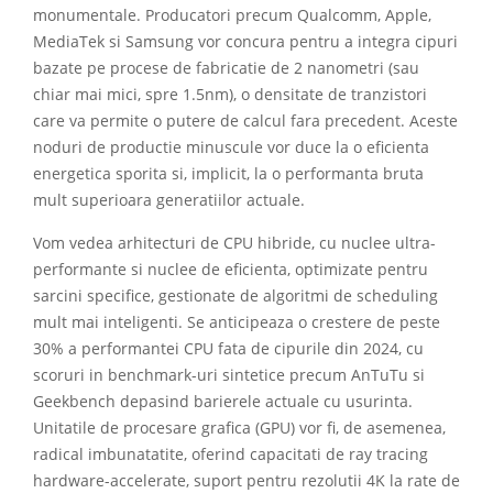
monumentale. Producatori precum Qualcomm, Apple,
MediaTek si Samsung vor concura pentru a integra cipuri
bazate pe procese de fabricatie de 2 nanometri (sau
chiar mai mici, spre 1.5nm), o densitate de tranzistori
care va permite o putere de calcul fara precedent. Aceste
noduri de productie minuscule vor duce la o eficienta
energetica sporita si, implicit, la o performanta bruta
mult superioara generatiilor actuale.
Vom vedea arhitecturi de CPU hibride, cu nuclee ultra-
performante si nuclee de eficienta, optimizate pentru
sarcini specifice, gestionate de algoritmi de scheduling
mult mai inteligenti. Se anticipeaza o crestere de peste
30% a performantei CPU fata de cipurile din 2024, cu
scoruri in benchmark-uri sintetice precum AnTuTu si
Geekbench depasind barierele actuale cu usurinta.
Unitatile de procesare grafica (GPU) vor fi, de asemenea,
radical imbunatatite, oferind capacitati de ray tracing
hardware-accelerate, suport pentru rezolutii 4K la rate de