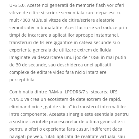
UFS 5.0. Aceste noi generatii de memorie flash vor oferi
viteze de citire si scriere secventiala care depasesc cu
mult 4000 MB/s, si viteze de citire/scriere aleatorie
semnificativ imbunatatite. Acest lucru se va traduce prin
timpi de incarcare a aplicatiilor aproape instantanei,
transferuri de fisiere gigantice in cateva secunde si o
experienta generala de utilizare extrem de fluida.
Imaginate-va descarcarea unui joc de 10GB in mai putin
de 30 de secunde, sau deschiderea unei aplicatii
complexe de editare video fara nicio intarziere
perceptibila.
Combinatia dintre RAM-ul LPDDR6/7 si stocarea UFS
4.1/5.0 va crea un ecosistem de date extrem de rapid,
eliminand orice „gat de sticla” in transferul informatiilor
intre componente. Aceasta sinergie este esentiala pentru
a sustine cerintele procesoarelor de ultima generatie si
pentru a oferi o experienta fara cusur, indiferent daca
navigati pe web, rulati aplicatii de realitate virtuala, sau