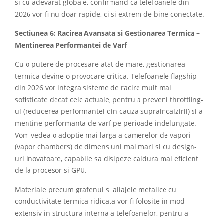
si cu adevarat globale, confirmand ca telefoanele din
2026 vor fi nu doar rapide, ci si extrem de bine conectate.
Sectiunea 6: Racirea Avansata si Gestionarea Termica –
Mentinerea Performantei de Varf
Cu o putere de procesare atat de mare, gestionarea
termica devine o provocare critica. Telefoanele flagship
din 2026 vor integra sisteme de racire mult mai
sofisticate decat cele actuale, pentru a preveni throttling-
ul (reducerea performantei din cauza supraincalzirii) si a
mentine performanta de varf pe perioade indelungate.
Vom vedea o adoptie mai larga a camerelor de vapori
(vapor chambers) de dimensiuni mai mari si cu design-
uri inovatoare, capabile sa disipeze caldura mai eficient
de la procesor si GPU.
Materiale precum grafenul si aliajele metalice cu
conductivitate termica ridicata vor fi folosite in mod
extensiv in structura interna a telefoanelor, pentru a