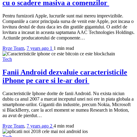
cu o scadere masiva a comenzilor
Pentru furnizorii Apple, lucrurile sunt mai mereu imprevizibile.
Companiile a caror principala sursa de venit este Apple, pot incasa o
lovitura destul de dura daca ies din gratiile gigantului. O astfel de
lovitara a incasat in aceasta saptamana AAC Technologies Holdings.
Actiunile producatorului de componente…
Ryze Team
,
7 years ago
1
1 min
read
Tech
Fanii Android dezvaluie caracteristicile
iPhone pe care si le-ar dori
Caracteristicile Iphone dorite de fanii Android. Nu exista niciun
dubiu ca anul 2007 a marcat inceputul unei noi ere in piata globala a
smartphone-urilor. Gigantii din industrie, precum Nokia, Microsoft
si BlackBerry, care la acel moment se numea Research in Motion,
au avut de pierdut…
Ryze Team
,
7 years ago
2
4 min
read
Tech