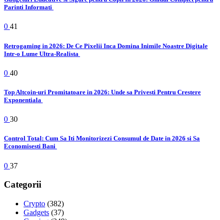
Parinti Informati
0
41
Retrogaming in 2026: De Ce Pixelii Inca Domina Inimile Noastre Digitale
Intr-o Lume Ultra-Realista
0
40
Top Altcoin-uri Promitatoare in 2026: Unde sa Privesti Pentru Crestere
Exponentiala
0
30
Control Total: Cum Sa Iti Monitorizezi Consumul de Date in 2026 si Sa
Economisesti Bani
0
37
Categorii
Crypto
(382)
Gadgets
(37)