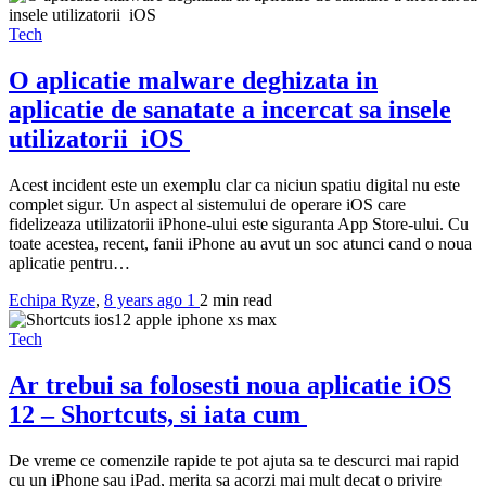
Tech
O aplicatie malware deghizata in
aplicatie de sanatate a incercat sa insele
utilizatorii iOS
Acest incident este un exemplu clar ca niciun spatiu digital nu este
complet sigur. Un aspect al sistemului de operare iOS care
fidelizeaza utilizatorii iPhone-ului este siguranta App Store-ului. Cu
toate acestea, recent, fanii iPhone au avut un soc atunci cand o noua
aplicatie pentru…
Echipa Ryze
,
8 years ago
1
2 min
read
Tech
Ar trebui sa folosesti noua aplicatie iOS
12 – Shortcuts, si iata cum
De vreme ce comenzile rapide te pot ajuta sa te descurci mai rapid
cu un iPhone sau iPad, merita sa acorzi mai mult decat o privire