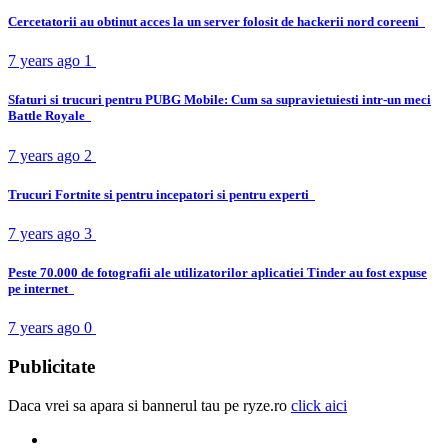
Cercetatorii au obtinut acces la un server folosit de hackerii nord coreeni
7 years ago
1
Sfaturi si trucuri pentru PUBG Mobile: Cum sa supravietuiesti intr-un meci
Battle Royale
7 years ago
2
Trucuri Fortnite si pentru incepatori si pentru experti
7 years ago
3
Peste 70.000 de fotografii ale utilizatorilor aplicatiei Tinder au fost expuse
pe internet
7 years ago
0
Publicitate
Daca vrei sa apara si bannerul tau pe ryze.ro
click aici