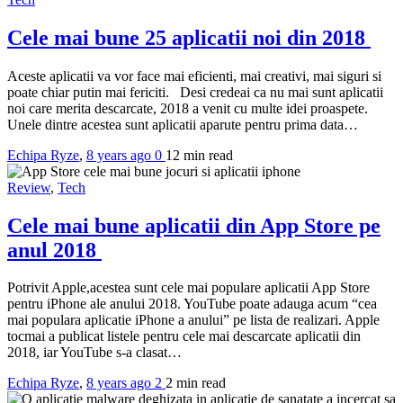
Cele mai bune 25 aplicatii noi din 2018
Aceste aplicatii va vor face mai eficienti, mai creativi, mai siguri si
poate chiar putin mai fericiti. Desi credeai ca nu mai sunt aplicatii
noi care merita descarcate, 2018 a venit cu multe idei proaspete.
Unele dintre acestea sunt aplicatii aparute pentru prima data…
Echipa Ryze
,
8 years ago
0
12 min
read
Review
,
Tech
Cele mai bune aplicatii din App Store pe
anul 2018
Potrivit Apple,acestea sunt cele mai populare aplicatii App Store
pentru iPhone ale anului 2018. YouTube poate adauga acum “cea
mai populara aplicatie iPhone a anului” pe lista de realizari. Apple
tocmai a publicat listele pentru cele mai descarcate aplicatii din
2018, iar YouTube s-a clasat…
Echipa Ryze
,
8 years ago
2
2 min
read