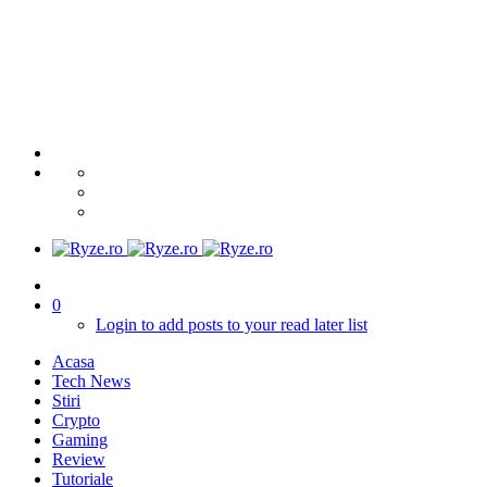
0
Login to add posts to your read later list
Acasa
Tech News
Stiri
Crypto
Gaming
Review
Tutoriale