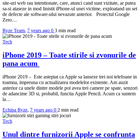
site-uri web rau intentionate, care, atunci cand sunt vizitate, ar putea
sa-si ataseze in mod linistit iPhone-ul unei victime, exploatand un set
de defecte ale software-ului nevazute anterior. Proiectul Google
Zero…
Ryze Team
,
7 years ago
0
3 min
read
Tech
iPhone 2019 – Toate stirile si zvonurile de
pana acum
iPhone 2019 – Este asteptat ca Apple sa lanseze trei noi telefoane in
toamna, impreuna cu actualizarea modelelor existente. Am auzit
anterior ca unele dintre modele pot avea trei camere pe spate, senzori
de adancime 3D si, probabil, functia Apple Pencil. Acum ca suntem
la…
Echipa Ryze
,
7 years ago
0
2 min
read
Tech
Unul dintre furnizorii Apple se confrunta