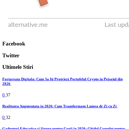
Facebook
Twitter
Ultimele Stiri
Fortareata Digitala: Cum Sa Iti Protejezi Portofelul Crypto in Peisajul din
2026
0
37
Realitatea Augmentata in 2026: Cum Transformam Lumea de Zi cu Zi
0
32
Gadgeturi Educative si Sigure pentru Copii in 2026: Ghidul Complet pentru