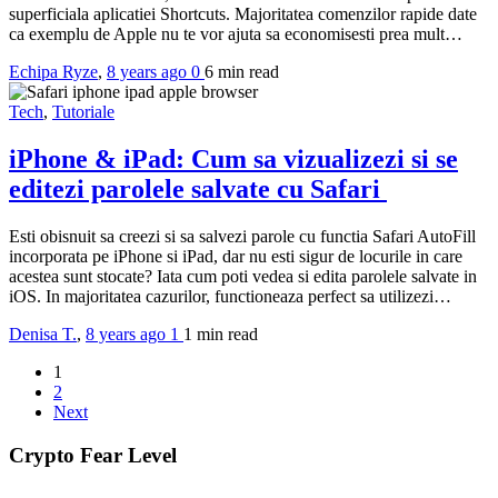
superficiala aplicatiei Shortcuts. Majoritatea comenzilor rapide date
ca exemplu de Apple nu te vor ajuta sa economisesti prea mult…
Echipa Ryze
,
8 years ago
0
6 min
read
Tech
,
Tutoriale
iPhone & iPad: Cum sa vizualizezi si se
editezi parolele salvate cu Safari
Esti obisnuit sa creezi si sa salvezi parole cu functia Safari AutoFill
incorporata pe iPhone si iPad, dar nu esti sigur de locurile in care
acestea sunt stocate? Iata cum poti vedea si edita parolele salvate in
iOS. In majoritatea cazurilor, functioneaza perfect sa utilizezi…
Denisa T.
,
8 years ago
1
1 min
read
1
2
Next
Crypto Fear Level