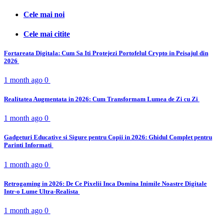
Cele mai noi
Cele mai citite
Fortareata Digitala: Cum Sa Iti Protejezi Portofelul Crypto in Peisajul din
2026
1 month ago
0
Realitatea Augmentata in 2026: Cum Transformam Lumea de Zi cu Zi
1 month ago
0
Gadgeturi Educative si Sigure pentru Copii in 2026: Ghidul Complet pentru
Parinti Informati
1 month ago
0
Retrogaming in 2026: De Ce Pixelii Inca Domina Inimile Noastre Digitale
Intr-o Lume Ultra-Realista
1 month ago
0