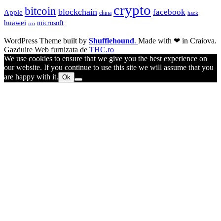
crypto
bitcoin
blockchain
facebook
Apple
china
hack
huawei
microsoft
ico
WordPress Theme built by
Shufflehound
.
Made with ❤ in Craiova.
Gazduire Web furnizata de
THC.ro
We use cookies to ensure that we give you the best experience on
our website. If you continue to use this site we will assume that you
are happy with it.
Ok