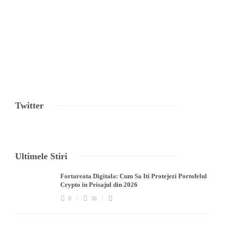
Twitter
Ultimele Stiri
Fortareata Digitala: Cum Sa Iti Protejezi Portofelul
Crypto in Peisajul din 2026
0
36