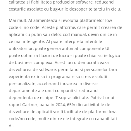
calitatea si fiabilitatea produselor software, reducand
costurile asociate cu bug-urile descoperite tarziu in ciclu.
Mai mult, AI alimenteaza si evolutia platformelor low-
code si no-code. Aceste platforme, care permit crearea de
aplicatii cu putin sau deloc cod manual, devin din ce in
ce mai inteligente. AI poate interpreta intentiile
utilizatorilor, poate genera automat componente UI,
poate optimiza fluxuri de lucru si poate chiar scrie logica
de business complexa. Acest lucru democratizeaza
dezvoltarea de software, permitand si persoanelor fara
experienta extinsa in programare sa creeze solutii
personalizate, accelerand inovarea in diverse
departamente ale unei companii si reducand
dependenta de echipe IT suprasolicitate. Potrivit unui
raport Gartner, pana in 2024, 65% din activitatile de
dezvoltare de aplicatii vor fi facilitate de platforme low-
code/no-code, multe dintre ele integrate cu capabilitati
AI.