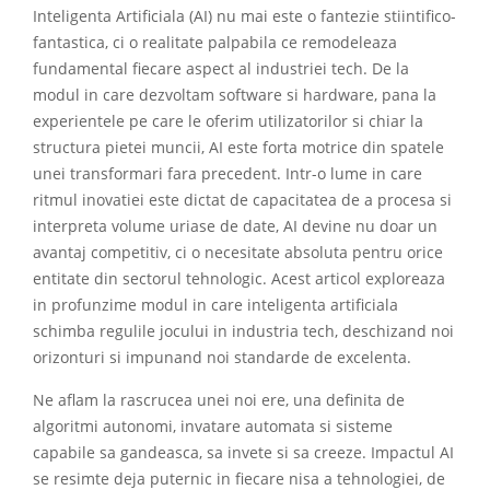
Inteligenta Artificiala (AI) nu mai este o fantezie stiintifico-
fantastica, ci o realitate palpabila ce remodeleaza
fundamental fiecare aspect al industriei tech. De la
modul in care dezvoltam software si hardware, pana la
experientele pe care le oferim utilizatorilor si chiar la
structura pietei muncii, AI este forta motrice din spatele
unei transformari fara precedent. Intr-o lume in care
ritmul inovatiei este dictat de capacitatea de a procesa si
interpreta volume uriase de date, AI devine nu doar un
avantaj competitiv, ci o necesitate absoluta pentru orice
entitate din sectorul tehnologic. Acest articol exploreaza
in profunzime modul in care inteligenta artificiala
schimba regulile jocului in industria tech, deschizand noi
orizonturi si impunand noi standarde de excelenta.
Ne aflam la rascrucea unei noi ere, una definita de
algoritmi autonomi, invatare automata si sisteme
capabile sa gandeasca, sa invete si sa creeze. Impactul AI
se resimte deja puternic in fiecare nisa a tehnologiei, de