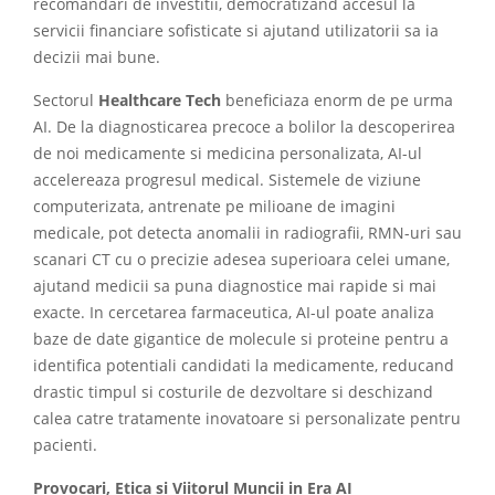
recomandari de investitii, democratizand accesul la
servicii financiare sofisticate si ajutand utilizatorii sa ia
decizii mai bune.
Sectorul
Healthcare Tech
beneficiaza enorm de pe urma
AI. De la diagnosticarea precoce a bolilor la descoperirea
de noi medicamente si medicina personalizata, AI-ul
accelereaza progresul medical. Sistemele de viziune
computerizata, antrenate pe milioane de imagini
medicale, pot detecta anomalii in radiografii, RMN-uri sau
scanari CT cu o precizie adesea superioara celei umane,
ajutand medicii sa puna diagnostice mai rapide si mai
exacte. In cercetarea farmaceutica, AI-ul poate analiza
baze de date gigantice de molecule si proteine pentru a
identifica potentiali candidati la medicamente, reducand
drastic timpul si costurile de dezvoltare si deschizand
calea catre tratamente inovatoare si personalizate pentru
pacienti.
Provocari, Etica si Viitorul Muncii in Era AI