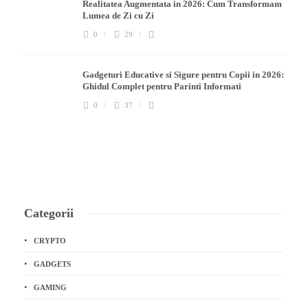
Realitatea Augmentata in 2026: Cum Transformam
Lumea de Zi cu Zi
0
29
Gadgeturi Educative si Sigure pentru Copii in 2026:
Ghidul Complet pentru Parinti Informati
0
37
Categorii
CRYPTO
GADGETS
GAMING