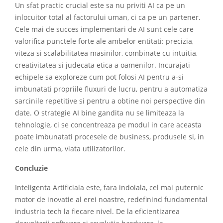
Un sfat practic crucial este sa nu priviti AI ca pe un
inlocuitor total al factorului uman, ci ca pe un partener.
Cele mai de succes implementari de AI sunt cele care
valorifica punctele forte ale ambelor entitati: precizia,
viteza si scalabilitatea masinilor, combinate cu intuitia,
creativitatea si judecata etica a oamenilor. Incurajati
echipele sa exploreze cum pot folosi AI pentru a-si
imbunatati propriile fluxuri de lucru, pentru a automatiza
sarcinile repetitive si pentru a obtine noi perspective din
date. O strategie AI bine gandita nu se limiteaza la
tehnologie, ci se concentreaza pe modul in care aceasta
poate imbunatati procesele de business, produsele si, in
cele din urma, viata utilizatorilor.
Concluzie
Inteligenta Artificiala este, fara indoiala, cel mai puternic
motor de inovatie al erei noastre, redefinind fundamental
industria tech la fiecare nivel. De la eficientizarea