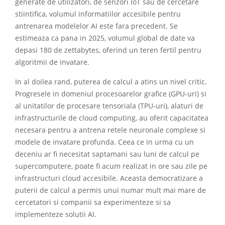
generate de utilizatori, de senzori IoT sau de cercetare
stiintifica, volumul informatiilor accesibile pentru
antrenarea modelelor AI este fara precedent. Se
estimeaza ca pana in 2025, volumul global de date va
depasi 180 de zettabytes, oferind un teren fertil pentru
algoritmii de invatare.
In al doilea rand, puterea de calcul a atins un nivel critic.
Progresele in domeniul procesoarelor grafice (GPU-uri) si
al unitatilor de procesare tensoriala (TPU-uri), alaturi de
infrastructurile de cloud computing, au oferit capacitatea
necesara pentru a antrena retele neuronale complexe si
modele de invatare profunda. Ceea ce in urma cu un
deceniu ar fi necesitat saptamani sau luni de calcul pe
supercomputere, poate fi acum realizat in ore sau zile pe
infrastructuri cloud accesibile. Aceasta democratizare a
puterii de calcul a permis unui numar mult mai mare de
cercetatori si companii sa experimenteze si sa
implementeze solutii AI.