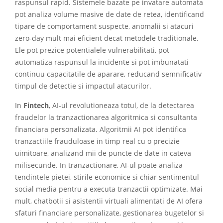
raspunsul rapid. Sistemele bazate pe invatare automata
pot analiza volume masive de date de retea, identificand
tipare de comportament suspecte, anomalii si atacuri
zero-day mult mai eficient decat metodele traditionale.
Ele pot prezice potentialele vulnerabilitati, pot
automatiza raspunsul la incidente si pot imbunatati
continuu capacitatile de aparare, reducand semnificativ
timpul de detectie si impactul atacurilor.
In
Fintech
, AI-ul revolutioneaza totul, de la detectarea
fraudelor la tranzactionarea algoritmica si consultanta
financiara personalizata. Algoritmii AI pot identifica
tranzactiile frauduloase in timp real cu o precizie
uimitoare, analizand mii de puncte de date in cateva
milisecunde. In tranzactionare, AI-ul poate analiza
tendintele pietei, stirile economice si chiar sentimentul
social media pentru a executa tranzactii optimizate. Mai
mult, chatbotii si asistentii virtuali alimentati de AI ofera
sfaturi financiare personalizate, gestionarea bugetelor si