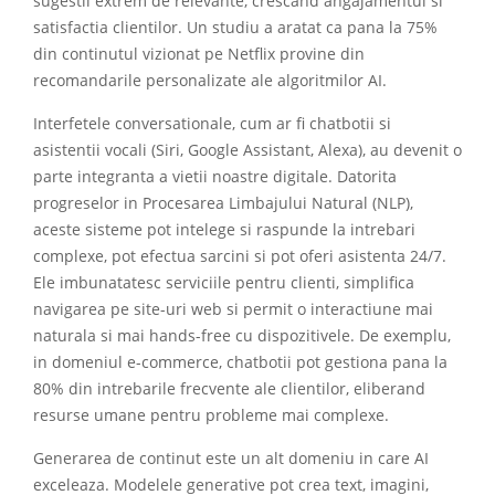
sugestii extrem de relevante, crescand angajamentul si
satisfactia clientilor. Un studiu a aratat ca pana la 75%
din continutul vizionat pe Netflix provine din
recomandarile personalizate ale algoritmilor AI.
Interfetele conversationale, cum ar fi chatbotii si
asistentii vocali (Siri, Google Assistant, Alexa), au devenit o
parte integranta a vietii noastre digitale. Datorita
progreselor in Procesarea Limbajului Natural (NLP),
aceste sisteme pot intelege si raspunde la intrebari
complexe, pot efectua sarcini si pot oferi asistenta 24/7.
Ele imbunatatesc serviciile pentru clienti, simplifica
navigarea pe site-uri web si permit o interactiune mai
naturala si mai hands-free cu dispozitivele. De exemplu,
in domeniul e-commerce, chatbotii pot gestiona pana la
80% din intrebarile frecvente ale clientilor, eliberand
resurse umane pentru probleme mai complexe.
Generarea de continut este un alt domeniu in care AI
exceleaza. Modelele generative pot crea text, imagini,