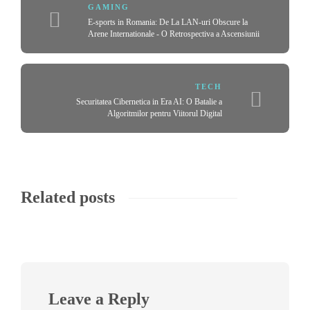
GAMING
E-sports in Romania: De La LAN-uri Obscure la
Arene Internationale - O Retrospectiva a Ascensiunii
TECH
Securitatea Cibernetica in Era AI: O Batalie a
Algoritmilor pentru Viitorul Digital
Related posts
Leave a Reply