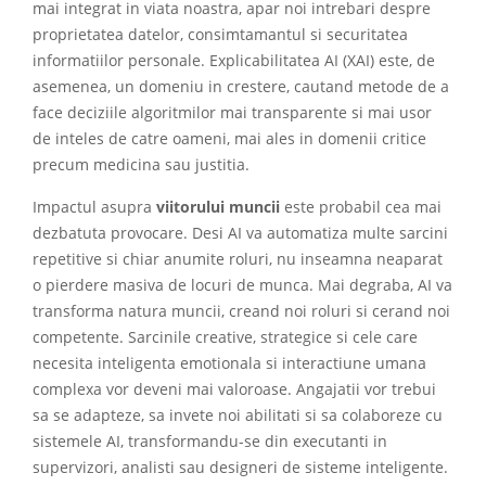
mai integrat in viata noastra, apar noi intrebari despre
proprietatea datelor, consimtamantul si securitatea
informatiilor personale. Explicabilitatea AI (XAI) este, de
asemenea, un domeniu in crestere, cautand metode de a
face deciziile algoritmilor mai transparente si mai usor
de inteles de catre oameni, mai ales in domenii critice
precum medicina sau justitia.
Impactul asupra
viitorului muncii
este probabil cea mai
dezbatuta provocare. Desi AI va automatiza multe sarcini
repetitive si chiar anumite roluri, nu inseamna neaparat
o pierdere masiva de locuri de munca. Mai degraba, AI va
transforma natura muncii, creand noi roluri si cerand noi
competente. Sarcinile creative, strategice si cele care
necesita inteligenta emotionala si interactiune umana
complexa vor deveni mai valoroase. Angajatii vor trebui
sa se adapteze, sa invete noi abilitati si sa colaboreze cu
sistemele AI, transformandu-se din executanti in
supervizori, analisti sau designeri de sisteme inteligente.