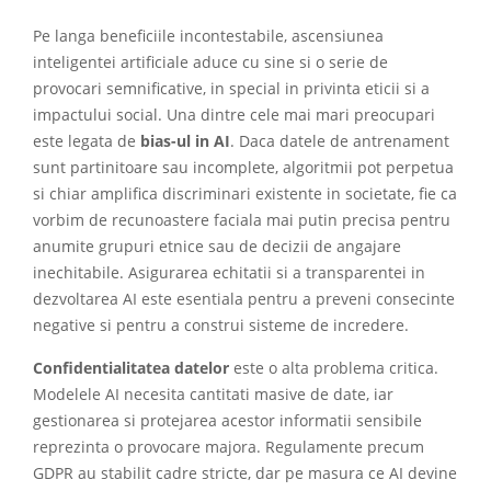
Pe langa beneficiile incontestabile, ascensiunea
inteligentei artificiale aduce cu sine si o serie de
provocari semnificative, in special in privinta eticii si a
impactului social. Una dintre cele mai mari preocupari
este legata de
bias-ul in AI
. Daca datele de antrenament
sunt partinitoare sau incomplete, algoritmii pot perpetua
si chiar amplifica discriminari existente in societate, fie ca
vorbim de recunoastere faciala mai putin precisa pentru
anumite grupuri etnice sau de decizii de angajare
inechitabile. Asigurarea echitatii si a transparentei in
dezvoltarea AI este esentiala pentru a preveni consecinte
negative si pentru a construi sisteme de incredere.
Confidentialitatea datelor
este o alta problema critica.
Modelele AI necesita cantitati masive de date, iar
gestionarea si protejarea acestor informatii sensibile
reprezinta o provocare majora. Regulamente precum
GDPR au stabilit cadre stricte, dar pe masura ce AI devine