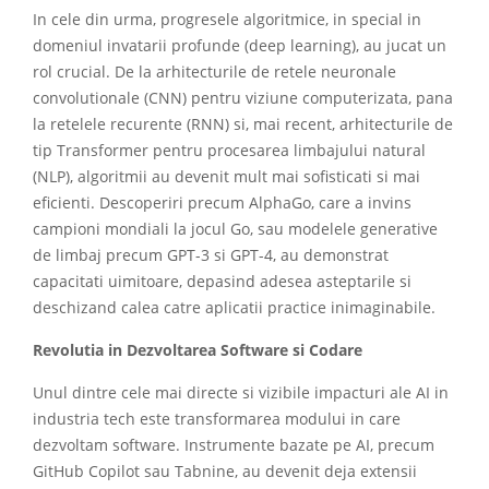
In cele din urma, progresele algoritmice, in special in
domeniul invatarii profunde (deep learning), au jucat un
rol crucial. De la arhitecturile de retele neuronale
convolutionale (CNN) pentru viziune computerizata, pana
la retelele recurente (RNN) si, mai recent, arhitecturile de
tip Transformer pentru procesarea limbajului natural
(NLP), algoritmii au devenit mult mai sofisticati si mai
eficienti. Descoperiri precum AlphaGo, care a invins
campioni mondiali la jocul Go, sau modelele generative
de limbaj precum GPT-3 si GPT-4, au demonstrat
capacitati uimitoare, depasind adesea asteptarile si
deschizand calea catre aplicatii practice inimaginabile.
Revolutia in Dezvoltarea Software si Codare
Unul dintre cele mai directe si vizibile impacturi ale AI in
industria tech este transformarea modului in care
dezvoltam software. Instrumente bazate pe AI, precum
GitHub Copilot sau Tabnine, au devenit deja extensii