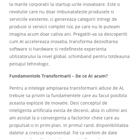
la marile corporatii la startup-urile inovatoare. Este o
revolutie care nu doar imbunatateste produsele si
serviciile existente, ci genereaza categorii intregi de
produse si servicii complet noi, pe care nu le puteam
imagina acum doar cativa ani. Pregatiti-va sa descoperiti
cum AI accelereaza inovatia, transforma dezvoltarea
software si hardware si redefineste experienta
utilizatorului la nivel global, schimband pentru totdeauna
peisajul tehnologic.
Fundamentele Transformarii – De ce AI acum?
Pentru a intelege amploarea transformarii aduse de AI,
trebuie sa privim la fundamentele care au facut posibila
aceasta explozie de inovatie. Desi conceptul de
inteligenta artificiala exista de decenii, abia in ultimii ani
am asistat la o convergenta a factorilor cheie care au
propulsat-o in prim-plan. In primul rand, disponibilitatea
datelor a crescut exponential. Fie ca vorbim de date