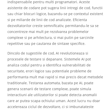
indispensabile pentru multi programatori. Aceste
asistente de codare pot sugera linii intregi de cod, functii
sau chiar blocuri logice, bazandu-se pe contextul existent
si pe miliarde de linii de cod analizate. Eficienta
dezvoltatorilor creste semnificativ, permitandu-le sa se
concentreze mai mult pe rezolvarea problemelor
complexe si pe arhitectura, si mai putin pe sarcinile
repetitive sau pe cautarea de sintaxe specifice.
Dincolo de sugestiile de cod, AI revolutioneaza si
procesele de testare si depanare. Sistemele AI pot
analiza codul pentru a identifica vulnerabilitati de
securitate, erori logice sau potentiale probleme de
performanta mult mai rapid si mai precis decat metodele
traditionale. Testarea automata, bazata pe AI, poate
genera scenarii de testare complexe, poate simula
interactiuni ale utilizatorilor si poate detecta anomalii
care ar putea scapa ochiului uman. Acest lucru nu doar
accelereaza ciclul de dezvoltare, ci si imbunatateste