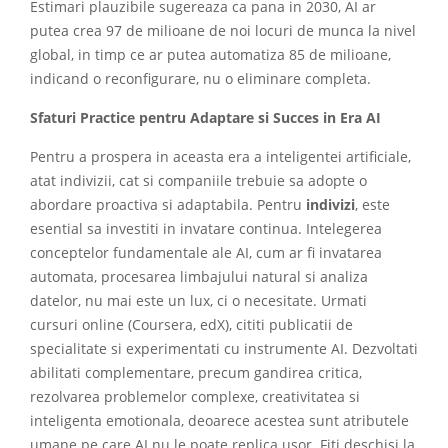
Estimari plauzibile sugereaza ca pana in 2030, AI ar
putea crea 97 de milioane de noi locuri de munca la nivel
global, in timp ce ar putea automatiza 85 de milioane,
indicand o reconfigurare, nu o eliminare completa.
Sfaturi Practice pentru Adaptare si Succes in Era AI
Pentru a prospera in aceasta era a inteligentei artificiale,
atat indivizii, cat si companiile trebuie sa adopte o
abordare proactiva si adaptabila. Pentru
indivizi
, este
esential sa investiti in invatare continua. Intelegerea
conceptelor fundamentale ale AI, cum ar fi invatarea
automata, procesarea limbajului natural si analiza
datelor, nu mai este un lux, ci o necesitate. Urmati
cursuri online (Coursera, edX), cititi publicatii de
specialitate si experimentati cu instrumente AI. Dezvoltati
abilitati complementare, precum gandirea critica,
rezolvarea problemelor complexe, creativitatea si
inteligenta emotionala, deoarece acestea sunt atributele
umane pe care AI nu le poate replica usor. Fiti deschisi la