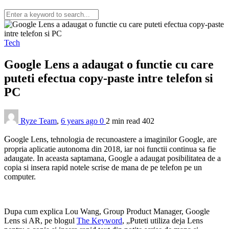
Tech
Google Lens a adaugat o functie cu care
puteti efectua copy-paste intre telefon si
PC
Ryze Team
,
6 years ago
0
2 min
read
402
G
oogle Lens, tehnologia de recunoastere a imaginilor Google, are
propria aplicatie autonoma din 2018, iar noi functii continua sa fie
adaugate. In aceasta saptamana, Google a adaugat posibilitatea de a
copia si insera rapid notele scrise de mana de pe telefon pe un
computer.
Dupa cum explica Lou Wang, Group Product Manager, Google
Lens si AR, pe blogul
The Keyword
, „Puteti utiliza deja Lens