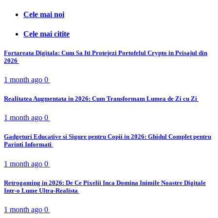
Cele mai noi
Cele mai citite
Fortareata Digitala: Cum Sa Iti Protejezi Portofelul Crypto in Peisajul din
2026
1 month ago
0
Realitatea Augmentata in 2026: Cum Transformam Lumea de Zi cu Zi
1 month ago
0
Gadgeturi Educative si Sigure pentru Copii in 2026: Ghidul Complet pentru
Parinti Informati
1 month ago
0
Retrogaming in 2026: De Ce Pixelii Inca Domina Inimile Noastre Digitale
Intr-o Lume Ultra-Realista
1 month ago
0