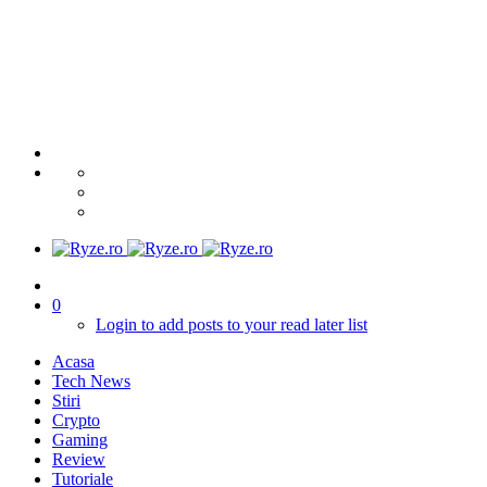
0
Login to add posts to your read later list
Acasa
Tech News
Stiri
Crypto
Gaming
Review
Tutoriale