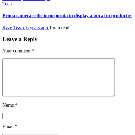
Tech
Prima camera selfie incorporata in display a intrat in productie
Ryze Team
,
6 years ago
1 min
read
Leave a Reply
Your comment
*
Name
*
Email
*