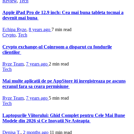
Review
,
Tech
Apple iPad Pro de 12.9 inch: Cea mai buna tableta tocmai a
devenit mai buna
Echipa Ryze
,
8 years ago
7 min
read
Crypto
,
Tech
Crypto exchange-ul Coinroom a disparut cu fondurile
clientilor
Ryze Team
,
7 years ago
2 min
read
Tech
Mai multe aplicatii de pe AppStore iti inregistreaza pe ascuns
ecranul fara sa ceara permisiune
Ryze Team
,
7 years ago
5 min
read
Tech
Laptopurile Viitorului: Ghid Complet pentru Cele Mai Bune
Modele din 2026 si Ce Inovatii Ne Asteapta
Denisa T.
,
2 months ago
11 min
read