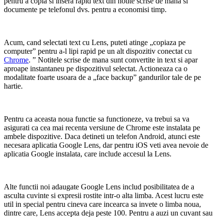
pentru a copia si insera rapid text din notite scrise de mana si
documente pe telefonul dvs. pentru a economisi timp.
Acum, cand selectati text cu Lens, puteti atinge „copiaza pe
computer” pentru a-l lipi rapid pe un alt dispozitiv conectat cu
Chrome
. ” Notitele scrise de mana sunt convertite in text si apar
aproape instantaneu pe dispozitivul selectat. Actioneaza ca o
modalitate foarte usoara de a „face backup” gandurilor tale de pe
hartie.
Pentru ca aceasta noua functie sa functioneze, va trebui sa va
asigurati ca cea mai recenta versiune de Chrome este instalata pe
ambele dispozitive. Daca detineti un telefon Android, atunci este
necesara aplicatia Google Lens, dar pentru iOS veti avea nevoie de
aplicatia Google instalata, care include accesul la Lens.
Alte functii noi adaugate Google Lens includ posibilitatea de a
asculta cuvinte si expresii rostite intr-o alta limba. Acest lucru este
util in special pentru cineva care incearca sa invete o limba noua,
dintre care, Lens accepta deja peste 100. Pentru a auzi un cuvant sau