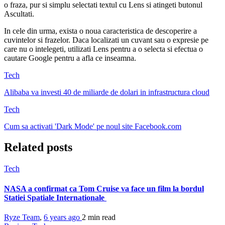
o fraza, pur si simplu selectati textul cu Lens si atingeti butonul
Ascultati.
In cele din urma, exista o noua caracteristica de descoperire a
cuvintelor si frazelor. Daca localizati un cuvant sau o expresie pe
care nu o intelegeti, utilizati Lens pentru a o selecta si efectua o
cautare Google pentru a afla ce inseamna.
Tech
Alibaba va investi 40 de miliarde de dolari in infrastructura cloud
Tech
Cum sa activati 'Dark Mode' pe noul site Facebook.com
Related posts
Tech
NASA a confirmat ca Tom Cruise va face un film la bordul
Statiei Spatiale Internationale
Ryze Team
,
6 years ago
2 min
read