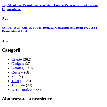
Top Altcoin-uri Promitatoare in 2026: Unde sa Privesti Pentru Crestere
Exponentiala
0
28
Control Total: Cum Sa Iti Monitorizezi Consumul de Date in 2026 si Sa
Economisesti Bani
0
37
Categorii
Crypto
(382)
Gadgets
(37)
Gaming
(249)
Review
(68)
Stiri
(4)
Tech
(1,103)
Tutoriale
(44)
Uncategorized
(33)
Aboneaza-te la newsletter