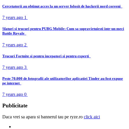
Cercetatorii au obtinut acces la un server folosit de hackerii nord coreeni
7 years ago
1
Sfaturi si trucuri pentru PUBG Mobile: Cum sa supravietuiesti intr-un meci
Battle Royale
7 years ago
2
Trucuri Fortnite si pentru incepatori si pentru experti
7 years ago
3
Peste 70.000 de fotografii ale utilizatorilor aplicatiei Tinder au fost expuse
pe internet
7 years ago
0
Publicitate
Daca vrei sa apara si bannerul tau pe ryze.ro
click aici