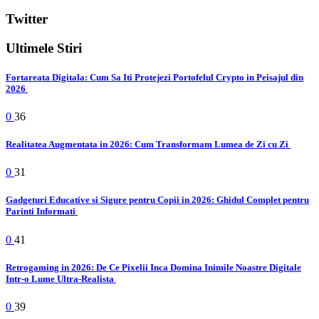
Twitter
Ultimele Stiri
Fortareata Digitala: Cum Sa Iti Protejezi Portofelul Crypto in Peisajul din
2026
0
36
Realitatea Augmentata in 2026: Cum Transformam Lumea de Zi cu Zi
0
31
Gadgeturi Educative si Sigure pentru Copii in 2026: Ghidul Complet pentru
Parinti Informati
0
41
Retrogaming in 2026: De Ce Pixelii Inca Domina Inimile Noastre Digitale
Intr-o Lume Ultra-Realista
0
39