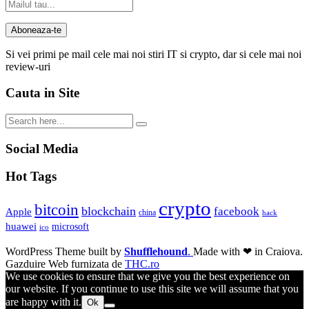
Si vei primi pe mail cele mai noi stiri IT si crypto, dar si cele mai noi
review-uri
Cauta in Site
Social Media
Hot Tags
crypto
bitcoin
blockchain
facebook
Apple
china
hack
huawei
microsoft
ico
WordPress Theme built by
Shufflehound
.
Made with ❤ in Craiova.
Gazduire Web furnizata de
THC.ro
We use cookies to ensure that we give you the best experience on
our website. If you continue to use this site we will assume that you
are happy with it.
Ok