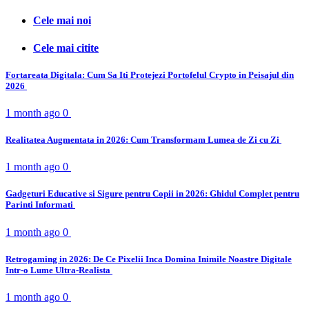
Cele mai noi
Cele mai citite
Fortareata Digitala: Cum Sa Iti Protejezi Portofelul Crypto in Peisajul din
2026
1 month ago
0
Realitatea Augmentata in 2026: Cum Transformam Lumea de Zi cu Zi
1 month ago
0
Gadgeturi Educative si Sigure pentru Copii in 2026: Ghidul Complet pentru
Parinti Informati
1 month ago
0
Retrogaming in 2026: De Ce Pixelii Inca Domina Inimile Noastre Digitale
Intr-o Lume Ultra-Realista
1 month ago
0