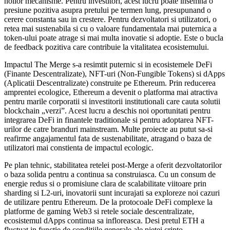
noilor mecanisme. Pentru investitori, acest lucru poate insemna o
presiune pozitiva asupra pretului pe termen lung, presupunand o
cerere constanta sau in crestere. Pentru dezvoltatori si utilizatori, o
retea mai sustenabila si cu o valoare fundamentala mai puternica a
token-ului poate atrage si mai multa inovatie si adoptie. Este o bucla
de feedback pozitiva care contribuie la vitalitatea ecosistemului.
Impactul The Merge s-a resimtit puternic si in ecosistemele DeFi
(Finante Descentralizate), NFT-uri (Non-Fungible Tokens) si dApps
(Aplicatii Descentralizate) construite pe Ethereum. Prin reducerea
amprentei ecologice, Ethereum a devenit o platforma mai atractiva
pentru marile corporatii si investitorii institutionali care cauta solutii
blockchain „verzi”. Acest lucru a deschis noi oportunitati pentru
integrarea DeFi in finantele traditionale si pentru adoptarea NFT-
urilor de catre branduri mainstream. Multe proiecte au putut sa-si
reafirme angajamentul fata de sustenabilitate, atragand o baza de
utilizatori mai constienta de impactul ecologic.
Pe plan tehnic, stabilitatea retelei post-Merge a oferit dezvoltatorilor
o baza solida pentru a continua sa construiasca. Cu un consum de
energie redus si o promisiune clara de scalabilitate viitoare prin
sharding si L2-uri, inovatorii sunt incurajati sa exploreze noi cazuri
de utilizare pentru Ethereum. De la protocoale DeFi complexe la
platforme de gaming Web3 si retele sociale descentralizate,
ecosistemul dApps continua sa infloreasca. Desi pretul ETH a
fluctuat in functie de conditiile generale ale pietei cripto,