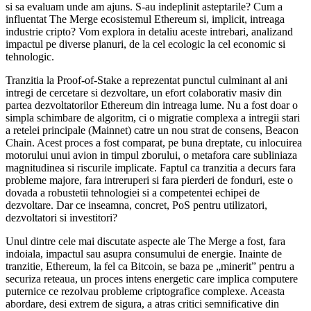
si sa evaluam unde am ajuns. S-au indeplinit asteptarile? Cum a
influentat The Merge ecosistemul Ethereum si, implicit, intreaga
industrie cripto? Vom explora in detaliu aceste intrebari, analizand
impactul pe diverse planuri, de la cel ecologic la cel economic si
tehnologic.
Tranzitia la Proof-of-Stake a reprezentat punctul culminant al ani
intregi de cercetare si dezvoltare, un efort colaborativ masiv din
partea dezvoltatorilor Ethereum din intreaga lume. Nu a fost doar o
simpla schimbare de algoritm, ci o migratie complexa a intregii stari
a retelei principale (Mainnet) catre un nou strat de consens, Beacon
Chain. Acest proces a fost comparat, pe buna dreptate, cu inlocuirea
motorului unui avion in timpul zborului, o metafora care subliniaza
magnitudinea si riscurile implicate. Faptul ca tranzitia a decurs fara
probleme majore, fara intreruperi si fara pierderi de fonduri, este o
dovada a robustetii tehnologiei si a competentei echipei de
dezvoltare. Dar ce inseamna, concret, PoS pentru utilizatori,
dezvoltatori si investitori?
Unul dintre cele mai discutate aspecte ale The Merge a fost, fara
indoiala, impactul sau asupra consumului de energie. Inainte de
tranzitie, Ethereum, la fel ca Bitcoin, se baza pe „minerit” pentru a
securiza reteaua, un proces intens energetic care implica computere
puternice ce rezolvau probleme criptografice complexe. Aceasta
abordare, desi extrem de sigura, a atras critici semnificative din