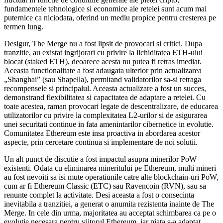
fundamentele tehnologice si economice ale retelei sunt acum mai
puternice ca niciodata, oferind un mediu propice pentru cresterea pe
termen lung.
Desigur, The Merge nu a fost lipsit de provocari si critici. Dupa
tranzitie, au existat ingrijorari cu privire la lichiditatea ETH-ului
blocat (staked ETH), deoarece acesta nu putea fi retras imediat.
Aceasta functionalitate a fost adaugata ulterior prin actualizarea
„Shanghai” (sau Shapella), permitand validatorilor sa-si retraga
recompensele si principalul. Aceasta actualizare a fost un succes,
demonstrand flexibilitatea si capacitatea de adaptare a retelei. Cu
toate acestea, raman provocari legate de descentralizare, de educarea
utilizatorilor cu privire la complexitatea L2-urilor si de asigurarea
unei securitati continue in fata amenintarilor cibernetice in evolutie.
Comunitatea Ethereum este insa proactiva in abordarea acestor
aspecte, prin cercetare continua si implementare de noi solutii.
Un alt punct de discutie a fost impactul asupra minerilor PoW
existenti. Odata cu eliminarea mineritului pe Ethereum, multi mineri
au fost nevoiti sa isi mute operatiunile catre alte blockchain-uri PoW,
cum ar fi Ethereum Classic (ETC) sau Ravencoin (RVN), sau sa
renunte complet la activitate. Desi aceasta a fost o consecinta
inevitabila a tranzitiei, a generat o anumita rezistenta inainte de The
Merge. In cele din urma, majoritatea au acceptat schimbarea ca pe o
evolutie necesara pentru viitorul Ethereum, iar piata s-a adaptat.