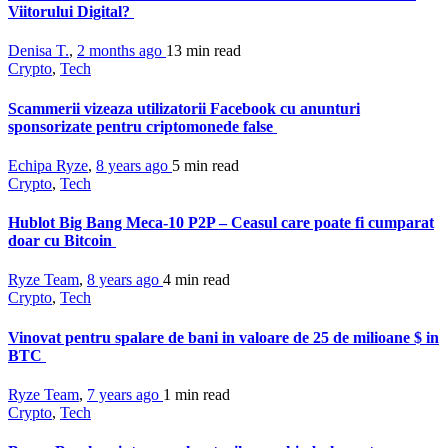
Viitorului Digital?
Denisa T.
,
2 months ago
13 min
read
Crypto
,
Tech
Scammerii vizeaza utilizatorii Facebook cu anunturi
sponsorizate pentru criptomonede false
Echipa Ryze
,
8 years ago
5 min
read
Crypto
,
Tech
Hublot Big Bang Meca-10 P2P – Ceasul care poate fi cumparat
doar cu Bitcoin
Ryze Team
,
8 years ago
4 min
read
Crypto
,
Tech
Vinovat pentru spalare de bani in valoare de 25 de milioane $ in
BTC
Ryze Team
,
7 years ago
1 min
read
Crypto
,
Tech