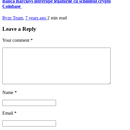
Banca Barclays intrerupe legaturile cu schimbul crypto
Coinbase
Ryze Team
,
7 years ago
2 min
read
Leave a Reply
Your comment
*
Name
*
Email
*