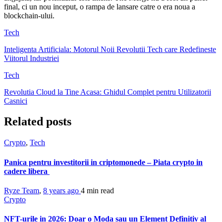
final, ci un nou inceput, o rampa de lansare catre o era noua a
blockchain-ului.
Tech
Inteligenta Artificiala: Motorul Noii Revolutii Tech care Redefineste
Viitorul Industriei
Tech
Revolutia Cloud la Tine Acasa: Ghidul Complet pentru Utilizatorii
Casnici
Related posts
Crypto
,
Tech
Panica pentru investitorii in criptomonede – Piata crypto in
cadere libera
Ryze Team
,
8 years ago
4 min
read
Crypto
NFT-urile in 2026: Doar o Moda sau un Element Definitiv al