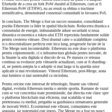
Eforturile de a crea un fork PoW durabil al Ethereum, cum ar fi
Ethereum PoW (ETHW), nu au reusit sa obtina o tractiune
semnificativa, demonstrand consensul comunitatii in favoarea PoS.
In concluzie, The Merge a fost un succes rasunator, consolidand
pozitia Ethereum ca lider in spatiul blockchain. Reducerea drastica a
consumului de energie, imbunatatirile aduse securitatii si noua
dinamica economica a token-ului ETH reprezinta fundamente solide
pentru cresterea viitoare. Desi drumul catre o scalabilitate completa
si o descentralizare perfecta este inca lung, progresele facute de la
The Merge sunt incontestabile. Ethereum nu este doar o platforma
pentru criptomonede, ci o infrastructura globala pentru inovatie, de
la finante la arta digitala si dincolo de ea. Pe masura ce reteaua
continua sa evolueze prin viitoarele actualizari, cum ar fi sharding-
ul, ne putem astepta la o adoptie si mai larga si la aparitia unor
aplicatii si mai revolutionare. Viitorul Ethereum, post-Merge, arata
mai luminos si mai sustenabil ca niciodata.
Pentru oricine este interesat de tehnologie, finante sau viitorul
digital, evolutia Ethereum merita o atentie sporita. Ramane de vazut
cum se vor concretiza toate promisiunile, dar directia este clara: spre
o platforma blockchain mai eficienta, mai scalabila si mai
prietenoasa cu mediul, pregatita sa gazduiasca urmatoarea generatie
de inovatii Web3. Ecosistemul este vibrant, comunitatea este
angajata, iar potentialul este imens. The Merge nu a fost un punct