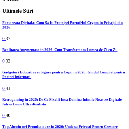
Ultimele Stiri
Fortareata Digitala: Cum Sa Iti Protejezi Portofelul Crypto in Peisajul din
2026
0
37
Realitatea Augmentata in 2026: Cum Transformam Lumea de Zi cu Zi
0
32
Gadgeturi Educative si Sigure pentru Copii in 2026: Ghidul Complet pentru
Parinti Informati
0
41
Retrogaming in 2026: De Ce Pixelii Inca Domina Inimile Noastre Digitale
Intr-o Lume Ultra-Realista
0
40
Top Altcoin-uri Promitatoare in 2026: Unde sa Privesti Pentru Crestere