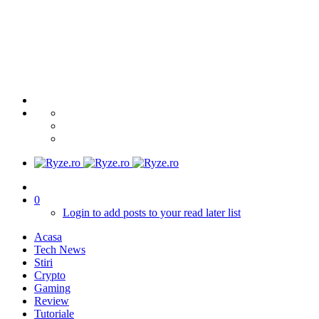
0
Login to add posts to your read later list
Acasa
Tech News
Stiri
Crypto
Gaming
Review
Tutoriale