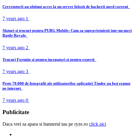
Cercetatorii au obtinut acces la un server folosit de hackerii nord coreeni
7 years ago
1
Sfaturi si trucuri pentru PUBG Mobile: Cum sa supravietuiesti intr-un meci
Battle Royale
7 years ago
2
Trucuri Fortnite si pentru incepatori si pentru experti
7 years ago
3
Peste 70.000 de fotografii ale utilizatorilor aplicatiei Tinder au fost expuse
pe internet
7 years ago
0
Publicitate
Daca vrei sa apara si bannerul tau pe ryze.ro
click aici