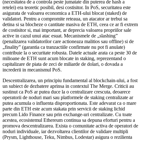
(necesitatea de a controla peste jumatate din puterea de hash a
retelei) era teoretic posibil, desi costisitor. In PoS, securitatea este
asigurata de valoarea economica a ETH-ului blocat (staked) de
validatori. Pentru a compromite reteaua, un atacator ar trebui sa
detina si sa blocheze o cantitate masiva de ETH, ceea ce ar fi extrem
de costisitor si, mai important, ar deprecia valoarea propriilor sale
active in cazul unui atac esuat. Mecanismele de „slashing”
(penalizarea validatorilor care actioneaza malitios sau offline) si de
„finality” (garantia ca tranzactiile confirmate nu pot fi anulate)
contribuie la o securitate robusta. Datele actuale arata ca peste 30 de
milioane de ETH sunt acum blocate in staking, reprezentand o
capitalizare de piata de zeci de miliarde de dolari, o dovada a
increderii in mecanismul PoS.
Descentralizarea, un principiu fundamental al blockchain-ului, a fost
un subiect de dezbatere aprinsa in contextul The Merge. Criticii au
sustinut ca PoS ar putea duce la o centralizare crescuta, deoarece
operatorii de noduri mari sau platformele de staking centralizate ar
putea acumula o influenta disproportionata. Este adevarat ca o mare
parte din ETH este acum stakata prin servicii de staking lichid
precum Lido Finance sau prin exchange-uri centralizate. Cu toate
acestea, ecosistemul Ethereum continua sa depuna eforturi pentru a
promova descentralizarea. Exista o comunitate activa de operatori de
noduri individuale, iar dezvoltarea clientilor de validare multipli
(Prysm, Lighthouse, Teku, Nimbus, Lodestar) asigura o rezilienta