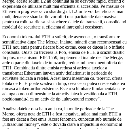
Merge, aceste solutii L2 au continuat sa se dezvolte rapid, oferind o
experienta de utilizare mult mai eficienta si accesibila. Pe masura ce
Ethereum progreseaza cu sharding-ul, L2-urile vor beneficia si mai
mult, deoarece shard-urile vor oferi o capacitate de date masiva
pentru ca rollup-urile sa isi stocheze datele de tranzactii, consolidand
modelul de securitate si eficienta al intregului ecosistem.
Economia token-ului ETH a suferit, de asemenea, o transformare
semnificativa dupa The Merge. Inainte, minerii erau recompensati cu
ETH nou emis pentru fiecare bloc extras, ceea ce ducea la o inflatie
constanta. Odata cu trecerea la PoS, emisia de ETH a scazut drastic.
In plus, mecanismul EIP-1559, implementat inainte de The Merge,
arde o parte din taxele de tranzactie, reducand permanent oferta de
ETH. Combinatia dintre emisia redusa si arderea taxelor a
transformat Ethereum intr-un activ deflationist in perioade de
activitate ridicata a retelei. Acest lucru inseamna ca, teoretic, oferta
totala de ETH poate scadea in timp, ceea ce ar putea creste valoarea
ramasa a token-urilor existente. Este o schimbare fundamentala care
adauga o noua dimensiune la atractivitatea investitionala a ETH,
pozitionandu-l ca un activ de tip „ultra-sound money”.
Analiza datelor on-chain arata ca, in multe perioade de la The
Merge, oferta neta de ETH a fost negativa, adica mai mult ETH a
fost ars decat a fost emis. Acest fenomen, cunoscut sub numele de
„ultrasound money”, este o dovada clara a impactului economic al