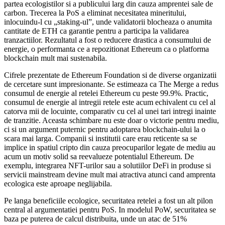
partea ecologistilor si a publicului larg din cauza amprentei sale de
carbon. Trecerea la PoS a eliminat necesitatea mineritului,
inlocuindu-l cu „staking-ul”, unde validatorii blocheaza o anumita
cantitate de ETH ca garantie pentru a participa la validarea
tranzactiilor. Rezultatul a fost o reducere drastica a consumului de
energie, o performanta ce a repozitionat Ethereum ca o platforma
blockchain mult mai sustenabila.
Cifrele prezentate de Ethereum Foundation si de diverse organizatii
de cercetare sunt impresionante. Se estimeaza ca The Merge a redus
consumul de energie al retelei Ethereum cu peste 99.9%. Practic,
consumul de energie al intregii retele este acum echivalent cu cel al
catorva mii de locuinte, comparativ cu cel al unei tari intregi inainte
de tranzitie. Aceasta schimbare nu este doar o victorie pentru mediu,
ci si un argument puternic pentru adoptarea blockchain-ului la o
scara mai larga. Companii si institutii care erau reticente sa se
implice in spatiul cripto din cauza preocuparilor legate de mediu au
acum un motiv solid sa reevalueze potentialul Ethereum. De
exemplu, integrarea NFT-urilor sau a solutiilor DeFi in produse si
servicii mainstream devine mult mai atractiva atunci cand amprenta
ecologica este aproape neglijabila.
Pe langa beneficiile ecologice, securitatea retelei a fost un alt pilon
central al argumentatiei pentru PoS. In modelul PoW, securitatea se
baza pe puterea de calcul distribuita, unde un atac de 51%