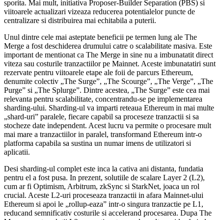
sporita. Mai mult, initiativa Proposer-Builder Separation (PBS) si
viitoarele actualizari vizeaza reducerea potentialelor puncte de
centralizare si distribuirea mai echitabila a puterii.
Unul dintre cele mai asteptate beneficii pe termen lung ale The
Merge a fost deschiderea drumului catre o scalabilitate masiva. Este
important de mentionat ca The Merge in sine nu a imbunatatit direct
viteza sau costurile tranzactiilor pe Mainnet. Aceste imbunatatiri sunt
rezervate pentru viitoarele etape ale foii de parcurs Ethereum,
denumite colectiv „The Surge”, „The Scourge”, „The Verge”, „The
Purge” si „The Splurge”. Dintre acestea, „The Surge” este cea mai
relevanta pentru scalabilitate, concentrandu-se pe implementarea
sharding-ului. Sharding-ul va imparti reteaua Ethereum in mai multe
„shard-uri” paralele, fiecare capabil sa proceseze tranzactii si sa
stocheze date independent. Acest lucru va permite o procesare mult
mai mare a tranzactiilor in paralel, transformand Ethereum intr-o
platforma capabila sa sustina un numar imens de utilizatori si
aplicatii.
Desi sharding-ul complet este inca la cativa ani distanta, fundatia
pentru el a fost pusa. In prezent, solutiile de scalare Layer 2 (L2),
cum ar fi Optimism, Arbitrum, zkSync si StarkNet, joaca un rol
crucial. Aceste L2-uri proceseaza tranzactii in afara Mainnet-ului
Ethereum si apoi le „rollup-eaza” intr-o singura tranzactie pe L1,
reducand semnificativ costurile si accelerand procesarea. Dupa The