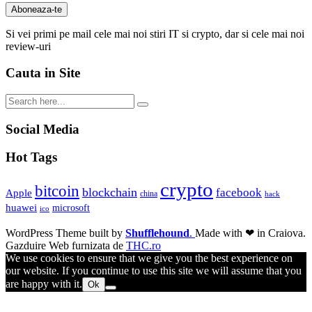
Si vei primi pe mail cele mai noi stiri IT si crypto, dar si cele mai noi
review-uri
Cauta in Site
Social Media
Hot Tags
crypto
bitcoin
blockchain
facebook
Apple
china
hack
huawei
microsoft
ico
WordPress Theme built by
Shufflehound
.
Made with ❤ in Craiova.
Gazduire Web furnizata de
THC.ro
We use cookies to ensure that we give you the best experience on
our website. If you continue to use this site we will assume that you
are happy with it.
Ok