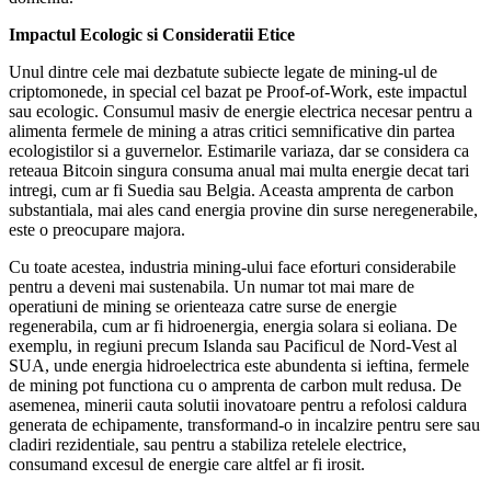
Impactul Ecologic si Consideratii Etice
Unul dintre cele mai dezbatute subiecte legate de mining-ul de
criptomonede, in special cel bazat pe Proof-of-Work, este impactul
sau ecologic. Consumul masiv de energie electrica necesar pentru a
alimenta fermele de mining a atras critici semnificative din partea
ecologistilor si a guvernelor. Estimarile variaza, dar se considera ca
reteaua Bitcoin singura consuma anual mai multa energie decat tari
intregi, cum ar fi Suedia sau Belgia. Aceasta amprenta de carbon
substantiala, mai ales cand energia provine din surse neregenerabile,
este o preocupare majora.
Cu toate acestea, industria mining-ului face eforturi considerabile
pentru a deveni mai sustenabila. Un numar tot mai mare de
operatiuni de mining se orienteaza catre surse de energie
regenerabila, cum ar fi hidroenergia, energia solara si eoliana. De
exemplu, in regiuni precum Islanda sau Pacificul de Nord-Vest al
SUA, unde energia hidroelectrica este abundenta si ieftina, fermele
de mining pot functiona cu o amprenta de carbon mult redusa. De
asemenea, minerii cauta solutii inovatoare pentru a refolosi caldura
generata de echipamente, transformand-o in incalzire pentru sere sau
cladiri rezidentiale, sau pentru a stabiliza retelele electrice,
consumand excesul de energie care altfel ar fi irosit.