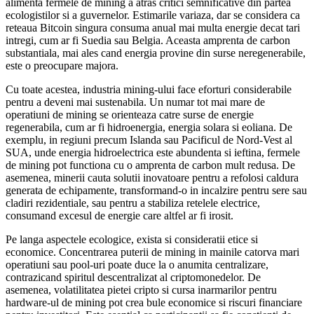
alimenta fermele de mining a atras critici semnificative din partea
ecologistilor si a guvernelor. Estimarile variaza, dar se considera ca
reteaua Bitcoin singura consuma anual mai multa energie decat tari
intregi, cum ar fi Suedia sau Belgia. Aceasta amprenta de carbon
substantiala, mai ales cand energia provine din surse neregenerabile,
este o preocupare majora.
Cu toate acestea, industria mining-ului face eforturi considerabile
pentru a deveni mai sustenabila. Un numar tot mai mare de
operatiuni de mining se orienteaza catre surse de energie
regenerabila, cum ar fi hidroenergia, energia solara si eoliana. De
exemplu, in regiuni precum Islanda sau Pacificul de Nord-Vest al
SUA, unde energia hidroelectrica este abundenta si ieftina, fermele
de mining pot functiona cu o amprenta de carbon mult redusa. De
asemenea, minerii cauta solutii inovatoare pentru a refolosi caldura
generata de echipamente, transformand-o in incalzire pentru sere sau
cladiri rezidentiale, sau pentru a stabiliza retelele electrice,
consumand excesul de energie care altfel ar fi irosit.
Pe langa aspectele ecologice, exista si consideratii etice si
economice. Concentrarea puterii de mining in mainile catorva mari
operatiuni sau pool-uri poate duce la o anumita centralizare,
contrazicand spiritul descentralizat al criptomonedelor. De
asemenea, volatilitatea pietei cripto si cursa inarmarilor pentru
hardware-ul de mining pot crea bule economice si riscuri financiare