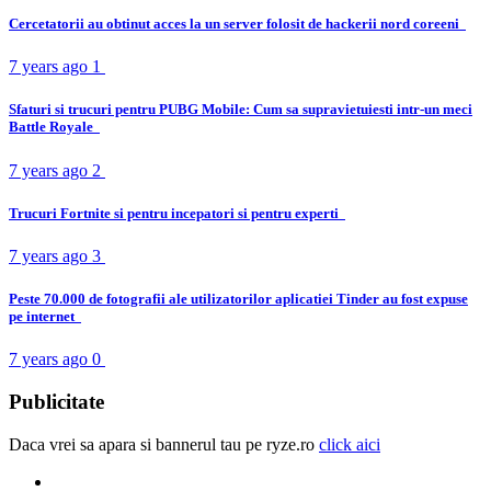
Cercetatorii au obtinut acces la un server folosit de hackerii nord coreeni
7 years ago
1
Sfaturi si trucuri pentru PUBG Mobile: Cum sa supravietuiesti intr-un meci
Battle Royale
7 years ago
2
Trucuri Fortnite si pentru incepatori si pentru experti
7 years ago
3
Peste 70.000 de fotografii ale utilizatorilor aplicatiei Tinder au fost expuse
pe internet
7 years ago
0
Publicitate
Daca vrei sa apara si bannerul tau pe ryze.ro
click aici