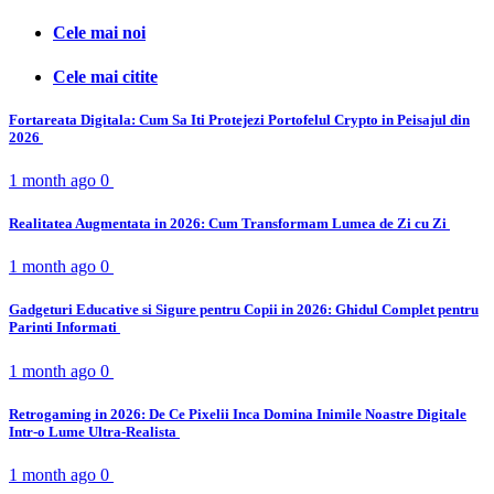
Cele mai noi
Cele mai citite
Fortareata Digitala: Cum Sa Iti Protejezi Portofelul Crypto in Peisajul din
2026
1 month ago
0
Realitatea Augmentata in 2026: Cum Transformam Lumea de Zi cu Zi
1 month ago
0
Gadgeturi Educative si Sigure pentru Copii in 2026: Ghidul Complet pentru
Parinti Informati
1 month ago
0
Retrogaming in 2026: De Ce Pixelii Inca Domina Inimile Noastre Digitale
Intr-o Lume Ultra-Realista
1 month ago
0