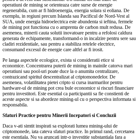
operatiuni de mining se orienteaza catre surse de energie
regenerabila, cum ar fi hidroenergia, energia solara si eoliana. De
exemplu, in regiuni precum Islanda sau Pacificul de Nord-Vest al
SUA, unde energia hidroelectrica este abundenta si ieftina, fermele
de mining pot functiona cu o amprenta de carbon mult redusa. De
asemenea, minerii cauta solutii inovatoare pentru a refolosi caldura
generata de echipamente, transformand-o in incalzire pentru sere sau
cladiri rezidentiale, sau pentru a stabiliza retelele electrice,
consumand excesul de energie care altfel ar fi irosit.
Pe langa aspectele ecologice, exista si consideratii etice si
economice. Concentrarea puterii de mining in mainile catorva mari
operatiuni sau pool-uri poate duce la o anumita centralizare,
contrazicand spiritul descentralizat al criptomonedelor. De
asemenea, volatilitatea pietei cripto si cursa inarmarilor pentru
hardware-ul de mining pot crea bule economice si riscuri financiare
pentru investitori. Este esential ca participantii sa fie constienti de
aceste aspecte si sa abordeze mining-ul cu o perspectiva informata si
responsabila.
Sfaturi Practice pentru Minerii Incepatori si Concluzii
Daca v-ati simtit inspirati sa explorati lumea mining-ului de
criptomonede, iata cateva sfaturi practice. In primul rand, cercetarea
este esentiala. Nu va aruncati intr-o investitie substantiala fara a