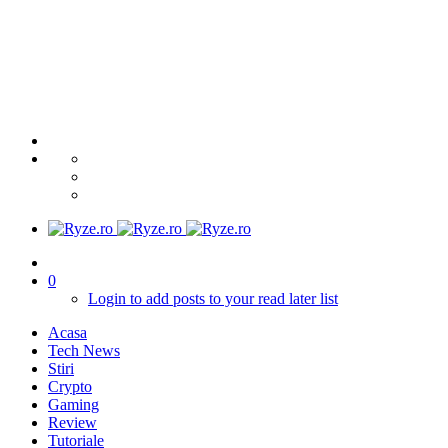
0
Login to add posts to your read later list
Acasa
Tech News
Stiri
Crypto
Gaming
Review
Tutoriale