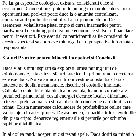
Pe langa aspectele ecologice, exista si consideratii etice si
economice. Concentrarea puterii de mining in mainile catorva mari
operatiuni sau pool-uri poate duce la o anumita centralizare,
contrazicand spiritul descentralizat al criptomonedelor. De
asemenea, volatilitatea pietei cripto si cursa inarmarilor pentru
hardware-ul de mining pot crea bule economice si riscuri financiare
pentru investitori. Este esential ca participantii sa fie constienti de
aceste aspecte si sa abordeze mining-ul cu o perspectiva informata si
responsabila.
Sfaturi Practice pentru Minerii Incepatori si Concluzii
Daca v-ati simtit inspirati sa explorati lumea mining-ului de
criptomonede, iata cateva sfaturi practice. In primul rand, cercetarea
este esentiala. Nu va aruncati intr-o investitie substantiala fara a
intelege pe deplin mecanismele, riscurile si costurile implicate.
Calculati cu atentie rentabilitatea potentiala, luand in considerare
pretul echipamentului, costul energiei electrice locale, dificultatea
retelei si pretul actual si estimat al criptomonedei pe care doriti sa o
minati. Exista numeroase calculatoare de profitabilitate online care
va pot ajuta in acest proces. De asemenea, urmariti stirile si evolutiile
din piata cripto, deoarece reglementarile si preturile pot schimba
rapid profitabilitatea.
In al doilea rand, incepeti mic si testati apele. Daca doriti sa minati o