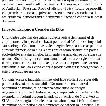
asemenea, au aparut si alte mecanisme de consens, cum ar fi Proof-
of-Authority (PoA) sau Proof-of-History (PoH), fiecare cu propriile
compromisuri in ceea ce priveste descentralizarea, securitatea si
scalabilitatea, demonstrand dinamismul si inovatia continua in acest
domeniu.
Impactul Ecologic si Consideratii Etice
Unul dintre cele mai dezbatute subiecte legate de mining-ul de
criptomonede, in special cel bazat pe Proof-of-Work, este impactul
sau ecologic. Consumul masiv de energie electrica necesar pentru a
alimenta fermele de mining a atras critici semnificative din partea
ecologistilor si a guvernelor. Estimarile variaza, dar se considera ca
reteaua Bitcoin singura consuma anual mai multa energie decat tari
intregi, cum ar fi Suedia sau Belgia. Aceasta amprenta de carbon
substantiala, mai ales cand energia provine din surse neregenerabile,
este o preocupare majora.
Cu toate acestea, industria mining-ului face eforturi considerabile
pentru a deveni mai sustenabila. Un numar tot mai mare de
operatiuni de mining se orienteaza catre surse de energie
regenerabila, cum ar fi hidroenergia, energia solara si eoliana. De
exemplu, in regiuni precum Islanda sau Pacificul de Nord-Vest al
SUA, unde energia hidroelectrica este abundenta si ieftina, fermele
de mining pot functiona cu o amprenta de carbon mult redusa. De