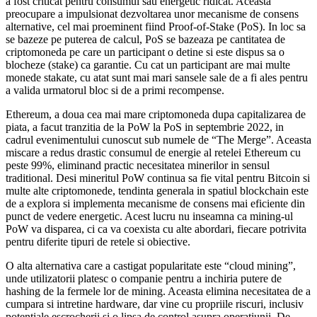
a fost criticat pentru consumul sau energetic ridicat. Aceasta
preocupare a impulsionat dezvoltarea unor mecanisme de consens
alternative, cel mai proeminent fiind Proof-of-Stake (PoS). In loc sa
se bazeze pe puterea de calcul, PoS se bazeaza pe cantitatea de
criptomoneda pe care un participant o detine si este dispus sa o
blocheze (stake) ca garantie. Cu cat un participant are mai multe
monede stakate, cu atat sunt mai mari sansele sale de a fi ales pentru
a valida urmatorul bloc si de a primi recompense.
Ethereum, a doua cea mai mare criptomoneda dupa capitalizarea de
piata, a facut tranzitia de la PoW la PoS in septembrie 2022, in
cadrul evenimentului cunoscut sub numele de “The Merge”. Aceasta
miscare a redus drastic consumul de energie al retelei Ethereum cu
peste 99%, eliminand practic necesitatea minerilor in sensul
traditional. Desi mineritul PoW continua sa fie vital pentru Bitcoin si
multe alte criptomonede, tendinta generala in spatiul blockchain este
de a explora si implementa mecanisme de consens mai eficiente din
punct de vedere energetic. Acest lucru nu inseamna ca mining-ul
PoW va disparea, ci ca va coexista cu alte abordari, fiecare potrivita
pentru diferite tipuri de retele si obiective.
O alta alternativa care a castigat popularitate este “cloud mining”,
unde utilizatorii platesc o companie pentru a inchiria putere de
hashing de la fermele lor de mining. Aceasta elimina necesitatea de a
cumpara si intretine hardware, dar vine cu propriile riscuri, inclusiv
potentiale escrocherii si o lipsa de control asupra operatiunii. De