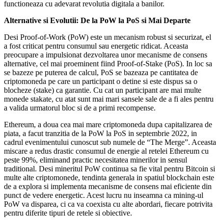
functioneaza cu adevarat revolutia digitala a banilor.
Alternative si Evolutii: De la PoW la PoS si Mai Departe
Desi Proof-of-Work (PoW) este un mecanism robust si securizat, el
a fost criticat pentru consumul sau energetic ridicat. Aceasta
preocupare a impulsionat dezvoltarea unor mecanisme de consens
alternative, cel mai proeminent fiind Proof-of-Stake (PoS). In loc sa
se bazeze pe puterea de calcul, PoS se bazeaza pe cantitatea de
criptomoneda pe care un participant o detine si este dispus sa o
blocheze (stake) ca garantie. Cu cat un participant are mai multe
monede stakate, cu atat sunt mai mari sansele sale de a fi ales pentru
a valida urmatorul bloc si de a primi recompense.
Ethereum, a doua cea mai mare criptomoneda dupa capitalizarea de
piata, a facut tranzitia de la PoW la PoS in septembrie 2022, in
cadrul evenimentului cunoscut sub numele de “The Merge”. Aceasta
miscare a redus drastic consumul de energie al retelei Ethereum cu
peste 99%, eliminand practic necesitatea minerilor in sensul
traditional. Desi mineritul PoW continua sa fie vital pentru Bitcoin si
multe alte criptomonede, tendinta generala in spatiul blockchain este
de a explora si implementa mecanisme de consens mai eficiente din
punct de vedere energetic. Acest lucru nu inseamna ca mining-ul
PoW va disparea, ci ca va coexista cu alte abordari, fiecare potrivita
pentru diferite tipuri de retele si obiective.