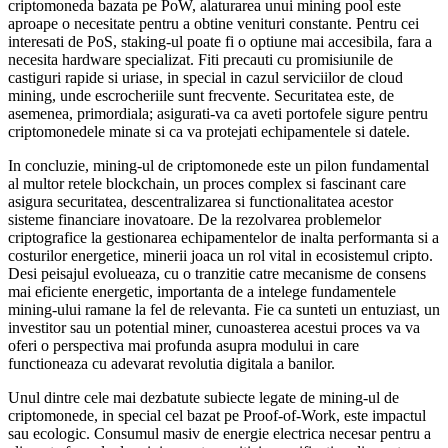
criptomoneda bazata pe PoW, alaturarea unui mining pool este
aproape o necesitate pentru a obtine venituri constante. Pentru cei
interesati de PoS, staking-ul poate fi o optiune mai accesibila, fara a
necesita hardware specializat. Fiti precauti cu promisiunile de
castiguri rapide si uriase, in special in cazul serviciilor de cloud
mining, unde escrocheriile sunt frecvente. Securitatea este, de
asemenea, primordiala; asigurati-va ca aveti portofele sigure pentru
criptomonedele minate si ca va protejati echipamentele si datele.
In concluzie, mining-ul de criptomonede este un pilon fundamental
al multor retele blockchain, un proces complex si fascinant care
asigura securitatea, descentralizarea si functionalitatea acestor
sisteme financiare inovatoare. De la rezolvarea problemelor
criptografice la gestionarea echipamentelor de inalta performanta si a
costurilor energetice, minerii joaca un rol vital in ecosistemul cripto.
Desi peisajul evolueaza, cu o tranzitie catre mecanisme de consens
mai eficiente energetic, importanta de a intelege fundamentele
mining-ului ramane la fel de relevanta. Fie ca sunteti un entuziast, un
investitor sau un potential miner, cunoasterea acestui proces va va
oferi o perspectiva mai profunda asupra modului in care
functioneaza cu adevarat revolutia digitala a banilor.
Unul dintre cele mai dezbatute subiecte legate de mining-ul de
criptomonede, in special cel bazat pe Proof-of-Work, este impactul
sau ecologic. Consumul masiv de energie electrica necesar pentru a