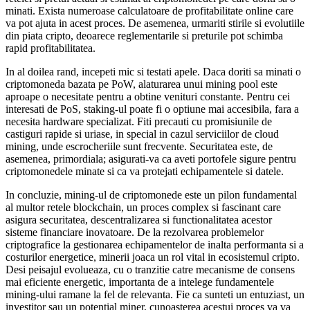
minati. Exista numeroase calculatoare de profitabilitate online care
va pot ajuta in acest proces. De asemenea, urmariti stirile si evolutiile
din piata cripto, deoarece reglementarile si preturile pot schimba
rapid profitabilitatea.
In al doilea rand, incepeti mic si testati apele. Daca doriti sa minati o
criptomoneda bazata pe PoW, alaturarea unui mining pool este
aproape o necesitate pentru a obtine venituri constante. Pentru cei
interesati de PoS, staking-ul poate fi o optiune mai accesibila, fara a
necesita hardware specializat. Fiti precauti cu promisiunile de
castiguri rapide si uriase, in special in cazul serviciilor de cloud
mining, unde escrocheriile sunt frecvente. Securitatea este, de
asemenea, primordiala; asigurati-va ca aveti portofele sigure pentru
criptomonedele minate si ca va protejati echipamentele si datele.
In concluzie, mining-ul de criptomonede este un pilon fundamental
al multor retele blockchain, un proces complex si fascinant care
asigura securitatea, descentralizarea si functionalitatea acestor
sisteme financiare inovatoare. De la rezolvarea problemelor
criptografice la gestionarea echipamentelor de inalta performanta si a
costurilor energetice, minerii joaca un rol vital in ecosistemul cripto.
Desi peisajul evolueaza, cu o tranzitie catre mecanisme de consens
mai eficiente energetic, importanta de a intelege fundamentele
mining-ului ramane la fel de relevanta. Fie ca sunteti un entuziast, un
investitor sau un potential miner, cunoasterea acestui proces va va