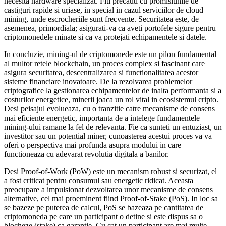
necesita hardware specializat. Fiti precauti cu promisiunile de
castiguri rapide si uriase, in special in cazul serviciilor de cloud
mining, unde escrocheriile sunt frecvente. Securitatea este, de
asemenea, primordiala; asigurati-va ca aveti portofele sigure pentru
criptomonedele minate si ca va protejati echipamentele si datele.
In concluzie, mining-ul de criptomonede este un pilon fundamental
al multor retele blockchain, un proces complex si fascinant care
asigura securitatea, descentralizarea si functionalitatea acestor
sisteme financiare inovatoare. De la rezolvarea problemelor
criptografice la gestionarea echipamentelor de inalta performanta si a
costurilor energetice, minerii joaca un rol vital in ecosistemul cripto.
Desi peisajul evolueaza, cu o tranzitie catre mecanisme de consens
mai eficiente energetic, importanta de a intelege fundamentele
mining-ului ramane la fel de relevanta. Fie ca sunteti un entuziast, un
investitor sau un potential miner, cunoasterea acestui proces va va
oferi o perspectiva mai profunda asupra modului in care
functioneaza cu adevarat revolutia digitala a banilor.
Desi Proof-of-Work (PoW) este un mecanism robust si securizat, el
a fost criticat pentru consumul sau energetic ridicat. Aceasta
preocupare a impulsionat dezvoltarea unor mecanisme de consens
alternative, cel mai proeminent fiind Proof-of-Stake (PoS). In loc sa
se bazeze pe puterea de calcul, PoS se bazeaza pe cantitatea de
criptomoneda pe care un participant o detine si este dispus sa o
blocheze (stake) ca garantie. Cu cat un participant are mai multe