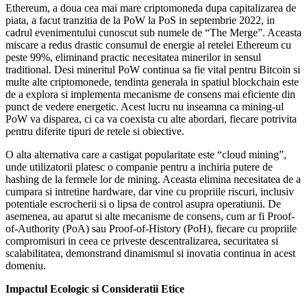
Ethereum, a doua cea mai mare criptomoneda dupa capitalizarea de
piata, a facut tranzitia de la PoW la PoS in septembrie 2022, in
cadrul evenimentului cunoscut sub numele de “The Merge”. Aceasta
miscare a redus drastic consumul de energie al retelei Ethereum cu
peste 99%, eliminand practic necesitatea minerilor in sensul
traditional. Desi mineritul PoW continua sa fie vital pentru Bitcoin si
multe alte criptomonede, tendinta generala in spatiul blockchain este
de a explora si implementa mecanisme de consens mai eficiente din
punct de vedere energetic. Acest lucru nu inseamna ca mining-ul
PoW va disparea, ci ca va coexista cu alte abordari, fiecare potrivita
pentru diferite tipuri de retele si obiective.
O alta alternativa care a castigat popularitate este “cloud mining”,
unde utilizatorii platesc o companie pentru a inchiria putere de
hashing de la fermele lor de mining. Aceasta elimina necesitatea de a
cumpara si intretine hardware, dar vine cu propriile riscuri, inclusiv
potentiale escrocherii si o lipsa de control asupra operatiunii. De
asemenea, au aparut si alte mecanisme de consens, cum ar fi Proof-
of-Authority (PoA) sau Proof-of-History (PoH), fiecare cu propriile
compromisuri in ceea ce priveste descentralizarea, securitatea si
scalabilitatea, demonstrand dinamismul si inovatia continua in acest
domeniu.
Impactul Ecologic si Consideratii Etice