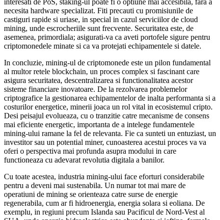
interesati de PoS, staking-ul poate fi o optiune mai accesibila, fara a
necesita hardware specializat. Fiti precauti cu promisiunile de
castiguri rapide si uriase, in special in cazul serviciilor de cloud
mining, unde escrocheriile sunt frecvente. Securitatea este, de
asemenea, primordiala; asigurati-va ca aveti portofele sigure pentru
criptomonedele minate si ca va protejati echipamentele si datele.
In concluzie, mining-ul de criptomonede este un pilon fundamental
al multor retele blockchain, un proces complex si fascinant care
asigura securitatea, descentralizarea si functionalitatea acestor
sisteme financiare inovatoare. De la rezolvarea problemelor
criptografice la gestionarea echipamentelor de inalta performanta si a
costurilor energetice, minerii joaca un rol vital in ecosistemul cripto.
Desi peisajul evolueaza, cu o tranzitie catre mecanisme de consens
mai eficiente energetic, importanta de a intelege fundamentele
mining-ului ramane la fel de relevanta. Fie ca sunteti un entuziast, un
investitor sau un potential miner, cunoasterea acestui proces va va
oferi o perspectiva mai profunda asupra modului in care
functioneaza cu adevarat revolutia digitala a banilor.
Cu toate acestea, industria mining-ului face eforturi considerabile
pentru a deveni mai sustenabila. Un numar tot mai mare de
operatiuni de mining se orienteaza catre surse de energie
regenerabila, cum ar fi hidroenergia, energia solara si eoliana. De
exemplu, in regiuni precum Islanda sau Pacificul de Nord-Vest al