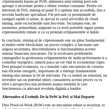
criptomoneda bazata pe PoW, alaturarea unui mining pool este
aproape o necesitate pentru a obtine venituri constante. Pentru cei
interesati de PoS, staking-ul poate fi o optiune mai accesibila, fara a
necesita hardware specializat. Fiti precauti cu promisiunile de
castiguri rapide si uriase, in special in cazul serviciilor de cloud
mining, unde escrocheriile sunt frecvente. Securitatea este, de
asemenea, primordiala; asigurati-va ca aveti portofele sigure pentru
criptomonedele minate si ca va protejati echipamentele si datele.
In concluzie, mining-ul de criptomonede este un pilon fundamental
al multor retele blockchain, un proces complex si fascinant care
asigura securitatea, descentralizarea si functionalitatea acestor
sisteme financiare inovatoare. De la rezolvarea problemelor
criptografice la gestionarea echipamentelor de inalta performanta si a
costurilor energetice, minerii joaca un rol vital in ecosistemul cripto.
Desi peisajul evolueaza, cu o tranzitie catre mecanisme de consens
mai eficiente energetic, importanta de a intelege fundamentele
mining-ului ramane la fel de relevanta. Fie ca sunteti un entuziast, un
investitor sau un potential miner, cunoasterea acestui proces va va
oferi o perspectiva mai profunda asupra modului in care
functioneaza cu adevarat revolutia digitala a banilor.
Alternative si Evolutii: De la PoW la PoS si Mai Departe
Desi Proof-of-Work (PoW) este un mecanism robust si securizat, el