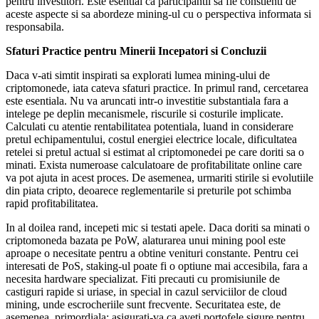
pentru investitori. Este esential ca participantii sa fie constienti de
aceste aspecte si sa abordeze mining-ul cu o perspectiva informata si
responsabila.
Sfaturi Practice pentru Minerii Incepatori si Concluzii
Daca v-ati simtit inspirati sa explorati lumea mining-ului de
criptomonede, iata cateva sfaturi practice. In primul rand, cercetarea
este esentiala. Nu va aruncati intr-o investitie substantiala fara a
intelege pe deplin mecanismele, riscurile si costurile implicate.
Calculati cu atentie rentabilitatea potentiala, luand in considerare
pretul echipamentului, costul energiei electrice locale, dificultatea
retelei si pretul actual si estimat al criptomonedei pe care doriti sa o
minati. Exista numeroase calculatoare de profitabilitate online care
va pot ajuta in acest proces. De asemenea, urmariti stirile si evolutiile
din piata cripto, deoarece reglementarile si preturile pot schimba
rapid profitabilitatea.
In al doilea rand, incepeti mic si testati apele. Daca doriti sa minati o
criptomoneda bazata pe PoW, alaturarea unui mining pool este
aproape o necesitate pentru a obtine venituri constante. Pentru cei
interesati de PoS, staking-ul poate fi o optiune mai accesibila, fara a
necesita hardware specializat. Fiti precauti cu promisiunile de
castiguri rapide si uriase, in special in cazul serviciilor de cloud
mining, unde escrocheriile sunt frecvente. Securitatea este, de
asemenea, primordiala; asigurati-va ca aveti portofele sigure pentru