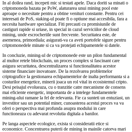
In al doilea rand, incepeti mic si testati apele. Daca doriti sa minati o
criptomoneda bazata pe PoW, alaturarea unui mining pool este
aproape o necesitate pentru a obtine venituri constante. Pentru cei
interesati de PoS, staking-ul poate fi o optiune mai accesibila, fara a
necesita hardware specializat. Fiti precauti cu promisiunile de
castiguri rapide si uriase, in special in cazul serviciilor de cloud
mining, unde escrocheriile sunt frecvente. Securitatea este, de
asemenea, primordiala; asigurati-va ca aveti portofele sigure pentru
criptomonedele minate si ca va protejati echipamentele si datele.
In concluzie, mining-ul de criptomonede este un pilon fundamental
al multor retele blockchain, un proces complex si fascinant care
asigura securitatea, descentralizarea si functionalitatea acestor
sisteme financiare inovatoare. De la rezolvarea problemelor
criptografice la gestionarea echipamentelor de inalta performanta si a
costurilor energetice, minerii joaca un rol vital in ecosistemul cripto.
Desi peisajul evolueaza, cu o tranzitie catre mecanisme de consens
mai eficiente energetic, importanta de a intelege fundamentele
mining-ului ramane la fel de relevanta. Fie ca sunteti un entuziast, un
investitor sau un potential miner, cunoasterea acestui proces va va
oferi o perspectiva mai profunda asupra modului in care
functioneaza cu adevarat revolutia digitala a banilor.
Pe langa aspectele ecologice, exista si consideratii etice si
economice. Concentrarea puterii de mining in mainile catorva mari