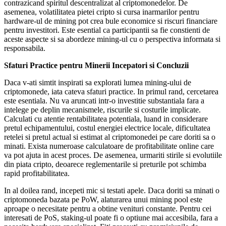
contrazicand spiritul descentralizat al criptomonedelor. De
asemenea, volatilitatea pietei cripto si cursa inarmarilor pentru
hardware-ul de mining pot crea bule economice si riscuri financiare
pentru investitori. Este esential ca participantii sa fie constienti de
aceste aspecte si sa abordeze mining-ul cu o perspectiva informata si
responsabila.
Sfaturi Practice pentru Minerii Incepatori si Concluzii
Daca v-ati simtit inspirati sa explorati lumea mining-ului de
criptomonede, iata cateva sfaturi practice. In primul rand, cercetarea
este esentiala. Nu va aruncati intr-o investitie substantiala fara a
intelege pe deplin mecanismele, riscurile si costurile implicate.
Calculati cu atentie rentabilitatea potentiala, luand in considerare
pretul echipamentului, costul energiei electrice locale, dificultatea
retelei si pretul actual si estimat al criptomonedei pe care doriti sa o
minati. Exista numeroase calculatoare de profitabilitate online care
va pot ajuta in acest proces. De asemenea, urmariti stirile si evolutiile
din piata cripto, deoarece reglementarile si preturile pot schimba
rapid profitabilitatea.
In al doilea rand, incepeti mic si testati apele. Daca doriti sa minati o
criptomoneda bazata pe PoW, alaturarea unui mining pool este
aproape o necesitate pentru a obtine venituri constante. Pentru cei
interesati de PoS, staking-ul poate fi o optiune mai accesibila, fara a