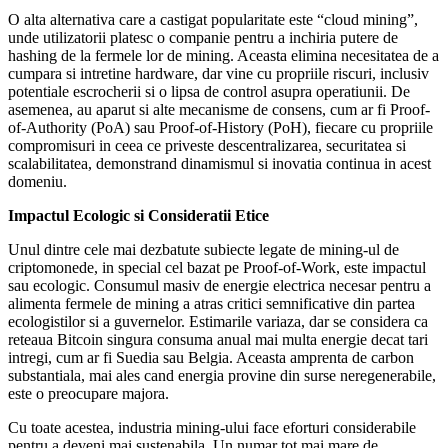
O alta alternativa care a castigat popularitate este “cloud mining”,
unde utilizatorii platesc o companie pentru a inchiria putere de
hashing de la fermele lor de mining. Aceasta elimina necesitatea de a
cumpara si intretine hardware, dar vine cu propriile riscuri, inclusiv
potentiale escrocherii si o lipsa de control asupra operatiunii. De
asemenea, au aparut si alte mecanisme de consens, cum ar fi Proof-
of-Authority (PoA) sau Proof-of-History (PoH), fiecare cu propriile
compromisuri in ceea ce priveste descentralizarea, securitatea si
scalabilitatea, demonstrand dinamismul si inovatia continua in acest
domeniu.
Impactul Ecologic si Consideratii Etice
Unul dintre cele mai dezbatute subiecte legate de mining-ul de
criptomonede, in special cel bazat pe Proof-of-Work, este impactul
sau ecologic. Consumul masiv de energie electrica necesar pentru a
alimenta fermele de mining a atras critici semnificative din partea
ecologistilor si a guvernelor. Estimarile variaza, dar se considera ca
reteaua Bitcoin singura consuma anual mai multa energie decat tari
intregi, cum ar fi Suedia sau Belgia. Aceasta amprenta de carbon
substantiala, mai ales cand energia provine din surse neregenerabile,
este o preocupare majora.
Cu toate acestea, industria mining-ului face eforturi considerabile
pentru a deveni mai sustenabila. Un numar tot mai mare de