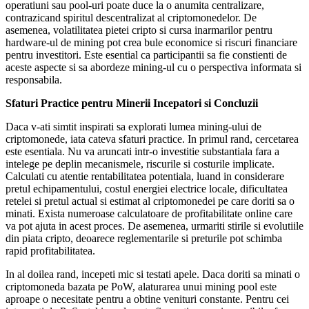
operatiuni sau pool-uri poate duce la o anumita centralizare,
contrazicand spiritul descentralizat al criptomonedelor. De
asemenea, volatilitatea pietei cripto si cursa inarmarilor pentru
hardware-ul de mining pot crea bule economice si riscuri financiare
pentru investitori. Este esential ca participantii sa fie constienti de
aceste aspecte si sa abordeze mining-ul cu o perspectiva informata si
responsabila.
Sfaturi Practice pentru Minerii Incepatori si Concluzii
Daca v-ati simtit inspirati sa explorati lumea mining-ului de
criptomonede, iata cateva sfaturi practice. In primul rand, cercetarea
este esentiala. Nu va aruncati intr-o investitie substantiala fara a
intelege pe deplin mecanismele, riscurile si costurile implicate.
Calculati cu atentie rentabilitatea potentiala, luand in considerare
pretul echipamentului, costul energiei electrice locale, dificultatea
retelei si pretul actual si estimat al criptomonedei pe care doriti sa o
minati. Exista numeroase calculatoare de profitabilitate online care
va pot ajuta in acest proces. De asemenea, urmariti stirile si evolutiile
din piata cripto, deoarece reglementarile si preturile pot schimba
rapid profitabilitatea.
In al doilea rand, incepeti mic si testati apele. Daca doriti sa minati o
criptomoneda bazata pe PoW, alaturarea unui mining pool este
aproape o necesitate pentru a obtine venituri constante. Pentru cei