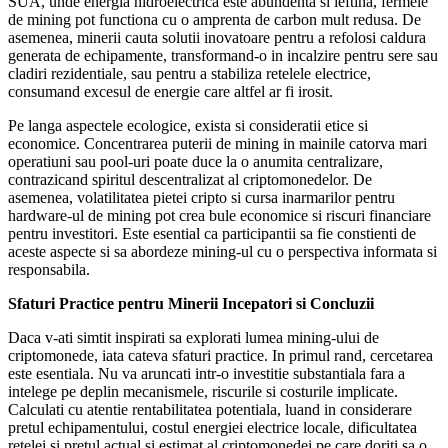
SUA, unde energia hidroelectrica este abundenta si ieftina, fermele
de mining pot functiona cu o amprenta de carbon mult redusa. De
asemenea, minerii cauta solutii inovatoare pentru a refolosi caldura
generata de echipamente, transformand-o in incalzire pentru sere sau
cladiri rezidentiale, sau pentru a stabiliza retelele electrice,
consumand excesul de energie care altfel ar fi irosit.
Pe langa aspectele ecologice, exista si consideratii etice si
economice. Concentrarea puterii de mining in mainile catorva mari
operatiuni sau pool-uri poate duce la o anumita centralizare,
contrazicand spiritul descentralizat al criptomonedelor. De
asemenea, volatilitatea pietei cripto si cursa inarmarilor pentru
hardware-ul de mining pot crea bule economice si riscuri financiare
pentru investitori. Este esential ca participantii sa fie constienti de
aceste aspecte si sa abordeze mining-ul cu o perspectiva informata si
responsabila.
Sfaturi Practice pentru Minerii Incepatori si Concluzii
Daca v-ati simtit inspirati sa explorati lumea mining-ului de
criptomonede, iata cateva sfaturi practice. In primul rand, cercetarea
este esentiala. Nu va aruncati intr-o investitie substantiala fara a
intelege pe deplin mecanismele, riscurile si costurile implicate.
Calculati cu atentie rentabilitatea potentiala, luand in considerare
pretul echipamentului, costul energiei electrice locale, dificultatea
retelei si pretul actual si estimat al criptomonedei pe care doriti sa o