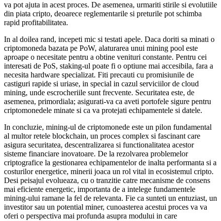
va pot ajuta in acest proces. De asemenea, urmariti stirile si evolutiile
din piata cripto, deoarece reglementarile si preturile pot schimba
rapid profitabilitatea.
In al doilea rand, incepeti mic si testati apele. Daca doriti sa minati o
criptomoneda bazata pe PoW, alaturarea unui mining pool este
aproape o necesitate pentru a obtine venituri constante. Pentru cei
interesati de PoS, staking-ul poate fi o optiune mai accesibila, fara a
necesita hardware specializat. Fiti precauti cu promisiunile de
castiguri rapide si uriase, in special in cazul serviciilor de cloud
mining, unde escrocheriile sunt frecvente. Securitatea este, de
asemenea, primordiala; asigurati-va ca aveti portofele sigure pentru
criptomonedele minate si ca va protejati echipamentele si datele.
In concluzie, mining-ul de criptomonede este un pilon fundamental
al multor retele blockchain, un proces complex si fascinant care
asigura securitatea, descentralizarea si functionalitatea acestor
sisteme financiare inovatoare. De la rezolvarea problemelor
criptografice la gestionarea echipamentelor de inalta performanta si a
costurilor energetice, minerii joaca un rol vital in ecosistemul cripto.
Desi peisajul evolueaza, cu o tranzitie catre mecanisme de consens
mai eficiente energetic, importanta de a intelege fundamentele
mining-ului ramane la fel de relevanta. Fie ca sunteti un entuziast, un
investitor sau un potential miner, cunoasterea acestui proces va va
oferi o perspectiva mai profunda asupra modului in care