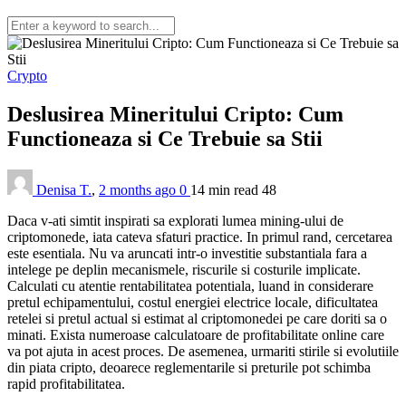
Crypto
Deslusirea Mineritului Cripto: Cum
Functioneaza si Ce Trebuie sa Stii
Denisa T.
,
2 months ago
0
14 min
read
48
Daca v-ati simtit inspirati sa explorati lumea mining-ului de
criptomonede, iata cateva sfaturi practice. In primul rand, cercetarea
este esentiala. Nu va aruncati intr-o investitie substantiala fara a
intelege pe deplin mecanismele, riscurile si costurile implicate.
Calculati cu atentie rentabilitatea potentiala, luand in considerare
pretul echipamentului, costul energiei electrice locale, dificultatea
retelei si pretul actual si estimat al criptomonedei pe care doriti sa o
minati. Exista numeroase calculatoare de profitabilitate online care
va pot ajuta in acest proces. De asemenea, urmariti stirile si evolutiile
din piata cripto, deoarece reglementarile si preturile pot schimba
rapid profitabilitatea.