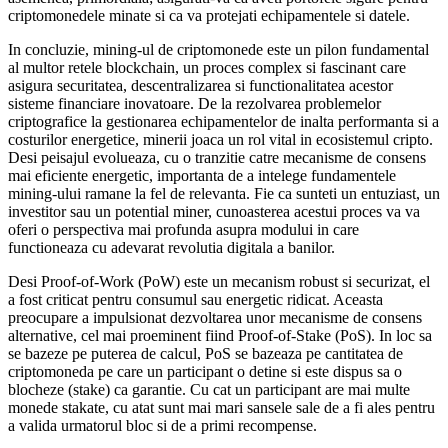
criptomonedele minate si ca va protejati echipamentele si datele.
In concluzie, mining-ul de criptomonede este un pilon fundamental
al multor retele blockchain, un proces complex si fascinant care
asigura securitatea, descentralizarea si functionalitatea acestor
sisteme financiare inovatoare. De la rezolvarea problemelor
criptografice la gestionarea echipamentelor de inalta performanta si a
costurilor energetice, minerii joaca un rol vital in ecosistemul cripto.
Desi peisajul evolueaza, cu o tranzitie catre mecanisme de consens
mai eficiente energetic, importanta de a intelege fundamentele
mining-ului ramane la fel de relevanta. Fie ca sunteti un entuziast, un
investitor sau un potential miner, cunoasterea acestui proces va va
oferi o perspectiva mai profunda asupra modului in care
functioneaza cu adevarat revolutia digitala a banilor.
Desi Proof-of-Work (PoW) este un mecanism robust si securizat, el
a fost criticat pentru consumul sau energetic ridicat. Aceasta
preocupare a impulsionat dezvoltarea unor mecanisme de consens
alternative, cel mai proeminent fiind Proof-of-Stake (PoS). In loc sa
se bazeze pe puterea de calcul, PoS se bazeaza pe cantitatea de
criptomoneda pe care un participant o detine si este dispus sa o
blocheze (stake) ca garantie. Cu cat un participant are mai multe
monede stakate, cu atat sunt mai mari sansele sale de a fi ales pentru
a valida urmatorul bloc si de a primi recompense.