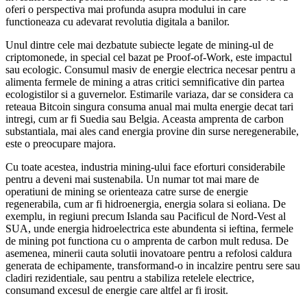
oferi o perspectiva mai profunda asupra modului in care
functioneaza cu adevarat revolutia digitala a banilor.
Unul dintre cele mai dezbatute subiecte legate de mining-ul de
criptomonede, in special cel bazat pe Proof-of-Work, este impactul
sau ecologic. Consumul masiv de energie electrica necesar pentru a
alimenta fermele de mining a atras critici semnificative din partea
ecologistilor si a guvernelor. Estimarile variaza, dar se considera ca
reteaua Bitcoin singura consuma anual mai multa energie decat tari
intregi, cum ar fi Suedia sau Belgia. Aceasta amprenta de carbon
substantiala, mai ales cand energia provine din surse neregenerabile,
este o preocupare majora.
Cu toate acestea, industria mining-ului face eforturi considerabile
pentru a deveni mai sustenabila. Un numar tot mai mare de
operatiuni de mining se orienteaza catre surse de energie
regenerabila, cum ar fi hidroenergia, energia solara si eoliana. De
exemplu, in regiuni precum Islanda sau Pacificul de Nord-Vest al
SUA, unde energia hidroelectrica este abundenta si ieftina, fermele
de mining pot functiona cu o amprenta de carbon mult redusa. De
asemenea, minerii cauta solutii inovatoare pentru a refolosi caldura
generata de echipamente, transformand-o in incalzire pentru sere sau
cladiri rezidentiale, sau pentru a stabiliza retelele electrice,
consumand excesul de energie care altfel ar fi irosit.