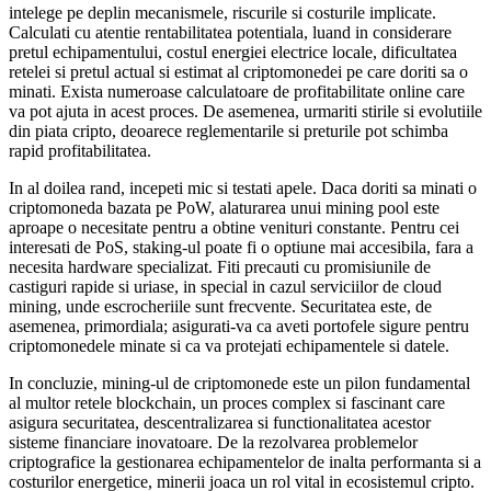
intelege pe deplin mecanismele, riscurile si costurile implicate.
Calculati cu atentie rentabilitatea potentiala, luand in considerare
pretul echipamentului, costul energiei electrice locale, dificultatea
retelei si pretul actual si estimat al criptomonedei pe care doriti sa o
minati. Exista numeroase calculatoare de profitabilitate online care
va pot ajuta in acest proces. De asemenea, urmariti stirile si evolutiile
din piata cripto, deoarece reglementarile si preturile pot schimba
rapid profitabilitatea.
In al doilea rand, incepeti mic si testati apele. Daca doriti sa minati o
criptomoneda bazata pe PoW, alaturarea unui mining pool este
aproape o necesitate pentru a obtine venituri constante. Pentru cei
interesati de PoS, staking-ul poate fi o optiune mai accesibila, fara a
necesita hardware specializat. Fiti precauti cu promisiunile de
castiguri rapide si uriase, in special in cazul serviciilor de cloud
mining, unde escrocheriile sunt frecvente. Securitatea este, de
asemenea, primordiala; asigurati-va ca aveti portofele sigure pentru
criptomonedele minate si ca va protejati echipamentele si datele.
In concluzie, mining-ul de criptomonede este un pilon fundamental
al multor retele blockchain, un proces complex si fascinant care
asigura securitatea, descentralizarea si functionalitatea acestor
sisteme financiare inovatoare. De la rezolvarea problemelor
criptografice la gestionarea echipamentelor de inalta performanta si a
costurilor energetice, minerii joaca un rol vital in ecosistemul cripto.