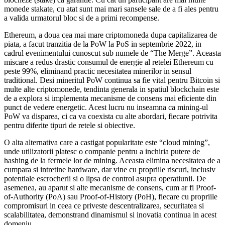
monede stakate, cu atat sunt mai mari sansele sale de a fi ales pentru
a valida urmatorul bloc si de a primi recompense.
Ethereum, a doua cea mai mare criptomoneda dupa capitalizarea de
piata, a facut tranzitia de la PoW la PoS in septembrie 2022, in
cadrul evenimentului cunoscut sub numele de “The Merge”. Aceasta
miscare a redus drastic consumul de energie al retelei Ethereum cu
peste 99%, eliminand practic necesitatea minerilor in sensul
traditional. Desi mineritul PoW continua sa fie vital pentru Bitcoin si
multe alte criptomonede, tendinta generala in spatiul blockchain este
de a explora si implementa mecanisme de consens mai eficiente din
punct de vedere energetic. Acest lucru nu inseamna ca mining-ul
PoW va disparea, ci ca va coexista cu alte abordari, fiecare potrivita
pentru diferite tipuri de retele si obiective.
O alta alternativa care a castigat popularitate este “cloud mining”,
unde utilizatorii platesc o companie pentru a inchiria putere de
hashing de la fermele lor de mining. Aceasta elimina necesitatea de a
cumpara si intretine hardware, dar vine cu propriile riscuri, inclusiv
potentiale escrocherii si o lipsa de control asupra operatiunii. De
asemenea, au aparut si alte mecanisme de consens, cum ar fi Proof-
of-Authority (PoA) sau Proof-of-History (PoH), fiecare cu propriile
compromisuri in ceea ce priveste descentralizarea, securitatea si
scalabilitatea, demonstrand dinamismul si inovatia continua in acest
domeniu.