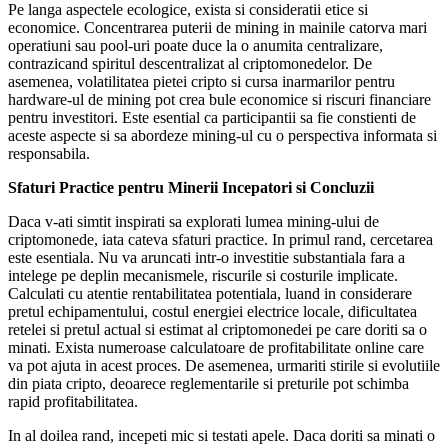
Pe langa aspectele ecologice, exista si consideratii etice si
economice. Concentrarea puterii de mining in mainile catorva mari
operatiuni sau pool-uri poate duce la o anumita centralizare,
contrazicand spiritul descentralizat al criptomonedelor. De
asemenea, volatilitatea pietei cripto si cursa inarmarilor pentru
hardware-ul de mining pot crea bule economice si riscuri financiare
pentru investitori. Este esential ca participantii sa fie constienti de
aceste aspecte si sa abordeze mining-ul cu o perspectiva informata si
responsabila.
Sfaturi Practice pentru Minerii Incepatori si Concluzii
Daca v-ati simtit inspirati sa explorati lumea mining-ului de
criptomonede, iata cateva sfaturi practice. In primul rand, cercetarea
este esentiala. Nu va aruncati intr-o investitie substantiala fara a
intelege pe deplin mecanismele, riscurile si costurile implicate.
Calculati cu atentie rentabilitatea potentiala, luand in considerare
pretul echipamentului, costul energiei electrice locale, dificultatea
retelei si pretul actual si estimat al criptomonedei pe care doriti sa o
minati. Exista numeroase calculatoare de profitabilitate online care
va pot ajuta in acest proces. De asemenea, urmariti stirile si evolutiile
din piata cripto, deoarece reglementarile si preturile pot schimba
rapid profitabilitatea.
In al doilea rand, incepeti mic si testati apele. Daca doriti sa minati o