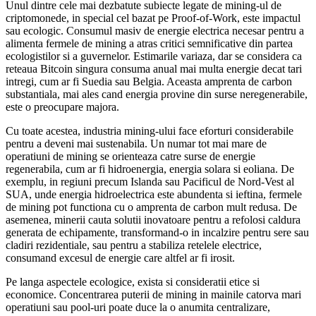
Unul dintre cele mai dezbatute subiecte legate de mining-ul de
criptomonede, in special cel bazat pe Proof-of-Work, este impactul
sau ecologic. Consumul masiv de energie electrica necesar pentru a
alimenta fermele de mining a atras critici semnificative din partea
ecologistilor si a guvernelor. Estimarile variaza, dar se considera ca
reteaua Bitcoin singura consuma anual mai multa energie decat tari
intregi, cum ar fi Suedia sau Belgia. Aceasta amprenta de carbon
substantiala, mai ales cand energia provine din surse neregenerabile,
este o preocupare majora.
Cu toate acestea, industria mining-ului face eforturi considerabile
pentru a deveni mai sustenabila. Un numar tot mai mare de
operatiuni de mining se orienteaza catre surse de energie
regenerabila, cum ar fi hidroenergia, energia solara si eoliana. De
exemplu, in regiuni precum Islanda sau Pacificul de Nord-Vest al
SUA, unde energia hidroelectrica este abundenta si ieftina, fermele
de mining pot functiona cu o amprenta de carbon mult redusa. De
asemenea, minerii cauta solutii inovatoare pentru a refolosi caldura
generata de echipamente, transformand-o in incalzire pentru sere sau
cladiri rezidentiale, sau pentru a stabiliza retelele electrice,
consumand excesul de energie care altfel ar fi irosit.
Pe langa aspectele ecologice, exista si consideratii etice si
economice. Concentrarea puterii de mining in mainile catorva mari
operatiuni sau pool-uri poate duce la o anumita centralizare,