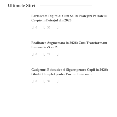
Ultimele Stiri
Fortareata Digitala: Cum Sa Iti Protejezi Portofelul
Crypto in Peisajul din 2026
0
36
Realitatea Augmentata in 2026: Cum Transformam
Lumea de Zi cu Zi
0
29
Gadgeturi Educative si Sigure pentru Copii in 2026:
Ghidul Complet pentru Parinti Informati
0
37