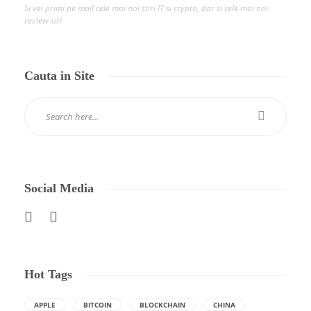
Si vei primi pe mail cele mai noi stiri IT si crypto, dar si cele mai noi
review-uri
Cauta in Site
Social Media
Hot Tags
APPLE
BITCOIN
BLOCKCHAIN
CHINA