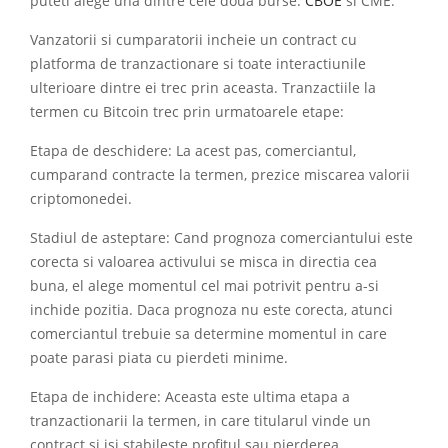
puteti alege una dintre cele doua burse:
CBOE
si CME.
Vanzatorii si cumparatorii incheie un contract cu
platforma de tranzactionare si toate interactiunile
ulterioare dintre ei trec prin aceasta. Tranzactiile la
termen cu Bitcoin trec prin urmatoarele etape:
Etapa de deschidere: La acest pas, comerciantul,
cumparand contracte la termen, prezice miscarea valorii
criptomonedei.
Stadiul de asteptare: Cand prognoza comerciantului este
corecta si valoarea activului se misca in directia cea
buna, el alege momentul cel mai potrivit pentru a-si
inchide pozitia. Daca prognoza nu este corecta, atunci
comerciantul trebuie sa determine momentul in care
poate parasi piata cu pierdeti minime.
Etapa de inchidere: Aceasta este ultima etapa a
tranzactionarii la termen, in care titularul vinde un
contract si isi stabileste profitul sau pierderea.