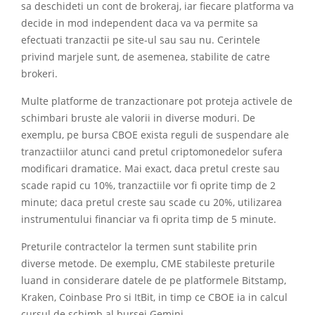
sa deschideti un cont de brokeraj, iar fiecare platforma va
decide in mod independent daca va va permite sa
efectuati tranzactii pe site-ul sau sau nu. Cerintele
privind marjele sunt, de asemenea, stabilite de catre
brokeri.
Multe platforme de tranzactionare pot proteja activele de
schimbari bruste ale valorii in diverse moduri. De
exemplu, pe bursa CBOE exista reguli de suspendare ale
tranzactiilor atunci cand pretul criptomonedelor sufera
modificari dramatice. Mai exact, daca pretul creste sau
scade rapid cu 10%, tranzactiile vor fi oprite timp de 2
minute; daca pretul creste sau scade cu 20%, utilizarea
instrumentului financiar va fi oprita timp de 5 minute.
Preturile contractelor la termen sunt stabilite prin
diverse metode. De exemplu, CME stabileste preturile
luand in considerare datele de pe platformele Bitstamp,
Kraken, Coinbase Pro si ItBit, in timp ce CBOE ia in calcul
cursul de schimb al bursei Gemini.