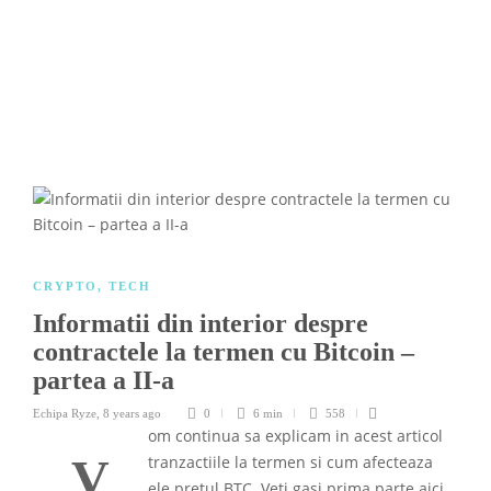
CRYPTO
,
TECH
Informatii din interior despre
contractele la termen cu Bitcoin –
partea a II-a
Echipa Ryze
,
8 years ago
0
6 min
558
om continua sa explicam in acest articol
V
tranzactiile la termen si cum afecteaza
ele pretul BTC. Veti gasi prima parte aici.