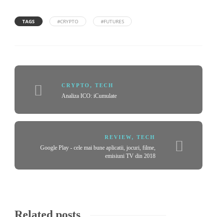
TAGS
#CRYPTO
#FUTURES
CRYPTO
,
TECH
Analiza ICO: iCumulate
REVIEW
,
TECH
Google Play - cele mai bune aplicatii, jocuri, filme,
emisiuni TV din 2018
Related posts