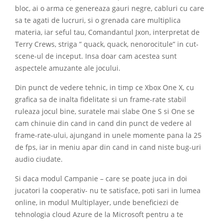
bloc, ai o arma ce genereaza gauri negre, cabluri cu care
sa te agati de lucruri, si o grenada care multiplica
materia, iar seful tau, Comandantul Jxon, interpretat de
Terry Crews, striga ” quack, quack, nenorocitule” in cut-
scene-ul de inceput. Insa doar cam acestea sunt
aspectele amuzante ale jocului.
Din punct de vedere tehnic, in timp ce Xbox One X, cu
grafica sa de inalta fidelitate si un frame-rate stabil
ruleaza jocul bine, suratele mai slabe One S si One se
cam chinuie din cand in cand din punct de vedere al
frame-rate-ului, ajungand in unele momente pana la 25
de fps, iar in meniu apar din cand in cand niste bug-uri
audio ciudate.
Si daca modul Campanie – care se poate juca in doi
jucatori la cooperativ- nu te satisface, poti sari in lumea
online, in modul Multiplayer, unde beneficiezi de
tehnologia cloud Azure de la Microsoft pentru a te