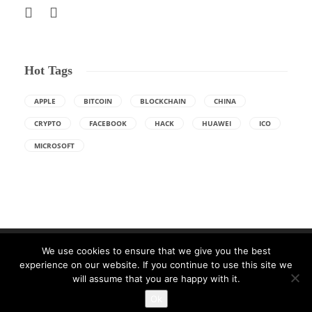
Hot Tags
APPLE
BITCOIN
BLOCKCHAIN
CHINA
CRYPTO
FACEBOOK
HACK
HUAWEI
ICO
MICROSOFT
We use cookies to ensure that we give you the best
experience on our website. If you continue to use this site we
will assume that you are happy with it.
Made with ❤ in Craiova. Gazduire Web furnizata de
THC.ro
Ok