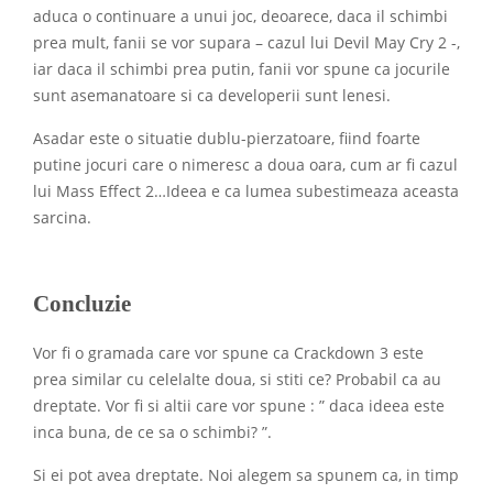
aduca o continuare a unui joc, deoarece, daca il schimbi
prea mult, fanii se vor supara – cazul lui Devil May Cry 2 -,
iar daca il schimbi prea putin, fanii vor spune ca jocurile
sunt asemanatoare si ca developerii sunt lenesi.
Asadar este o situatie dublu-pierzatoare, fiind foarte
putine jocuri care o nimeresc a doua oara, cum ar fi cazul
lui Mass Effect 2…Ideea e ca lumea subestimeaza aceasta
sarcina.
Concluzie
Vor fi o gramada care vor spune ca Crackdown 3 este
prea similar cu celelalte doua, si stiti ce? Probabil ca au
dreptate. Vor fi si altii care vor spune : ” daca ideea este
inca buna, de ce sa o schimbi? ”.
Si ei pot avea dreptate. Noi alegem sa spunem ca, in timp