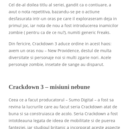
Cel de-al doilea titlu al seriei, gandit ca o contiuare, a
avut o nota repetitiva, bazandu-se pe o actiune
desfasurata intr-un oras pe care il exploraseram deja in
primul joc, iar nota de nou a fost introducerea inamicilor
zombie ( pentru ca de ce nu?), numiti generic Freaks.
Din fericire, Crackdown 3 aduce ordine in acest haos:
avem un oras nou – New Providence, destul de multa
diversitate si personaje noi si multi zgarie nori. Acele
personaje zombie, insetate de sange au disparut.
Crackdown 3 – misiuni nebune
Ceea ce a facut producatorul – Sumo Digital – a fost sa
revina la lucrurile care au facut seria Crackdown atat de
buna si sa construiasca de acolo. Seria Crackdown a fost
intotdeauna legata de ideea de mobilitate si de puerea
fanteziei, iar studioul britanic a incorporat aceste aspecte