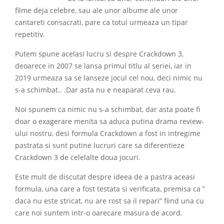
filme deja celebre, sau ale unor albume ale unor
cantareti consacrati, pare ca totul urmeaza un tipar
repetitiv.
Putem spune acelasi lucru si despre Crackdown 3,
deoarece in 2007 se lansa primul titlu al seriei, iar in
2019 urmeaza sa se lanseze jocul cel nou, deci nimic nu
s-a schimbat.. .Dar asta nu e neaparat ceva rau.
Noi spunem ca nimic nu s-a schimbat, dar asta poate fi
doar o exagerare menita sa aduca putina drama review-
ului nostru, desi formula Crackdown a fost in intregime
pastrata si sunt putine lucruri care sa diferentieze
Crackdown 3 de celelalte doua jocuri.
Este mult de discutat despre ideea de a pastra aceasi
formula, una care a fost testata si verificata, premisa ca ”
daca nu este stricat, nu are rost sa il repari” fiind una cu
care noi suntem intr-o oarecare masura de acord.