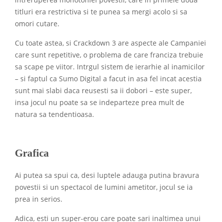
intreruperea monotoniei povestii, care in primele doua
titluri era restrictiva si te punea sa mergi acolo si sa
omori cutare.
Cu toate astea, si Crackdown 3 are aspecte ale Campaniei
care sunt repetitive, o problema de care franciza trebuie
sa scape pe viitor. Intrgul sistem de ierarhie al inamicilor
– si faptul ca Sumo Digital a facut in asa fel incat acestia
sunt mai slabi daca reusesti sa ii dobori – este super,
insa jocul nu poate sa se indeparteze prea mult de
natura sa tendentioasa.
Grafica
Ai putea sa spui ca, desi luptele adauga putina bravura
povestii si un spectacol de lumini ametitor, jocul se ia
prea in serios.
Adica, esti un super-erou care poate sari inaltimea unui