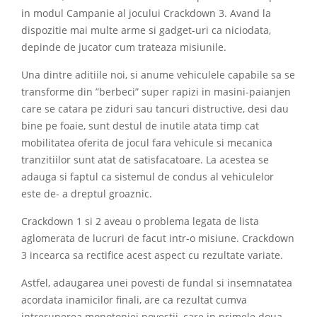
in modul Campanie al jocului Crackdown 3. Avand la
dispozitie mai multe arme si gadget-uri ca niciodata,
depinde de jucator cum trateaza misiunile.
Una dintre aditiile noi, si anume vehiculele capabile sa se
transforme din ”berbeci” super rapizi in masini-paianjen
care se catara pe ziduri sau tancuri distructive, desi dau
bine pe foaie, sunt destul de inutile atata timp cat
mobilitatea oferita de jocul fara vehicule si mecanica
tranzitiilor sunt atat de satisfacatoare. La acestea se
adauga si faptul ca sistemul de condus al vehiculelor
este de- a dreptul groaznic.
Crackdown 1 si 2 aveau o problema legata de lista
aglomerata de lucruri de facut intr-o misiune. Crackdown
3 incearca sa rectifice acest aspect cu rezultate variate.
Astfel, adaugarea unei povesti de fundal si insemnatatea
acordata inamicilor finali, are ca rezultat cumva