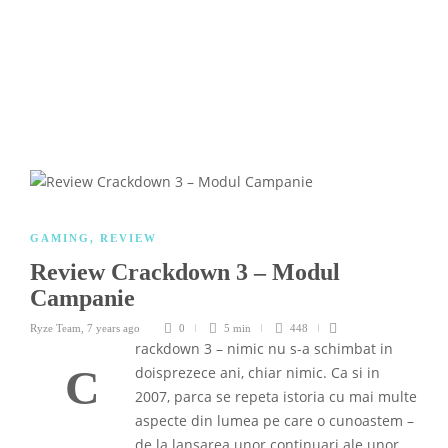
GAMING
,
REVIEW
Review Crackdown 3 – Modul
Campanie
Ryze Team
,
7 years ago
0
5 min
448
rackdown 3 – nimic nu s-a schimbat in
C
doisprezece ani, chiar nimic. Ca si in
2007, parca se repeta istoria cu mai multe
aspecte din lumea pe care o cunoastem –
de la lansarea unor continuari ale unor