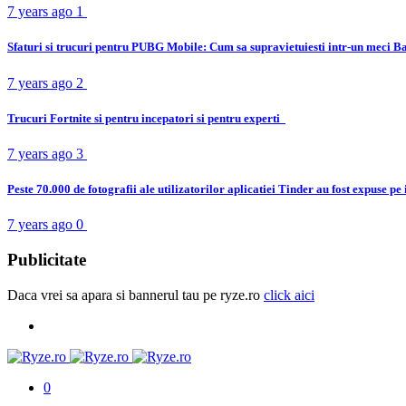
7 years ago
1
Sfaturi si trucuri pentru PUBG Mobile: Cum sa supravietuiesti intr-un meci B
7 years ago
2
Trucuri Fortnite si pentru incepatori si pentru experti
7 years ago
3
Peste 70.000 de fotografii ale utilizatorilor aplicatiei Tinder au fost expuse pe
7 years ago
0
Publicitate
Daca vrei sa apara si bannerul tau pe ryze.ro
click aici
0