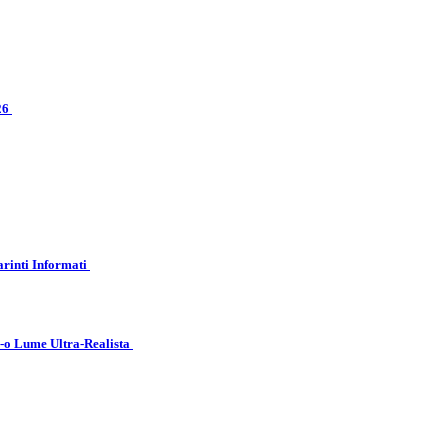
026
arinti Informati
r-o Lume Ultra-Realista