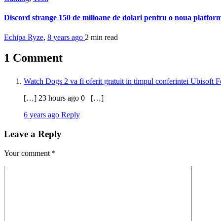
Discord strange 150 de milioane de dolari pentru o noua platfo
Echipa Ryze
,
8 years ago
2 min
read
1 Comment
Watch Dogs 2 va fi oferit gratuit in timpul conferintei Ubisoft 
[…] 23 hours ago 0 […]
6 years ago
Reply
Leave a Reply
Your comment
*