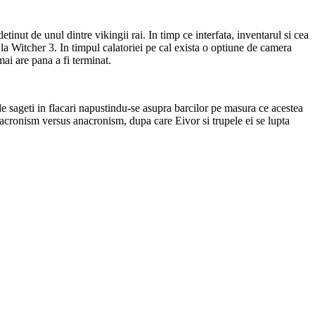
tinut de unul dintre vikingii rai. In timp ce interfata, inventarul si cea
a Witcher 3. In timpul calatoriei pe cal exista o optiune de camera
mai are pana a fi terminat.
e sageti in flacari napustindu-se asupra barcilor pe masura ce acestea
anacronism versus anacronism, dupa care Eivor si trupele ei se lupta