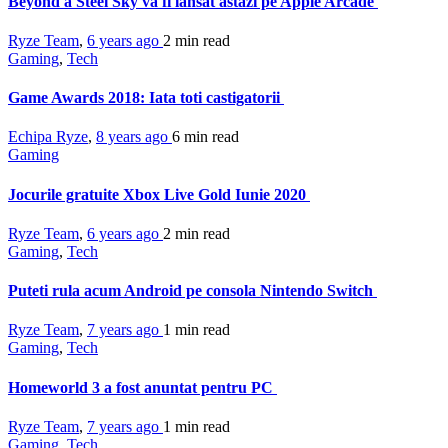
Beyond a Steel Sky va fi lansat astazi pe Apple Arcade
Ryze Team
,
6 years ago
2 min
read
Gaming
,
Tech
Game Awards 2018: Iata toti castigatorii
Echipa Ryze
,
8 years ago
6 min
read
Gaming
Jocurile gratuite Xbox Live Gold Iunie 2020
Ryze Team
,
6 years ago
2 min
read
Gaming
,
Tech
Puteti rula acum Android pe consola Nintendo Switch
Ryze Team
,
7 years ago
1 min
read
Gaming
,
Tech
Homeworld 3 a fost anuntat pentru PC
Ryze Team
,
7 years ago
1 min
read
Gaming
,
Tech