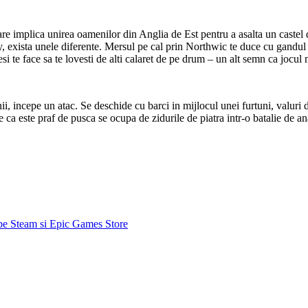
are implica unirea oamenilor din Anglia de Est pentru a asalta un castel de
, exista unele diferente. Mersul pe cal prin Northwic te duce cu gandul l
si te face sa te lovesti de alti calaret de pe drum – un alt semn ca jocul 
, incepe un atac. Se deschide cu barci in mijlocul unei furtuni, valuri d
e ca este praf de pusca se ocupa de zidurile de piatra intr-o batalie de 
 pe Steam si Epic Games Store