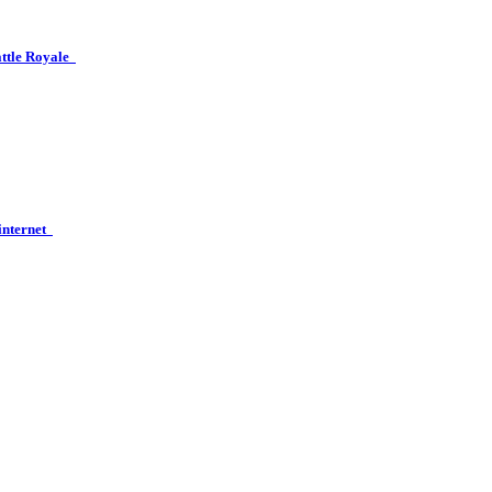
attle Royale
 internet