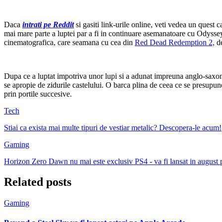
Daca
intrati pe Reddit
si gasiti link-urile online, veti vedea un quest c
mai mare parte a luptei par a fi in continuare asemanatoare cu Odyssey
cinematografica, care seamana cu cea din
Red Dead Redemption 2,
de
Dupa ce a luptat impotriva unor lupi si a adunat impreuna anglo-saxonii
se apropie de zidurile castelului. O barca plina de ceea ce se presupun
prin portile succesive.
Tech
Stiai ca exista mai multe tipuri de vestiar metalic? Descopera-le acum!
Gaming
Horizon Zero Dawn nu mai este exclusiv PS4 - va fi lansat in august
Related posts
Gaming