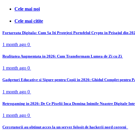
Cele mai noi
Cele mai citite
Fortareata Digitala: Cum Sa Iti Protejezi Portofelul Crypto in Peisajul din 2
1 month ago
0
Realitatea Augmentata in 2026: Cum Transformam Lumea de Zi cu Zi
1 month ago
0
Gadgeturi Educative si Sigure pentru Copii in 2026: Ghidul Complet pentru P
1 month ago
0
Retrogaming in 2026: De Ce Pixelii Inca Domina Inimile Noastre Digitale Int
1 month ago
0
Cercetatorii au obtinut acces la un server folosit de hackerii nord coreeni