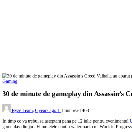
Gaming
30 de minute de gameplay din Assassin’s C
Ryze Team
,
6 years ago
1
1 min
read
463
I
n timp ce va trebui sa asteptam pana pe 12 iulie pentru evenimentul
U
gameplay din joc. Filmuletele contin watermark cu “Work in Progress”, 