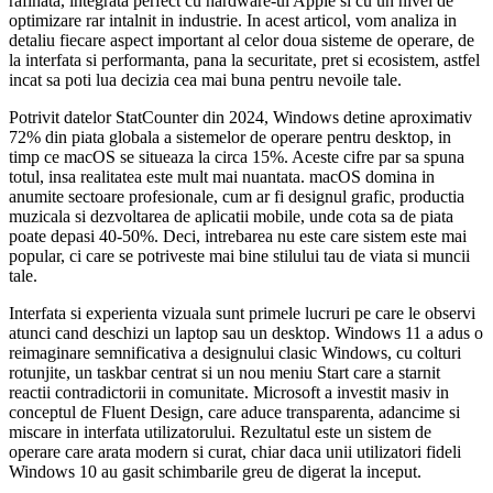
rafinata, integrata perfect cu hardware-ul Apple si cu un nivel de
optimizare rar intalnit in industrie. In acest articol, vom analiza in
detaliu fiecare aspect important al celor doua sisteme de operare, de
la interfata si performanta, pana la securitate, pret si ecosistem, astfel
incat sa poti lua decizia cea mai buna pentru nevoile tale.
Potrivit datelor StatCounter din 2024, Windows detine aproximativ
72% din piata globala a sistemelor de operare pentru desktop, in
timp ce macOS se situeaza la circa 15%. Aceste cifre par sa spuna
totul, insa realitatea este mult mai nuantata. macOS domina in
anumite sectoare profesionale, cum ar fi designul grafic, productia
muzicala si dezvoltarea de aplicatii mobile, unde cota sa de piata
poate depasi 40-50%. Deci, intrebarea nu este care sistem este mai
popular, ci care se potriveste mai bine stilului tau de viata si muncii
tale.
Interfata si experienta vizuala sunt primele lucruri pe care le observi
atunci cand deschizi un laptop sau un desktop. Windows 11 a adus o
reimaginare semnificativa a designului clasic Windows, cu colturi
rotunjite, un taskbar centrat si un nou meniu Start care a starnit
reactii contradictorii in comunitate. Microsoft a investit masiv in
conceptul de Fluent Design, care aduce transparenta, adancime si
miscare in interfata utilizatorului. Rezultatul este un sistem de
operare care arata modern si curat, chiar daca unii utilizatori fideli
Windows 10 au gasit schimbarile greu de digerat la inceput.