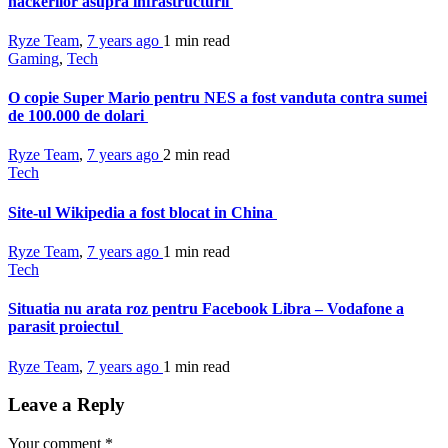
hackerilor asupra infrastructurii
Ryze Team
,
7 years ago
1 min
read
Gaming
,
Tech
O copie Super Mario pentru NES a fost vanduta contra sumei
de 100.000 de dolari
Ryze Team
,
7 years ago
2 min
read
Tech
Site-ul Wikipedia a fost blocat in China
Ryze Team
,
7 years ago
1 min
read
Tech
Situatia nu arata roz pentru Facebook Libra – Vodafone a
parasit proiectul
Ryze Team
,
7 years ago
1 min
read
Leave a Reply
Your comment
*