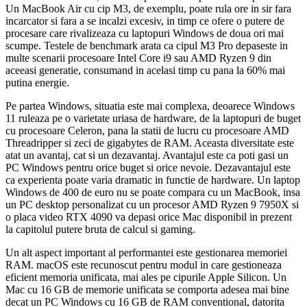
Un MacBook Air cu cip M3, de exemplu, poate rula ore in sir fara
incarcator si fara a se incalzi excesiv, in timp ce ofere o putere de
procesare care rivalizeaza cu laptopuri Windows de doua ori mai
scumpe. Testele de benchmark arata ca cipul M3 Pro depaseste in
multe scenarii procesoare Intel Core i9 sau AMD Ryzen 9 din
aceeasi generatie, consumand in acelasi timp cu pana la 60% mai
putina energie.
Pe partea Windows, situatia este mai complexa, deoarece Windows
11 ruleaza pe o varietate uriasa de hardware, de la laptopuri de buget
cu procesoare Celeron, pana la statii de lucru cu procesoare AMD
Threadripper si zeci de gigabytes de RAM. Aceasta diversitate este
atat un avantaj, cat si un dezavantaj. Avantajul este ca poti gasi un
PC Windows pentru orice buget si orice nevoie. Dezavantajul este
ca experienta poate varia dramatic in functie de hardware. Un laptop
Windows de 400 de euro nu se poate compara cu un MacBook, insa
un PC desktop personalizat cu un procesor AMD Ryzen 9 7950X si
o placa video RTX 4090 va depasi orice Mac disponibil in prezent
la capitolul putere bruta de calcul si gaming.
Un alt aspect important al performantei este gestionarea memoriei
RAM. macOS este recunoscut pentru modul in care gestioneaza
eficient memoria unificata, mai ales pe cipurile Apple Silicon. Un
Mac cu 16 GB de memorie unificata se comporta adesea mai bine
decat un PC Windows cu 16 GB de RAM conventional, datorita