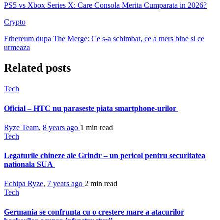
PS5 vs Xbox Series X: Care Consola Merita Cumparata in 2026?
Crypto
Ethereum dupa The Merge: Ce s-a schimbat, ce a mers bine si ce
urmeaza
Related posts
Tech
Oficial – HTC nu paraseste piata smartphone-urilor
Ryze Team
,
8 years ago
1 min
read
Tech
Legaturile chineze ale Grindr – un pericol pentru securitatea
nationala SUA
Echipa Ryze
,
7 years ago
2 min
read
Tech
Germania se confrunta cu o crestere mare a atacurilor