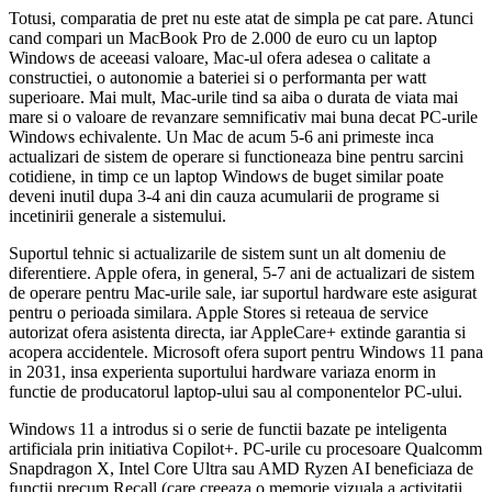
Totusi, comparatia de pret nu este atat de simpla pe cat pare. Atunci
cand compari un MacBook Pro de 2.000 de euro cu un laptop
Windows de aceeasi valoare, Mac-ul ofera adesea o calitate a
constructiei, o autonomie a bateriei si o performanta per watt
superioare. Mai mult, Mac-urile tind sa aiba o durata de viata mai
mare si o valoare de revanzare semnificativ mai buna decat PC-urile
Windows echivalente. Un Mac de acum 5-6 ani primeste inca
actualizari de sistem de operare si functioneaza bine pentru sarcini
cotidiene, in timp ce un laptop Windows de buget similar poate
deveni inutil dupa 3-4 ani din cauza acumularii de programe si
incetinirii generale a sistemului.
Suportul tehnic si actualizarile de sistem sunt un alt domeniu de
diferentiere. Apple ofera, in general, 5-7 ani de actualizari de sistem
de operare pentru Mac-urile sale, iar suportul hardware este asigurat
pentru o perioada similara. Apple Stores si reteaua de service
autorizat ofera asistenta directa, iar AppleCare+ extinde garantia si
acopera accidentele. Microsoft ofera suport pentru Windows 11 pana
in 2031, insa experienta suportului hardware variaza enorm in
functie de producatorul laptop-ului sau al componentelor PC-ului.
Windows 11 a introdus si o serie de functii bazate pe inteligenta
artificiala prin initiativa Copilot+. PC-urile cu procesoare Qualcomm
Snapdragon X, Intel Core Ultra sau AMD Ryzen AI beneficiaza de
functii precum Recall (care creeaza o memorie vizuala a activitatii