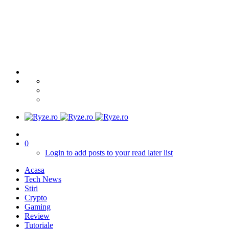
0
Login to add posts to your read later list
Acasa
Tech News
Stiri
Crypto
Gaming
Review
Tutoriale