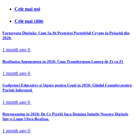
Cele mai noi
Cele mai citite
Fortareata Digitala: Cum Sa Iti Protejezi Portofelul Crypto in Peisajul din
2026
1 month ago
0
Realitatea Augmentata in 2026: Cum Transformam Lumea de Zi cu Zi
1 month ago
0
Gadgeturi Educative si Sigure pentru Copii in 2026: Ghidul Complet pentru
Parinti Informati
1 month ago
0
Retrogaming in 2026: De Ce Pixelii Inca Domina Inimile Noastre Digitale
Intr-o Lume Ultra-Realista
1 month ago
0