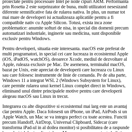
proiectate pentru procesoare Intel pe noile cipuri ARM. Performanta
prin Rosetta 2 este surprinzator de buna, multi utilizatori nesesizand
diferente semnificative fata de rularea nativa. In plus, un numar tot
mai mare de developeri isi actualizeaza aplicatiile pentru a fi
compatibile nativ cu Apple Silicon. Totusi, exista inca zone
problematice: anumite softuri de nisa, in special din domenii precum
automatizari industriale, inginerie sau medicina, sunt disponibile
exclusiv pentru Windows.
Pentru developeri, situatia este interesanta. macOS este preferat de
multi programatori, in special cei care lucreaza in ecosistemul Apple
(iOS, iPadOS, watchOS), deoarece Xcode, mediul de dezvoltare al
Apple, ruleaza exclusiv pe Mac. De asemenea, terminalul macOS,
bazat pe Unix, este apreciat de developerii care lucreaza cu Linux
sau care folosesc instrumente de linie de comanda. Pe de alta parte,
Windows 11 a integrat WSL 2 (Windows Subsystem for Linux),
care permite rularea unui kernel Linux complet direct in Windows,
eliminand unul dintre principalele motive pentru care developerii
alegeau macOS sau Linux in trecut.
Integrarea cu alte dispozitive si ecosistemul mai larg este un avantaj
clar pentru Apple. Daca folosesti un iPhone, un iPad, AirPods si un
Apple Watch, un Mac se va integra perfect cu toate acestea. Functii
precum Handoff, AirDrop, Universal Clipboard, Sidecar (care
transforma iPad-ul in al doilea monitor) si posibilitatea de a raspunde