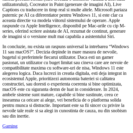
utilizatorului), Cocreator in Paint (generare de imagini AI), Live
Captions cu traducere in timp real si multe altele. Microsoft pariaza
puternic pe AI ca diferentiator pentru Windows 11, si este clar ca
aceasta directie va modela viitorul sistemului de operare. Apple
raspunde cu Apple Intelligence, disponibil pe Mac-urile cu cip M-
series, oferind scriere asistata de AI, rezumat de continut, generare
de imagini si o versiune mult mai capabila a asistentului Siri.
In concluzie, nu exista un raspuns universal la intrebarea “Windows
11 sau macOS?”. Decizia depinde in mare masura de nevoile,
bugetul si preferintele fiecarui utilizator. Daca esti un gamer
pasionat, un utilizator cu buget limitat sau cineva care are nevoie de
compatibilitate maxima cu software-uri de nisa, Windows 11 este
alegerea logica. Daca lucrezi in creatia digitala, esti deja integrat in
ecosistemul Apple, prioritizezi autonomia bateriei si calitatea
constructiei, sau doresti o experienta coerenta si bine optimizata,
macOS este cu siguranta demn de luat in considerare. In 2024,
ambele sisteme sunt mature, capabile si bine sustinute, ceea ce
inseamna ca oricare ai alege, vei beneficia de o platforma solida
pentru munca si distractie. Important este sa fii sincer cu privire la
nevoile tale reale si sa alegi in cunostinta de cauza, nu din snobism
sau din inertie.
Gaming