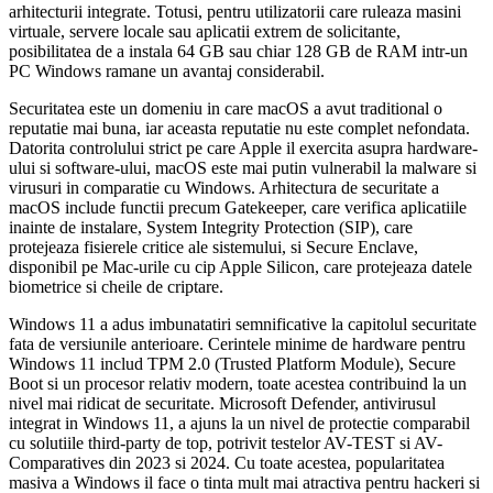
arhitecturii integrate. Totusi, pentru utilizatorii care ruleaza masini
virtuale, servere locale sau aplicatii extrem de solicitante,
posibilitatea de a instala 64 GB sau chiar 128 GB de RAM intr-un
PC Windows ramane un avantaj considerabil.
Securitatea este un domeniu in care macOS a avut traditional o
reputatie mai buna, iar aceasta reputatie nu este complet nefondata.
Datorita controlului strict pe care Apple il exercita asupra hardware-
ului si software-ului, macOS este mai putin vulnerabil la malware si
virusuri in comparatie cu Windows. Arhitectura de securitate a
macOS include functii precum Gatekeeper, care verifica aplicatiile
inainte de instalare, System Integrity Protection (SIP), care
protejeaza fisierele critice ale sistemului, si Secure Enclave,
disponibil pe Mac-urile cu cip Apple Silicon, care protejeaza datele
biometrice si cheile de criptare.
Windows 11 a adus imbunatatiri semnificative la capitolul securitate
fata de versiunile anterioare. Cerintele minime de hardware pentru
Windows 11 includ TPM 2.0 (Trusted Platform Module), Secure
Boot si un procesor relativ modern, toate acestea contribuind la un
nivel mai ridicat de securitate. Microsoft Defender, antivirusul
integrat in Windows 11, a ajuns la un nivel de protectie comparabil
cu solutiile third-party de top, potrivit testelor AV-TEST si AV-
Comparatives din 2023 si 2024. Cu toate acestea, popularitatea
masiva a Windows il face o tinta mult mai atractiva pentru hackeri si