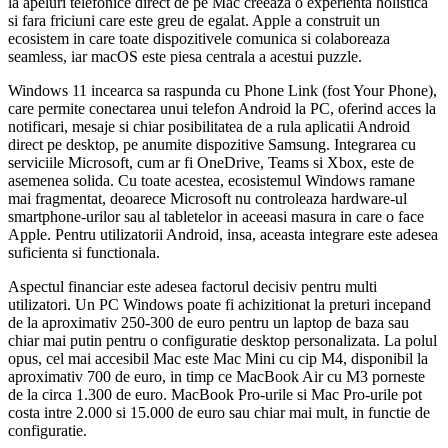
la apeluri telefonice direct de pe Mac creeaza o experienta holistica
si fara friciuni care este greu de egalat. Apple a construit un
ecosistem in care toate dispozitivele comunica si colaboreaza
seamless, iar macOS este piesa centrala a acestui puzzle.
Windows 11 incearca sa raspunda cu Phone Link (fost Your Phone),
care permite conectarea unui telefon Android la PC, oferind acces la
notificari, mesaje si chiar posibilitatea de a rula aplicatii Android
direct pe desktop, pe anumite dispozitive Samsung. Integrarea cu
serviciile Microsoft, cum ar fi OneDrive, Teams si Xbox, este de
asemenea solida. Cu toate acestea, ecosistemul Windows ramane
mai fragmentat, deoarece Microsoft nu controleaza hardware-ul
smartphone-urilor sau al tabletelor in aceeasi masura in care o face
Apple. Pentru utilizatorii Android, insa, aceasta integrare este adesea
suficienta si functionala.
Aspectul financiar este adesea factorul decisiv pentru multi
utilizatori. Un PC Windows poate fi achizitionat la preturi incepand
de la aproximativ 250-300 de euro pentru un laptop de baza sau
chiar mai putin pentru o configuratie desktop personalizata. La polul
opus, cel mai accesibil Mac este Mac Mini cu cip M4, disponibil la
aproximativ 700 de euro, in timp ce MacBook Air cu M3 porneste
de la circa 1.300 de euro. MacBook Pro-urile si Mac Pro-urile pot
costa intre 2.000 si 15.000 de euro sau chiar mai mult, in functie de
configuratie.