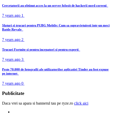
Cercetatorii au obtinut acces la un server folosit de hackerii nord coreeni
7 years ago
1
Sfaturi si trucuri pentru PUBG Mobile: Cum sa supravietuiesti intr-un meci
Battle Royale
7 years ago
2
Trucuri Fortnite si pentru incepatori si pentru experti
7 years ago
3
Peste 70.000 de fotografii ale utilizatorilor aplicatiei Tinder au fost expuse
pe internet
7 years ago
0
Publicitate
Daca vrei sa apara si bannerul tau pe ryze.ro
click aici