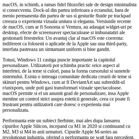
macOS, in schimb, a ramas fidel filozofiei sale de design minimalista
si consecventa. Dock-ul din partea inferioara a ecranului, bara de
meniu permanenta din partea de sus si gesturile fluide pe trackpad
creeaza o experienta vizuala unitara si eleganta. Versiunile recente
de macOS, cum ar fi Sonoma si Ventura, au adaugat widget-uri pe
desktop, efecte de screensaver spectaculoase si imbunatatiri ale
gestionarii ferestrelor. Un avantaj clar al macOS este coerenta:
indiferent ca folosesti o aplicatie de la Apple sau una third-party,
interfata pastreaza un simtamant uniform si bine gandit.
Totusi, Windows 11 castiga puncte importante la capitolul
personalizare. Utilizatorii pot schimba practic orice aspect al
interfetei, de la teme si culori, pana la forma cursorului si sunetele
sistemului. Exista o intreaga comunitate dedicata crearii de teme si
skinuri pentru Windows, cum ar fi DeviantArt sau subreddit-ul
r/unixporn, unde poti gasi transformari vizuale spectaculoase.
macOS permite si el un anumit grad de personalizare, insa Apple
mentine un control strict asupra esteticii generale, ceea ce poate fi
frustrant pentru utilizatorii care doresc o experienta mai
personalizata.
Performanta este un subiect fierbinte, mai ales dupa lansarea
cipurilor Apple Silicon, incepand cu M1 in 2020 si continuand cu
M2, M3 si M4 in anii urmatori. Cipurile Apple M-series au
revolutionat industria, oferind o performanta pe watt fara precedent.