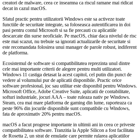
creatori de malware, ceea ce inseamna ca riscul ramane mai ridicat
decat in cazul macOS.
Sfatul practic pentru utilizatorii Windows este sa activeze toate
functiile de securitate integrate, sa foloseasca autentificarea in doi
pasi pentru contul Microsoft si sa fie precauti cu aplicatiile
descarcate din surse neoficiale. Pe macOS, chiar daca nivelul de risc
este mai scazut, nu trebuie sa ignorati actualizarile de securitate si
este recomandata folosirea unui manager de parole robust, indiferent
de platforma.
Ecosistemul de software si compatibilitatea reprezinta unul dintre
cele mai importante criterii de alegere pentru multi utilizatori.
Windows 11 castiga detasat la acest capitol, cel putin din punct de
vedere al volumului pur de aplicatii disponibile. Practic orice
software profesional, joc sau utilitar este disponibil pentru Windows.
Microsoft Office, Adobe Creative Suite, aplicatii de contabilitate,
softuri industriale, jocuri AAA – toate ruleaza nativ pe Windows.
Steam, cea mai mare platforma de gaming din lume, raporteaza ca
peste 96% din jocurile disponibile sunt compatibile cu Windows,
fata de aproximativ 20% pentru macOS.
macOS a facut progrese importante in ultimii ani in ceea ce priveste
compatibilitatea software. Tranzitia la Apple Silicon a fost facilitata
de Rosetta 2, un strat de emulatie care permite rularea aplicatiilor