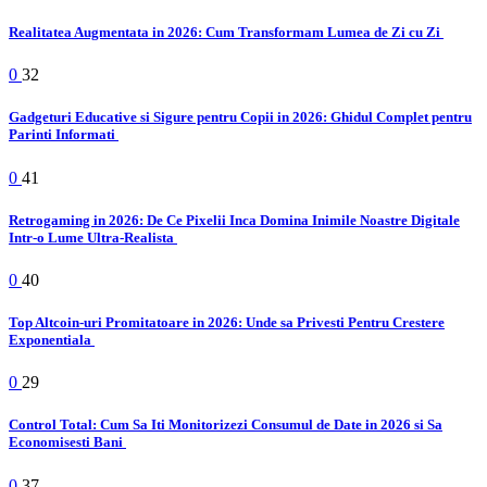
Realitatea Augmentata in 2026: Cum Transformam Lumea de Zi cu Zi
0
32
Gadgeturi Educative si Sigure pentru Copii in 2026: Ghidul Complet pentru
Parinti Informati
0
41
Retrogaming in 2026: De Ce Pixelii Inca Domina Inimile Noastre Digitale
Intr-o Lume Ultra-Realista
0
40
Top Altcoin-uri Promitatoare in 2026: Unde sa Privesti Pentru Crestere
Exponentiala
0
29
Control Total: Cum Sa Iti Monitorizezi Consumul de Date in 2026 si Sa
Economisesti Bani
0
37