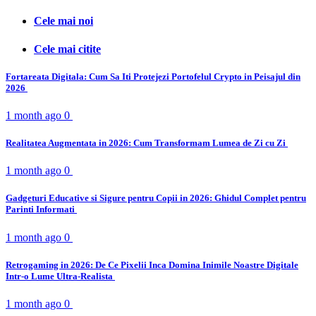
Cele mai noi
Cele mai citite
Fortareata Digitala: Cum Sa Iti Protejezi Portofelul Crypto in Peisajul din
2026
1 month ago
0
Realitatea Augmentata in 2026: Cum Transformam Lumea de Zi cu Zi
1 month ago
0
Gadgeturi Educative si Sigure pentru Copii in 2026: Ghidul Complet pentru
Parinti Informati
1 month ago
0
Retrogaming in 2026: De Ce Pixelii Inca Domina Inimile Noastre Digitale
Intr-o Lume Ultra-Realista
1 month ago
0