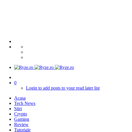
0
Login to add posts to your read later list
Acasa
Tech News
Stiri
Crypto
Gaming
Review
Tutoriale