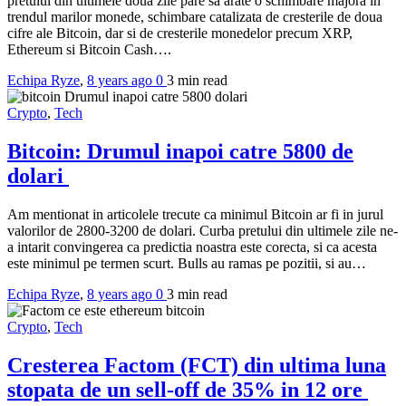
pretului din ultimele doua zile pare sa arate o schimbare majora in
trendul marilor monede, schimbare catalizata de cresterile de doua
cifre ale Bitcoin, dar si de cresterile monedelor precum XRP,
Ethereum si Bitcoin Cash….
Echipa Ryze
,
8 years ago
0
3 min
read
Crypto
,
Tech
Bitcoin: Drumul inapoi catre 5800 de
dolari
Am mentionat in articolele trecute ca minimul Bitcoin ar fi in jurul
valorilor de 2800-3200 de dolari. Curba pretului din ultimele zile ne-
a intarit convingerea ca predictia noastra este corecta, si ca acesta
este minimul pe termen scurt. Bulls au ramas pe pozitii, si au…
Echipa Ryze
,
8 years ago
0
3 min
read
Crypto
,
Tech
Cresterea Factom (FCT) din ultima luna
stopata de un sell-off de 35% in 12 ore