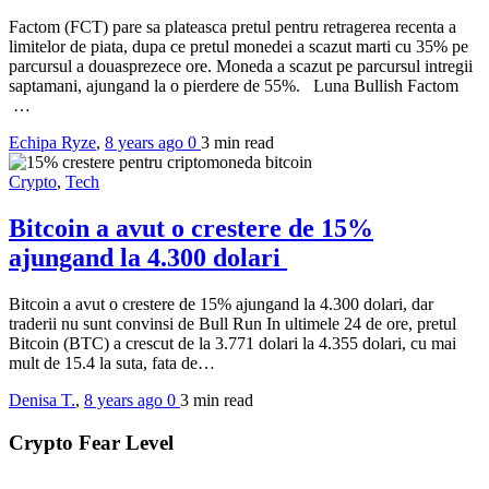
Factom (FCT) pare sa plateasca pretul pentru retragerea recenta a
limitelor de piata, dupa ce pretul monedei a scazut marti cu 35% pe
parcursul a douasprezece ore. Moneda a scazut pe parcursul intregii
saptamani, ajungand la o pierdere de 55%. Luna Bullish Factom
…
Echipa Ryze
,
8 years ago
0
3 min
read
Crypto
,
Tech
Bitcoin a avut o crestere de 15%
ajungand la 4.300 dolari
Bitcoin a avut o crestere de 15% ajungand la 4.300 dolari, dar
traderii nu sunt convinsi de Bull Run In ultimele 24 de ore, pretul
Bitcoin (BTC) a crescut de la 3.771 dolari la 4.355 dolari, cu mai
mult de 15.4 la suta, fata de…
Denisa T.
,
8 years ago
0
3 min
read
Crypto Fear Level