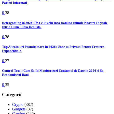
Parinti Informati
0
38
Retrogaming in 2026: De Ce Pixelii Inca Domina Inimile Noastre Digitale
Intr-o Lume Ultra-Realista
0
38
Top Altcoin-uri Promitatoare in 2026: Unde sa Privesti Pentru Crestere
Exponentiala
0
27
Control Total: Cum Sa Iti Monitorizezi Consumul de Date in 2026 si Sa
Economisesti Bani
0
35
Categorii
Crypto
(382)
Gadgets
(37)
Gaming
(249)