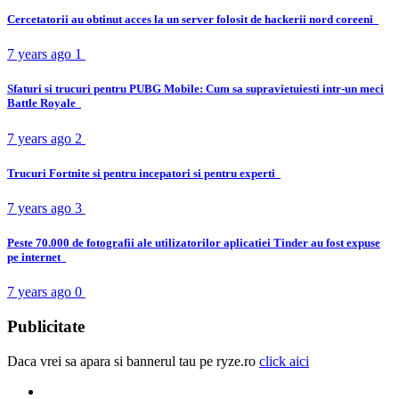
Cercetatorii au obtinut acces la un server folosit de hackerii nord coreeni
7 years ago
1
Sfaturi si trucuri pentru PUBG Mobile: Cum sa supravietuiesti intr-un meci
Battle Royale
7 years ago
2
Trucuri Fortnite si pentru incepatori si pentru experti
7 years ago
3
Peste 70.000 de fotografii ale utilizatorilor aplicatiei Tinder au fost expuse
pe internet
7 years ago
0
Publicitate
Daca vrei sa apara si bannerul tau pe ryze.ro
click aici