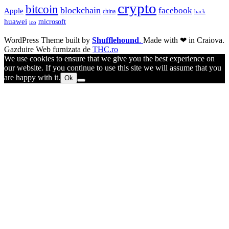
crypto
bitcoin
blockchain
facebook
Apple
china
hack
huawei
microsoft
ico
WordPress Theme built by
Shufflehound
.
Made with ❤ in Craiova.
Gazduire Web furnizata de
THC.ro
We use cookies to ensure that we give you the best experience on
our website. If you continue to use this site we will assume that you
are happy with it.
Ok