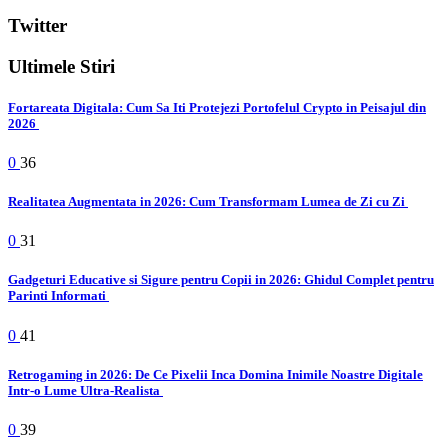
Twitter
Ultimele Stiri
Fortareata Digitala: Cum Sa Iti Protejezi Portofelul Crypto in Peisajul din
2026
0
36
Realitatea Augmentata in 2026: Cum Transformam Lumea de Zi cu Zi
0
31
Gadgeturi Educative si Sigure pentru Copii in 2026: Ghidul Complet pentru
Parinti Informati
0
41
Retrogaming in 2026: De Ce Pixelii Inca Domina Inimile Noastre Digitale
Intr-o Lume Ultra-Realista
0
39