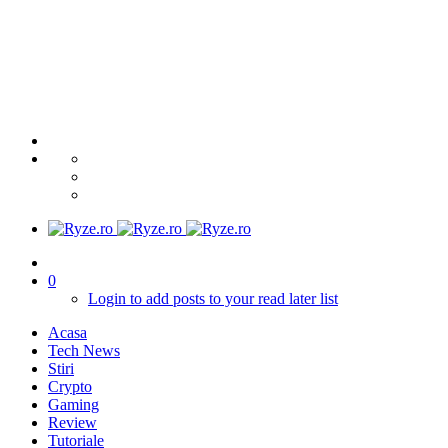
0
Login to add posts to your read later list
Acasa
Tech News
Stiri
Crypto
Gaming
Review
Tutoriale