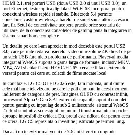
HDMI 2.1, trei porturi USB (doua USB 2.0 si unul USB 3.0), un
port Ethernet, iesire optica digitala si Wi-Fi 6E incorporat pentru
conexiuni wireless rapide si stabile. Bluetooth 5.4 permite
conectarea castilor wireless, a barelor de sunet sau a altor accesorii
fara fir. Setul de conectivitate acopera practic orice scenariu de
utilizare, de la conectarea consolelor de gaming pana la integrarea in
sisteme smart home complexe.
Un detaliu pe care l-am apreciat in mod deosebit este portul USB
3.0, care permite redarea fisierelor video in rezolutie 4K direct de pe
un stick USB fara nicio problema de performanta. Player-ul media
integrat al WebOS suporta o gama larga de formate, inclusiv MKV,
MP4, AVI si chiar fisiere HEVC/H.265, ceea ce il face extrem de
versatil pentru cei care au colectii de filme stocate local.
In concluzie, LG C5 OLED 2026 este, fara indoiala, unul dintre
cele mai bune televizoare pe care le poti cumpara in acest moment,
indiferent de categoria de pret. Imaginea OLED cu contrast infinit,
procesorul Alpha 9 Gen 8 AI extrem de capabil, suportul complet
pentru gaming cu input lag de sub 2 milisecunde, sistemul WebOS
25 fluid si intuitiv, si designul premium il transforma intr-un pachet
aproape imposibil de criticat. Da, pretul este ridicat, dar pentru ceea
ce ofera, LG C5 reprezinta o investitie justificata pe termen lung.
Daca ai un televizor mai vechi de 5-6 ani si vrei un upgrade