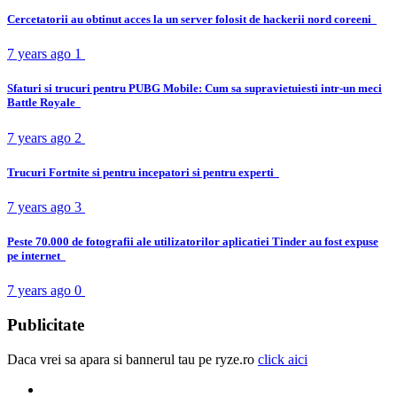
Cercetatorii au obtinut acces la un server folosit de hackerii nord coreeni
7 years ago
1
Sfaturi si trucuri pentru PUBG Mobile: Cum sa supravietuiesti intr-un meci
Battle Royale
7 years ago
2
Trucuri Fortnite si pentru incepatori si pentru experti
7 years ago
3
Peste 70.000 de fotografii ale utilizatorilor aplicatiei Tinder au fost expuse
pe internet
7 years ago
0
Publicitate
Daca vrei sa apara si bannerul tau pe ryze.ro
click aici