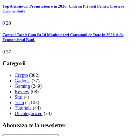
Top Altcoin-uri Promitatoare in 2026: Unde sa Privesti Pentru Crestere
Exponentiala
0
28
Control Total: Cum Sa Iti Monitorizezi Consumul de Date in 2026 si Sa
Economisesti Bani
0
37
Categorii
Crypto
(382)
Gadgets
(37)
Gaming
(249)
Review
(68)
Stiri
(4)
Tech
(1,103)
Tutoriale
(44)
Uncategorized
(33)
Aboneaza-te la newsletter