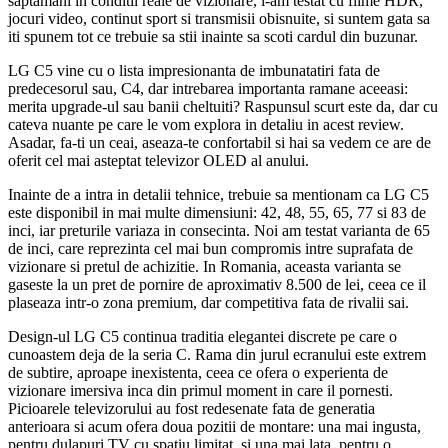
saptamani in conditii reale de vizionare, l-am testat cu filme HDR,
jocuri video, continut sport si transmisii obisnuite, si suntem gata sa
iti spunem tot ce trebuie sa stii inainte sa scoti cardul din buzunar.
LG C5 vine cu o lista impresionanta de imbunatatiri fata de
predecesorul sau, C4, dar intrebarea importanta ramane aceeasi:
merita upgrade-ul sau banii cheltuiti? Raspunsul scurt este da, dar cu
cateva nuante pe care le vom explora in detaliu in acest review.
Asadar, fa-ti un ceai, aseaza-te confortabil si hai sa vedem ce are de
oferit cel mai asteptat televizor OLED al anului.
Inainte de a intra in detalii tehnice, trebuie sa mentionam ca LG C5
este disponibil in mai multe dimensiuni: 42, 48, 55, 65, 77 si 83 de
inci, iar preturile variaza in consecinta. Noi am testat varianta de 65
de inci, care reprezinta cel mai bun compromis intre suprafata de
vizionare si pretul de achizitie. In Romania, aceasta varianta se
gaseste la un pret de pornire de aproximativ 8.500 de lei, ceea ce il
plaseaza intr-o zona premium, dar competitiva fata de rivalii sai.
Design-ul LG C5 continua traditia elegantei discrete pe care o
cunoastem deja de la seria C. Rama din jurul ecranului este extrem
de subtire, aproape inexistenta, ceea ce ofera o experienta de
vizionare imersiva inca din primul moment in care il pornesti.
Picioarele televizorului au fost redesenate fata de generatia
anterioara si acum ofera doua pozitii de montare: una mai ingusta,
pentru dulapuri TV cu spatiu limitat, si una mai lata, pentru o