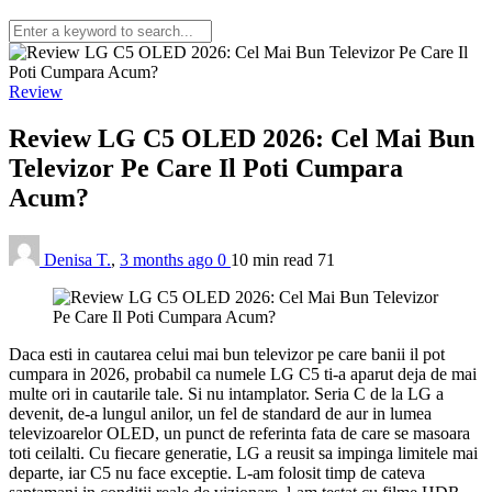
Review
Review LG C5 OLED 2026: Cel Mai Bun
Televizor Pe Care Il Poti Cumpara
Acum?
Denisa T.
,
3 months ago
0
10 min
read
71
Daca esti in cautarea celui mai bun televizor pe care banii il pot
cumpara in 2026, probabil ca numele LG C5 ti-a aparut deja de mai
multe ori in cautarile tale. Si nu intamplator. Seria C de la LG a
devenit, de-a lungul anilor, un fel de standard de aur in lumea
televizoarelor OLED, un punct de referinta fata de care se masoara
toti ceilalti. Cu fiecare generatie, LG a reusit sa impinga limitele mai
departe, iar C5 nu face exceptie. L-am folosit timp de cateva