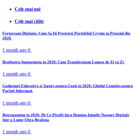
Cele mai noi
Cele mai citite
Fortareata Digitala: Cum Sa Iti Protejezi Portofelul Crypto in Peisajul din
2026
1 month ago
0
Realitatea Augmentata in 2026: Cum Transformam Lumea de Zi cu Zi
1 month ago
0
Gadgeturi Educative si Sigure pentru Copii in 2026: Ghidul Complet pentru
Parinti Informati
1 month ago
0
Retrogaming in 2026: De Ce Pixelii Inca Domina Inimile Noastre Digitale
Intr-o Lume Ultra-Realista
1 month ago
0