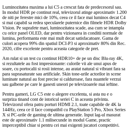
Luminozitatea maxima a lui C5 a crescut fata de predecesorul sau.
In modul HDR pe continut real, televizorul atinge aproximativ 1.200
de niti pe ferestre mici de 10%, ceea ce il face mai luminos decat C4
si mai capabil sa redea specularele puternice din filmele HDR Dolby
Vision. Pe suprafete mari, luminozitatea scade, asa cum se intampla
cu orice panel OLED, dar pentru vizionarea in conditii normale de
lumina, performanta este mai mult decat satisfacatoare. Gama de
culori acopera 99% din spatiul DCI-P3 si aproximativ 80% din Rec.
2020, cifre excelente pentru aceasta categorie de pret.
Am rulat si un test cu continut HDR10+ de pe un disc Blu-ray 4K,
si rezultatele au fost impresionante: culorile vii ale unui apus de
soare, cu portocalii si rosii intense, au aratat natural si vibrant fara sa
para suprasaturate sau artificiale. Skin tone-urile actorilor in scene
luminate natural au fost precise si calduroase, fara nuantele verzui
sau galbene pe care le gasesti uneori pe televizoarele mai ieftine.
Pentru gameri, LG C5 este o alegere excelenta, si asta nu e o
surpriza tinand cont de istoricul seriei C in aceasta privinta.
Televizorul ofera patru porturi HDMI 2.1, toate capabile de 4K la
144Hz, ceea ce il face compatibil cu PlayStation 5 Pro, Xbox Series
X si PC-urile de gaming de ultima generatie. Input lag-ul masurat
este de aproximativ 1.1 milisecunde in modul Game, practic
imperceptibil chiar si pentru cei mai exigenti jucatori competitivi.