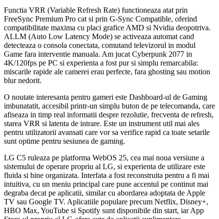
Functia VRR (Variable Refresh Rate) functioneaza atat prin
FreeSync Premium Pro cat si prin G-Sync Compatible, oferind
compatibilitate maxima cu placi grafice AMD si Nvidia deopotriva.
ALLM (Auto Low Latency Mode) se activeaza automat cand
detecteaza o consola conectata, comutand televizorul in modul
Game fara interventie manuala. Am jucat Cyberpunk 2077 in
4K/120fps pe PC si experienta a fost pur si simplu remarcabila:
miscarile rapide ale camerei erau perfecte, fara ghosting sau motion
blur nedorit.
O noutate interesanta pentru gameri este Dashboard-ul de Gaming
imbunatatit, accesibil printr-un simplu buton de pe telecomanda, care
afiseaza in timp real informatii despre rezolutie, frecventa de refresh,
starea VRR si latenta de intrare. Este un instrument util mai ales
pentru utilizatorii avansati care vor sa verifice rapid ca toate setarile
sunt optime pentru sesiunea de gaming.
LG C5 ruleaza pe platforma WebOS 25, cea mai noua versiune a
sistemului de operare propriu al LG, si experienta de utilizare este
fluida si bine organizata. Interfata a fost reconstruita pentru a fi mai
intuitiva, cu un meniu principal care pune accentul pe continut mai
degraba decat pe aplicatii, similar cu abordarea adoptata de Apple
TV sau Google TV. Aplicatiile populare precum Netflix, Disney+,
HBO Max, YouTube si Spotify sunt disponibile din start, iar App