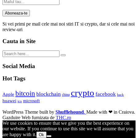
Si vei primi pe mail cele mai noi stiri IT si crypto, dar si cele mai noi
review-uri
Cauta in Site
Social Media
Hot Tags
crypto
bitcoin
blockchain
facebook
Apple
china
hack
huawei
microsoft
ico
WordPress Theme built by
Shufflehound
.
Made with ❤ in Craiova.
Gazduire Web furnizata de
THC.ro
We use cookies to ensure that we give you the best experience on
our website. If you continue to use this site we will assume that you
are happy with it.
Ok