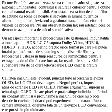
Picture Pro 2.0, care analizeaza scena cadru cu cadru si ajusteaza
automat luminozitatea, contrastul si saturatia culorilor pentru a obtine
cel mai natural rezultat posibil. Am testat aceasta functie cu un film
de actiune cu scene de noapte si secvente in lumina puternica
alternand rapid, iar televizorul a gestionat tranzitiile fara eforturi
vizibile de procesare. Nu am observat niciun lag sau artefact, ceea ce
demonstreaza puterea de calcul semnificativa a noului cip.
Un alt aspect important al procesorului este gestionarea imbunatatita
a tonemap-ului HDR. LG C5 suporta Dolby Vision, HDR10,
HDR10+ si HLG, acoperind practic orice format pe care l-ai putea
intalni pe platformele de streaming sau pe discurile Blu-ray.
Procesorul ajusteaza in timp real curba de luminozitate pentru a
extrage maximul din fiecare format, iar rezultatele sunt vizibil
superioare fata de ce ofera televizoarele LED chiar la preturi
similare.
Calitatea imaginii este, evident, punctul forte al oricarui televizor
OLED, iar LG C5 nu dezamageste. Negrul perfect, imposibil de
atins de ecranele LED sau QLED, ramane argumentul suprem al
tehnologiei OLED: fiecare pixel se poate stinge individual, oferind
un contrast infinit si o profunzime a imaginii pe care nu o poti
descrie in cuvinte, ci doar o poti experimenta in persoana. Intr-o
camera intunecata, diferenta fata de un televizor LCD conventional
este pur si simplu uluitoare.