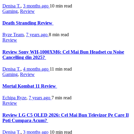
Denisa T.
,
3 months ago
10 min
read
Gaming
,
Review
Death Stranding Review
Ryze Team
,
7 years ago
8 min
read
Review
Review Sony WH-1000XM6: Cel Mai Bun Headset cu Noise
Cancelling din 2025?
Denisa T.
,
4 months ago
11 min
read
Gaming
,
Review
Mortal Kombat 11 Review
Echipa Ryze
,
7 years ago
7 min
read
Review
Review LG C5 OLED 2026: Cel Mai Bun Televizor Pe Care Il
Poti Cumpara Acum?
Denisa T.
,
3 months ago
10 min
read