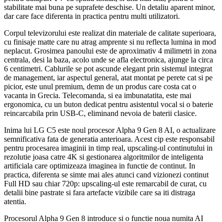
stabilitate mai buna pe suprafete deschise. Un detaliu aparent minor,
dar care face diferenta in practica pentru multi utilizatori.
Corpul televizorului este realizat din materiale de calitate superioara,
cu finisaje matte care nu atrag amprente si nu reflecta lumina in mod
neplacut. Grosimea panoului este de aproximativ 4 milimetri in zona
centrala, desi la baza, acolo unde se afla electronica, ajunge la circa
6 centimetri. Cablurile se pot ascunde elegant prin sistemul integrat
de management, iar aspectul general, atat montat pe perete cat si pe
picior, este unul premium, demn de un produs care costa cat o
vacanta in Grecia. Telecomanda, si ea imbunatatita, este mai
ergonomica, cu un buton dedicat pentru asistentul vocal si o baterie
reincarcabila prin USB-C, eliminand nevoia de baterii clasice.
Inima lui LG C5 este noul procesor Alpha 9 Gen 8 AI, o actualizare
semnificativa fata de generatia anterioara. Acest cip este responsabil
pentru procesarea imaginii in timp real, upscaling-ul continutului in
rezolutie joasa catre 4K si gestionarea algoritmilor de inteligenta
artificiala care optimizeaza imaginea in functie de continut. In
practica, diferenta se simte mai ales atunci cand vizionezi continut
Full HD sau chiar 720p: upscaling-ul este remarcabil de curat, cu
detalii bine pastrate si fara artefacte vizibile care sa iti distraga
atentia.
Procesorul Alpha 9 Gen 8 introduce si o functie noua numita AI