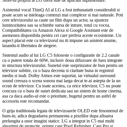
Store-ul propriu al LG ofera sute de aplicatii suplimentare.
Asistentul vocal ThinQ AI al LG a fost imbunatatit considerabil si
poate acum sa inteleaga comenzi mai complexe si mai naturale. Poti
cere televizorului sa caute un film dupa un actor, sa ajusteze
luminozitatea sau sa schimbe sursa de intrare, totul cu vocea.
Compatibilitatea cu Amazon Alexa si Google Assistant este de
asemenea disponibila pentru cei care prefera aceste ecosisteme. Un
aspect placut este ca televizorul nu iti impune un asistent anume,
lasandu-ti libertatea de alegere.
Sistemul audio al lui LG C5 foloseste o configuratie de 2.2 canale
cu o putere totala de 60W, inclusiv doua difuzoare de bass integrate
in structura televizorului. Sunetul este surprinzator de bun pentru un
televizor subtire, cu o baza decenta si claritate buna in registrul
mediu si inalt. Dolby Atmos este suportat, iar virtualul surround
sound creeaza o scena sonora mai larga decat te-ai astepta de la un
ecran de televizor. Cu toate acestea, ca orice televizor, C5 nu poate
concura cu o bara de sunet dedicata sau un sistem de home cinema,
asa ca daca audio-ul este o prioritate, bugetul pentru un astfel de
accesoriu este recomandat.
O grija traditionala legata de televizoarele OLED este fenomenul de
burn-in, adica degradarea permanenta a pixelilor dupa afisarea
prelungita a unor imagini statice. LG a integrat in C5 mai multi
algoritmi de protectie, printre care Pixel Refresher, Care Pro si