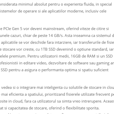
nsiderata minimul absolut pentru o experienta fluida, in special
istemelor de operare si ale aplicatiilor moderne, inclusiv cele
e PCIe Gen 5 vor deveni mainstream, oferind viteze de citire si
n unele cazuri, chiar de peste 14 GB/s. Asta inseamna ca sistemul 
licatiile se vor deschide fara intarziere, iar transferurile de fisi
de stocare vor creste, cu 1TB SSD devenind o optiune standard, iar
elele premium. Pentru utilizatorii medii, 16GB de RAM si un SSD
ofesionistii in editare video, dezvoltare de software sau gaming ar
 SSD pentru a asigura o performanta optima si spatiu suficient
vedea si o integrare mai inteligenta cu solutiile de stocare in clo
ai eficienta a spatiului, prioritizand fisierele utilizate frecvent p
ite in cloud, fara ca utilizatorul sa simta vreo intrerupere. Aceas
 si capacitatea de stocare, oferind o flexibilitate sporita.