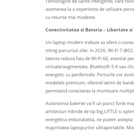
Tehnologiile de cache inteligente, care folo
asemenea la o experienta de utilizare perce
cu resurse mai modeste.
Conectivitatea si Bateria – Libertate si
Un laptop modern trebuie sa ofere o conect
intreg parcursul zilei. In 2026, Wi-Fi 7 (80
latenta redusa fata de Wi-Fi 6E, esential pe
virtuala/augmentata. Bluetooth 5.4 sau chiar
energetic cu perifericele. Porturile vor e
modelele premium, oferind latimi de banda 
permitand conectarea la monitoare multiple
Autonomia bateriei va fi un punct forte majo
arhitecturi hibride de tip big.LITTLE si optim
energetica imbunatatita, ne putem astepta 
majoritatea laptopurilor ultraportabile. Mo