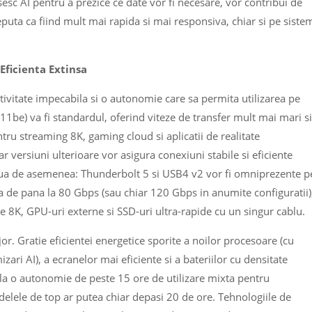
sesc AI pentru a prezice ce date vor fi necesare, vor contribui de
puta ca fiind mult mai rapida si mai responsiva, chiar si pe siste
 Eficienta Extinsa
ivitate impecabila si o autonomie care sa permita utilizarea pe
2.11be) va fi standardul, oferind viteze de transfer mult mai mari si
ntru streaming 8K, gaming cloud si aplicatii de realitate
 versiuni ulterioare vor asigura conexiuni stabile si eficiente
volua de asemenea: Thunderbolt 5 si USB4 v2 vor fi omniprezente p
de pana la 80 Gbps (sau chiar 120 Gbps in anumite configuratii)
 8K, GPU-uri externe si SSD-uri ultra-rapide cu un singur cablu.
r. Gratie eficientei energetice sporite a noilor procesoare (cu
izari AI), a ecranelor mai eficiente si a bateriilor cu densitate
la o autonomie de peste 15 ore de utilizare mixta pentru
delele de top ar putea chiar depasi 20 de ore. Tehnologiile de