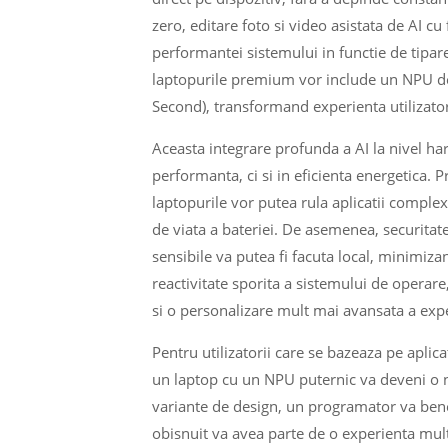
zero, editare foto si video asistata de AI c
performantei sistemului in functie de tipar
laptopurile premium vor include un NPU de
Second), transformand experienta utilizatoru
Aceasta integrare profunda a AI la nivel ha
performanta, ci si in eficienta energetica. 
laptopurile vor putea rula aplicatii compl
de viata a bateriei. De asemenea, securitat
sensibile va putea fi facuta local, minimizan
reactivitate sporita a sistemului de operare,
si o personalizare mult mai avansata a exper
Pentru utilizatorii care se bazeaza pe aplica
un laptop cu un NPU puternic va deveni o n
variante de design, un programator va benefi
obisnuit va avea parte de o experienta mul