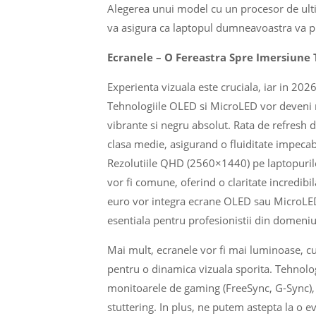
Alegerea unui model cu un procesor de ultima
va asigura ca laptopul dumneavoastra va put
Ecranele – O Fereastra Spre Imersiune 
Experienta vizuala este cruciala, iar in 202
Tehnologiile OLED si MicroLED vor deveni ma
vibrante si negru absolut. Rata de refresh 
clasa medie, asigurand o fluiditate impecab
Rezolutiile QHD (2560×1440) pe laptopurile
vor fi comune, oferind o claritate incredibi
euro vor integra ecrane OLED sau MicroLED,
esentiala pentru profesionistii din domeniul
Mai mult, ecranele vor fi mai luminoase, 
pentru o dinamica vizuala sporita. Tehnologi
monitoarele de gaming (FreeSync, G-Sync), v
stuttering. In plus, ne putem astepta la o evo