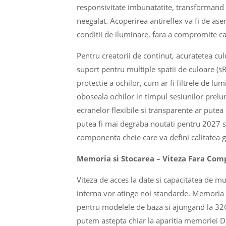
responsivitate imbunatatite, transformand l
neegalat. Acoperirea antireflex va fi de as
conditii de iluminare, fara a compromite cal
Pentru creatorii de continut, acuratetea culo
suport pentru multiple spatii de culoare (s
protectie a ochilor, cum ar fi filtrele de l
oboseala ochilor in timpul sesiunilor prelung
ecranelor flexibile si transparente ar pute
putea fi mai degraba noutati pentru 2027 sa
componenta cheie care va defini calitatea ge
Memoria si Stocarea – Viteza Fara Co
Viteza de acces la date si capacitatea de m
interna vor atinge noi standarde. Memoria
pentru modelele de baza si ajungand la 32GB
putem astepta chiar la aparitia memoriei 