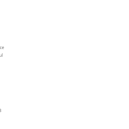
uce
ul
B