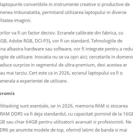
aptopurile convertibile in instrumente creative si productive de
emenea imbunatatita, permitand utilizarea laptopului in diverse
itatea imaginii.
rilor va fi un factor decisiv. Ecranele calibrate din fabrica, cu
RGB, Adobe RGB, DCI-P3), vor fi un standard. Tehnologiile de
umina albastra hardware sau software, vor fi integrate pentru a red
ite de utilizare. Inovatia nu se va opri aici; cercetarile in domeni
a aduce surprize in segmentul de ultra-premium, desi acestea ar
u mai tarziu. Cert este ca in 2026, ecranul laptopului va fi o
nerala a experientei de utilizare.
mpromis
ultitasking sunt esentiale, iar in 2026, memoria RAM si stocarea
 RAM DDR5 va fi deja standardul, cu capacitati pornind de la 16G
 sau chiar 64GB pentru utilizatorii avansati si profesionisti. Ne
DDR6 pe anumite modele de top, oferind latimi de banda si mai