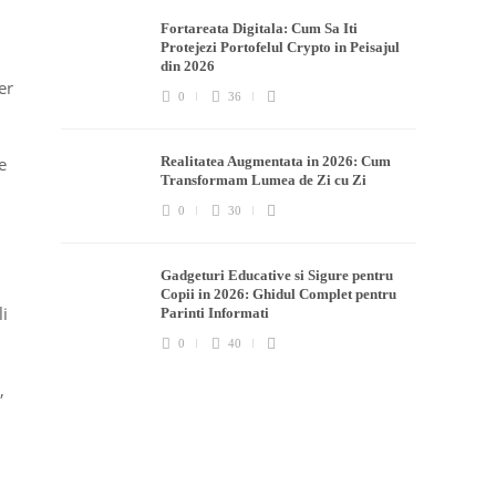
Fortareata Digitala: Cum Sa Iti
Protejezi Portofelul Crypto in Peisajul
din 2026
er
0
36
e
Realitatea Augmentata in 2026: Cum
Transformam Lumea de Zi cu Zi
0
30
Gadgeturi Educative si Sigure pentru
Copii in 2026: Ghidul Complet pentru
li
Parinti Informati
0
40
,