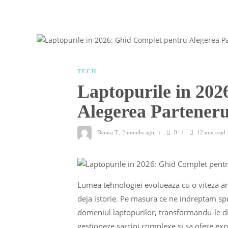
TECH
Laptopurile in 202
Alegerea Parteneru
Denisa T.
,
2 months ago
0
12 min
read
Lumea tehnologiei evolueaza cu o viteza ame
deja istorie. Pe masura ce ne indreptam spr
domeniul laptopurilor, transformandu-le din
gestioneze sarcini complexe si sa ofere exp