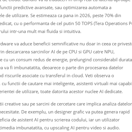
u functii predictive avansate, sau optimizarea automata a
ele de utilizare. Se estimeaza ca pana in 2026, peste 70% din
dicat, cu o performanta de cel putin 50 TOPS (Tera Operations P
lui intr-una mult mai fluida si intuitiva.
rdware va aduce beneficii semnificative nu doar in ceea ce privest
Prin descarcarea sarcinilor AI de pe CPU si GPU catre NPU,
exe cu un consum redus de energie, prelungind considerabil durata
ea va fi imbunatatita, deoarece o parte din procesarea datelor
d riscurile asociate cu transferul in cloud. Veti observa o
 cu functii de cautare mai inteligente, asistenti virtuali mai capabi
ientei de utilizare, toate datorita acestor nuclee AI dedicate.
tii creative sau pe sarcini de cercetare care implica analiza datelor
ecesitate. De exemplu, un designer grafic va putea genera rapid
cia de asistent AI pentru scrierea codului, iar un utilizator
timedia imbunatatita, cu upscaling AI pentru video si audio.