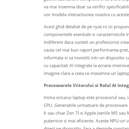
va mai insemna doar sa verifici specificatiile
vor modela interactiunea noastra cu aceste 
Acest ghid detaliat de pe ryze.ro isi propu
componentele esentiale si caracteristicile i
Indiferent daca sunteti un profesionist cre
cauta cel mai bun raport performanta-pret, 
informata si sa investiti intr-un dispozitiv
cu capacitati AI integrate la ecrane imersiv
imagine clara a ceea ce inseamna un laptop 
Procesoarele Viitorului si Rolul AI Inte
Inima oricarui laptop este procesorul sau, 
CPU. Generatiile urmatoare de procesoare de
6 sau chiar Zen 7) si Apple (seriile M5 sau
puternice si mai eficiente. Aceste NPU-uri vo
direct pe dispozitiv, fara a depinde constan