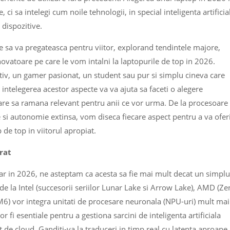
, ci sa intelegi cum noile tehnologii, in special inteligenta artificia
dispozitive.
ne sa va pregateasca pentru viitor, explorand tendintele majore,
novatoare pe care le vom intalni la laptopurile de top in 2026.
ativ, un gamer pasionat, un student sau pur si simplu cineva care
intelegerea acestor aspecte va va ajuta sa faceti o alegere
 care sa ramana relevant pentru anii ce vor urma. De la procesoare
e si autonomie extinsa, vom diseca fiecare aspect pentru a va ofer
de top in viitorul apropiat.
grat
iar in 2026, ne asteptam ca acesta sa fie mai mult decat un simplu
 la Intel (succesorii seriilor Lunar Lake si Arrow Lake), AMD (Ze
 M6) vor integra unitati de procesare neuronala (NPU-uri) mult mai
r fi esentiale pentru a gestiona sarcini de inteligenta artificiala
t de cloud. Ganditi-va la traduceri in timp real cu latenta aproape