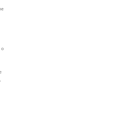
me
 o
e
,