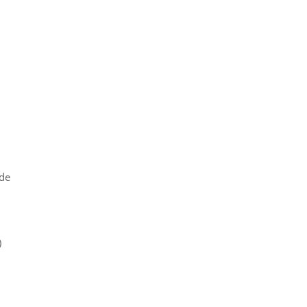
i
 de
,
)