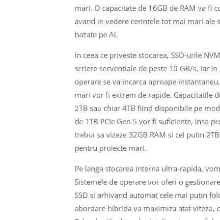
mari. O capacitate de 16GB de RAM va fi co
avand in vedere cerintele tot mai mari ale s
bazate pe AI.
In ceea ce priveste stocarea, SSD-urile NVM
scriere secventiale de peste 10 GB/s, iar i
operare se va incarca aproape instantaneu, ap
mari vor fi extrem de rapide. Capacitatile 
2TB sau chiar 4TB fiind disponibile pe mod
de 1TB PCIe Gen 5 vor fi suficiente, insa pr
trebui sa vizeze 32GB RAM si cel putin 2TB
pentru proiecte mari.
Pe langa stocarea interna ultra-rapida, vom 
Sistemele de operare vor oferi o gestionare m
SSD si arhivand automat cele mai putin folos
abordare hibrida va maximiza atat viteza, cat