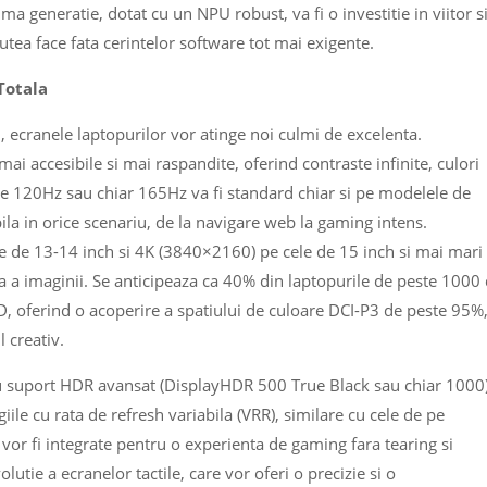
 generatie, dotat cu un NPU robust, va fi o investitie in viitor s
ea face fata cerintelor software tot mai exigente.
Totala
6, ecranele laptopurilor vor atinge noi culmi de excelenta.
i accesibile si mai raspandite, oferind contraste infinite, culori
de 120Hz sau chiar 165Hz va fi standard chiar si pe modelele de
ila in orice scenariu, de la navigare web la gaming intens.
 de 13-14 inch si 4K (3840×2160) pe cele de 15 inch si mai mari
la a imaginii. Se anticipeaza ca 40% din laptopurile de peste 1000
 oferind o acoperire a spatiului de culoare DCI-P3 de peste 95%
 creativ.
cu suport HDR avansat (DisplayHDR 500 True Black sau chiar 1000
ile cu rata de refresh variabila (VRR), similare cu cele de pe
or fi integrate pentru o experienta de gaming fara tearing si
lutie a ecranelor tactile, care vor oferi o precizie si o