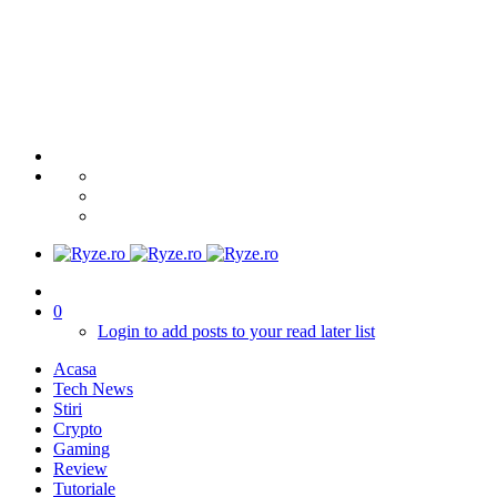
0
Login to add posts to your read later list
Acasa
Tech News
Stiri
Crypto
Gaming
Review
Tutoriale