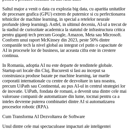
Saltul major a venit o data cu explozia big data, cu aparitia unitatilor
de procesare grafica (GPU) extrem de puternice si cu perfectionarea
tehnicilor de machine learning, in special a retelelor neurale
profunde (deep learning). Astfel, in ultimul deceniu, AI-ul a trecut de
la stadiul de curiozitate academica la statutul de infrastructura critica
pentru giganți tech precum Google, Amazon, Meta sau Microsoft.
Conform unui raport McKinsey din 2023, peste 50% dintre
companiile tech la nivel global au integrat cel putin o capacitate de
AI in procesele lor de business, iar aceasta cifra este in crestere
continua.
In Romania, adoptia AI nu este departe de tendintele globale.
Startup-uri locale din Cluj, Bucuresti si Iasi au inceput sa
construiasca produse bazate pe machine learning, iar marile
corporatii internationale cu centre de dezvoltare in tara noastra,
precum UiPath sau Continental, au pus AI-ul in centrul strategiei lor
de inovatie. UiPath, fondata de romani, a devenit una dintre cele mai
valoroase companii de automatizare din lume, tocmai pentru ca a
inteles devreme puterea combinatiei dintre AI si automatizarea
proceselor robotic (RPA).
Cum Transforma AI Dezvoltarea de Software
Unul dintre cele mai spectaculoase impacturi ale inteligentei