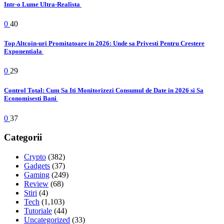
Intr-o Lume Ultra-Realista
0
40
Top Altcoin-uri Promitatoare in 2026: Unde sa Privesti Pentru Crestere
Exponentiala
0
29
Control Total: Cum Sa Iti Monitorizezi Consumul de Date in 2026 si Sa
Economisesti Bani
0
37
Categorii
Crypto
(382)
Gadgets
(37)
Gaming
(249)
Review
(68)
Stiri
(4)
Tech
(1,103)
Tutoriale
(44)
Uncategorized
(33)