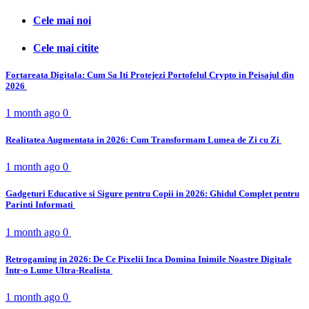
Cele mai noi
Cele mai citite
Fortareata Digitala: Cum Sa Iti Protejezi Portofelul Crypto in Peisajul din
2026
1 month ago
0
Realitatea Augmentata in 2026: Cum Transformam Lumea de Zi cu Zi
1 month ago
0
Gadgeturi Educative si Sigure pentru Copii in 2026: Ghidul Complet pentru
Parinti Informati
1 month ago
0
Retrogaming in 2026: De Ce Pixelii Inca Domina Inimile Noastre Digitale
Intr-o Lume Ultra-Realista
1 month ago
0