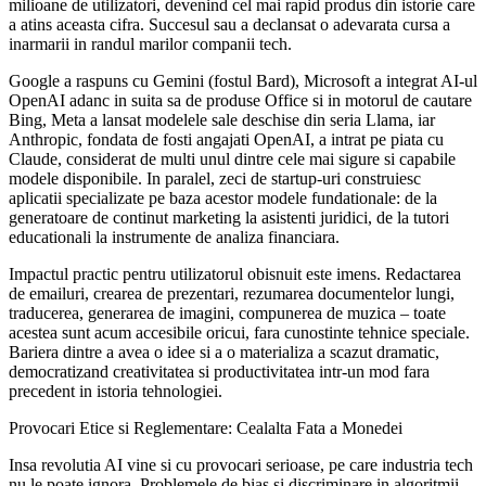
milioane de utilizatori, devenind cel mai rapid produs din istorie care
a atins aceasta cifra. Succesul sau a declansat o adevarata cursa a
inarmarii in randul marilor companii tech.
Google a raspuns cu Gemini (fostul Bard), Microsoft a integrat AI-ul
OpenAI adanc in suita sa de produse Office si in motorul de cautare
Bing, Meta a lansat modelele sale deschise din seria Llama, iar
Anthropic, fondata de fosti angajati OpenAI, a intrat pe piata cu
Claude, considerat de multi unul dintre cele mai sigure si capabile
modele disponibile. In paralel, zeci de startup-uri construiesc
aplicatii specializate pe baza acestor modele fundationale: de la
generatoare de continut marketing la asistenti juridici, de la tutori
educationali la instrumente de analiza financiara.
Impactul practic pentru utilizatorul obisnuit este imens. Redactarea
de emailuri, crearea de prezentari, rezumarea documentelor lungi,
traducerea, generarea de imagini, compunerea de muzica – toate
acestea sunt acum accesibile oricui, fara cunostinte tehnice speciale.
Bariera dintre a avea o idee si a o materializa a scazut dramatic,
democratizand creativitatea si productivitatea intr-un mod fara
precedent in istoria tehnologiei.
Provocari Etice si Reglementare: Cealalta Fata a Monedei
Insa revolutia AI vine si cu provocari serioase, pe care industria tech
nu le poate ignora. Problemele de bias si discriminare in algoritmii