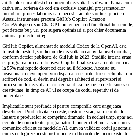
artificiale se manifesta in domeniul dezvoltarii software. Pana acum
cativa ani, scrierea de cod era exclusiv apanajul programatorilor
umani, un proces laborios care necesita ani de studiu si practica.
Astazi, instrumente precum GitHub Copilot, Amazon
CodeWhisperer sau ChatGPT pot genera cod functional in secunde,
pot detecta bug-uri, pot sugera optimizari si pot chiar documenta
automat proiecte intregi.
GitHub Copilot, alimentat de modelul Codex de la OpenAI, este
folosit de peste 1,3 milioane de dezvoltatori activi la nivel mondial,
conform datelor publicate de GitHub in 2023. Studiile interne arata
ca programatorii care folosesc Copilot finalizeaza sarcinile cu pana
la 55% mai repede decat cei care nu il folosesc. Aceasta nu
inseamna ca developerii vor disparea, ci ca rolul lor se schimba: din
scriitori de cod, ei devin mai degraba arhitecti si supervizori ai
procesului de dezvoltare, concentrandu-se pe logica de business si
creativitate, in timp ce AI-ul se ocupa de codul repetitiv si de
boilerplate.
Implicatiile sunt profunde si pentru companiile care angajeaza
developeri. Productivitatea creste, costurile scad, iar ciclurile de
lansare a produselor se comprima dramatic. In acelasi timp, apar noi
cerinte de competente: programatorul modern trebuie sa stie cum sa
comunice eficient cu modelele AI, cum sa valideze codul generat si
cum sa integreze aceste instrumente in fluxurile de lucru existente.