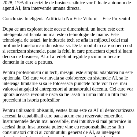
2028, 15% din deciziile de business zilnice vor fi luate autonom de
agenti AI, fara interventie umana directa.
Concluzie: Inteligenta Artificiala Nu Este Viitorul – Este Prezentul
Dupa ce am explorat toate aceste dimensiuni, un lucru este cert:
inteligenta artificiala nu mai este o tehnologie de maine. Este
tehnologia de astazi, iar industria tech se afla in mijlocul celei mai
profunde transformari din istoria sa. De la modul in care scriem cod
si securizam sistemele, pana la felul in care proiectam cipuri si luam
decizii de business, AI-ul a redefinit regulile jocului in fiecare
domeniu in care a patruns.
Pentru profesionistii din tech, mesajul este simplu: adaptarea nu este
optionala. Cei care vor invata sa colaboreze cu sistemele AI, sa le
inteleaga limitarile si sa le foloseasca punctele forte vor fi cei mai
valorosi angajati si antreprenori ai urmatorului deceniu. Cei care vor
ignora aceasta revolutie risca sa fie lasati in urma intr-un ritm fara
precedent in istoria profesiilor.
Pentru utilizatorii obisnuiti, vestea buna este ca AI-ul democratizeaza
accesul la capabilitati care pana acum erau rezervate expertilor.
Instrumentele devin mai accesibile, mai intuitive si mai puternice in
acelasi timp. Insa aceasta putere vine cu responsabilitate: sa fim
consumatori critici ai continutului generat de AI, sa intelegem