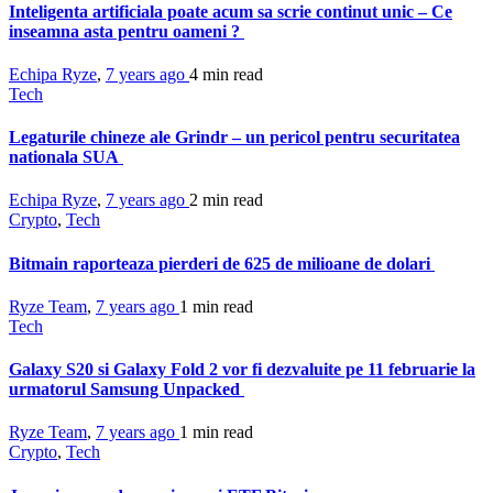
Inteligenta artificiala poate acum sa scrie continut unic – Ce
inseamna asta pentru oameni ?
Echipa Ryze
,
7 years ago
4 min
read
Tech
Legaturile chineze ale Grindr – un pericol pentru securitatea
nationala SUA
Echipa Ryze
,
7 years ago
2 min
read
Crypto
,
Tech
Bitmain raporteaza pierderi de 625 de milioane de dolari
Ryze Team
,
7 years ago
1 min
read
Tech
Galaxy S20 si Galaxy Fold 2 vor fi dezvaluite pe 11 februarie la
urmatorul Samsung Unpacked
Ryze Team
,
7 years ago
1 min
read
Crypto
,
Tech