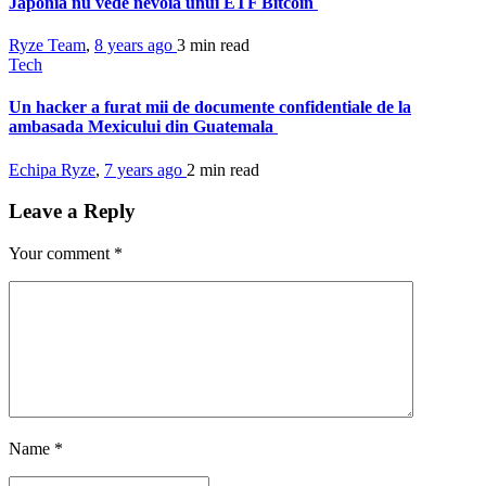
Japonia nu vede nevoia unui ETF Bitcoin
Ryze Team
,
8 years ago
3 min
read
Tech
Un hacker a furat mii de documente confidentiale de la
ambasada Mexicului din Guatemala
Echipa Ryze
,
7 years ago
2 min
read
Leave a Reply
Your comment
*
Name
*