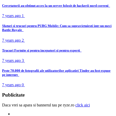
Cercetatorii au obtinut acces la un server folosit de hackerii nord coreeni
7 years ago
1
Sfaturi si trucuri pentru PUBG Mobile: Cum sa supravietuiesti intr-un meci
Battle Royale
7 years ago
2
Trucuri Fortnite si pentru incepatori si pentru experti
7 years ago
3
Peste 70.000 de fotografii ale utilizatorilor aplicatiei Tinder au fost expuse
pe internet
7 years ago
0
Publicitate
Daca vrei sa apara si bannerul tau pe ryze.ro
click aici