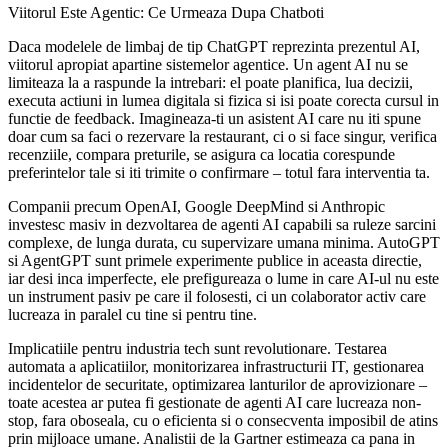
Viitorul Este Agentic: Ce Urmeaza Dupa Chatboti
Daca modelele de limbaj de tip ChatGPT reprezinta prezentul AI,
viitorul apropiat apartine sistemelor agentice. Un agent AI nu se
limiteaza la a raspunde la intrebari: el poate planifica, lua decizii,
executa actiuni in lumea digitala si fizica si isi poate corecta cursul in
functie de feedback. Imagineaza-ti un asistent AI care nu iti spune
doar cum sa faci o rezervare la restaurant, ci o si face singur, verifica
recenziile, compara preturile, se asigura ca locatia corespunde
preferintelor tale si iti trimite o confirmare – totul fara interventia ta.
Companii precum OpenAI, Google DeepMind si Anthropic
investesc masiv in dezvoltarea de agenti AI capabili sa ruleze sarcini
complexe, de lunga durata, cu supervizare umana minima. AutoGPT
si AgentGPT sunt primele experimente publice in aceasta directie,
iar desi inca imperfecte, ele prefigureaza o lume in care AI-ul nu este
un instrument pasiv pe care il folosesti, ci un colaborator activ care
lucreaza in paralel cu tine si pentru tine.
Implicatiile pentru industria tech sunt revolutionare. Testarea
automata a aplicatiilor, monitorizarea infrastructurii IT, gestionarea
incidentelor de securitate, optimizarea lanturilor de aprovizionare –
toate acestea ar putea fi gestionate de agenti AI care lucreaza non-
stop, fara oboseala, cu o eficienta si o consecventa imposibil de atins
prin mijloace umane. Analistii de la Gartner estimeaza ca pana in