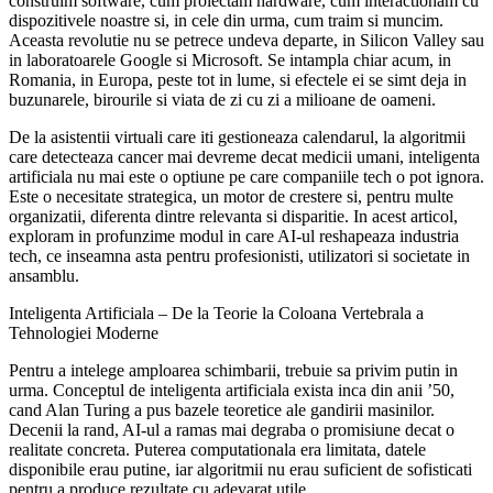
construim software, cum proiectam hardware, cum interactionam cu
dispozitivele noastre si, in cele din urma, cum traim si muncim.
Aceasta revolutie nu se petrece undeva departe, in Silicon Valley sau
in laboratoarele Google si Microsoft. Se intampla chiar acum, in
Romania, in Europa, peste tot in lume, si efectele ei se simt deja in
buzunarele, birourile si viata de zi cu zi a milioane de oameni.
De la asistentii virtuali care iti gestioneaza calendarul, la algoritmii
care detecteaza cancer mai devreme decat medicii umani, inteligenta
artificiala nu mai este o optiune pe care companiile tech o pot ignora.
Este o necesitate strategica, un motor de crestere si, pentru multe
organizatii, diferenta dintre relevanta si disparitie. In acest articol,
exploram in profunzime modul in care AI-ul reshapeaza industria
tech, ce inseamna asta pentru profesionisti, utilizatori si societate in
ansamblu.
Inteligenta Artificiala – De la Teorie la Coloana Vertebrala a
Tehnologiei Moderne
Pentru a intelege amploarea schimbarii, trebuie sa privim putin in
urma. Conceptul de inteligenta artificiala exista inca din anii ’50,
cand Alan Turing a pus bazele teoretice ale gandirii masinilor.
Decenii la rand, AI-ul a ramas mai degraba o promisiune decat o
realitate concreta. Puterea computationala era limitata, datele
disponibile erau putine, iar algoritmii nu erau suficient de sofisticati
pentru a produce rezultate cu adevarat utile.