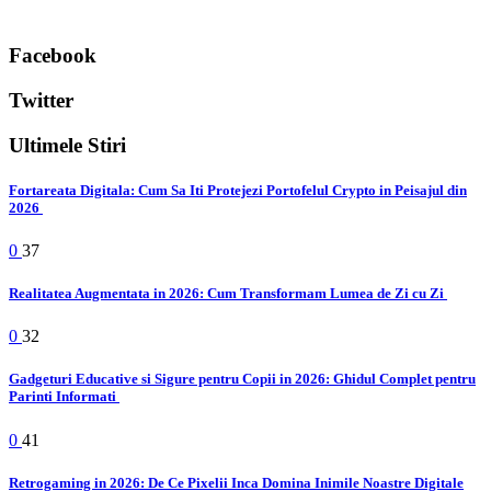
Facebook
Twitter
Ultimele Stiri
Fortareata Digitala: Cum Sa Iti Protejezi Portofelul Crypto in Peisajul din
2026
0
37
Realitatea Augmentata in 2026: Cum Transformam Lumea de Zi cu Zi
0
32
Gadgeturi Educative si Sigure pentru Copii in 2026: Ghidul Complet pentru
Parinti Informati
0
41
Retrogaming in 2026: De Ce Pixelii Inca Domina Inimile Noastre Digitale