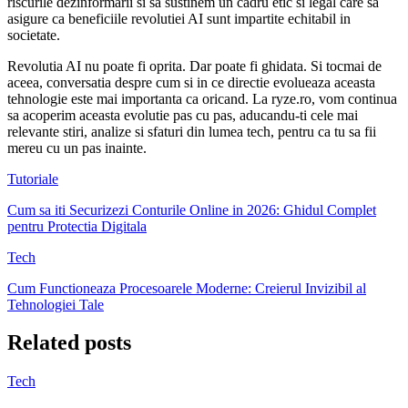
riscurile dezinformarii si sa sustinem un cadru etic si legal care sa
asigure ca beneficiile revolutiei AI sunt impartite echitabil in
societate.
Revolutia AI nu poate fi oprita. Dar poate fi ghidata. Si tocmai de
aceea, conversatia despre cum si in ce directie evolueaza aceasta
tehnologie este mai importanta ca oricand. La ryze.ro, vom continua
sa acoperim aceasta evolutie pas cu pas, aducandu-ti cele mai
relevante stiri, analize si sfaturi din lumea tech, pentru ca tu sa fii
mereu cu un pas inainte.
Tutoriale
Cum sa iti Securizezi Conturile Online in 2026: Ghidul Complet
pentru Protectia Digitala
Tech
Cum Functioneaza Procesoarele Moderne: Creierul Invizibil al
Tehnologiei Tale
Related posts
Tech