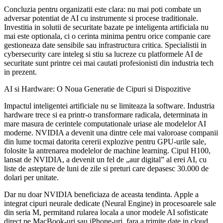
Concluzia pentru organizatii este clara: nu mai poti combate un
adversar potentiat de AI cu instrumente si procese traditionale.
Investitia in solutii de securitate bazate pe inteligenta artificiala nu
mai este optionala, ci o cerinta minima pentru orice companie care
gestioneaza date sensibile sau infrastructura critica. Specialistii in
cybersecurity care inteleg si stiu sa lucreze cu platformele AI de
securitate sunt printre cei mai cautati profesionisti din industria tech
in prezent.
AI si Hardware: O Noua Generatie de Cipuri si Dispozitive
Impactul inteligentei artificiale nu se limiteaza la software. Industria
hardware trece si ea printr-o transformare radicala, determinata in
mare masura de cerintele computationale uriase ale modelelor AI
moderne. NVIDIA a devenit una dintre cele mai valoroase companii
din lume tocmai datorita cererii explozive pentru GPU-urile sale,
folosite la antrenarea modelelor de machine learning. Cipul H100,
lansat de NVIDIA, a devenit un fel de „aur digital” al erei AI, cu
liste de asteptare de luni de zile si preturi care depasesc 30.000 de
dolari per unitate.
Dar nu doar NVIDIA beneficiaza de aceasta tendinta. Apple a
integrat cipuri neurale dedicate (Neural Engine) in procesoarele sale
din seria M, permitand rularea locala a unor modele AI sofisticate
direct pe MacBook-uri sau iPhone-uri, fara a trimite date in cloud.