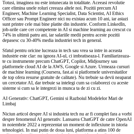
Totusi, imaginea nu este intunecata in totalitate. Aceeasi revolutie
care elimina unele roluri creeaza altele noi. Pozitii precum AI
Engineer, Machine Learning Specialist, Data Scientist, AI Ethics
Officer sau Prompt Engineer nici nu existau acum 10 ani, iar astazi
sunt printre cele mai bine platite din industrie. Conform LinkedIn,
job-urile care cer competente in AI si machine learning au crescut cu
74% in ultimii patru ani, iar salariile medii pentru aceste pozitii
depasesc cu 30-40% media industriei tech in general.
Sfatul pentru oricine lucreaza in tech sau vrea sa intre in aceasta
industrie este clar: nu ignora AI-ul, ci imbratiseaza-l. Familiarizeaza-
te cu instrumente precum ChatGPT, Copilot, Midjourney sau
platformele cloud AI de la AWS, Google si Azure. Urmeaza cursuri
de machine learning (Coursera, fast.ai si platformele universitatilor
de top ofera resurse gratuite de calitate). Nu trebuie sa devii neaparat
un cercetator AI, dar trebuie sa intelegi cum sa colaborezi cu aceste
sisteme si cum sa le integrezi in munca ta de zi cu zi.
AI Generativ: ChatGPT, Gemini si Razboiul Modelelor Mari de
Limbaj
Niciun articol despre AI si industria tech nu ar fi complet fara a vorbi
despre fenomenul AI generativ. Lansarea ChatGPT de catre OpenAI
in noiembrie 2022 a reprezentat un moment de inflexiune in istoria
tehnologiei. In mai putin de doua luni, platforma a atins 100 de