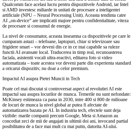
Qualcomm face acelasi lucru pentru dispozitivele Android, iar Intel
si AMD investesc miliarde in unitati de procesare a inteligentei
artificiale (NPU – Neural Processing Unit). Aceasta tendinta catre
AI „on-device” are implicatii majore pentru confidentialitate, viteza
de procesare si consumul de energie.
La nivel de consumator, aceasta inseamna ca dispozitivele pe care le
cumparam astazi – telefoane, laptopuri, chiar si televizoare sau
frigidere smart – vor deveni din ce in ce mai capabile sa ruleze
functii AI avansate local. Traducerea in timp real, recunoasterea
faciala, asistentii vocali ultra-reactivi, editarea foto si video
automatizata – toate acestea vor deveni parte din experienta standard
a oricarui dispozitiv, nu doar a celor premium.
Impactul AI asupra Pietei Muncii in Tech
Poate cel mai discutat si controversat aspect al revolutiei AI este
impactul sau asupra locurilor de munca. Temerile nu sunt nefondate:
McKinsey estimeaza ca pana in 2030, intre 400 si 800 de milioane
de locuri de munca la nivel global ar putea fi afectate de
automatizarea bazata pe AI. In industria tech, efectele sunt deja
vizibile: marile companii precum Google, Meta si Amazon au
concediat zeci de mii de angajati in ultimii doi ani, invocand partial
posibilitatea de a face mai mult cu mai putin, datorita AI-ului.