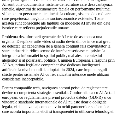
AI sunt bine documentate: sisteme de recrutare care dezavantajeaza
femeile, algoritmi de recunoastere faciala cu performante mult mai
slabe pentru persoane cu ten inchis la culoare, sisteme de creditare
care perpetueaza inegalitatile socioeconomice existente. Toate
acestea sunt consecinte ale faptului ca modelele AI invata din date
istorice care reflecta prejudecatile umane.
Problema dezinformarii generate de AI este de asemenea una
urgenta. Deepfake-urile video si audio devin din ce in ce mai greu
de detectat, iar capacitatea de a genera continut fals convingator la
scara industriala ridica semne de intrebare serioase cu privire la
integritatea informatiei in spatiul public, mai ales in contextul
alegerilor si al polarizarii politice. Uniunea Europeana a raspuns prin
AI Act, prima legislatie comprehensive dedicata inteligentei
artificiale la nivel mondial, adoptata in 2024, care impune reguli
stricte pentru sistemele AI cu risc ridicat si interzice unele utilizari
considerate inacceptabile.
Pentru companiile tech, navigarea acestui peisaj de reglementare
devine o competenta strategica esentiala. Conformitatea cu AI Act-ul
european, cu regulamentele privind protectia datelor (GDPR) si cu
viitoarele standarde internationale de AI nu este doar o obligatie
legala, ci si un avantaj competitiv in ochii partenerilor si clientilor
care acorda importanta eticii si transparentei in utilizarea tehnologiei.