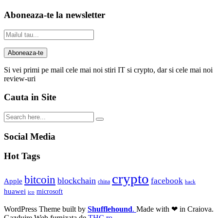
Aboneaza-te la newsletter
Si vei primi pe mail cele mai noi stiri IT si crypto, dar si cele mai noi
review-uri
Cauta in Site
Social Media
Hot Tags
crypto
bitcoin
blockchain
facebook
Apple
china
hack
huawei
microsoft
ico
WordPress Theme built by
Shufflehound
.
Made with ❤ in Craiova.
Gazduire Web furnizata de
THC.ro