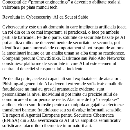
Conceptul de \”prompt engineering\” a devenit o abilitate reala si
valoroasa pe piata muncii tech.
Revolutia in Cybersecurity: AI ca Scut si Sabie
Cybersecurity este un alt domeniu in care inteligenta artificiala joaca
un rol din ce in ce mai important, si paradoxal, o face pe ambele
parti ale baricadei. Pe de o parte, solutiile de securitate bazate pe AI
pot analiza milioane de evenimente de securitate pe secunda, pot
identifica tipare anormale de comportament si pot raspunde automat
la amenintari inainte ca un analist uman sa aiba timp sa reactioneze.
Companii precum CrowdStrike, Darktrace sau Palo Alto Networks
construiesc platforme de securitate in care AI-ul este elementul
central al detectiei si raspunsului la incidente.
Pe de alta parte, aceleasi capacitati sunt exploatate si de atacatori.
Phishing-ul generat de AI a devenit extrem de sofisticat: emailurile
frauduloase nu mai au greseli gramaticale evidente, sunt
personalizate la nivel individual si pot imita cu precizie stilul de
comunicare al unor persoane reale. Atacurile de tip \”deepfake\”
audio si video sunt folosite pentru a manipula angajati sa efectueze
transferuri bancare frauduloase sau sa divulge informatii sensibile.
Un raport al Agentiei Europene pentru Securitate Cibernetica
(ENISA) din 2023 avertizeaza ca AI-ul va amplifica semnificativ
sofisticarea atacurilor cibernetice in urmatorii ani.