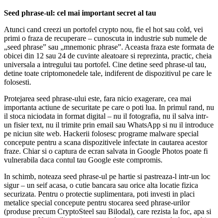
Seed phrase-ul: cel mai important secret al tau
Atunci cand creezi un portofel crypto nou, fie el hot sau cold, vei
primi o fraza de recuperare – cunoscuta in industrie sub numele de
„seed phrase” sau „mnemonic phrase”. Aceasta fraza este formata de
obicei din 12 sau 24 de cuvinte aleatoare si reprezinta, practic, cheia
universala a intregului tau portofel. Cine detine seed phrase-ul tau,
detine toate criptomonedele tale, indiferent de dispozitivul pe care le
folosesti.
Protejarea seed phrase-ului este, fara nicio exagerare, cea mai
importanta actiune de securitate pe care o poti lua. In primul rand, nu
il stoca niciodata in format digital – nu il fotografia, nu il salva intr-
un fisier text, nu il trimite prin email sau WhatsApp si nu il introduce
pe niciun site web. Hackerii folosesc programe malware special
concepute pentru a scana dispozitivele infectate in cautarea acestor
fraze. Chiar si o captura de ecran salvata in Google Photos poate fi
vulnerabila daca contul tau Google este compromis.
In schimb, noteaza seed phrase-ul pe hartie si pastreaza-l intr-un loc
sigur – un seif acasa, o cutie bancara sau orice alta locatie fizica
securizata. Pentru o protectie suplimentara, poti investi in placi
metalice special concepute pentru stocarea seed phrase-urilor
(produse precum CryptoSteel sau Bilodal), care rezista la foc, apa si