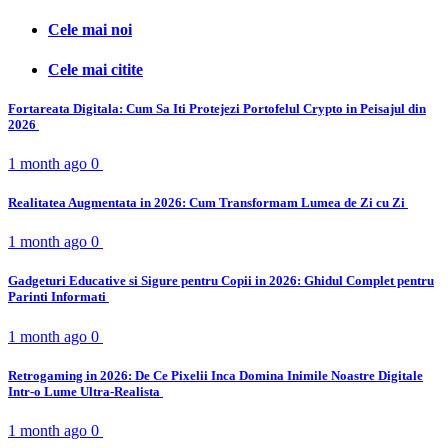
Cele mai noi
Cele mai citite
Fortareata Digitala: Cum Sa Iti Protejezi Portofelul Crypto in Peisajul din
2026
1 month ago
0
Realitatea Augmentata in 2026: Cum Transformam Lumea de Zi cu Zi
1 month ago
0
Gadgeturi Educative si Sigure pentru Copii in 2026: Ghidul Complet pentru
Parinti Informati
1 month ago
0
Retrogaming in 2026: De Ce Pixelii Inca Domina Inimile Noastre Digitale
Intr-o Lume Ultra-Realista
1 month ago
0