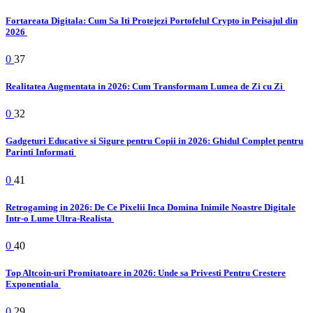
Fortareata Digitala: Cum Sa Iti Protejezi Portofelul Crypto in Peisajul din
2026
0
37
Realitatea Augmentata in 2026: Cum Transformam Lumea de Zi cu Zi
0
32
Gadgeturi Educative si Sigure pentru Copii in 2026: Ghidul Complet pentru
Parinti Informati
0
41
Retrogaming in 2026: De Ce Pixelii Inca Domina Inimile Noastre Digitale
Intr-o Lume Ultra-Realista
0
40
Top Altcoin-uri Promitatoare in 2026: Unde sa Privesti Pentru Crestere
Exponentiala
0
29