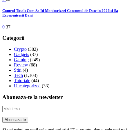
Control Total: Cum Sa Iti Monitorizezi Consumul de Date in 2026 si Sa
Economisesti Bani
0
37
Categorii
Crypto
(382)
Gadgets
(37)
Gaming
(249)
Review
(68)
Stiri
(4)
Tech
(1,103)
Tutoriale
(44)
Uncategorized
(33)
Aboneaza-te la newsletter
Si vei primi pe mail cele mai noi stiri IT si crypto, dar si cele mai noi