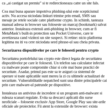
ca „ai castigat un premiu” si te redirectioneaza catre un site fals.
Cea mai buna aparare impotriva phishing-ului este scepticismul
activ. Nu accesa niciodata linkuri trimise prin email, SMS sau
mesaje pe retele sociale catre platforme crypto. In schimb, tasteaza
manual adresa in browser sau foloseste un marcaj (bookmark) salvat
anterior. Instaleaza extensii anti-phishing in browser, cum ar fi
MetaMask’s built-in protection sau Pocket Universe, care te
avertizeaza cand vizitezi un site suspect. Si retine: nicio platforma
legitima nu iti va cere niciodata seed phrase-ul sau cheia privata.
Securizarea dispozitivelor pe care le folosesti pentru crypto
Securitatea portofelului tau crypto este direct legata de securitatea
dispozitivelor pe care le folosesti. Un telefon sau calculator infectat
cu malware poate compromite chiar si cele mai bune practici de
securitate. Asadar, primul pas este sa te asiguri ca sistemul de
operare si toate aplicatiile sunt mereu la zi cu ultimele actualizari de
securitate. Vulnerabilitatile nepatched sunt una dintre principalele cai
prin care malware-ul patrunde pe dispozitive.
Instaleaza un antivirus de incredere si un program anti-malware si
ruleaza scanari regulate. Evita sa descarci aplicatii din surse
neoficiale – foloseste exclusiv App Store, Google Play sau site-urile
oficiale ale proiectelor. Fii atent la extensiile de browser: exista