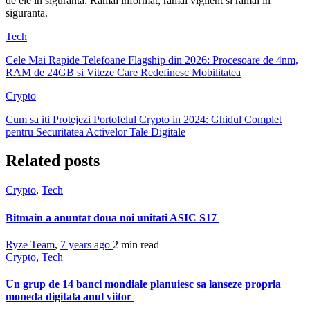
de ele in siguranta. Ramai informat, ramai vigilent si ramai in
siguranta.
Tech
Cele Mai Rapide Telefoane Flagship din 2026: Procesoare de 4nm,
RAM de 24GB si Viteze Care Redefinesc Mobilitatea
Crypto
Cum sa iti Protejezi Portofelul Crypto in 2024: Ghidul Complet
pentru Securitatea Activelor Tale Digitale
Related posts
Crypto
,
Tech
Bitmain a anuntat doua noi unitati ASIC S17
Ryze Team
,
7 years ago
2 min
read
Crypto
,
Tech
Un grup de 14 banci mondiale planuiesc sa lanseze propria
moneda digitala anul viitor