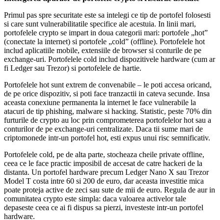
Primul pas spre securitate este sa intelegi ce tip de portofel folosesti
si care sunt vulnerabilitatile specifice ale acestuia. In linii mari,
portofelele crypto se impart in doua categorii mari: portofele „hot”
(conectate la internet) si portofele „cold” (offline). Portofelele hot
includ aplicatiile mobile, extensiile de browser si conturile de pe
exchange-uri. Portofelele cold includ dispozitivele hardware (cum ar
fi Ledger sau Trezor) si portofelele de hartie.
Portofelele hot sunt extrem de convenabile – le poti accesa oricand,
de pe orice dispozitiv, si poti face tranzactii in cateva secunde. Insa
aceasta conexiune permanenta la internet le face vulnerabile la
atacuri de tip phishing, malware si hacking. Statistic, peste 70% din
furturile de crypto au loc prin comprometerea portofelelor hot sau a
conturilor de pe exchange-uri centralizate. Daca tii sume mari de
criptomonede intr-un portofel hot, esti expus unui risc semnificativ.
Portofelele cold, pe de alta parte, stocheaza cheile private offline,
ceea ce le face practic imposibil de accesat de catre hackeri de la
distanta. Un portofel hardware precum Ledger Nano X sau Trezor
Model T costa intre 60 si 200 de euro, dar aceasta investitie mica
poate proteja active de zeci sau sute de mii de euro. Regula de aur in
comunitatea crypto este simpla: daca valoarea activelor tale
depaseste ceea ce ai fi dispus sa pierzi, investeste intr-un portofel
hardware.