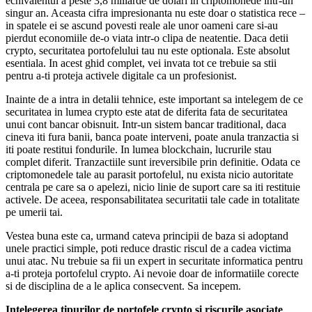
echivalentul a peste 3,8 miliarde de dolari in criptomonede intr-un
singur an. Aceasta cifra impresionanta nu este doar o statistica rece –
in spatele ei se ascund povesti reale ale unor oameni care si-au
pierdut economiile de-o viata intr-o clipa de neatentie. Daca detii
crypto, securitatea portofelului tau nu este optionala. Este absolut
esentiala. In acest ghid complet, vei invata tot ce trebuie sa stii
pentru a-ti proteja activele digitale ca un profesionist.
Inainte de a intra in detalii tehnice, este important sa intelegem de ce
securitatea in lumea crypto este atat de diferita fata de securitatea
unui cont bancar obisnuit. Intr-un sistem bancar traditional, daca
cineva iti fura banii, banca poate interveni, poate anula tranzactia si
iti poate restitui fondurile. In lumea blockchain, lucrurile stau
complet diferit. Tranzactiile sunt ireversibile prin definitie. Odata ce
criptomonedele tale au parasit portofelul, nu exista nicio autoritate
centrala pe care sa o apelezi, nicio linie de suport care sa iti restituie
activele. De aceea, responsabilitatea securitatii tale cade in totalitate
pe umerii tai.
Vestea buna este ca, urmand cateva principii de baza si adoptand
unele practici simple, poti reduce drastic riscul de a cadea victima
unui atac. Nu trebuie sa fii un expert in securitate informatica pentru
a-ti proteja portofelul crypto. Ai nevoie doar de informatiile corecte
si de disciplina de a le aplica consecvent. Sa incepem.
Intelegerea tipurilor de portofele crypto si riscurile asociate