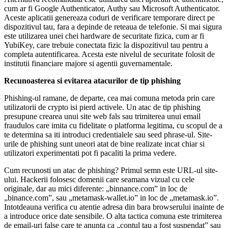
cum ar fi Google Authenticator, Authy sau Microsoft Authenticator.
Aceste aplicatii genereaza coduri de verificare temporare direct pe
dispozitivul tau, fara a depinde de reteaua de telefonie. Si mai sigura
este utilizarea unei chei hardware de securitate fizica, cum ar fi
YubiKey, care trebuie conectata fizic la dispozitivul tau pentru a
completa autentificarea. Acesta este nivelul de securitate folosit de
institutii financiare majore si agentii guvernamentale.
Recunoasterea si evitarea atacurilor de tip phishing
Phishing-ul ramane, de departe, cea mai comuna metoda prin care
utilizatorii de crypto isi pierd activele. Un atac de tip phishing
presupune crearea unui site web fals sau trimiterea unui email
fraudulos care imita cu fidelitate o platforma legitima, cu scopul de a
te determina sa iti introduci credentialele sau seed phrase-ul. Site-
urile de phishing sunt uneori atat de bine realizate incat chiar si
utilizatori experimentati pot fi pacaliti la prima vedere.
Cum recunosti un atac de phishing? Primul semn este URL-ul site-
ului. Hackerii folosesc domenii care seamana vizual cu cele
originale, dar au mici diferente: „binnance.com” in loc de
„binance.com”, sau „metamask-wallet.io” in loc de „metamask.io”.
Intotdeauna verifica cu atentie adresa din bara browserului inainte de
a introduce orice date sensibile. O alta tactica comuna este trimiterea
de email-uri false care te anunta ca „contul tau a fost suspendat” sau