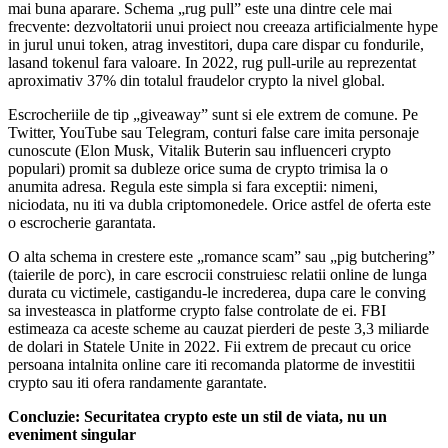
mai buna aparare. Schema „rug pull” este una dintre cele mai
frecvente: dezvoltatorii unui proiect nou creeaza artificialmente hype
in jurul unui token, atrag investitori, dupa care dispar cu fondurile,
lasand tokenul fara valoare. In 2022, rug pull-urile au reprezentat
aproximativ 37% din totalul fraudelor crypto la nivel global.
Escrocheriile de tip „giveaway” sunt si ele extrem de comune. Pe
Twitter, YouTube sau Telegram, conturi false care imita personaje
cunoscute (Elon Musk, Vitalik Buterin sau influenceri crypto
populari) promit sa dubleze orice suma de crypto trimisa la o
anumita adresa. Regula este simpla si fara exceptii: nimeni,
niciodata, nu iti va dubla criptomonedele. Orice astfel de oferta este
o escrocherie garantata.
O alta schema in crestere este „romance scam” sau „pig butchering”
(taierile de porc), in care escrocii construiesc relatii online de lunga
durata cu victimele, castigandu-le increderea, dupa care le conving
sa investeasca in platforme crypto false controlate de ei. FBI
estimeaza ca aceste scheme au cauzat pierderi de peste 3,3 miliarde
de dolari in Statele Unite in 2022. Fii extrem de precaut cu orice
persoana intalnita online care iti recomanda platorme de investitii
crypto sau iti ofera randamente garantate.
Concluzie: Securitatea crypto este un stil de viata, nu un
eveniment singular