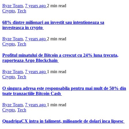
Ryze Team
,
7 years ago
2 min
read
Crypto
,
Tech
68% dintre milionari au investit sau intentioneaza sa
investeasca in crypto
Ryze Team
,
7 years ago
2 min
read
Crypto
,
Tech
Profitul minatului de Bitcoin a crescut cu 24% luna trecuta,
raporteaza Argo Blockchain
Ryze Team
,
7 years ago
1 min
read
Crypto
,
Tech
O singura adresa este responsabila pentru mai mult de 50% din
toate tranzactiile Bitcoin Cash
Ryze Team
,
7 years ago
1 min
read
Crypto
,
Tech
QuadrigaCX intra in faliment, milioanele de dolari inca lipsesc