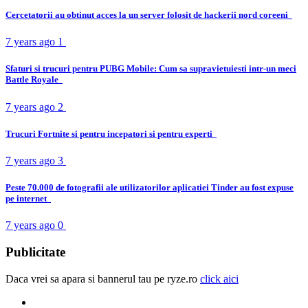
Cercetatorii au obtinut acces la un server folosit de hackerii nord coreeni
7 years ago
1
Sfaturi si trucuri pentru PUBG Mobile: Cum sa supravietuiesti intr-un meci
Battle Royale
7 years ago
2
Trucuri Fortnite si pentru incepatori si pentru experti
7 years ago
3
Peste 70.000 de fotografii ale utilizatorilor aplicatiei Tinder au fost expuse
pe internet
7 years ago
0
Publicitate
Daca vrei sa apara si bannerul tau pe ryze.ro
click aici