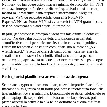
Daca esti nevoit sa folosesti o retea publica, un VPN (Virtual Private
Network) de incredere este o masura minima de protectie. Un VPN
cripteaza intregul trafic de date dintre dispozitivul tau si internet,
facand mult mai dificila interceptarea informatiilor. Alege un
provider VPN cu reputatie solida, cum ar fi NordVPN,
ExpressVPN sau ProtonVPN, si evita serviciile VPN gratuite, care
deseori colecteaza si vand datele utilizatorilor.
In plus, gandeste-te la protejarea identitatii tale online in contextul
crypto. Nu dezvalui public ca detii criptomonede in cantitati
semnificative – nici pe retele sociale, nici in conversatii publice.
Exista un fenomen cunoscut in comunitate sub numele de „$5
wrench attack” (atacul cu cheia de cinci dolari), care se refera la
situatiile in care hackerii sau hotii, stiind ca o anumita persoana
detine crypto, apeleaza la metode de extorcare fizica sau psihologica
pentru a obtine accesul la fonduri. Discretia este, in sine, o forma de
securitate.
Backup-uri si planificarea accesului in caz de urgenta
Securitatea crypto nu inseamna doar protectia impotriva hackerilor.
Inseamna si asigurarea ca tu insuti poti accesa intotdeauna fondurile
tale, indiferent ce s-ar intampla. Dispozitivele se strica, telefoanele se
pierd, laptopurile se pot deteriora. Fara un backup adecvat, poti
pierde accesul la activele tale la fel de definitiv ca si cum ai fi fost
atacat de hackeri.