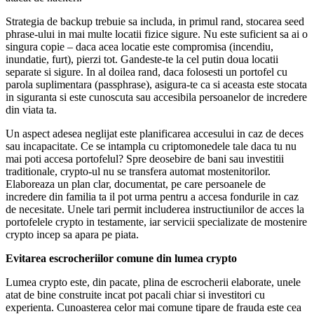
Strategia de backup trebuie sa includa, in primul rand, stocarea seed
phrase-ului in mai multe locatii fizice sigure. Nu este suficient sa ai o
singura copie – daca acea locatie este compromisa (incendiu,
inundatie, furt), pierzi tot. Gandeste-te la cel putin doua locatii
separate si sigure. In al doilea rand, daca folosesti un portofel cu
parola suplimentara (passphrase), asigura-te ca si aceasta este stocata
in siguranta si este cunoscuta sau accesibila persoanelor de incredere
din viata ta.
Un aspect adesea neglijat este planificarea accesului in caz de deces
sau incapacitate. Ce se intampla cu criptomonedele tale daca tu nu
mai poti accesa portofelul? Spre deosebire de bani sau investitii
traditionale, crypto-ul nu se transfera automat mostenitorilor.
Elaboreaza un plan clar, documentat, pe care persoanele de
incredere din familia ta il pot urma pentru a accesa fondurile in caz
de necesitate. Unele tari permit includerea instructiunilor de acces la
portofelele crypto in testamente, iar servicii specializate de mostenire
crypto incep sa apara pe piata.
Evitarea escrocheriilor comune din lumea crypto
Lumea crypto este, din pacate, plina de escrocherii elaborate, unele
atat de bine construite incat pot pacali chiar si investitori cu
experienta. Cunoasterea celor mai comune tipare de frauda este cea