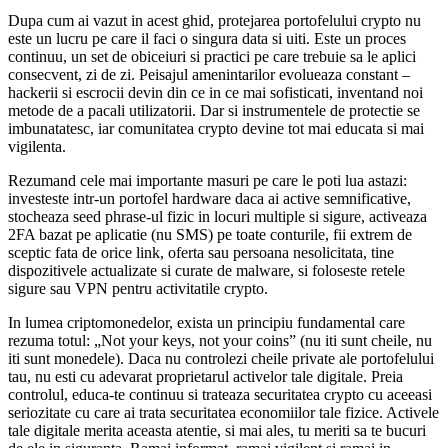
Dupa cum ai vazut in acest ghid, protejarea portofelului crypto nu
este un lucru pe care il faci o singura data si uiti. Este un proces
continuu, un set de obiceiuri si practici pe care trebuie sa le aplici
consecvent, zi de zi. Peisajul amenintarilor evolueaza constant –
hackerii si escrocii devin din ce in ce mai sofisticati, inventand noi
metode de a pacali utilizatorii. Dar si instrumentele de protectie se
imbunatatesc, iar comunitatea crypto devine tot mai educata si mai
vigilenta.
Rezumand cele mai importante masuri pe care le poti lua astazi:
investeste intr-un portofel hardware daca ai active semnificative,
stocheaza seed phrase-ul fizic in locuri multiple si sigure, activeaza
2FA bazat pe aplicatie (nu SMS) pe toate conturile, fii extrem de
sceptic fata de orice link, oferta sau persoana nesolicitata, tine
dispozitivele actualizate si curate de malware, si foloseste retele
sigure sau VPN pentru activitatile crypto.
In lumea criptomonedelor, exista un principiu fundamental care
rezuma totul: „Not your keys, not your coins” (nu iti sunt cheile, nu
iti sunt monedele). Daca nu controlezi cheile private ale portofelului
tau, nu esti cu adevarat proprietarul activelor tale digitale. Preia
controlul, educa-te continuu si trateaza securitatea crypto cu aceeasi
seriozitate cu care ai trata securitatea economiilor tale fizice. Activele
tale digitale merita aceasta atentie, si mai ales, tu meriti sa te bucuri