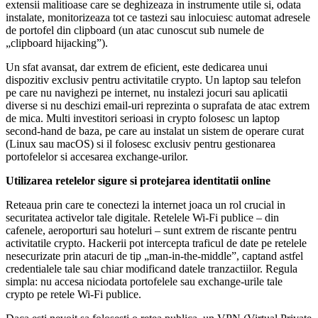
extensii malitioase care se deghizeaza in instrumente utile si, odata
instalate, monitorizeaza tot ce tastezi sau inlocuiesc automat adresele
de portofel din clipboard (un atac cunoscut sub numele de
„clipboard hijacking”).
Un sfat avansat, dar extrem de eficient, este dedicarea unui
dispozitiv exclusiv pentru activitatile crypto. Un laptop sau telefon
pe care nu navighezi pe internet, nu instalezi jocuri sau aplicatii
diverse si nu deschizi email-uri reprezinta o suprafata de atac extrem
de mica. Multi investitori serioasi in crypto folosesc un laptop
second-hand de baza, pe care au instalat un sistem de operare curat
(Linux sau macOS) si il folosesc exclusiv pentru gestionarea
portofelelor si accesarea exchange-urilor.
Utilizarea retelelor sigure si protejarea identitatii online
Reteaua prin care te conectezi la internet joaca un rol crucial in
securitatea activelor tale digitale. Retelele Wi-Fi publice – din
cafenele, aeroporturi sau hoteluri – sunt extrem de riscante pentru
activitatile crypto. Hackerii pot intercepta traficul de date pe retelele
nesecurizate prin atacuri de tip „man-in-the-middle”, captand astfel
credentialele tale sau chiar modificand datele tranzactiilor. Regula
simpla: nu accesa niciodata portofelele sau exchange-urile tale
crypto pe retele Wi-Fi publice.