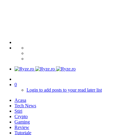
0
Login to add posts to your read later list
Acasa
Tech News
Stiri
Crypto
Gaming
Review
Tutoriale