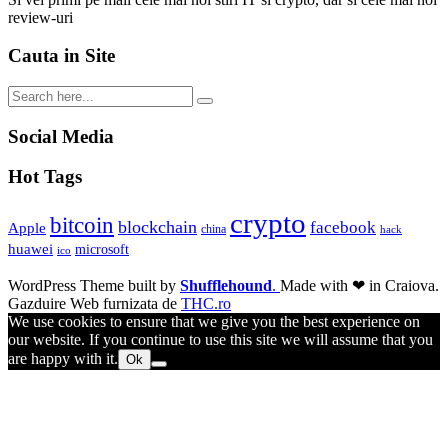
review-uri
Cauta in Site
Social Media
Hot Tags
crypto
bitcoin
blockchain
facebook
Apple
china
hack
huawei
microsoft
ico
WordPress Theme built by
Shufflehound
.
Made with ❤ in Craiova.
Gazduire Web furnizata de
THC.ro
We use cookies to ensure that we give you the best experience on
our website. If you continue to use this site we will assume that you
are happy with it.
Ok