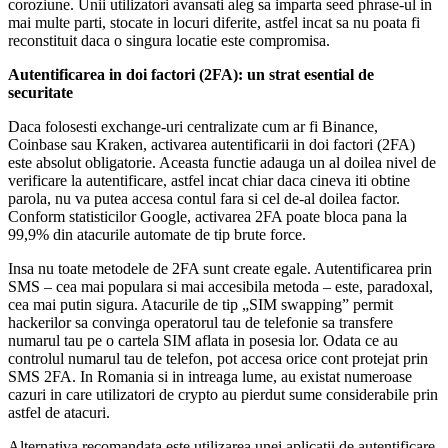
coroziune. Unii utilizatori avansati aleg sa imparta seed phrase-ul in
mai multe parti, stocate in locuri diferite, astfel incat sa nu poata fi
reconstituit daca o singura locatie este compromisa.
Autentificarea in doi factori (2FA): un strat esential de
securitate
Daca folosesti exchange-uri centralizate cum ar fi Binance,
Coinbase sau Kraken, activarea autentificarii in doi factori (2FA)
este absolut obligatorie. Aceasta functie adauga un al doilea nivel de
verificare la autentificare, astfel incat chiar daca cineva iti obtine
parola, nu va putea accesa contul fara si cel de-al doilea factor.
Conform statisticilor Google, activarea 2FA poate bloca pana la
99,9% din atacurile automate de tip brute force.
Insa nu toate metodele de 2FA sunt create egale. Autentificarea prin
SMS – cea mai populara si mai accesibila metoda – este, paradoxal,
cea mai putin sigura. Atacurile de tip „SIM swapping” permit
hackerilor sa convinga operatorul tau de telefonie sa transfere
numarul tau pe o cartela SIM aflata in posesia lor. Odata ce au
controlul numarul tau de telefon, pot accesa orice cont protejat prin
SMS 2FA. In Romania si in intreaga lume, au existat numeroase
cazuri in care utilizatori de crypto au pierdut sume considerabile prin
astfel de atacuri.
Alternativa recomandata este utilizarea unei aplicatii de autentificare,