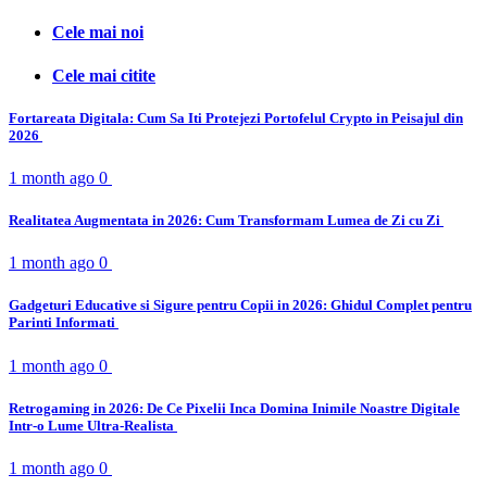
Cele mai noi
Cele mai citite
Fortareata Digitala: Cum Sa Iti Protejezi Portofelul Crypto in Peisajul din
2026
1 month ago
0
Realitatea Augmentata in 2026: Cum Transformam Lumea de Zi cu Zi
1 month ago
0
Gadgeturi Educative si Sigure pentru Copii in 2026: Ghidul Complet pentru
Parinti Informati
1 month ago
0
Retrogaming in 2026: De Ce Pixelii Inca Domina Inimile Noastre Digitale
Intr-o Lume Ultra-Realista
1 month ago
0