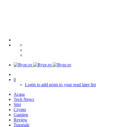
0
Login to add posts to your read later list
Acasa
Tech News
Stiri
Crypto
Gaming
Review
Tutoriale