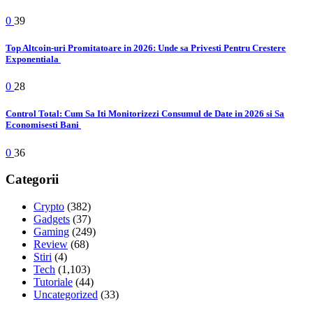
0
39
Top Altcoin-uri Promitatoare in 2026: Unde sa Privesti Pentru Crestere
Exponentiala
0
28
Control Total: Cum Sa Iti Monitorizezi Consumul de Date in 2026 si Sa
Economisesti Bani
0
36
Categorii
Crypto
(382)
Gadgets
(37)
Gaming
(249)
Review
(68)
Stiri
(4)
Tech
(1,103)
Tutoriale
(44)
Uncategorized
(33)