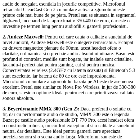
audio de neegalat, esentiala in jocurile competitive. Microfonul
retractabil ClearCast Gen 2 cu anulare activa a zgomotului este
printre cele mai bune de pe piata. Pretul sau se situeaza in segmentul
high-end, incepand de la aproximativ 350-400 de euro, dar este o
investitie pe termen lung pentru audiofili si gamerii profesionisti.
2. Audeze Maxwell:
Pentru cei care cauta o calitate a sunetului de
nivel audiofil, Audeze Maxwell este o alegere remarcabila. Echipat
cu drivere magnetice planare de 90mm, acest headset ofera o
claritate, o dinamica si o precizie audio absolut uimitoare. Basul este
profund si controlat, mediile sunt bogate, iar inaltele sunt cristaline,
facandu-l perfect atat pentru gaming, cat si pentru muzica.
Conectivitatea wireless (2.4GHz cu latenta scazuta) si Bluetooth 5.3
sunt excelente, iar bateria de 80 de ore este impresionanta.
Microfonul cu anulare a zgomotului bazata pe AI este de asemenea
excelent. Pretul este similar cu Nova Pro Wireless, in jur de 330-380
de euro, si este o optiune ideala pentru cei care prioritizeaza calitatea
sonora absoluta.
3. Beyerdynamic MMX 300 (Gen 2):
Daca preferati o solutie cu
fir, dar cu performante audio de studio, MMX 300 este o legenda.
Bazat pe castile audio profesionale DT 770 Pro, acest headset ofera
o constructie robusta, un confort exceptional si o calitate a sunetului
neutra, dar detaliata. Este ideal pentru gamerii care apreciaza
precizia sonora si o scena audio larga. Microfonul sau este de