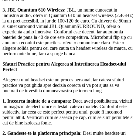
3. JBL Quantum 610 Wireless:
JBL, un nume cunoscut in
industria audio, ofera in Quantum 610 un headset wireless (2.4GHz)
la un pret accesibil, in jur de 100-120 de euro. Cu drivere de 50mm
si sunet surround virtual JBL QuantumSURROUND, ofera o
experienta audio imersiva. Confortul este decent, iar autonomia
bateriei de pana la 40 de ore este competitiva. Microfonul flip-up cu
anulare a ecoului este practic si ofera o comunicare clara. Este o
alegere solida pentru cei care cauta un headset wireless de marca, cu
performante bune, fara a sparge banca.
Sfaturi Practice pentru Alegerea si Intretinerea Headset-ului
Perfect
Alegerea unui headset este un proces personal, iar cateva sfaturi
practice va pot ghida spre decizia corecta si va pot ajuta sa va
bucurati de investitia dumneavoastra pe termen lung.
1. Incearca inainte de a cumpara:
Daca aveti posibilitatea, vizitati
un magazin de electronice si testati cateva modele. Confortul este
subiectiv, iar ceea ce este perfect pentru unul, poate fi incomod
pentru altul. Verificati cum se aseaza pe cap, cum se simt pernutele si
cat de bine izoleaza fonic.
2. Gandeste-te la platforma principala:
Desi multe headset-uri