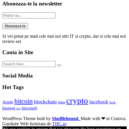
Aboneaza-te la newsletter
Si vei primi pe mail cele mai noi stiri IT si crypto, dar si cele mai noi
review-uri
Cauta in Site
Social Media
Hot Tags
crypto
bitcoin
blockchain
facebook
Apple
china
hack
huawei
microsoft
ico
WordPress Theme built by
Shufflehound
.
Made with ❤ in Craiova.
Gazduire Web furnizata de
THC.ro
We use cookies to ensure that we give you the best experience on