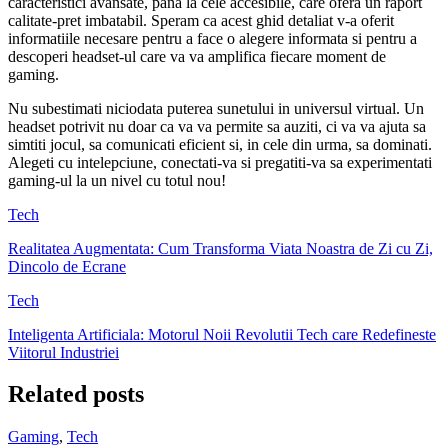
caracteristici avansate, pana la cele accesibile, care ofera un raport
calitate-pret imbatabil. Speram ca acest ghid detaliat v-a oferit
informatiile necesare pentru a face o alegere informata si pentru a
descoperi headset-ul care va va amplifica fiecare moment de
gaming.
Nu subestimati niciodata puterea sunetului in universul virtual. Un
headset potrivit nu doar ca va va permite sa auziti, ci va va ajuta sa
simtiti jocul, sa comunicati eficient si, in cele din urma, sa dominati.
Alegeti cu intelepciune, conectati-va si pregatiti-va sa experimentati
gaming-ul la un nivel cu totul nou!
Tech
Realitatea Augmentata: Cum Transforma Viata Noastra de Zi cu Zi,
Dincolo de Ecrane
Tech
Inteligenta Artificiala: Motorul Noii Revolutii Tech care Redefineste
Viitorul Industriei
Related posts
Gaming
,
Tech