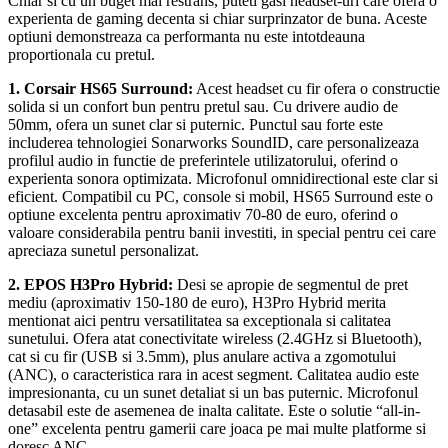
Chiar si cu un buget mai restrans, puteti gasi headset-uri care ofera o
experienta de gaming decenta si chiar surprinzator de buna. Aceste
optiuni demonstreaza ca performanta nu este intotdeauna
proportionala cu pretul.
1. Corsair HS65 Surround:
Acest headset cu fir ofera o constructie
solida si un confort bun pentru pretul sau. Cu drivere audio de
50mm, ofera un sunet clar si puternic. Punctul sau forte este
includerea tehnologiei Sonarworks SoundID, care personalizeaza
profilul audio in functie de preferintele utilizatorului, oferind o
experienta sonora optimizata. Microfonul omnidirectional este clar si
eficient. Compatibil cu PC, console si mobil, HS65 Surround este o
optiune excelenta pentru aproximativ 70-80 de euro, oferind o
valoare considerabila pentru banii investiti, in special pentru cei care
apreciaza sunetul personalizat.
2. EPOS H3Pro Hybrid:
Desi se apropie de segmentul de pret
mediu (aproximativ 150-180 de euro), H3Pro Hybrid merita
mentionat aici pentru versatilitatea sa exceptionala si calitatea
sunetului. Ofera atat conectivitate wireless (2.4GHz si Bluetooth),
cat si cu fir (USB si 3.5mm), plus anulare activa a zgomotului
(ANC), o caracteristica rara in acest segment. Calitatea audio este
impresionanta, cu un sunet detaliat si un bas puternic. Microfonul
detasabil este de asemenea de inalta calitate. Este o solutie “all-in-
one” excelenta pentru gamerii care joaca pe mai multe platforme si
doresc ANC.