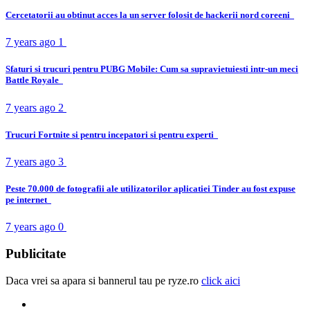
Cercetatorii au obtinut acces la un server folosit de hackerii nord coreeni
7 years ago
1
Sfaturi si trucuri pentru PUBG Mobile: Cum sa supravietuiesti intr-un meci
Battle Royale
7 years ago
2
Trucuri Fortnite si pentru incepatori si pentru experti
7 years ago
3
Peste 70.000 de fotografii ale utilizatorilor aplicatiei Tinder au fost expuse
pe internet
7 years ago
0
Publicitate
Daca vrei sa apara si bannerul tau pe ryze.ro
click aici