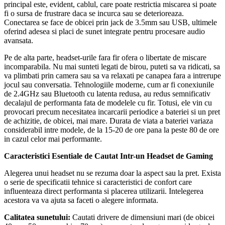
principal este, evident, cablul, care poate restrictia miscarea si poate
fi o sursa de frustrare daca se incurca sau se deterioreaza.
Conectarea se face de obicei prin jack de 3.5mm sau USB, ultimele
oferind adesea si placi de sunet integrate pentru procesare audio
avansata.
Pe de alta parte, headset-urile fara fir ofera o libertate de miscare
incomparabila. Nu mai sunteti legati de birou, puteti sa va ridicati, sa
va plimbati prin camera sau sa va relaxati pe canapea fara a intrerupe
jocul sau conversatia. Tehnologiile moderne, cum ar fi conexiunile
de 2.4GHz sau Bluetooth cu latenta redusa, au redus semnificativ
decalajul de performanta fata de modelele cu fir. Totusi, ele vin cu
provocari precum necesitatea incarcarii periodice a bateriei si un pret
de achizitie, de obicei, mai mare. Durata de viata a bateriei variaza
considerabil intre modele, de la 15-20 de ore pana la peste 80 de ore
in cazul celor mai performante.
Caracteristici Esentiale de Cautat Intr-un Headset de Gaming
Alegerea unui headset nu se rezuma doar la aspect sau la pret. Exista
o serie de specificatii tehnice si caracteristici de confort care
influenteaza direct performanta si placerea utilizarii. Intelegerea
acestora va va ajuta sa faceti o alegere informata.
Calitatea sunetului:
Cautati drivere de dimensiuni mari (de obicei