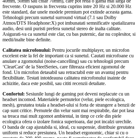
40mm, 50mm sau chiar 70mm), care pot reda o gama mai larga de
frecvente. O raspuns in frecventa cuprins intre 20 Hz si 20.000 Hz
este standard, dar unele modele premium pot extinde aceasta gama.
Tehnologii precum sunetul surround virtual (7.1 sau Dolby
Atmos/DTS Headphone:X) pot imbunatati semnificativ spatializarea
audio, desi unii puristi prefera sunetul stereo de inalta calitate.
Asigurati-va ca sunetul este clar, cu bas puternic, dar nu coplesitor, si
medii/inalte bine definite.
Calitatea microfonului:
Pentru jocurile multiplayer, un microfon
excelent este la fel de important ca si sunetul. Cautati microfoane cu
anulare a zgomotului (noise-cancelling) sau cu tehnologii precum
‘ClearCast’ de la SteelSeries, care filtreaza eficient zgomotul de
fond. Un microfon detasabil sau retractabil este un avantaj pentru
flexibilitate. Testati intotdeauna calitatea microfonului inainte de
achizitie, daca este posibil, sau cititi recenzii detaliate.
Confortul:
Sesiunile lungi de gaming pot deveni neplacute cu un
headset incomod. Materialele pernutelor (velur, piele ecologica,
mesh), greutatea totala a headset-ului si forta de strangere a benzii de
cap sunt critice. Pernutele din velur sunt mai respirabile, dar pot lasa
sa treaca mai mult zgomot ambiental, in timp ce cele din piele
ecologica ofera o izolare fonica superioara, dar pot incalzi urechile.
O banda de cap ajustabila si, ideal, cu suspensie, distribuie greutatea
uniform si reduce presiunea. Un headset ergonomic, chiar si cu o