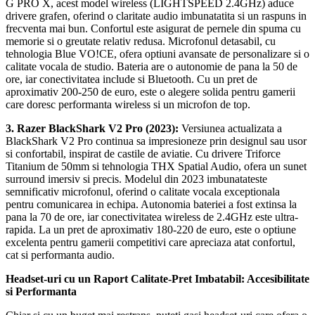
G PRO X, acest model wireless (LIGHTSPEED 2.4GHz) aduce
drivere grafen, oferind o claritate audio imbunatatita si un raspuns in
frecventa mai bun. Confortul este asigurat de pernele din spuma cu
memorie si o greutate relativ redusa. Microfonul detasabil, cu
tehnologia Blue VO!CE, ofera optiuni avansate de personalizare si o
calitate vocala de studio. Bateria are o autonomie de pana la 50 de
ore, iar conectivitatea include si Bluetooth. Cu un pret de
aproximativ 200-250 de euro, este o alegere solida pentru gamerii
care doresc performanta wireless si un microfon de top.
3. Razer BlackShark V2 Pro (2023):
Versiunea actualizata a
BlackShark V2 Pro continua sa impresioneze prin designul sau usor
si confortabil, inspirat de castile de aviatie. Cu drivere Triforce
Titanium de 50mm si tehnologia THX Spatial Audio, ofera un sunet
surround imersiv si precis. Modelul din 2023 imbunatateste
semnificativ microfonul, oferind o calitate vocala exceptionala
pentru comunicarea in echipa. Autonomia bateriei a fost extinsa la
pana la 70 de ore, iar conectivitatea wireless de 2.4GHz este ultra-
rapida. La un pret de aproximativ 180-220 de euro, este o optiune
excelenta pentru gamerii competitivi care apreciaza atat confortul,
cat si performanta audio.
Headset-uri cu un Raport Calitate-Pret Imbatabil: Accesibilitate
si Performanta