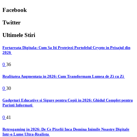
Facebook
Twitter
Ultimele Stiri
Fortareata Digitala: Cum Sa Iti Protejezi Portofelul Crypto in Peisajul din
2026
0
36
Realitatea Augmentata in 2026: Cum Transformam Lumea de Zi cu Zi
0
30
Gadgeturi Educative si Sigure pentru Copii in 2026: Ghidul Complet pentru
Parinti Informati
0
41
Retrogaming in 2026: De Ce Pixelii Inca Domina Inimile Noastre Digitale
Intr-o Lume Ultra-Realista