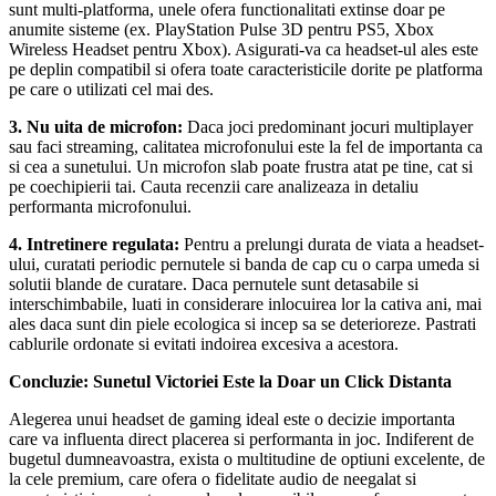
sunt multi-platforma, unele ofera functionalitati extinse doar pe
anumite sisteme (ex. PlayStation Pulse 3D pentru PS5, Xbox
Wireless Headset pentru Xbox). Asigurati-va ca headset-ul ales este
pe deplin compatibil si ofera toate caracteristicile dorite pe platforma
pe care o utilizati cel mai des.
3. Nu uita de microfon:
Daca joci predominant jocuri multiplayer
sau faci streaming, calitatea microfonului este la fel de importanta ca
si cea a sunetului. Un microfon slab poate frustra atat pe tine, cat si
pe coechipierii tai. Cauta recenzii care analizeaza in detaliu
performanta microfonului.
4. Intretinere regulata:
Pentru a prelungi durata de viata a headset-
ului, curatati periodic pernutele si banda de cap cu o carpa umeda si
solutii blande de curatare. Daca pernutele sunt detasabile si
interschimbabile, luati in considerare inlocuirea lor la cativa ani, mai
ales daca sunt din piele ecologica si incep sa se deterioreze. Pastrati
cablurile ordonate si evitati indoirea excesiva a acestora.
Concluzie: Sunetul Victoriei Este la Doar un Click Distanta
Alegerea unui headset de gaming ideal este o decizie importanta
care va influenta direct placerea si performanta in joc. Indiferent de
bugetul dumneavoastra, exista o multitudine de optiuni excelente, de
la cele premium, care ofera o fidelitate audio de neegalat si