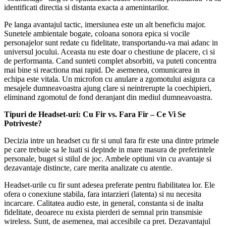
identificati directia si distanta exacta a amenintarilor.
Pe langa avantajul tactic, imersiunea este un alt beneficiu major.
Sunetele ambientale bogate, coloana sonora epica si vocile
personajelor sunt redate cu fidelitate, transportandu-va mai adanc in
universul jocului. Aceasta nu este doar o chestiune de placere, ci si
de performanta. Cand sunteti complet absorbiti, va puteti concentra
mai bine si reactiona mai rapid. De asemenea, comunicarea in
echipa este vitala. Un microfon cu anulare a zgomotului asigura ca
mesajele dumneavoastra ajung clare si neintrerupte la coechipieri,
eliminand zgomotul de fond deranjant din mediul dumneavoastra.
Tipuri de Headset-uri: Cu Fir vs. Fara Fir – Ce Vi Se
Potriveste?
Decizia intre un headset cu fir si unul fara fir este una dintre primele
pe care trebuie sa le luati si depinde in mare masura de preferintele
personale, buget si stilul de joc. Ambele optiuni vin cu avantaje si
dezavantaje distincte, care merita analizate cu atentie.
Headset-urile cu fir sunt adesea preferate pentru fiabilitatea lor. Ele
ofera o conexiune stabila, fara intarzieri (latenta) si nu necesita
incarcare. Calitatea audio este, in general, constanta si de inalta
fidelitate, deoarece nu exista pierderi de semnal prin transmisie
wireless. Sunt, de asemenea, mai accesibile ca pret. Dezavantajul