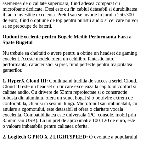
asemenea de o calitate superioara, fiind adesea comparat cu
microfoane dedicate. Desi este cu fir, cablul detasabil si durabilitatea
il fac o investitie excelenta. Pretul sau se invarte in jurul a 250-300
de euro, fiind o optiune de top pentru puristii audio si cei care nu vor
sa se preocupe de baterii.
Optiuni Excelente pentru Bugete Medii: Performanta Fara a
Spate Bugetul
Nu trebuie sa cheltuiti o avere pentru a obtine un headset de gaming
excelent. Aceste modele ofera un echilibru fantastic intre
performanta, caracteristici si pret, fiind perfecte pentru majoritatea
gamerilor.
1. HyperX Cloud III:
Continuand traditia de succes a seriei Cloud,
Cloud III este un headset cu fir care exceleaza la capitolul confort si
calitate audio. Cu drivere de 53mm reproiectate si o constructie
robusta din aluminiu, ofera un sunet bogat si o potrivire extrem de
confortabila, chiar si in sesiuni lungi. Microfonul sau imbunatatit, cu
anulare a zgomotului, este detasabil si ofera o claritate vocala
excelenta. Compatibilitatea este universala (PC, console, mobil prin
3.5mm sau USB). La un pret de aproximativ 100-120 de euro, este
o valoare imbatabila pentru calitatea oferita.
2. Logitech G PRO X 2 LIGHTSPEED:
O evolutie a popularului