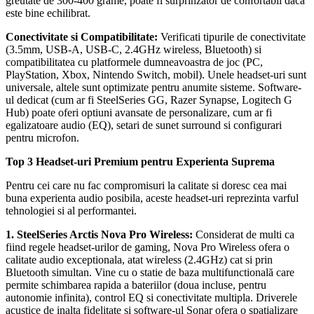
greutate de 300-400 grame, poate fi surprinzator de confortabil daca
este bine echilibrat.
Conectivitate si Compatibilitate:
Verificati tipurile de conectivitate
(3.5mm, USB-A, USB-C, 2.4GHz wireless, Bluetooth) si
compatibilitatea cu platformele dumneavoastra de joc (PC,
PlayStation, Xbox, Nintendo Switch, mobil). Unele headset-uri sunt
universale, altele sunt optimizate pentru anumite sisteme. Software-
ul dedicat (cum ar fi SteelSeries GG, Razer Synapse, Logitech G
Hub) poate oferi optiuni avansate de personalizare, cum ar fi
egalizatoare audio (EQ), setari de sunet surround si configurari
pentru microfon.
Top 3 Headset-uri Premium pentru Experienta Suprema
Pentru cei care nu fac compromisuri la calitate si doresc cea mai
buna experienta audio posibila, aceste headset-uri reprezinta varful
tehnologiei si al performantei.
1. SteelSeries Arctis Nova Pro Wireless:
Considerat de multi ca
fiind regele headset-urilor de gaming, Nova Pro Wireless ofera o
calitate audio exceptionala, atat wireless (2.4GHz) cat si prin
Bluetooth simultan. Vine cu o statie de baza multifunctională care
permite schimbarea rapida a bateriilor (doua incluse, pentru
autonomie infinita), control EQ si conectivitate multipla. Driverele
acustice de inalta fidelitate si software-ul Sonar ofera o spatializare