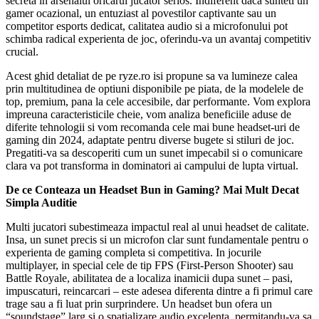
secreta in arsenalul oricarui jucator serios. Indiferent daca sunteti un
gamer ocazional, un entuziast al povestilor captivante sau un
competitor esports dedicat, calitatea audio si a microfonului pot
schimba radical experienta de joc, oferindu-va un avantaj competitiv
crucial.
Acest ghid detaliat de pe ryze.ro isi propune sa va lumineze calea
prin multitudinea de optiuni disponibile pe piata, de la modelele de
top, premium, pana la cele accesibile, dar performante. Vom explora
impreuna caracteristicile cheie, vom analiza beneficiile aduse de
diferite tehnologii si vom recomanda cele mai bune headset-uri de
gaming din 2024, adaptate pentru diverse bugete si stiluri de joc.
Pregatiti-va sa descoperiti cum un sunet impecabil si o comunicare
clara va pot transforma in dominatori ai campului de lupta virtual.
De ce Conteaza un Headset Bun in Gaming? Mai Mult Decat
Simpla Auditie
Multi jucatori subestimeaza impactul real al unui headset de calitate.
Insa, un sunet precis si un microfon clar sunt fundamentale pentru o
experienta de gaming completa si competitiva. In jocurile
multiplayer, in special cele de tip FPS (First-Person Shooter) sau
Battle Royale, abilitatea de a localiza inamicii dupa sunet – pasi,
impuscaturi, reincarcari – este adesea diferenta dintre a fi primul care
trage sau a fi luat prin surprindere. Un headset bun ofera un
“soundstage” larg si o spatializare audio excelenta, permitandu-va sa