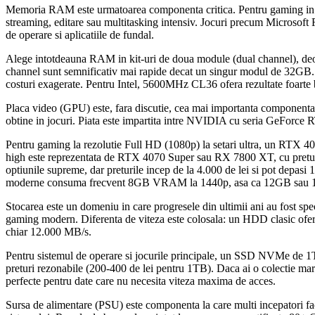
Memoria RAM este urmatoarea componenta critica. Pentru gaming in 2
streaming, editare sau multitasking intensiv. Jocuri precum Microso
de operare si aplicatiile de fundal.
Alege intotdeauna RAM in kit-uri de doua module (dual channel), deo
channel sunt semnificativ mai rapide decat un singur modul de 32GB
costuri exagerate. Pentru Intel, 5600MHz CL36 ofera rezultate foarte
Placa video (GPU) este, fara discutie, cea mai importanta componenta
obtine in jocuri. Piata este impartita intre NVIDIA cu seria GeForce
Pentru gaming la rezolutie Full HD (1080p) la setari ultra, un RTX 40
high este reprezentata de RTX 4070 Super sau RX 7800 XT, cu preturi 
optiunile supreme, dar preturile incep de la 4.000 de lei si pot depa
moderne consuma frecvent 8GB VRAM la 1440p, asa ca 12GB sau 16G
Stocarea este un domeniu in care progresele din ultimii ani au fos
gaming modern. Diferenta de viteza este colosala: un HDD clasic ofe
chiar 12.000 MB/s.
Pentru sistemul de operare si jocurile principale, un SSD NVMe de
preturi rezonabile (200-400 de lei pentru 1TB). Daca ai o colectie ma
perfecte pentru date care nu necesita viteza maxima de acces.
Sursa de alimentare (PSU) este componenta la care multi incepatori fac 