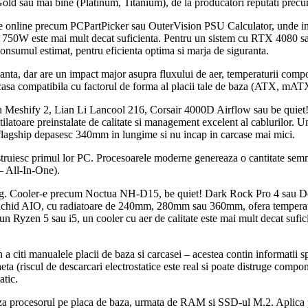
 Gold sau mai bine (Platinum, Titanium), de la producatori reputati pre
re online precum PCPartPicker sau OuterVision PSU Calculator, unde in
 de 750W este mai mult decat suficienta. Pentru un sistem cu RTX 408
onsumul estimat, pentru eficienta optima si marja de siguranta.
nta, dar are un impact major asupra fluxului de aer, temperaturii compon
rcasa compatibila cu factorul de forma al placii tale de baza (ATX, mA
gn Meshify 2, Lian Li Lancool 216, Corsair 4000D Airflow sau be quie
entilatoare preinstalate de calitate si management excelent al cablurilor. 
 flagship depasesc 340mm in lungime si nu incap in carcase mai mici.
truiesc primul lor PC. Procesoarele moderne genereaza o cantitate semnif
 – All-In-One).
n lung. Cooler-e precum Noctua NH-D15, be quiet! Dark Rock Pro 4 sau
lichid AIO, cu radiatoare de 240mm, 280mm sau 360mm, ofera temperaturi
tru un Ryzen 5 sau i5, un cooler cu aer de calitate este mai mult decat s
citi manualele placii de baza si carcasei – acestea contin informatii sp
ta (riscul de descarcari electrostatice este real si poate distruge componen
atic.
aza procesorul pe placa de baza, urmata de RAM si SSD-ul M.2. Aplica 