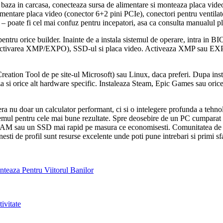
 baza in carcasa, conecteaza sursa de alimentare si monteaza placa video
limentare placa video (conector 6+2 pini PCIe), conectori pentru venti
– poate fi cel mai confuz pentru incepatori, asa ca consulta manualul pla
ru orice builder. Inainte de a instala sistemul de operare, intra in BI
pa activarea XMP/EXPO), SSD-ul si placa video. Activeaza XMP sau EXP
tion Tool de pe site-ul Microsoft) sau Linux, daca preferi. Dupa instal
si orice alt hardware specific. Instaleaza Steam, Epic Games sau orice a
ra nu doar un calculator performant, ci si o intelegere profunda a tehnol
emul pentru cele mai bune rezultate. Spre deosebire de un PC cumparat gat
M sau un SSD mai rapid pe masura ce economisesti. Comunitatea de PC 
i de profil sunt resurse excelente unde poti pune intrebari si primi sfa
nteaza Pentru Viitorul Banilor
ivitate