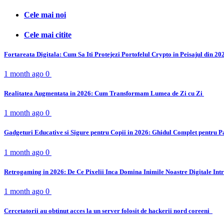
Cele mai noi
Cele mai citite
Fortareata Digitala: Cum Sa Iti Protejezi Portofelul Crypto in Peisajul din 2
1 month ago
0
Realitatea Augmentata in 2026: Cum Transformam Lumea de Zi cu Zi
1 month ago
0
Gadgeturi Educative si Sigure pentru Copii in 2026: Ghidul Complet pentru P
1 month ago
0
Retrogaming in 2026: De Ce Pixelii Inca Domina Inimile Noastre Digitale Int
1 month ago
0
Cercetatorii au obtinut acces la un server folosit de hackerii nord coreeni