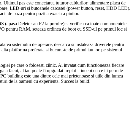
. Ultimul pas este conectarea tuturor cablurilor: alimentare placa de
latoare, LED-uri si butoanele carcasei (power button, reset, HDD LED).
cii de baza pentru pozitia exacta a pinilor.
OS (apasa Delete sau F2 la pornire) si verifica ca toate componentele
O pentru RAM, seteaza ordinea de boot cu SSD-ul pe primul loc si
area sistemului de operare, descarca si instaleaza driverele pentru
lta platforma preferata si bucura-te de primul tau joc pe sistemul
ogiei pe care o folosesti zilnic. Ai invatat cum functioneaza fiecare
a facut, al tau poate fi upgradat treptat – incepi cu ce iti permite
building este una dintre cele mai prietenoase si utile din lumea
turi de la oameni cu experienta. Succes la build!