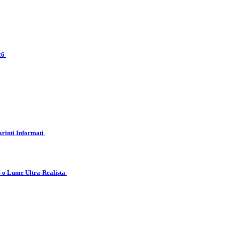
026
arinti Informati
r-o Lume Ultra-Realista