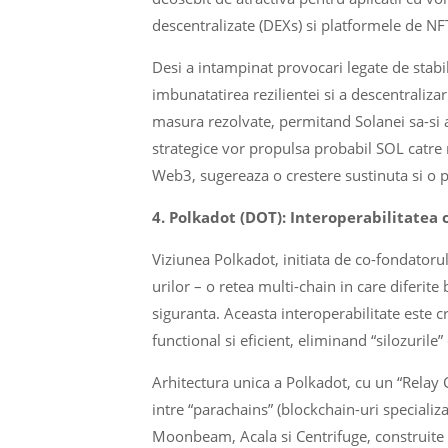
descentralizate (DEXs) si platformele de NFT
Desi a intampinat provocari legate de stabili
imbunatatirea rezilientei si a descentraliz
masura rezolvate, permitand Solanei sa-si at
strategice vor propulsa probabil SOL catre 
Web3, sugereaza o crestere sustinuta si o po
4. Polkadot (DOT): Interoperabilitatea c
Viziunea Polkadot, initiata de co-fondator
urilor – o retea multi-chain in care diferite
siguranta. Aceasta interoperabilitate este
functional si eficient, eliminand “silozurile”
Arhitectura unica a Polkadot, cu un “Relay 
intre “parachains” (blockchain-uri specializ
Moonbeam, Acala si Centrifuge, construite 