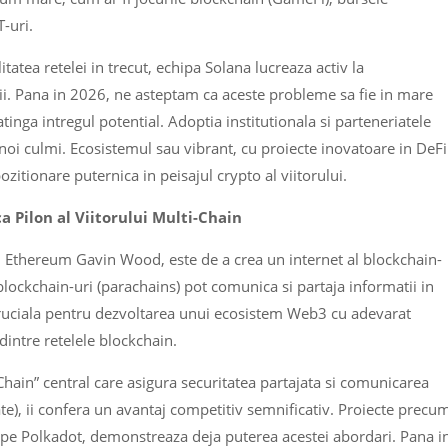
-uri.
tatea retelei in trecut, echipa Solana lucreaza activ la
arii. Pana in 2026, ne asteptam ca aceste probleme sa fie in mare
inga intregul potential. Adoptia institutionala si parteneriatele
noi culmi. Ecosistemul sau vibrant, cu proiecte inovatoare in DeFi
zitionare puternica in peisajul crypto al viitorului.
a Pilon al Viitorului Multi-Chain
ul Ethereum Gavin Wood, este de a crea un internet al blockchain-
 blockchain-uri (parachains) pot comunica si partaja informatii in
 cruciala pentru dezvoltarea unui ecosistem Web3 cu adevarat
 dintre retelele blockchain.
Chain” central care asigura securitatea partajata si comunicarea
ate), ii confera un avantaj competitiv semnificativ. Proiecte precu
pe Polkadot, demonstreaza deja puterea acestei abordari. Pana i