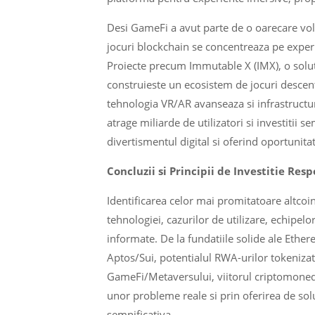
Desi GameFi a avut parte de o oarecare volat
jocuri blockchain se concentreaza pe exper
Proiecte precum Immutable X (IMX), o solu
construieste un ecosistem de jocuri descent
tehnologia VR/AR avanseaza si infrastructu
atrage miliarde de utilizatori si investitii
divertismentul digital si oferind oportunitat
Concluzii si Principii de Investitie Res
Identificarea celor mai promitatoare altcoi
tehnologiei, cazurilor de utilizare, echipelor
informate. De la fundatiile solide ale Ether
Aptos/Sui, potentialul RWA-urilor tokeniza
GameFi/Metaversului, viitorul criptomonede
unor probleme reale si prin oferirea de sol
semnificativa.