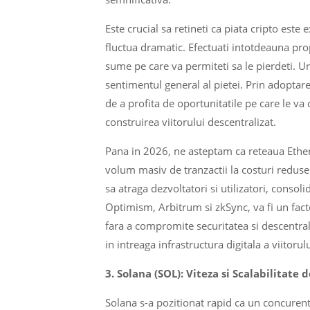
Este crucial sa retineti ca piata cripto este 
fluctua dramatic. Efectuati intotdeauna propr
sume pe care va permiteti sa le pierdeti. U
sentimentul general al pietei. Prin adoptar
de a profita de oportunitatile pe care le va 
construirea viitorului descentralizat.
Pana in 2026, ne asteptam ca reteaua Ethere
volum masiv de tranzactii la costuri reduse
sa atraga dezvoltatori si utilizatori, consol
Optimism, Arbitrum si zkSync, va fi un fac
fara a compromite securitatea si descentrali
in intreaga infrastructura digitala a viitorulu
3. Solana (SOL): Viteza si Scalabilitate
Solana s-a pozitionat rapid ca un concurent 