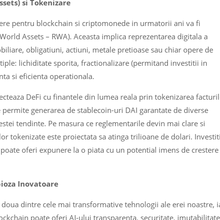
sets) si Tokenizare
ere pentru blockchain si criptomonede in urmatorii ani va fi
 World Assets – RWA). Aceasta implica reprezentarea digitala a
obiliare, obligatiuni, actiuni, metale pretioase sau chiar opere de
ple: lichiditate sporita, fractionalizare (permitand investitii in
ta si eficienta operationala.
cteaza DeFi cu finantele din lumea reala prin tokenizarea facturi
e permite generarea de stablecoin-uri DAI garantate de diverse
cestei tendinte. Pe masura ce reglementarile devin mai clare si
or tokenizate este proiectata sa atinga trilioane de dolari. Investit
ie poate oferi expunere la o piata cu un potential imens de crestere
bioza Inovatoare
nt doua dintre cele mai transformative tehnologii ale erei noastre, i
ckchain poate oferi AI-ului transparenta, securitate, imutabilitate