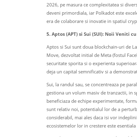
2026, pe masura ce complexitatea si diversi
deveni primordiala, iar Polkadot este excel
era de colaborare si inovatie in spatiul cryp
5. Aptos (APT) si Sui (SUI): Noii Veniti
Aptos si Sui sunt doua blockchain-uri de L
Move, dezvoltat initial de Meta (fostul Fac
securitate sporita si o experienta superioara
deja un capital semnificativ si a demonstrat
Sui, la randul sau, se concentreaza pe para
gestiona un volum masiv de tranzactii, in 
beneficiaza de echipe experimentate, format
sunt relativ noi, potentialul lor de a pertur
considerabil, mai ales daca isi vor indepli
ecosistemelor lor in crestere este esentiala 