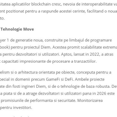
tatea aplicatiilor blockchain cresc, nevoia de interoperabilitate v
ent pozitionat pentru a raspunde acestei cerinte, facilitand o noua
to.
 cu Tehnologie Move
ayer 1 de generatie noua, construite pe limbajul de programare
ebook) pentru proiectul Diem. Acestea promit scalabilitate extrem
 pentru dezvoltatori si utilizatori. Aptos, lansat in 2022, a atras
 capacitati impresionante de procesare a tranzactiilor.
lelism si o arhitectura orientata pe obiecte, conceputa pentru a
special in domenii precum GameFi si DeFi. Ambele proiecte
e din fosti ingineri Diem, si de o tehnologie de baza robusta. De
ba piata si de a atrage dezvoltatori si utilizatori pana in 2026 este
ni promisiunile de performanta si securitate. Monitorizarea
pentru investitori.