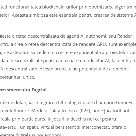
tati functionalitatea blockchain-urilor prin optimizarea algoritmil
atelor. Aceasta simbioza este esentiala pentru crearea de sisteme 
uieste o retea descentralizata de agenti AI autonomi, sau Render
entru a crea o retea descentralizata de randare GPU, sunt exempl
26, ne asteptam sa vedem o crestere exponentiala a proiectelor ca
 date descentralizate pentru antrenarea modelelor AI, la identitati
i AI descentralizate. Aceste proiecte au potentialul de a redefini
oportunitati unice.
ertismentului Digital
rde de dolari, iar integrarea tehnologiei blockchain prin GameFi
evolutioneze. Modelul “play-to-earn” (P2E), unde jucatorii pot
eala prin participarea la jocuri, a deschis noi cai pentru
aversul, un spatiu virtual persistent si interconectat, ofera o
ietate digitala si noi economii.