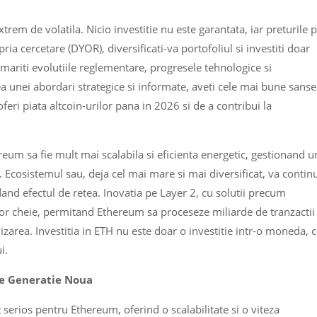
extrem de volatila. Nicio investitie nu este garantata, iar preturile 
ia cercetare (DYOR), diversificati-va portofoliul si investiti doar
rmariti evolutiile reglementare, progresele tehnologice si
ea unei abordari strategice si informate, aveti cele mai bune sanse
oferi piata altcoin-urilor pana in 2026 si de a contribui la
um sa fie mult mai scalabila si eficienta energetic, gestionand u
. Ecosistemul sau, deja cel mai mare si mai diversificat, va contin
idand efectul de retea. Inovatia pe Layer 2, cu solutii precum
tor cheie, permitand Ethereum sa proceseze miliarde de tranzactii
zarea. Investitia in ETH nu este doar o investitie intr-o moneda, c
i.
 de Generatie Noua
serios pentru Ethereum, oferind o scalabilitate si o viteza