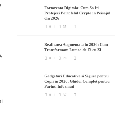
a
Fortareata Digitala: Cum Sa Iti
Protejezi Portofelul Crypto in Peisajul
din 2026
0
35
Realitatea Augmentata in 2026: Cum
Transformam Lumea de Zi cu Zi
a,
0
28
Gadgeturi Educative si Sigure pentru
Copii in 2026: Ghidul Complet pentru
Parinti Informati
0
37
si