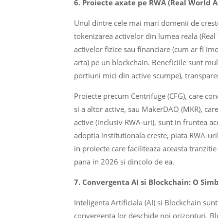
6. Proiecte axate pe RWA (Real World As
Unul dintre cele mai mari domenii de crest
tokenizarea activelor din lumea reala (Real
activelor fizice sau financiare (cum ar fi im
arta) pe un blockchain. Beneficiile sunt multi
portiuni mici din active scumpe), transparen
Proiecte precum Centrifuge (CFG), care cone
si a altor active, sau MakerDAO (MKR), car
active (inclusiv RWA-uri), sunt in fruntea a
adoptia institutionala creste, piata RWA-uril
in proiecte care faciliteaza aceasta tranzit
pana in 2026 si dincolo de ea.
7. Convergenta AI si Blockchain: O Sim
Inteligenta Artificiala (AI) si Blockchain su
convergenta lor deschide noi orizonturi. Blo