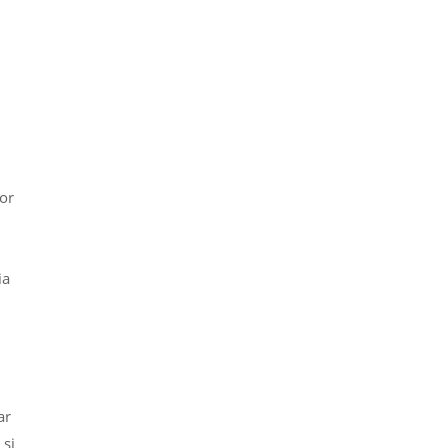
lor
ia
ar
 si