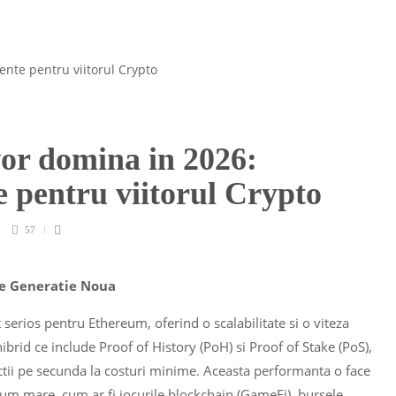
vor domina in 2026:
nte pentru viitorul Crypto
57
 de Generatie Noua
serios pentru Ethereum, oferind o scalabilitate si o viteza
rid ce include Proof of History (PoH) si Proof of Stake (PoS),
ctii pe secunda la costuri minime. Aceasta performanta o face
olum mare, cum ar fi jocurile blockchain (GameFi), bursele