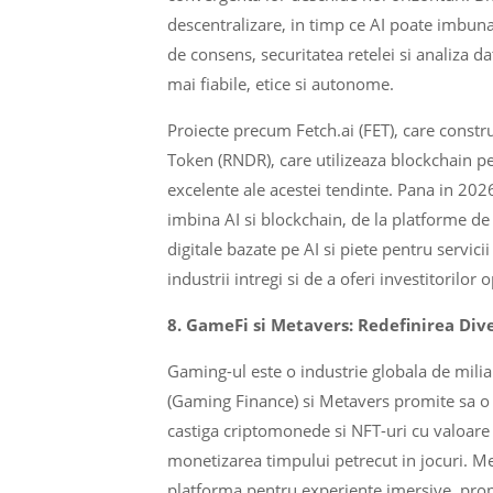
descentralizare, in timp ce AI poate imbuna
de consens, securitatea retelei si analiza d
mai fiabile, etice si autonome.
Proiecte precum Fetch.ai (FET), care constr
Token (RNDR), care utilizeaza blockchain p
excelente ale acestei tendinte. Pana in 20
imbina AI si blockchain, de la platforme de
digitale bazate pe AI si piete pentru servici
industrii intregi si de a oferi investitorilor 
8. GameFi si Metavers: Redefinirea Div
Gaming-ul este o industrie globala de milia
(Gaming Finance) si Metavers promite sa o r
castiga criptomonede si NFT-uri cu valoare r
monetizarea timpului petrecut in jocuri. Met
platforma pentru experiente imersive, propr