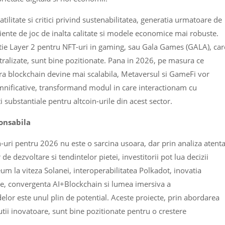
ilitate si critici privind sustenabilitatea, generatia urmatoare de
iente de joc de inalta calitate si modele economice mai robuste.
tie Layer 2 pentru NFT-uri in gaming, sau Gala Games (GALA), car
ralizate, sunt bine pozitionate. Pana in 2026, pe masura ce
ra blockchain devine mai scalabila, Metaversul si GameFi vor
 semnificative, transformand modul in care interactionam cu
i substantiale pentru altcoin-urile din acest sector.
ponsabila
n-uri pentru 2026 nu este o sarcina usoara, dar prin analiza atenta
 de dezvoltare si tendintelor pietei, investitorii pot lua decizii
eum la viteza Solanei, interoperabilitatea Polkadot, inovatia
te, convergenta AI+Blockchain si lumea imersiva a
lor este unul plin de potential. Aceste proiecte, prin abordarea
utii inovatoare, sunt bine pozitionate pentru o crestere