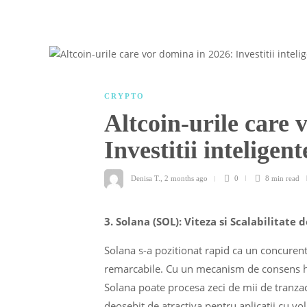
CRYPTO
Altcoin-urile care 
Investitii intelige
Denisa T.
,
2 months ago
0
8 min
read
3. Solana (SOL): Viteza si Scalabilitate
Solana s-a pozitionat rapid ca un concurent 
remarcabile. Cu un mecanism de consens hib
Solana poate procesa zeci de mii de tranza
deosebit de atractiva pentru aplicatii cu v