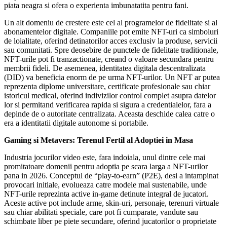
piata neagra si ofera o experienta imbunatatita pentru fani.
Un alt domeniu de crestere este cel al programelor de fidelitate si al
abonamentelor digitale. Companiile pot emite NFT-uri ca simboluri
de loialitate, oferind detinatorilor acces exclusiv la produse, servicii
sau comunitati. Spre deosebire de punctele de fidelitate traditionale,
NFT-urile pot fi tranzactionate, creand o valoare secundara pentru
membrii fideli. De asemenea, identitatea digitala descentralizata
(DID) va beneficia enorm de pe urma NFT-urilor. Un NFT ar putea
reprezenta diplome universitare, certificate profesionale sau chiar
istoricul medical, oferind indivizilor control complet asupra datelor
lor si permitand verificarea rapida si sigura a credentialelor, fara a
depinde de o autoritate centralizata. Aceasta deschide calea catre o
era a identitatii digitale autonome si portabile.
Gaming si Metavers: Terenul Fertil al Adoptiei in Masa
Industria jocurilor video este, fara indoiala, unul dintre cele mai
promitatoare domenii pentru adoptia pe scara larga a NFT-urilor
pana in 2026. Conceptul de “play-to-earn” (P2E), desi a intampinat
provocari initiale, evolueaza catre modele mai sustenabile, unde
NFT-urile reprezinta active in-game detinute integral de jucatori.
Aceste active pot include arme, skin-uri, personaje, terenuri virtuale
sau chiar abilitati speciale, care pot fi cumparate, vandute sau
schimbate liber pe piete secundare, oferind jucatorilor o proprietate