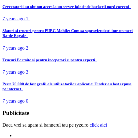
Cercetatorii au obtinut acces la un server folosit de hackerii nord coreeni
7 years ago
1
Sfaturi si trucuri pentru PUBG Mobile: Cum sa supravietuiesti intr-un meci
Battle Royale
7 years ago
2
Trucuri Fortnite si pentru incepatori si pentru experti
7 years ago
3
Peste 70.000 de fotografii ale utilizatorilor aplicatiei Tinder au fost expuse
pe internet
7 years ago
0
Publicitate
Daca vrei sa apara si bannerul tau pe ryze.ro
click aici