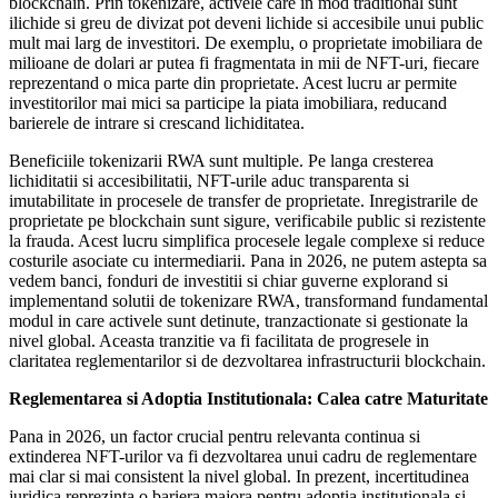
blockchain. Prin tokenizare, activele care in mod traditional sunt
ilichide si greu de divizat pot deveni lichide si accesibile unui public
mult mai larg de investitori. De exemplu, o proprietate imobiliara de
milioane de dolari ar putea fi fragmentata in mii de NFT-uri, fiecare
reprezentand o mica parte din proprietate. Acest lucru ar permite
investitorilor mai mici sa participe la piata imobiliara, reducand
barierele de intrare si crescand lichiditatea.
Beneficiile tokenizarii RWA sunt multiple. Pe langa cresterea
lichiditatii si accesibilitatii, NFT-urile aduc transparenta si
imutabilitate in procesele de transfer de proprietate. Inregistrarile de
proprietate pe blockchain sunt sigure, verificabile public si rezistente
la frauda. Acest lucru simplifica procesele legale complexe si reduce
costurile asociate cu intermediarii. Pana in 2026, ne putem astepta sa
vedem banci, fonduri de investitii si chiar guverne explorand si
implementand solutii de tokenizare RWA, transformand fundamental
modul in care activele sunt detinute, tranzactionate si gestionate la
nivel global. Aceasta tranzitie va fi facilitata de progresele in
claritatea reglementarilor si de dezvoltarea infrastructurii blockchain.
Reglementarea si Adoptia Institutionala: Calea catre Maturitate
Pana in 2026, un factor crucial pentru relevanta continua si
extinderea NFT-urilor va fi dezvoltarea unui cadru de reglementare
mai clar si mai consistent la nivel global. In prezent, incertitudinea
juridica reprezinta o bariera majora pentru adoptia institutionala si