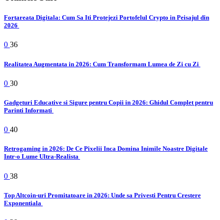
Fortareata Digitala: Cum Sa Iti Protejezi Portofelul Crypto in Peisajul din
2026
0
36
Realitatea Augmentata in 2026: Cum Transformam Lumea de Zi cu Zi
0
30
Gadgeturi Educative si Sigure pentru Copii in 2026: Ghidul Complet pentru
Parinti Informati
0
40
Retrogaming in 2026: De Ce Pixelii Inca Domina Inimile Noastre Digitale
Intr-o Lume Ultra-Realista
0
38
Top Altcoin-uri Promitatoare in 2026: Unde sa Privesti Pentru Crestere
Exponentiala