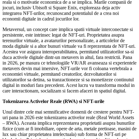
reala si o motivatie economica de a se implica. Marile companii de
jocuri, inclusiv Ubisoft si Square Enix, exploreaza deja activ
integrarea NFT-urilor, recunoscand potentialul de a crea noi
economii digitale in cadrul jocurilor lor.
Metaversul, un concept care implica spatii virtuale interconectate si
persistente, este intrinsec legat de NFT-uri. Proprietatea asupra
terenurilor virtuale, a avatarurilor personalizate, a articolelor de
moda digitale si a altor bunuri virtuale va fi reprezentata de NFT-uri.
Acestea vor asigura interoperabilitatea, permitand utilizatorilor sa-si
duca activele digitale dintr-un metavers in altul, fara restrictii. Pana
in 2026, pe masura ce tehnologiile VR/AR avanseaza si experientele
metavers devin mai imersive, NFT-urile vor fi coloana vertebrala a
economiei virtuale, permitand creatorilor, dezvoltatorilor si
utilizatorilor sa detina, sa tranzactioneze si sa monetizeze continutul
digital in moduri fara precedent. Acest lucru va transforma modul in
care interactionam, socializam si facem afaceri in spatiul digital.
Tokenizarea Activelor Reale (RWA) si NFT-urile
Unul dintre cele mai semnificative domenii de crestere pentru NFT-
uri pana in 2026 este tokenizarea activelor reale (Real World Assets
– RWA). Aceasta implica reprezentarea proprietatii asupra bunurilor
fizice (cum ar fi imobiliare, opere de arta, metale pretioase, masini de
lux sau chiar proprietatea intelectuala) sub forma de NFT-uri pe