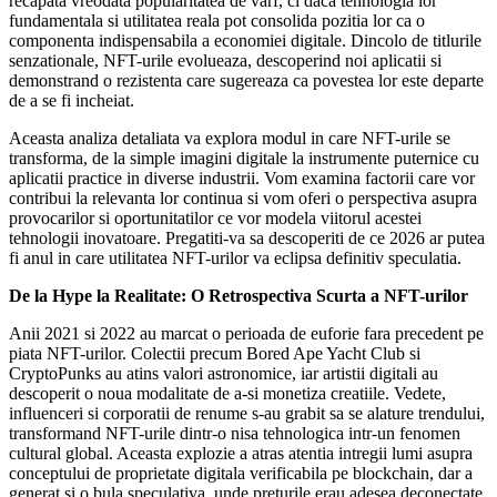
recapata vreodata popularitatea de varf, ci daca tehnologia lor
fundamentala si utilitatea reala pot consolida pozitia lor ca o
componenta indispensabila a economiei digitale. Dincolo de titlurile
senzationale, NFT-urile evolueaza, descoperind noi aplicatii si
demonstrand o rezistenta care sugereaza ca povestea lor este departe
de a se fi incheiat.
Aceasta analiza detaliata va explora modul in care NFT-urile se
transforma, de la simple imagini digitale la instrumente puternice cu
aplicatii practice in diverse industrii. Vom examina factorii care vor
contribui la relevanta lor continua si vom oferi o perspectiva asupra
provocarilor si oportunitatilor ce vor modela viitorul acestei
tehnologii inovatoare. Pregatiti-va sa descoperiti de ce 2026 ar putea
fi anul in care utilitatea NFT-urilor va eclipsa definitiv speculatia.
De la Hype la Realitate: O Retrospectiva Scurta a NFT-urilor
Anii 2021 si 2022 au marcat o perioada de euforie fara precedent pe
piata NFT-urilor. Colectii precum Bored Ape Yacht Club si
CryptoPunks au atins valori astronomice, iar artistii digitali au
descoperit o noua modalitate de a-si monetiza creatiile. Vedete,
influenceri si corporatii de renume s-au grabit sa se alature trendului,
transformand NFT-urile dintr-o nisa tehnologica intr-un fenomen
cultural global. Aceasta explozie a atras atentia intregii lumi asupra
conceptului de proprietate digitala verificabila pe blockchain, dar a
generat si o bula speculativa, unde preturile erau adesea deconectate