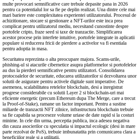
multe provocari semnificative care trebuie depasite pana in 2026
pentru ca potentialul lor sa fie pe deplin realizat. Una dintre cele mai
mari bariere este complexitatea experientei utilizatorului. Procesul de
achizitionare, stocare si gestionare a NFT-urilor este inca prea
complicat pentru utilizatorul mediu, necesitand cunostinte despre
portofele cripto, fraze seed si taxe de tranzactie. Simplificarea
acestor procese prin interfete intuitive, portofele integrate in aplicatii
populare si reducerea fricii de pierdere a activelor va fi esentiala
pentru adoptia in masa.
Securitatea reprezinta o alta preocupare majora. Scams-urile,
phishing-ul si atacurile cibernetice asupra platformelor si portofelelor
au dus la pierderi semnificative pentru utilizatori. Consolidarea
protocoalelor de securitate, educarea utilizatorilor si dezvoltarea unor
solutii de asigurare pentru activele digitale sunt imperative. De
asemenea, scalabilitatea retelelor blockchain, desi a inregistrat
progrese considerabile cu solutii Layer 2 si blockchain-uri mai
eficiente energetic (precum Ethereum dupa The Merge, care a trecut
la Proof-of-Stake), ramane un factor important. Pentru a sustine
miliarde de tranzactii NFT zilnice, infrastructura blockchain trebuie
sa fie capabila sa proceseze volume uriase de date rapid si la costuri
minime. In cele din urma, perceptia publica, inca adesea negativa
din cauza asocierilor cu speculatia si impactul ecologic (desi in mare
parte rezolvat de PoS), trebuie imbunatatita prin comunicarea clara a
beneficiilor reale si a utilitatii.