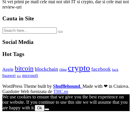
Si vei primi pe mail cele mai noi stiri IT si crypto, dar si cele mai noi
review-uri
Cauta in Site
Social Media
Hot Tags
crypto
bitcoin
blockchain
facebook
Apple
china
hack
huawei
microsoft
ico
WordPress Theme built by
Shufflehound
.
Made with ❤ in Craiova.
Gazduire Web furnizata de
THC.ro
We use cookies to ensure that we give you the best experience on
our website. If you continue to use this site we will assume that you
are happy with it.
Ok