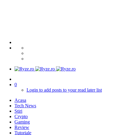
0
Login to add posts to your read later list
Acasa
Tech News
Stiri
Crypto
Gaming
Review
Tutoriale