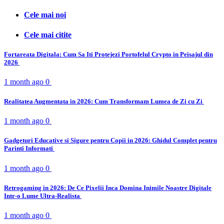
Cele mai noi
Cele mai citite
Fortareata Digitala: Cum Sa Iti Protejezi Portofelul Crypto in Peisajul din
2026
1 month ago
0
Realitatea Augmentata in 2026: Cum Transformam Lumea de Zi cu Zi
1 month ago
0
Gadgeturi Educative si Sigure pentru Copii in 2026: Ghidul Complet pentru
Parinti Informati
1 month ago
0
Retrogaming in 2026: De Ce Pixelii Inca Domina Inimile Noastre Digitale
Intr-o Lume Ultra-Realista
1 month ago
0