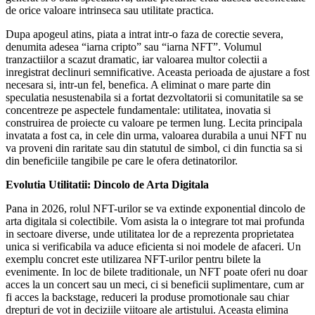
de orice valoare intrinseca sau utilitate practica.
Dupa apogeul atins, piata a intrat intr-o faza de corectie severa,
denumita adesea “iarna cripto” sau “iarna NFT”. Volumul
tranzactiilor a scazut dramatic, iar valoarea multor colectii a
inregistrat declinuri semnificative. Aceasta perioada de ajustare a fost
necesara si, intr-un fel, benefica. A eliminat o mare parte din
speculatia nesustenabila si a fortat dezvoltatorii si comunitatile sa se
concentreze pe aspectele fundamentale: utilitatea, inovatia si
construirea de proiecte cu valoare pe termen lung. Lecita principala
invatata a fost ca, in cele din urma, valoarea durabila a unui NFT nu
va proveni din raritate sau din statutul de simbol, ci din functia sa si
din beneficiile tangibile pe care le ofera detinatorilor.
Evolutia Utilitatii: Dincolo de Arta Digitala
Pana in 2026, rolul NFT-urilor se va extinde exponential dincolo de
arta digitala si colectibile. Vom asista la o integrare tot mai profunda
in sectoare diverse, unde utilitatea lor de a reprezenta proprietatea
unica si verificabila va aduce eficienta si noi modele de afaceri. Un
exemplu concret este utilizarea NFT-urilor pentru bilete la
evenimente. In loc de bilete traditionale, un NFT poate oferi nu doar
acces la un concert sau un meci, ci si beneficii suplimentare, cum ar
fi acces la backstage, reduceri la produse promotionale sau chiar
drepturi de vot in deciziile viitoare ale artistului. Aceasta elimina