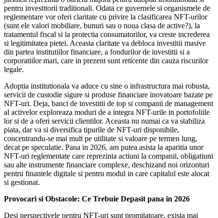
pentru investitorii traditionali. Odata ce guvernele si organismele de
reglementare vor oferi claritate cu privire la clasificarea NFT-urilor
(sunt ele valori mobiliare, bunuri sau o noua clasa de active?), la
tratamentul fiscal si la protectia consumatorilor, va creste increderea
si legitimitatea pietei. Aceasta claritate va debloca investitii masive
din partea institutiilor financiare, a fondurilor de investitii si a
corporatiilor mari, care in prezent sunt reticente din cauza riscurilor
legale.
Adoptia institutionala va aduce cu sine o infrastructura mai robusta,
servicii de custodie sigure si produse financiare inovatoare bazate pe
NFT-uri. Deja, banci de investitii de top si companii de management
al activelor exploreaza moduri de a integra NFT-urile in portofoliile
lor si de a oferi servicii clientilor. Aceasta nu numai ca va stabiliza
piata, dar va si diversifica tipurile de NFT-uri disponibile,
concentrandu-se mai mult pe utilitate si valoare pe termen lung,
decat pe speculatie. Pana in 2026, am putea asista la aparitia unor
NFT-uri reglementate care reprezinta actiuni la companii, obligatiuni
sau alte instrumente financiare complexe, deschizand noi orizonturi
pentru finantele digitale si pentru modul in care capitalul este alocat
si gestionat.
Provocari si Obstacole: Ce Trebuie Depasit pana in 2026
Desi perspectivele pentru NFT-uri sunt promitatoare, exista mai