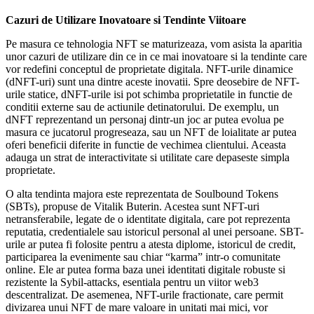
Cazuri de Utilizare Inovatoare si Tendinte Viitoare
Pe masura ce tehnologia NFT se maturizeaza, vom asista la aparitia
unor cazuri de utilizare din ce in ce mai inovatoare si la tendinte care
vor redefini conceptul de proprietate digitala. NFT-urile dinamice
(dNFT-uri) sunt una dintre aceste inovatii. Spre deosebire de NFT-
urile statice, dNFT-urile isi pot schimba proprietatile in functie de
conditii externe sau de actiunile detinatorului. De exemplu, un
dNFT reprezentand un personaj dintr-un joc ar putea evolua pe
masura ce jucatorul progreseaza, sau un NFT de loialitate ar putea
oferi beneficii diferite in functie de vechimea clientului. Aceasta
adauga un strat de interactivitate si utilitate care depaseste simpla
proprietate.
O alta tendinta majora este reprezentata de Soulbound Tokens
(SBTs), propuse de Vitalik Buterin. Acestea sunt NFT-uri
netransferabile, legate de o identitate digitala, care pot reprezenta
reputatia, credentialele sau istoricul personal al unei persoane. SBT-
urile ar putea fi folosite pentru a atesta diplome, istoricul de credit,
participarea la evenimente sau chiar “karma” intr-o comunitate
online. Ele ar putea forma baza unei identitati digitale robuste si
rezistente la Sybil-attacks, esentiala pentru un viitor web3
descentralizat. De asemenea, NFT-urile fractionate, care permit
divizarea unui NFT de mare valoare in unitati mai mici, vor