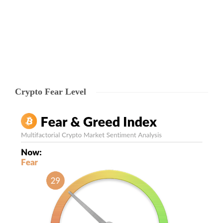
aceea…
Ryze Team
,
8 years ago
5
3 min
Crypto Fear Level