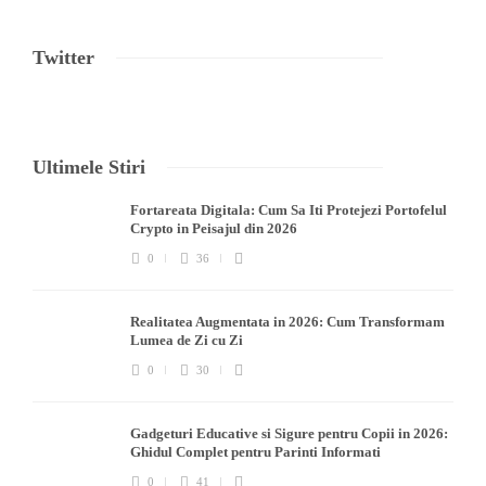
Twitter
Ultimele Stiri
Fortareata Digitala: Cum Sa Iti Protejezi Portofelul
Crypto in Peisajul din 2026
0
36
Realitatea Augmentata in 2026: Cum Transformam
Lumea de Zi cu Zi
0
30
Gadgeturi Educative si Sigure pentru Copii in 2026:
Ghidul Complet pentru Parinti Informati
0
41