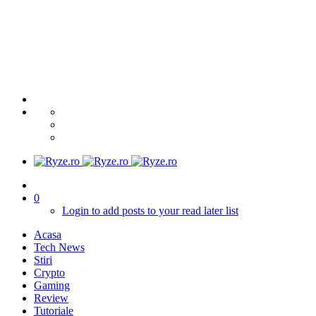
0
Login to add posts to your read later list
Acasa
Tech News
Stiri
Crypto
Gaming
Review
Tutoriale