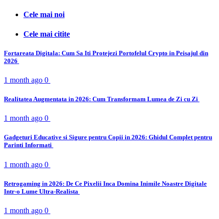
Cele mai noi
Cele mai citite
Fortareata Digitala: Cum Sa Iti Protejezi Portofelul Crypto in Peisajul din
2026
1 month ago
0
Realitatea Augmentata in 2026: Cum Transformam Lumea de Zi cu Zi
1 month ago
0
Gadgeturi Educative si Sigure pentru Copii in 2026: Ghidul Complet pentru
Parinti Informati
1 month ago
0
Retrogaming in 2026: De Ce Pixelii Inca Domina Inimile Noastre Digitale
Intr-o Lume Ultra-Realista
1 month ago
0