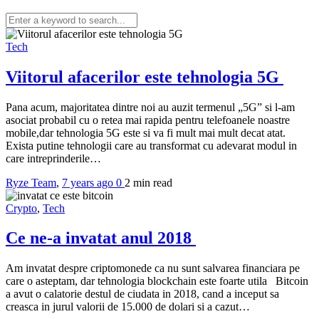
Tech
Viitorul afacerilor este tehnologia 5G
Pana acum, majoritatea dintre noi au auzit termenul „5G” si l-am
asociat probabil cu o retea mai rapida pentru telefoanele noastre
mobile,dar tehnologia 5G este si va fi mult mai mult decat atat.
Exista putine tehnologii care au transformat cu adevarat modul in
care intreprinderile…
Ryze Team
,
7 years ago
0
2 min
read
Crypto
,
Tech
Ce ne-a invatat anul 2018
Am invatat despre criptomonede ca nu sunt salvarea financiara pe
care o asteptam, dar tehnologia blockchain este foarte utila Bitcoin
a avut o calatorie destul de ciudata in 2018, cand a inceput sa
creasca in jurul valorii de 15.000 de dolari si a cazut…