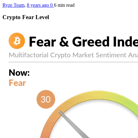
Ryze Team
,
8 years ago
0
6 min
read
Crypto Fear Level