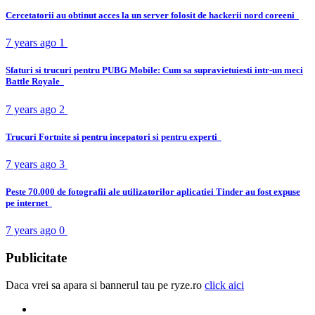
Cercetatorii au obtinut acces la un server folosit de hackerii nord coreeni
7 years ago
1
Sfaturi si trucuri pentru PUBG Mobile: Cum sa supravietuiesti intr-un meci
Battle Royale
7 years ago
2
Trucuri Fortnite si pentru incepatori si pentru experti
7 years ago
3
Peste 70.000 de fotografii ale utilizatorilor aplicatiei Tinder au fost expuse
pe internet
7 years ago
0
Publicitate
Daca vrei sa apara si bannerul tau pe ryze.ro
click aici