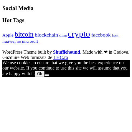
Social Media
Hot Tags
crypto
bitcoin
blockchain
facebook
Apple
china
hack
huawei
microsoft
ico
WordPress Theme built by
Shufflehound
.
Made with ❤ in Craiova.
Gazduire Web furnizata de
THC.ro
We use cookies to ensure that we give you the best experience on
our website. If you continue to use this site we will assume that you
are happy with it.
Ok