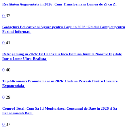
Realitatea Augmentata in 2026: Cum Transformam Lumea de Zi cu Zi
0
32
Gadgeturi Educative si Sigure pentru Copii in 2026: Ghidul Complet pentru
Parinti Informati
0
41
Retrogaming in 2026: De Ce Pixelii Inca Domina Inimile Noastre Digitale
Intr-o Lume Ultra-Realista
0
40
Top Altcoin-uri Promitatoare in 2026: Unde sa Privesti Pentru Crestere
Exponentiala
0
29
Control Total: Cum Sa Iti Monitorizezi Consumul de Date in 2026 si Sa
Economisesti Bani
0
37