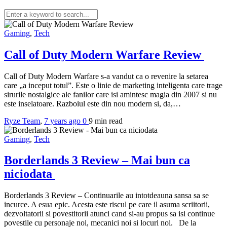
Gaming
,
Tech
Call of Duty Modern Warfare Review
Call of Duty Modern Warfare s-a vandut ca o revenire la setarea
care „a inceput totul”. Este o linie de marketing inteligenta care trage
sirurile nostalgice ale fanilor care isi amintesc magia din 2007 si nu
este inselatoare. Razboiul este din nou modern si, da,…
Ryze Team
,
7 years ago
0
9 min
read
Gaming
,
Tech
Borderlands 3 Review – Mai bun ca
niciodata
Borderlands 3 Review – Continuarile au intotdeauna sansa sa se
incurce. A esua epic. Acesta este riscul pe care il asuma scriitorii,
dezvoltatorii si povestitorii atunci cand si-au propus sa isi continue
povestile cu personaje noi, mecanici noi si locuri noi. De la