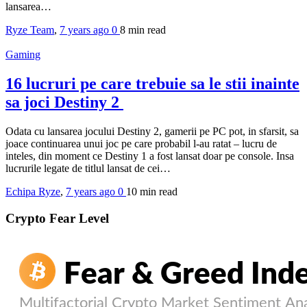
lansarea…
Ryze Team
,
7 years ago
0
8 min
read
Gaming
16 lucruri pe care trebuie sa le stii inainte
sa joci Destiny 2
Odata cu lansarea jocului Destiny 2, gamerii pe PC pot, in sfarsit, sa
joace continuarea unui joc pe care probabil l-au ratat – lucru de
inteles, din moment ce Destiny 1 a fost lansat doar pe console. Insa
lucrurile legate de titlul lansat de cei…
Echipa Ryze
,
7 years ago
0
10 min
read
Crypto Fear Level