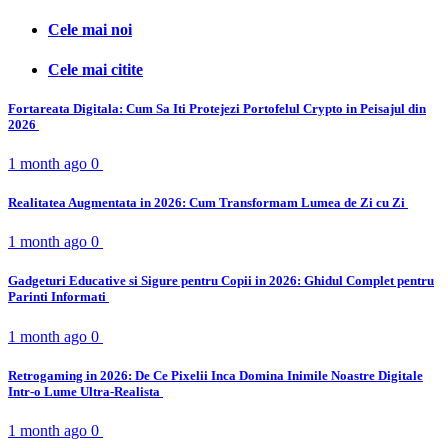
Cele mai noi
Cele mai citite
Fortareata Digitala: Cum Sa Iti Protejezi Portofelul Crypto in Peisajul din
2026
1 month ago
0
Realitatea Augmentata in 2026: Cum Transformam Lumea de Zi cu Zi
1 month ago
0
Gadgeturi Educative si Sigure pentru Copii in 2026: Ghidul Complet pentru
Parinti Informati
1 month ago
0
Retrogaming in 2026: De Ce Pixelii Inca Domina Inimile Noastre Digitale
Intr-o Lume Ultra-Realista
1 month ago
0