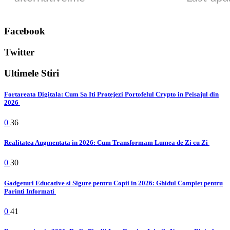
Facebook
Twitter
Ultimele Stiri
Fortareata Digitala: Cum Sa Iti Protejezi Portofelul Crypto in Peisajul din
2026
0
36
Realitatea Augmentata in 2026: Cum Transformam Lumea de Zi cu Zi
0
30
Gadgeturi Educative si Sigure pentru Copii in 2026: Ghidul Complet pentru
Parinti Informati
0
41