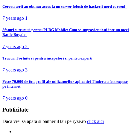
Cercetatorii au obtinut acces la un server folosit de hackerii nord coreeni
7 years ago
1
Sfaturi si trucuri pentru PUBG Mobile: Cum sa supravietuiesti intr-un meci
Battle Royale
7 years ago
2
Trucuri Fortnite si pentru incepatori si pentru experti
7 years ago
3
Peste 70.000 de fotografii ale utilizatorilor aplicatiei Tinder au fost expuse
pe internet
7 years ago
0
Publicitate
Daca vrei sa apara si bannerul tau pe ryze.ro
click aici