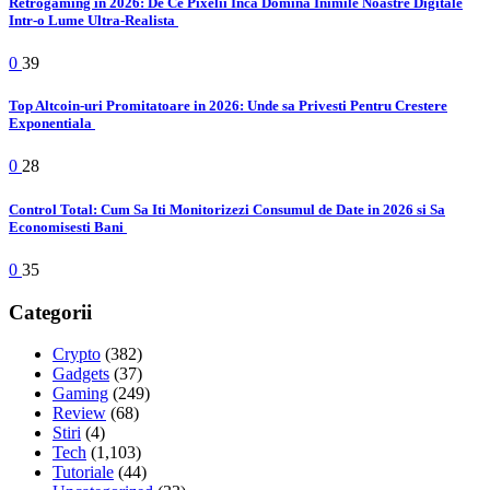
Retrogaming in 2026: De Ce Pixelii Inca Domina Inimile Noastre Digitale
Intr-o Lume Ultra-Realista
0
39
Top Altcoin-uri Promitatoare in 2026: Unde sa Privesti Pentru Crestere
Exponentiala
0
28
Control Total: Cum Sa Iti Monitorizezi Consumul de Date in 2026 si Sa
Economisesti Bani
0
35
Categorii
Crypto
(382)
Gadgets
(37)
Gaming
(249)
Review
(68)
Stiri
(4)
Tech
(1,103)
Tutoriale
(44)