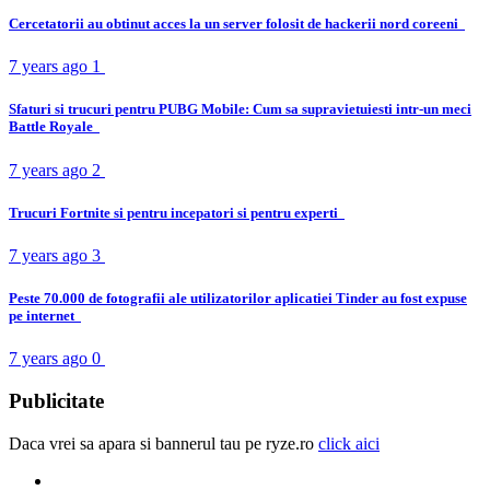
Cercetatorii au obtinut acces la un server folosit de hackerii nord coreeni
7 years ago
1
Sfaturi si trucuri pentru PUBG Mobile: Cum sa supravietuiesti intr-un meci
Battle Royale
7 years ago
2
Trucuri Fortnite si pentru incepatori si pentru experti
7 years ago
3
Peste 70.000 de fotografii ale utilizatorilor aplicatiei Tinder au fost expuse
pe internet
7 years ago
0
Publicitate
Daca vrei sa apara si bannerul tau pe ryze.ro
click aici