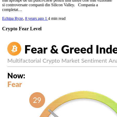
mai aproape de un punct-cheie pentru una dintre cele mai vizionate
si controversate companii din Silicon Valley. Compania a
completat…
Echipa Ryze
,
8 years ago
1
4 min
read
Crypto Fear Level