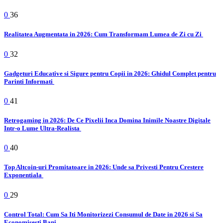
0
36
Realitatea Augmentata in 2026: Cum Transformam Lumea de Zi cu Zi
0
32
Gadgeturi Educative si Sigure pentru Copii in 2026: Ghidul Complet pentru
Parinti Informati
0
41
Retrogaming in 2026: De Ce Pixelii Inca Domina Inimile Noastre Digitale
Intr-o Lume Ultra-Realista
0
40
Top Altcoin-uri Promitatoare in 2026: Unde sa Privesti Pentru Crestere
Exponentiala
0
29
Control Total: Cum Sa Iti Monitorizezi Consumul de Date in 2026 si Sa
Economisesti Bani