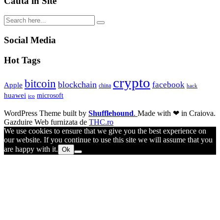
Cauta in Site
Social Media
Hot Tags
crypto
bitcoin
blockchain
facebook
Apple
china
hack
huawei
microsoft
ico
WordPress Theme built by
Shufflehound
.
Made with ❤ in Craiova.
Gazduire Web furnizata de
THC.ro
We use cookies to ensure that we give you the best experience on
our website. If you continue to use this site we will assume that you
are happy with it.
Ok