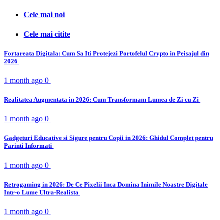
Cele mai noi
Cele mai citite
Fortareata Digitala: Cum Sa Iti Protejezi Portofelul Crypto in Peisajul din
2026
1 month ago
0
Realitatea Augmentata in 2026: Cum Transformam Lumea de Zi cu Zi
1 month ago
0
Gadgeturi Educative si Sigure pentru Copii in 2026: Ghidul Complet pentru
Parinti Informati
1 month ago
0
Retrogaming in 2026: De Ce Pixelii Inca Domina Inimile Noastre Digitale
Intr-o Lume Ultra-Realista
1 month ago
0