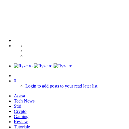
0
Login to add posts to your read later list
Acasa
Tech News
Stiri
Crypto
Gaming
Review
Tutoriale