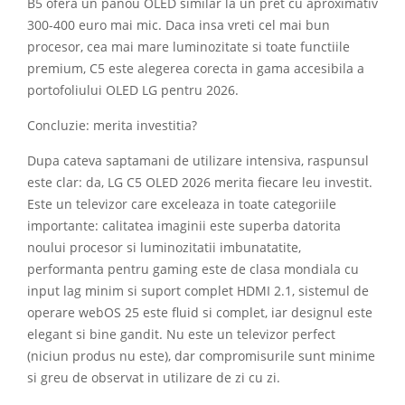
B5 ofera un panou OLED similar la un pret cu aproximativ
300-400 euro mai mic. Daca insa vreti cel mai bun
procesor, cea mai mare luminozitate si toate functiile
premium, C5 este alegerea corecta in gama accesibila a
portofoliului OLED LG pentru 2026.
Concluzie: merita investitia?
Dupa cateva saptamani de utilizare intensiva, raspunsul
este clar: da, LG C5 OLED 2026 merita fiecare leu investit.
Este un televizor care exceleaza in toate categoriile
importante: calitatea imaginii este superba datorita
noului procesor si luminozitatii imbunatatite,
performanta pentru gaming este de clasa mondiala cu
input lag minim si suport complet HDMI 2.1, sistemul de
operare webOS 25 este fluid si complet, iar designul este
elegant si bine gandit. Nu este un televizor perfect
(niciun produs nu este), dar compromisurile sunt minime
si greu de observat in utilizare de zi cu zi.