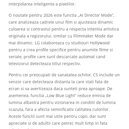
interpolarea inteligenta a pixelilor.
O noutate pentru 2026 este functia „AI Director Mode”,
care analizeaza cadrele unui film si ajusteaza dinamic
culoarea si contrastul pentru a respecta intentia artistica
originala a regizorului, similar cu Filmmaker Mode dar
mai dinamic. LG colaboreaza cu studiouri Hollywood
pentru a crea profile specifice pentru anumite filme si
seriale, profile care sunt descarcate automat cand
televizorul detecteaza titlul respectiv.
Pentru cei preocupati de sanatatea ochilor, C5 include un
senzor care detecteaza distanta la care stati fata de
ecran si va avertizeaza daca sunteti prea aproape. De
asemenea, functia „Low Blue Light” reduce emisia de
lumina albastra pentru vizionarea in conditii de lumina
scazuta, fara a afecta semnificativ calitatea culorilor.
Aceste functii sunt mai utile pentru copii, dar sunt
apreciate si de adultii care petrec mult timp in fata