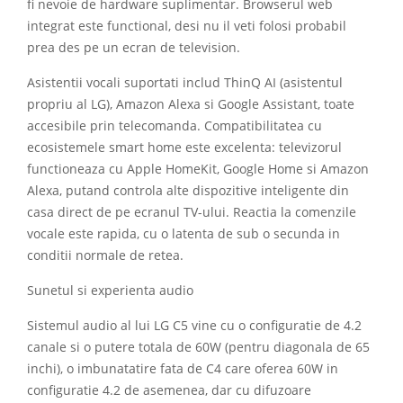
fi nevoie de hardware suplimentar. Browserul web
integrat este functional, desi nu il veti folosi probabil
prea des pe un ecran de television.
Asistentii vocali suportati includ ThinQ AI (asistentul
propriu al LG), Amazon Alexa si Google Assistant, toate
accesibile prin telecomanda. Compatibilitatea cu
ecosistemele smart home este excelenta: televizorul
functioneaza cu Apple HomeKit, Google Home si Amazon
Alexa, putand controla alte dispozitive inteligente din
casa direct de pe ecranul TV-ului. Reactia la comenzile
vocale este rapida, cu o latenta de sub o secunda in
conditii normale de retea.
Sunetul si experienta audio
Sistemul audio al lui LG C5 vine cu o configuratie de 4.2
canale si o putere totala de 60W (pentru diagonala de 65
inchi), o imbunatatire fata de C4 care oferea 60W in
configuratie 4.2 de asemenea, dar cu difuzoare