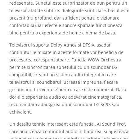
redesenate. Sunetul este surprinzator de bun pentru un
televizor atat de subtire: dialogurile sunt clare, basul este
prezent (nu profund, dar suficient pentru o vizionare
confortabila), iar efectele sonore spatiale functioneaza
bine pentru o experienta de home cinema de baza.
Televizorul suporta Dolby Atmos si DTS:X, asadar
continuturile mixate in aceste formate vor beneficia de
procesarea corespunzatoare. Functia WOW Orchestra
permite sincronizarea sunetului cu un soundbar LG
compatibil, creand un sistem audio integrat in care
televizorul si soundbarul lucreaza impreuna, fiecare
gestionand frecventele pentru care este optimizat. Daca
doriti o experienta audio cu adevarat cinematografica,
recomandam adaugarea unui soundbar LG SC9S sau
echivalent.
Un detaliu tehnic interesant este functia „AI Sound Pro”,
care analizeaza continutul audio in timp real si ajusteaza
automat setarile pentru a optimiza claritatea dialogurilor