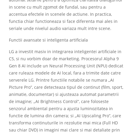
in scene cu mult zgomot de fundal, sau pentru a
accentua efectele in scenele de actiune. In practica,
functia chiar functioneaza si face diferenta mai ales in
seriale unde nivelul audio variaza mult intre scene.
Functii avansate si inteligenta artificiala
LG a investit masiv in integrarea inteligentei artificiale in
C5, si nu vorbim doar de marketing. Procesorul Alpha 9
Gen 8 AI include un Neural Processing Unit (NPU) dedicat
care ruleaza modele de AI local, fara a trimite date catre
serverele LG. Printre functiile notabile se numara „AI
Picture Pro”, care detecteaza tipul de continut (film, sport,
animatie, documentar) si ajusteaza automat parametrii
de imagine; „AI Brightness Control”, care foloseste
senzorul ambiental pentru a ajusta luminozitatea in
functie de lumina din camera; si „AI Upscaling Pro”, care
transforma continuturile in rezolutie mai mica (Full HD
sau chiar DVD) in imagini mai clare si mai detaliate prin