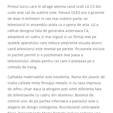
Primul lucru care iti atrage atentia cand scoti LG C5 din
cutie este cat de subtire este. Panoul OLED are o grosime
de doar 4 milimetri in cea mai subtire parte, iar
televizorul in ansamblu arata ca o opera de arta. LG a
rafinat designul fata de generatia anterioara C4,
adoptand un cadru si mai ingust si un finisaj mat pe
spatele aparatului care reduce amprenta vizuala atunci
cand televizorul este montat pe perete. Picioarele incluse
in pachet permit si o pozitionare mai joasa a
televizorului, ideala pentru cei care il plaseaza pe o
comoda de living.
Calitatea materialelor este excelenta. Rama din plastic de
inalta calitate imita finisajul metalic si nu lasa impresia
de ieftin, chiar daca la atingere poti simti diferenta fata
de televizoarele cu cadru din aluminiu. Butonul de
control unic de pe partea inferioara a panoului este o
alegere de design inteligenta, discretizand controalele