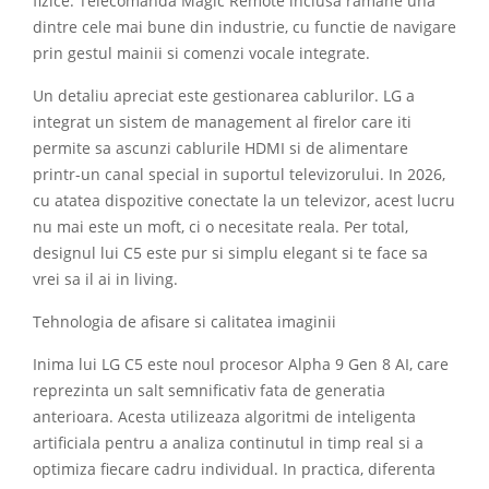
fizice. Telecomanda Magic Remote inclusa ramane una
dintre cele mai bune din industrie, cu functie de navigare
prin gestul mainii si comenzi vocale integrate.
Un detaliu apreciat este gestionarea cablurilor. LG a
integrat un sistem de management al firelor care iti
permite sa ascunzi cablurile HDMI si de alimentare
printr-un canal special in suportul televizorului. In 2026,
cu atatea dispozitive conectate la un televizor, acest lucru
nu mai este un moft, ci o necesitate reala. Per total,
designul lui C5 este pur si simplu elegant si te face sa
vrei sa il ai in living.
Tehnologia de afisare si calitatea imaginii
Inima lui LG C5 este noul procesor Alpha 9 Gen 8 AI, care
reprezinta un salt semnificativ fata de generatia
anterioara. Acesta utilizeaza algoritmi de inteligenta
artificiala pentru a analiza continutul in timp real si a
optimiza fiecare cadru individual. In practica, diferenta