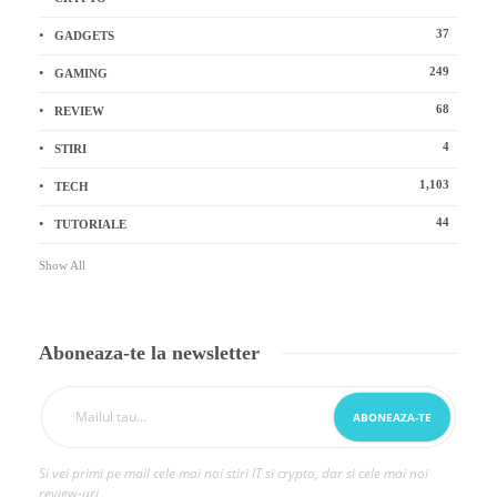
37
GADGETS
249
GAMING
68
REVIEW
4
STIRI
1,103
TECH
44
TUTORIALE
Show All
Aboneaza-te la newsletter
Si vei primi pe mail cele mai noi stiri IT si crypto, dar si cele mai noi
review-uri