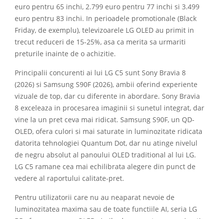
euro pentru 65 inchi, 2.799 euro pentru 77 inchi si 3.499
euro pentru 83 inchi. In perioadele promotionale (Black
Friday, de exemplu), televizoarele LG OLED au primit in
trecut reduceri de 15-25%, asa ca merita sa urmariti
preturile inainte de o achizitie.
Principalii concurenti ai lui LG C5 sunt Sony Bravia 8
(2026) si Samsung S90F (2026), ambii oferind experiente
vizuale de top, dar cu diferente in abordare. Sony Bravia
8 exceleaza in procesarea imaginii si sunetul integrat, dar
vine la un pret ceva mai ridicat. Samsung S90F, un QD-
OLED, ofera culori si mai saturate in luminozitate ridicata
datorita tehnologiei Quantum Dot, dar nu atinge nivelul
de negru absolut al panoului OLED traditional al lui LG.
LG C5 ramane cea mai echilibrata alegere din punct de
vedere al raportului calitate-pret.
Pentru utilizatorii care nu au neaparat nevoie de
luminozitatea maxima sau de toate functiile AI, seria LG