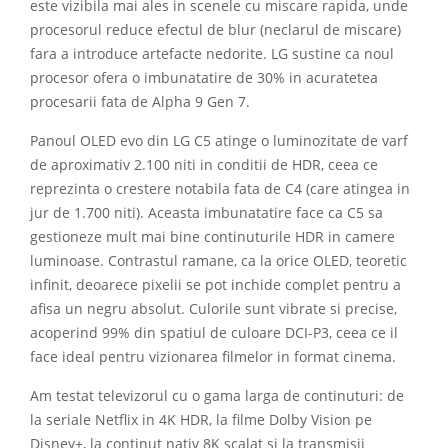
este vizibila mai ales in scenele cu miscare rapida, unde
procesorul reduce efectul de blur (neclarul de miscare)
fara a introduce artefacte nedorite. LG sustine ca noul
procesor ofera o imbunatatire de 30% in acuratetea
procesarii fata de Alpha 9 Gen 7.
Panoul OLED evo din LG C5 atinge o luminozitate de varf
de aproximativ 2.100 niti in conditii de HDR, ceea ce
reprezinta o crestere notabila fata de C4 (care atingea in
jur de 1.700 niti). Aceasta imbunatatire face ca C5 sa
gestioneze mult mai bine continuturile HDR in camere
luminoase. Contrastul ramane, ca la orice OLED, teoretic
infinit, deoarece pixelii se pot inchide complet pentru a
afisa un negru absolut. Culorile sunt vibrate si precise,
acoperind 99% din spatiul de culoare DCI-P3, ceea ce il
face ideal pentru vizionarea filmelor in format cinema.
Am testat televizorul cu o gama larga de continuturi: de
la seriale Netflix in 4K HDR, la filme Dolby Vision pe
Disney+, la continut nativ 8K scalat si la transmisii