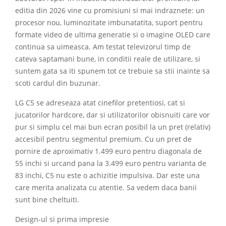
editia din 2026 vine cu promisiuni si mai indraznete: un
procesor nou, luminozitate imbunatatita, suport pentru
formate video de ultima generatie si o imagine OLED care
continua sa uimeasca. Am testat televizorul timp de
cateva saptamani bune, in conditii reale de utilizare, si
suntem gata sa iti spunem tot ce trebuie sa stii inainte sa
scoti cardul din buzunar.
LG C5 se adreseaza atat cinefilor pretentiosi, cat si
jucatorilor hardcore, dar si utilizatorilor obisnuiti care vor
pur si simplu cel mai bun ecran posibil la un pret (relativ)
accesibil pentru segmentul premium. Cu un pret de
pornire de aproximativ 1.499 euro pentru diagonala de
55 inchi si urcand pana la 3.499 euro pentru varianta de
83 inchi, C5 nu este o achizitie impulsiva. Dar este una
care merita analizata cu atentie. Sa vedem daca banii
sunt bine cheltuiti.
Design-ul si prima impresie