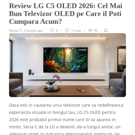
Review LG C5 OLED 2026: Cel Mai
Bun Televizor OLED pe Care il Poti
Cumpara Acum?
Denisa T.
,
3 months ago
0
12 min
85
Daca esti in cautarea unui televizor care sa redefineasca
experienta vizuala in livingul tau, LG C5 OLED pentru
2026 este probabil primul nume care iti va aparea in
minte. Seria C de la LG a devenit, de-a lungul anilor, un
adevarat reper in industria televizoarelor premium, iar