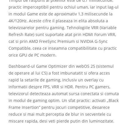
Timpul de raspuns al pixelilor este de 0,1 milisecunde,
practic imperceptibil pentru ochiul uman, iar input lag-ul
in modul Game este de aproximativ 1,3 milisecunde la
4K/120Hz. Aceste cifre il plaseaza in elita absoluta a
televizoarelor pentru gaming. Tehnologiile VRR (Variable
Refresh Rate) sunt suportate atat prin HDMI Forum VRR,
cat si prin AMD FreeSync Premium si NVIDIA G-Sync
Compatible, ceea ce inseamna compatibilitate cu practic
orice GPU de PC modern.
Dashboard-ul Game Optimizer din webOS 25 (sistemul
de operare al lui C5) a fost imbunatatit si ofera acces
rapid la setarile de gaming, inclusiv un overlay cu
informatii despre FPS, VRR si HDR. Pentru PC gamers,
televizorul detecteaza automat sursa conectata si comuta
in modul de gaming optim. Un sfat practic: activati „Black
Frame Insertion” pentru jocuri competitive, deoarece
reduce si mai mult perceptia de blur in secventele cu
miscare rapida, desi veti pierde putin din luminozitate.