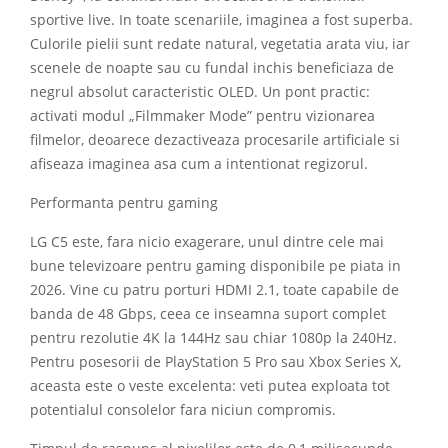
sportive live. In toate scenariile, imaginea a fost superba.
Culorile pielii sunt redate natural, vegetatia arata viu, iar
scenele de noapte sau cu fundal inchis beneficiaza de
negrul absolut caracteristic OLED. Un pont practic:
activati modul „Filmmaker Mode” pentru vizionarea
filmelor, deoarece dezactiveaza procesarile artificiale si
afiseaza imaginea asa cum a intentionat regizorul.
Performanta pentru gaming
LG C5 este, fara nicio exagerare, unul dintre cele mai
bune televizoare pentru gaming disponibile pe piata in
2026. Vine cu patru porturi HDMI 2.1, toate capabile de
banda de 48 Gbps, ceea ce inseamna suport complet
pentru rezolutie 4K la 144Hz sau chiar 1080p la 240Hz.
Pentru posesorii de PlayStation 5 Pro sau Xbox Series X,
aceasta este o veste excelenta: veti putea exploata tot
potentialul consolelor fara niciun compromis.