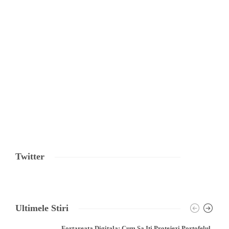
Twitter
Ultimele Stiri
Fortareata Digitala: Cum Sa Iti Protejezi Portofelul