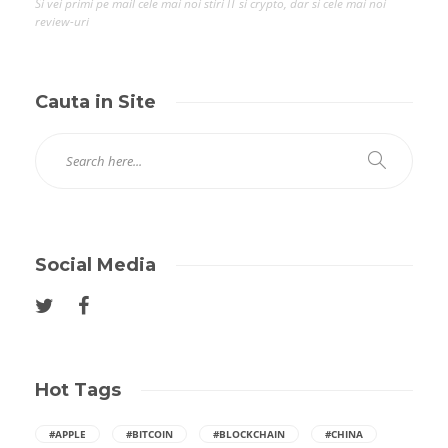
Si vei primi pe mail cele mai noi stiri IT si crypto, dar si cele mai noi
review-uri
Cauta in Site
Social Media
Hot Tags
#APPLE
#BITCOIN
#BLOCKCHAIN
#CHINA