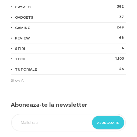
382
CRYPTO
37
GADGETS
249
GAMING
68
REVIEW
4
STIRI
1,103
TECH
44
TUTORIALE
Show All
Aboneaza-te la newsletter