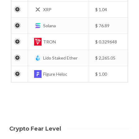
6
XRP
$ 1.04
7
Solana
$ 76.89
8
TRON
$ 0.329648
9
Lido Staked Ether
$ 2,265.05
9
Figure Heloc
$ 1.00
Crypto Fear Level