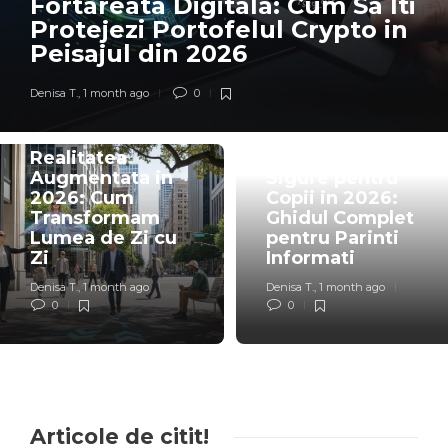
Digitala: Cum Sa Iti
Pixelii In
ortofelul Crypto in
Noastre Di
n 2026
Ultra-Real
0
Denisa T.
,
1 month ago
GADGETS
CRYPTO
Gadgeturi
Educative si
Top Altcoin-ur
Sigure pentru
Promitatoare 
Copii in 2026:
2026: Unde sa
Ghidul Complet
Privesti Pentr
pentru Parinti
Crestere
Informati
Exponentiala
Denisa T.
,
1 month ago
Denisa T.
,
1 month ago
0
0
Articole de citit!