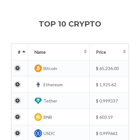
TOP 10 CRYPTO
#
Name
Price
1
Bitcoin
$ 65,236.00
2
Ethereum
$ 1,925.62
3
Tether
$ 0.999337
4
BNB
$ 603.19
5
USDC
$ 0.999661