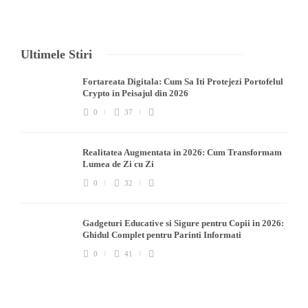
Ultimele Stiri
Fortareata Digitala: Cum Sa Iti Protejezi Portofelul
Crypto in Peisajul din 2026
0
37
Realitatea Augmentata in 2026: Cum Transformam
Lumea de Zi cu Zi
0
32
Gadgeturi Educative si Sigure pentru Copii in 2026:
Ghidul Complet pentru Parinti Informati
0
41