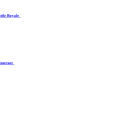
attle Royale
 internet