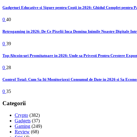
Gadgeturi Educative si Sigure pentru Copii in 2026: Ghidul Complet pentru P
0
40
Retrogaming in 2026: De Ce Pixelii Inca Domina Inimile Noastre Digitale Int
0
39
Top Altcoin-uri Promitatoare in 2026: Unde sa Privesti Pentru Crestere Expo
0
28
Control Total: Cum Sa Iti Monitorizezi Consumul de Date in 2026 si Sa Econo
0
35
Categorii
Crypto
(382)
Gadgets
(37)
Gaming
(249)
Review
(68)