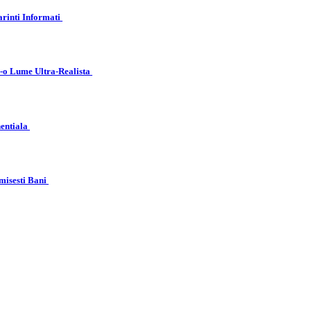
arinti Informati
r-o Lume Ultra-Realista
nentiala
misesti Bani