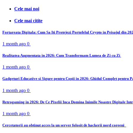
Cele mai noi
Cele mai citite
Fortareata Digitala: Cum Sa Iti Protejezi Portofelul Crypto in Peisajul din 2
1 month ago
0
Realitatea Augmentata in 2026: Cum Transformam Lumea de Zi cu Zi
1 month ago
0
Gadgeturi Educative si Sigure pentru Copii in 2026: Ghidul Complet pentru P
1 month ago
0
Retrogaming in 2026: De Ce Pixelii Inca Domina Inimile Noastre Digitale Int
1 month ago
0
Cercetatorii au obtinut acces la un server folosit de hackerii nord coreeni