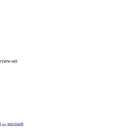
review-uri
i
microsoft
ico