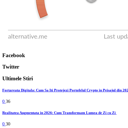
Facebook
Twitter
Ultimele Stiri
Fortareata Digitala: Cum Sa Iti Protejezi Portofelul Crypto in Peisajul din 2
0
36
Realitatea Augmentata in 2026: Cum Transformam Lumea de Zi cu Zi
0
30