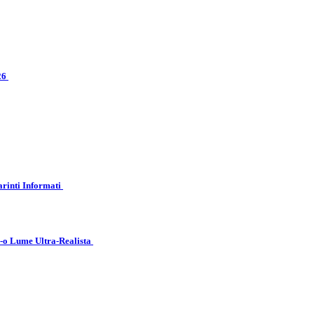
026
arinti Informati
r-o Lume Ultra-Realista