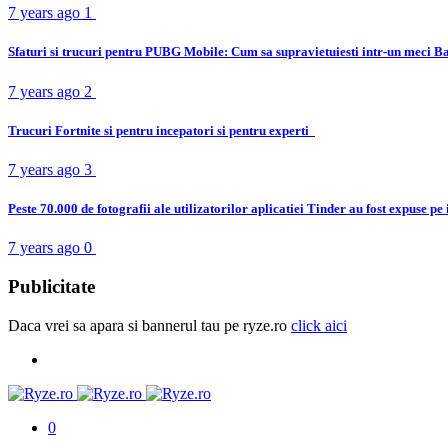
7 years ago
1
Sfaturi si trucuri pentru PUBG Mobile: Cum sa supravietuiesti intr-un meci B
7 years ago
2
Trucuri Fortnite si pentru incepatori si pentru experti
7 years ago
3
Peste 70.000 de fotografii ale utilizatorilor aplicatiei Tinder au fost expuse pe
7 years ago
0
Publicitate
Daca vrei sa apara si bannerul tau pe ryze.ro
click aici
0