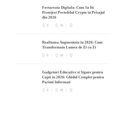
Fortareata Digitala: Cum Sa Iti
Protejezi Portofelul Crypto in Peisajul
din 2026
0
36
Realitatea Augmentata in 2026: Cum
Transformam Lumea de Zi cu Zi
0
30
Gadgeturi Educative si Sigure pentru
Copii in 2026: Ghidul Complet pentru
Parinti Informati
0
40