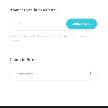
Aboneaza-te la newsletter
Si vei primi pe mail cele mai noi stiri IT si crypto, dar si cele mai noi
review-uri
Cauta in Site