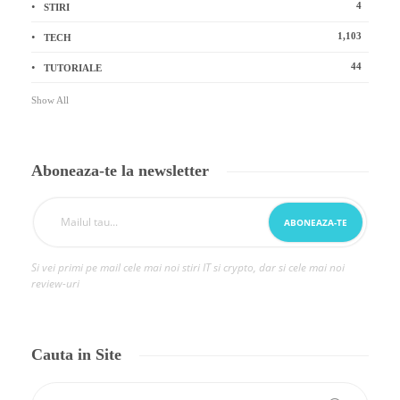
4
STIRI
1,103
TECH
44
TUTORIALE
Show All
Aboneaza-te la newsletter
Si vei primi pe mail cele mai noi stiri IT si crypto, dar si cele mai noi
review-uri
Cauta in Site