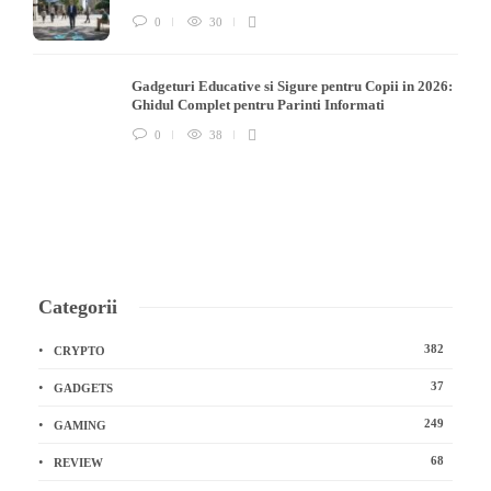
0
30
Gadgeturi Educative si Sigure pentru Copii in 2026:
Ghidul Complet pentru Parinti Informati
0
38
Categorii
382
CRYPTO
37
GADGETS
249
GAMING
68
REVIEW