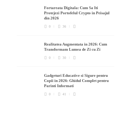
Fortareata Digitala: Cum Sa Iti
Protejezi Portofelul Crypto in Peisajul
din 2026
0
36
Realitatea Augmentata in 2026: Cum
Transformam Lumea de Zi cu Zi
0
30
Gadgeturi Educative si Sigure pentru
Copii in 2026: Ghidul Complet pentru
Parinti Informati
0
41