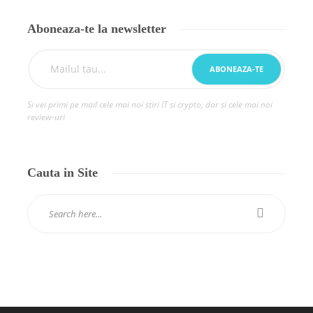
Aboneaza-te la newsletter
Si vei primi pe mail cele mai noi stiri IT si crypto, dar si cele mai noi
review-uri
Cauta in Site