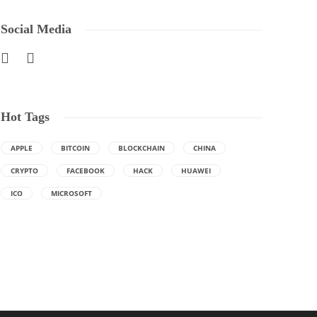
Social Media
Hot Tags
APPLE
BITCOIN
BLOCKCHAIN
CHINA
CRYPTO
FACEBOOK
HACK
HUAWEI
ICO
MICROSOFT