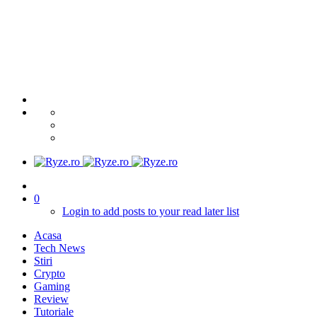
0
Login to add posts to your read later list
Acasa
Tech News
Stiri
Crypto
Gaming
Review
Tutoriale