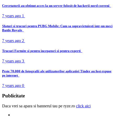
Cercetatorii au obtinut acces la un server folosit de hackerii nord coreeni
7 years ago
1
Sfaturi si trucuri pentru PUBG Mobile: Cum sa supravietuiesti intr-un meci
Battle Royale
7 years ago
2
Trucuri Fortnite si pentru incepatori si pentru experti
7 years ago
3
Peste 70.000 de fotografii ale utilizatorilor aplicatiei Tinder au fost expuse
pe internet
7 years ago
0
Publicitate
Daca vrei sa apara si bannerul tau pe ryze.ro
click aici