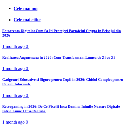
Cele mai noi
Cele mai citite
Fortareata Digitala: Cum Sa Iti Protejezi Portofelul Crypto in Peisajul din
2026
1 month ago
0
Realitatea Augmentata in 2026: Cum Transformam Lumea de Zi cu Zi
1 month ago
0
Gadgeturi Educative si Sigure pentru Copii in 2026: Ghidul Complet pentru
Parinti Informati
1 month ago
0
Retrogaming in 2026: De Ce Pixelii Inca Domina Inimile Noastre Digitale
Intr-o Lume Ultra-Realista
1 month ago
0