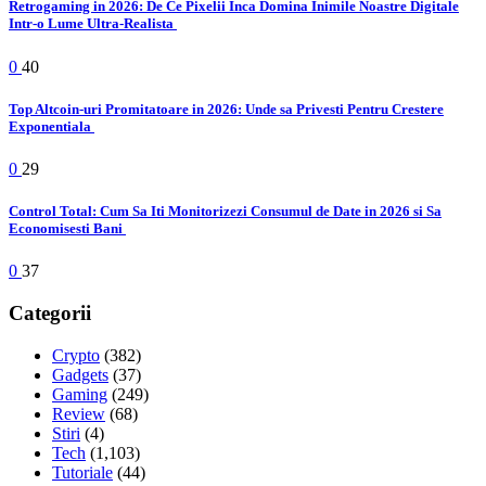
Retrogaming in 2026: De Ce Pixelii Inca Domina Inimile Noastre Digitale
Intr-o Lume Ultra-Realista
0
40
Top Altcoin-uri Promitatoare in 2026: Unde sa Privesti Pentru Crestere
Exponentiala
0
29
Control Total: Cum Sa Iti Monitorizezi Consumul de Date in 2026 si Sa
Economisesti Bani
0
37
Categorii
Crypto
(382)
Gadgets
(37)
Gaming
(249)
Review
(68)
Stiri
(4)
Tech
(1,103)
Tutoriale
(44)