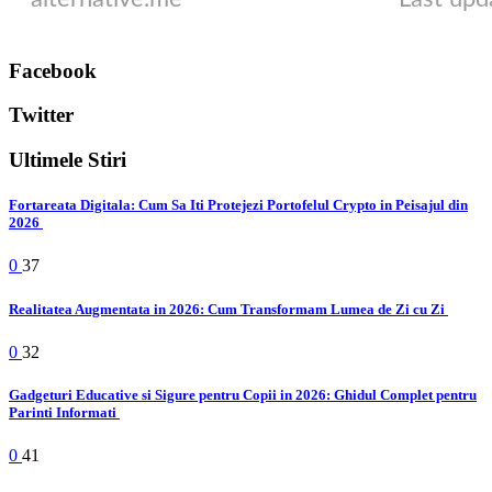
Facebook
Twitter
Ultimele Stiri
Fortareata Digitala: Cum Sa Iti Protejezi Portofelul Crypto in Peisajul din
2026
0
37
Realitatea Augmentata in 2026: Cum Transformam Lumea de Zi cu Zi
0
32
Gadgeturi Educative si Sigure pentru Copii in 2026: Ghidul Complet pentru
Parinti Informati
0
41