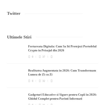
Twitter
Ultimele Stiri
Fortareata Digitala: Cum Sa Iti Protejezi Portofelul
Crypto in Peisajul din 2026
0
37
Realitatea Augmentata in 2026: Cum Transformam
Lumea de Zi cu Zi
0
32
Gadgeturi Educative si Sigure pentru Copii in 2026:
Ghidul Complet pentru Parinti Informati
0
41