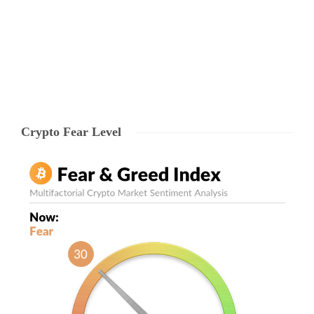
constatat ca doar 23%…
Echipa Ryze
,
7 years ago
0
3 min
Crypto Fear Level