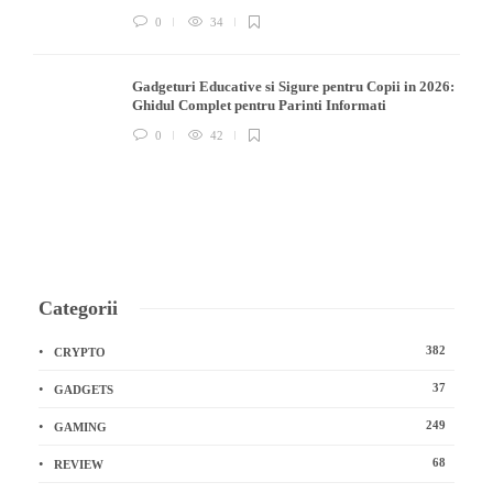
0
34
Gadgeturi Educative si Sigure pentru Copii in 2026:
Ghidul Complet pentru Parinti Informati
0
42
Categorii
382
CRYPTO
37
GADGETS
249
GAMING
68
REVIEW