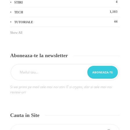
4
STIRI
1,103
TECH
44
TUTORIALE
Show All
Aboneaza-te la newsletter
Si vei primi pe mail cele mai noi stiri IT si crypto, dar si cele mai noi
review-uri
Cauta in Site