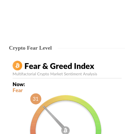
Echipa Ryze
,
7 years ago
0
2 min
Crypto Fear Level