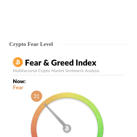
Echipa Ryze
,
7 years ago
1
2 min
Crypto Fear Level