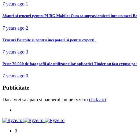
7 years ago
1
Sfaturi si trucuri pentru PUBG Mobile: Cum sa supravietuiesti intr-un meci B
7 years ago
2
Trucuri Fortnite si pentru incepatori si pentru experti
7 years ago
3
Peste 70.000 de fotografii ale utilizatorilor aplicatiei Tinder au fost expuse pe
7 years ago
0
Publicitate
Daca vrei sa apara si bannerul tau pe ryze.ro
click aici
0