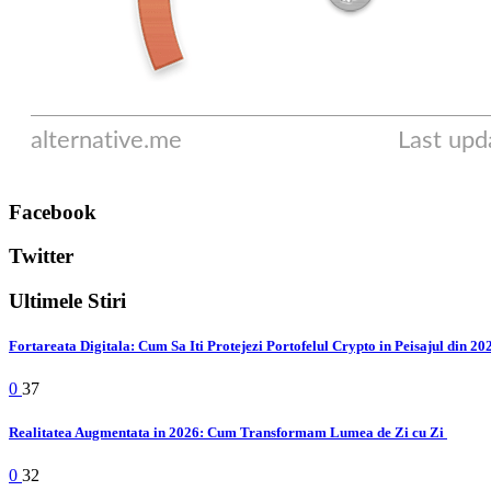
Facebook
Twitter
Ultimele Stiri
Fortareata Digitala: Cum Sa Iti Protejezi Portofelul Crypto in Peisajul din 2
0
37
Realitatea Augmentata in 2026: Cum Transformam Lumea de Zi cu Zi
0
32