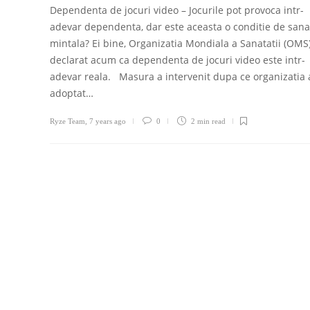
Dependenta de jocuri video – Jocurile pot provoca intr-
adevar dependenta, dar este aceasta o conditie de sana
mintala? Ei bine, Organizatia Mondiala a Sanatatii (OMS
declarat acum ca dependenta de jocuri video este intr-
adevar reala. Masura a intervenit dupa ce organizatia 
adoptat…
Ryze Team
,
7 years ago
0
2 min
read