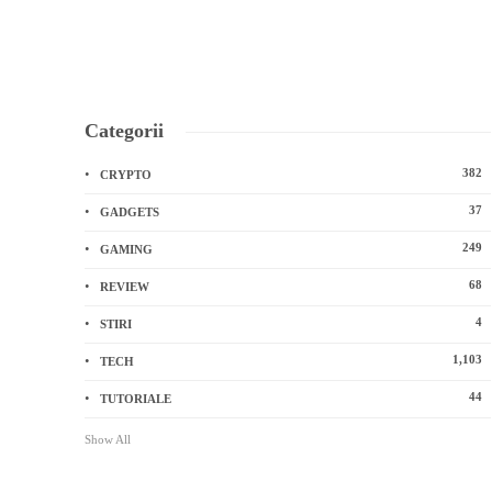
Categorii
382
CRYPTO
37
GADGETS
249
GAMING
68
REVIEW
4
STIRI
1,103
TECH
44
TUTORIALE
Show All