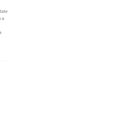
tate
) a
a