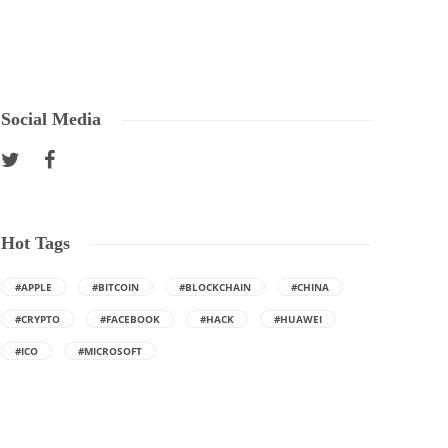
Social Media
Hot Tags
#APPLE
#BITCOIN
#BLOCKCHAIN
#CHINA
#CRYPTO
#FACEBOOK
#HACK
#HUAWEI
#ICO
#MICROSOFT