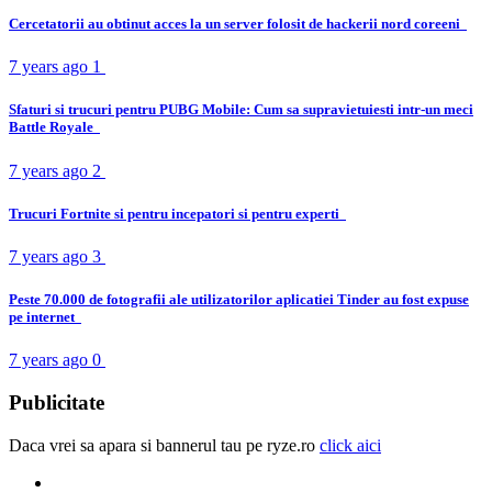
Cercetatorii au obtinut acces la un server folosit de hackerii nord coreeni
7 years ago
1
Sfaturi si trucuri pentru PUBG Mobile: Cum sa supravietuiesti intr-un meci
Battle Royale
7 years ago
2
Trucuri Fortnite si pentru incepatori si pentru experti
7 years ago
3
Peste 70.000 de fotografii ale utilizatorilor aplicatiei Tinder au fost expuse
pe internet
7 years ago
0
Publicitate
Daca vrei sa apara si bannerul tau pe ryze.ro
click aici