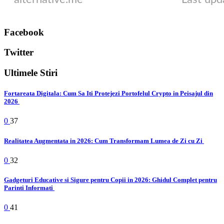
Facebook
Twitter
Ultimele Stiri
Fortareata Digitala: Cum Sa Iti Protejezi Portofelul Crypto in Peisajul din
2026
0
37
Realitatea Augmentata in 2026: Cum Transformam Lumea de Zi cu Zi
0
32
Gadgeturi Educative si Sigure pentru Copii in 2026: Ghidul Complet pentru
Parinti Informati
0
41