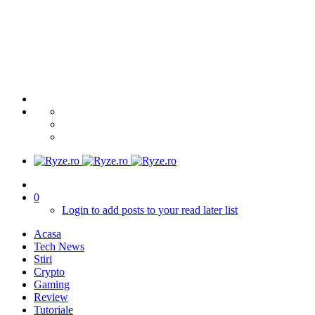
0
Login to add posts to your read later list
Acasa
Tech News
Stiri
Crypto
Gaming
Review
Tutoriale