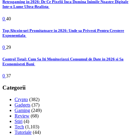
Retrogaming in 2026: De Ce Pixelii Inca Domina Inimile Noastre Digitale
Intr-o Lume Ultra-Realista
0
40
Top Altcoin-uri Promitatoare in 2026: Unde sa Privesti Pentru Crestere
Exponentiala
0
29
Control Total: Cum Sa Iti Monitorizezi Consumul de Date in 2026 si Sa
Economisesti Bani
0
37
Categorii
Crypto
(382)
Gadgets
(37)
Gaming
(249)
Review
(68)
Stiri
(4)
Tech
(1,103)
Tutoriale
(44)