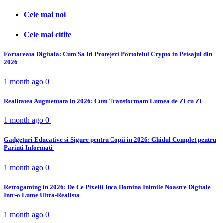
Cele mai noi
Cele mai citite
Fortareata Digitala: Cum Sa Iti Protejezi Portofelul Crypto in Peisajul din
2026
1 month ago
0
Realitatea Augmentata in 2026: Cum Transformam Lumea de Zi cu Zi
1 month ago
0
Gadgeturi Educative si Sigure pentru Copii in 2026: Ghidul Complet pentru
Parinti Informati
1 month ago
0
Retrogaming in 2026: De Ce Pixelii Inca Domina Inimile Noastre Digitale
Intr-o Lume Ultra-Realista
1 month ago
0