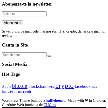
Aboneaza-te la newsletter
Si vei primi pe mail cele mai noi stiri IT si crypto, dar si cele mai noi
review-uri
Cauta in Site
Social Media
Hot Tags
crypto
bitcoin
blockchain
facebook
Apple
china
hack
huawei
microsoft
ico
WordPress Theme built by
Shufflehound
.
Made with ❤ in Craiova.
Gazduire Web furnizata de
THC.ro