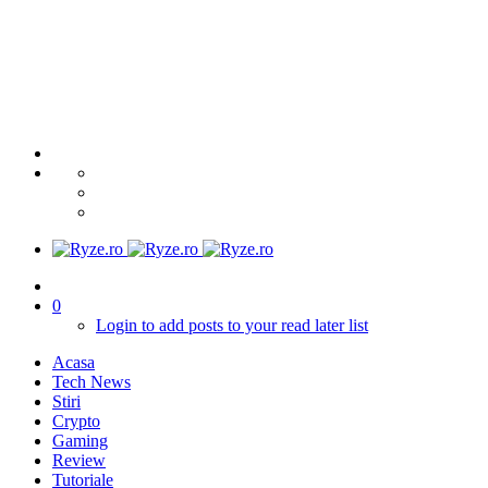
0
Login to add posts to your read later list
Acasa
Tech News
Stiri
Crypto
Gaming
Review
Tutoriale