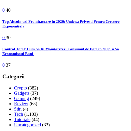
0
40
Top Altcoin-uri Promitatoare in 2026: Unde sa Privesti Pentru Crestere
Exponentiala
0
30
Control Total: Cum Sa Iti Monitorizezi Consumul de Date in 2026 si Sa
Economisesti Bani
0
37
Categorii
Crypto
(382)
Gadgets
(37)
Gaming
(249)
Review
(68)
Stiri
(4)
Tech
(1,103)
Tutoriale
(44)
Uncategorized
(33)