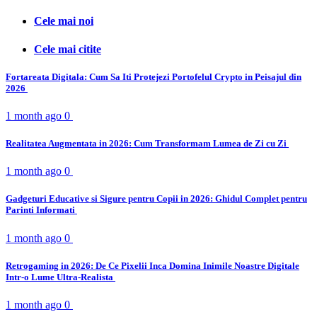
Cele mai noi
Cele mai citite
Fortareata Digitala: Cum Sa Iti Protejezi Portofelul Crypto in Peisajul din
2026
1 month ago
0
Realitatea Augmentata in 2026: Cum Transformam Lumea de Zi cu Zi
1 month ago
0
Gadgeturi Educative si Sigure pentru Copii in 2026: Ghidul Complet pentru
Parinti Informati
1 month ago
0
Retrogaming in 2026: De Ce Pixelii Inca Domina Inimile Noastre Digitale
Intr-o Lume Ultra-Realista
1 month ago
0