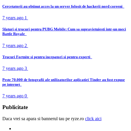
Cercetatorii au obtinut acces la un server folosit de hackerii nord coreeni
7 years ago
1
Sfaturi si trucuri pentru PUBG Mobile: Cum sa supravietuiesti intr-un meci
Battle Royale
7 years ago
2
Trucuri Fortnite si pentru incepatori si pentru experti
7 years ago
3
Peste 70.000 de fotografii ale utilizatorilor aplicatiei Tinder au fost expuse
pe internet
7 years ago
0
Publicitate
Daca vrei sa apara si bannerul tau pe ryze.ro
click aici