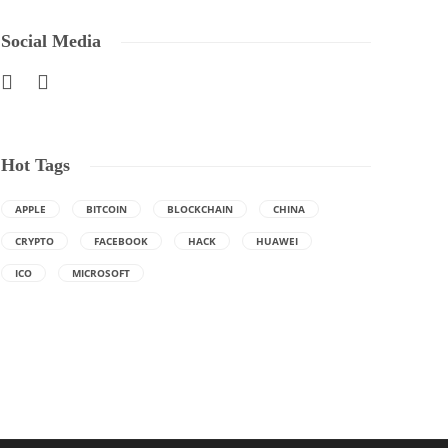
Social Media
Hot Tags
APPLE
BITCOIN
BLOCKCHAIN
CHINA
CRYPTO
FACEBOOK
HACK
HUAWEI
ICO
MICROSOFT