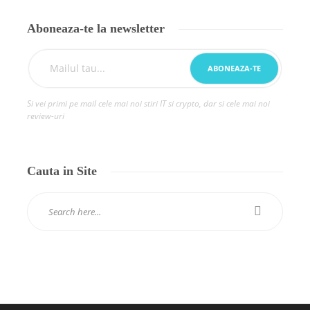
Aboneaza-te la newsletter
Si vei primi pe mail cele mai noi stiri IT si crypto, dar si cele mai noi
review-uri
Cauta in Site