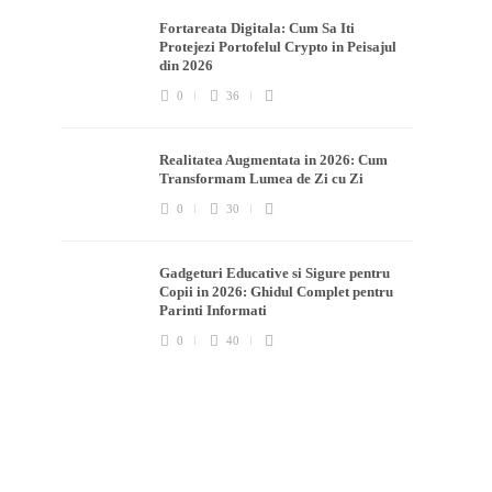
Fortareata Digitala: Cum Sa Iti
Protejezi Portofelul Crypto in Peisajul
din 2026
0
36
Realitatea Augmentata in 2026: Cum
Transformam Lumea de Zi cu Zi
0
30
Gadgeturi Educative si Sigure pentru
Copii in 2026: Ghidul Complet pentru
Parinti Informati
0
40